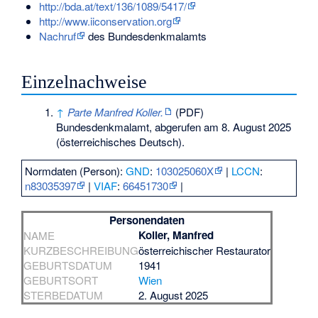
http://bda.at/text/136/1089/5417/
http://www.iiconservation.org
Nachruf
des Bundesdenkmalamts
Einzelnachweise
↑
Parte Manfred Koller.
(PDF)
Bundesdenkmalamt,
abgerufen am 8. August 2025
(österreichisches Deutsch).
Normdaten (Person):
GND
:
103025060X
|
LCCN
:
n83035397
|
VIAF
:
66451730
|
Personendaten
Koller, Manfred
NAME
KURZBESCHREIBUNG
österreichischer Restaurator
GEBURTSDATUM
1941
GEBURTSORT
Wien
STERBEDATUM
2. August 2025