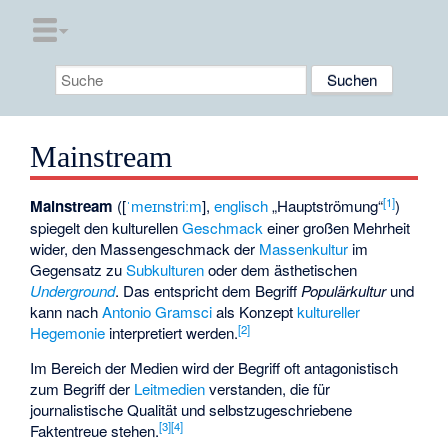
Mainstream
[
1
]
Mainstream
([
ˈmeɪnstriːm
],
englisch
„Hauptströmung“
)
spiegelt den kulturellen
Geschmack
einer großen Mehrheit
wider, den Massengeschmack der
Massenkultur
im
Gegensatz zu
Subkulturen
oder dem ästhetischen
Underground
. Das entspricht dem Begriff
Populärkultur
und
kann nach
Antonio Gramsci
als Konzept
kultureller
[
2
]
Hegemonie
interpretiert werden.
Im Bereich der Medien wird der Begriff oft antagonistisch
zum Begriff der
Leitmedien
verstanden, die für
journalistische Qualität und selbstzugeschriebene
[
3
]
[
4
]
Faktentreue stehen.