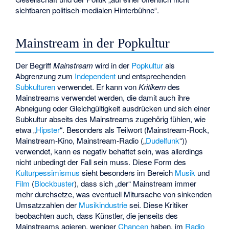
sichtbaren politisch-medialen Hinterbühne“.
Mainstream in der Popkultur
Der Begriff
Mainstream
wird in der
Popkultur
als
Abgrenzung zum
Independent
und entsprechenden
Subkulturen
verwendet. Er kann von
Kritikern
des
Mainstreams verwendet werden, die damit auch ihre
Abneigung oder Gleichgültigkeit ausdrücken und sich einer
Subkultur abseits des Mainstreams zugehörig fühlen, wie
etwa „
Hipster
“. Besonders als Teilwort (Mainstream-Rock,
Mainstream-Kino, Mainstream-Radio („
Dudelfunk
“))
verwendet, kann es negativ behaftet sein, was allerdings
nicht unbedingt der Fall sein muss. Diese Form des
Kulturpessimismus
sieht besonders im Bereich
Musik
und
Film
(
Blockbuster
), dass sich „der“ Mainstream immer
mehr durchsetze, was eventuell Mitursache von sinkenden
Umsatzzahlen der
Musikindustrie
sei. Diese Kritiker
beobachten auch, dass Künstler, die jenseits des
Mainstreams agieren, weniger
Chancen
haben, im
Radio