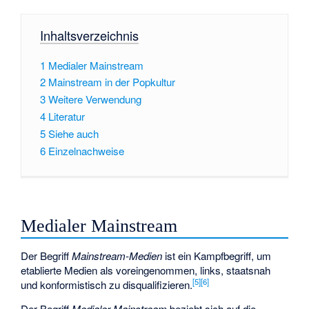
Inhaltsverzeichnis
1
Medialer Mainstream
2
Mainstream in der Popkultur
3
Weitere Verwendung
4
Literatur
5
Siehe auch
6
Einzelnachweise
Medialer Mainstream
Der Begriff
Mainstream-Medien
ist ein Kampfbegriff, um
etablierte Medien als voreingenommen, links, staatsnah
[
5
]
[
6
]
und konformistisch zu disqualifizieren.
Der Begriff
Medialer Mainstream
bezieht sich auf die