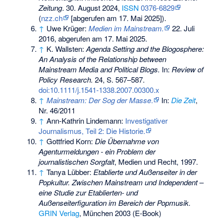
Zeitung
. 30. August 2024,
ISSN
0376-6829
(
nzz.ch
[abgerufen am 17. Mai 2025]).
↑
Uwe Krüger:
Medien im Mainstream.
22. Juli
2016,
abgerufen am 17. Mai 2025
.
↑
K. Wallsten:
Agenda Setting and the Blogosphere:
An Analysis of the Relationship between
Mainstream Media and Political Blogs.
In:
Review of
Policy Research.
24, S. 567–587.
doi:10.1111/j.1541-1338.2007.00300.x
↑
Mainstream: Der Sog der Masse
.
In:
Die Zeit
,
Nr. 46/2011
↑
Ann-Kathrin Lindemann:
Investigativer
Journalismus, Teil 2: Die Historie.
↑
Gottfried Korn:
Die Übernahme von
Agenturmeldungen - ein Problem der
journalistischen Sorgfalt
, Medien und Recht, 1997.
↑
Tanya Lübber:
Etablierte und Außenseiter in der
Popkultur. Zwischen Mainstream und Independent –
eine Studie zur Etablierten- und
Außenseiterfiguration im Bereich der Popmusik.
GRIN Verlag
, München 2003 (E-Book)