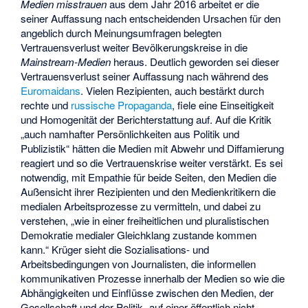
Medien misstrauen
aus dem Jahr 2016 arbeitet er die
seiner Auffassung nach entscheidenden Ursachen für den
angeblich durch Meinungsumfragen belegten
Vertrauensverlust weiter Bevölkerungskreise in die
Mainstream-Medien
heraus. Deutlich geworden sei dieser
Vertrauensverlust seiner Auffassung nach während des
Euromaidans
. Vielen Rezipienten, auch bestärkt durch
rechte und
russische Propaganda
, fiele eine Einseitigkeit
und Homogenität der Berichterstattung auf. Auf die Kritik
„auch namhafter Persönlichkeiten aus Politik und
Publizistik“ hätten die Medien mit Abwehr und Diffamierung
reagiert und so die Vertrauenskrise weiter verstärkt. Es sei
notwendig, mit Empathie für beide Seiten, den Medien die
Außensicht ihrer Rezipienten und den Medienkritikern die
medialen Arbeitsprozesse zu vermitteln, und dabei zu
verstehen, „wie in einer freiheitlichen und pluralistischen
Demokratie medialer Gleichklang zustande kommen
kann.“ Krüger sieht die Sozialisations- und
Arbeitsbedingungen von Journalisten, die informellen
kommunikativen Prozesse innerhalb der Medien so wie die
Abhängigkeiten und Einflüsse zwischen den Medien, der
Gesellschaft und der Politik „auf einer öffentlich nicht