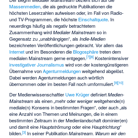
Massenmedien
, die als gedruckte Publikationen die
höchsten Leserzahlen aufweisen oder, im Fall von Radio-
und TV-Programmen, die höchste
Einschaltquote
. In
neuerdings häufig als negativ betrachtetem
Zusammenhang wird
Medialer Mainstream
so in
Gegensatz zu „unabhängigen“, als
Indie-Medien
bezeichneten Veröffentlichungen gebracht. Vor allem das
Internet
und im Besonderen die
Blogosphäre
treten dem
[
7
]
[
8
]
medialen Mainstream gerne entgegen.
Kostenintensiver
investigativer Journalismus
wird von der kostengünstigeren
Übernahme von
Agenturmeldungen
weitgehend abgelöst.
Dabei werden Agenturmeldungen auch wörtlich
[
9
]
[
10
]
übernommen oder im besten Fall noch umformuliert.
Der Medienwissenschaftler
Uwe Krüger
definiert
Medien-
Mainstream
als einen „mehr oder weniger weitgehende(n)
mediale(n) Konsens in bestimmten Fragen“, oder auch „als
eine Anzahl von Themen und Meinungen, die in einem
bestimmten Zeitraum in der Medienlandschaft dominier(en)
und damit eine
Hauptströmung
oder eine
Hauptrichtung
“
[
3
]
bilden.
In seiner Publikation
Mainstream. Warum wir den