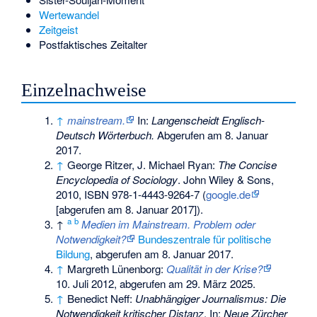
Wertewandel
Zeitgeist
Postfaktisches Zeitalter
Einzelnachweise
↑
mainstream.
In:
Langenscheidt Englisch-
Deutsch Wörterbuch.
Abgerufen am 8. Januar
2017
.
↑
George Ritzer, J. Michael Ryan:
The Concise
Encyclopedia of Sociology
. John Wiley & Sons,
2010,
ISBN 978-1-4443-9264-7
(
google.de
[abgerufen am 8. Januar 2017]).
a
b
↑
Medien im Mainstream. Problem oder
Notwendigkeit?
Bundeszentrale für politische
Bildung
,
abgerufen am 8. Januar 2017
.
↑
Margreth Lünenborg:
Qualität in der Krise?
10. Juli 2012,
abgerufen am 29. März 2025
.
↑
Benedict Neff:
Unabhängiger Journalismus: Die
Notwendigkeit kritischer Distanz
. In:
Neue Zürcher