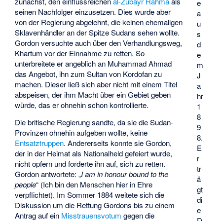
zunächst, den einflussreichen
al-Zubayr Rahma
als
e
seinen Nachfolger einzusetzen. Dies wurde aber
a
von der Regierung abgelehnt, die keinen ehemaligen
u
Sklavenhändler an der Spitze Sudans sehen wollte.
s
Gordon versuchte auch über den Verhandlungsweg,
d
Khartum vor der Einnahme zu retten. So
e
unterbreitete er angeblich an Muhammad Ahmad
m
das Angebot, ihn zum Sultan von Kordofan zu
J
machen. Dieser ließ sich aber nicht mit einem Titel
a
abspeisen, der ihm Macht über ein Gebiet geben
hr
würde, das er ohnehin schon kontrollierte.
1
8
Die britische Regierung sandte, da sie die Sudan-
9
Provinzen ohnehin aufgeben wollte, keine
8.
Entsatztruppen
. Andererseits konnte sie Gordon,
E
der in der Heimat als Nationalheld gefeiert wurde,
r
nicht opfern und forderte ihn auf, sich zu retten.
tr
Gordon antwortete: „
I am in honour bound to the
ä
people
“ (Ich bin den Menschen hier in Ehre
gt
verpflichtet). Im Sommer 1884 weitete sich die
di
Diskussion um die Rettung Gordons bis zu einem
e
Antrag auf ein
Misstrauensvotum
gegen die
D