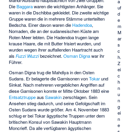
Mahdi-Aufstand hauptsächlich von zwei Gruppen:
a
Die
Baggara
waren die wichtigsten Anhänger. Sie
uf
waren in die Dschibba gekleidet. Die zweite wichtige
d
Gruppe waren die in mehrere Stämme unterteilten
e
Bedscha. Einer davon waren die
Hadendoa
,
m
Nomaden, die an der sudanesischen Küste am
M
Roten Meer lebten. Die Hadendoa trugen lange
ar
krause Haare, die mit Butter frisiert wurden, und
s
wurden wegen ihrer auffallenden Haartracht auch
c
als
Fuzzi Wuzzi
bezeichnet.
Osman Digna
war ihr
h.
Führer.
Z
ei
Osman Digna trug die Mahdiya in den Osten
c
Sudans. Er belagerte die Garnisonen von
Tokar
und
h
Sinkat. Nach mehreren vergeblichen Angriffen auf
n
diese Garnisonen konnte er Mitte Oktober 1883 eine
u
Entsatztruppe
aus
Sawakin
zerschlagen. Sein
n
Ansehen stieg dadurch, und seine Gefolgschaft im
g
Osten Sudans wurde größer. Am 4. November 1883
ei
schlug er bei Tokar ägyptische Truppen unter dem
n
britischen Konsul von Sawakin Hauptmann
e
Moncrieff. Da alle verfügbaren ägyptischen
s