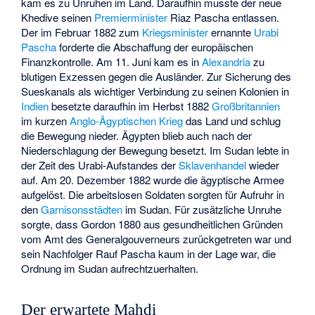
kam es zu Unruhen im Land. Daraufhin musste der neue
Khedive seinen
Premierminister
Riaz Pascha entlassen.
Der im Februar 1882 zum
Kriegsminister
ernannte
Urabi
Pascha
forderte die Abschaffung der europäischen
Finanzkontrolle. Am 11. Juni kam es in
Alexandria
zu
blutigen Exzessen gegen die Ausländer. Zur Sicherung des
Sueskanals als wichtiger Verbindung zu seinen Kolonien in
Indien
besetzte daraufhin im Herbst 1882
Großbritannien
im kurzen
Anglo-Ägyptischen Krieg
das Land und schlug
die Bewegung nieder. Ägypten blieb auch nach der
Niederschlagung der Bewegung besetzt. Im Sudan lebte in
der Zeit des Urabi-Aufstandes der
Sklavenhandel
wieder
auf. Am 20. Dezember 1882 wurde die ägyptische Armee
aufgelöst. Die arbeitslosen Soldaten sorgten für Aufruhr in
den
Garnisonsstädten
im Sudan. Für zusätzliche Unruhe
sorgte, dass Gordon 1880 aus gesundheitlichen Gründen
vom Amt des Generalgouverneurs zurückgetreten war und
sein Nachfolger Rauf Pascha kaum in der Lage war, die
Ordnung im Sudan aufrechtzuerhalten.
Der erwartete Mahdi