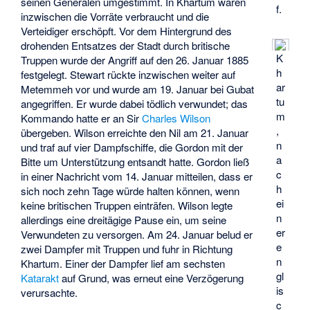
seinen Generälen umgestimmt. In Khartum waren
f.
inzwischen die Vorräte verbraucht und die
Verteidiger erschöpft. Vor dem Hintergrund des
drohenden Entsatzes der Stadt durch britische
K
Truppen wurde der Angriff auf den 26. Januar 1885
h
festgelegt. Stewart rückte inzwischen weiter auf
ar
Metemmeh vor und wurde am 19. Januar bei Gubat
tu
angegriffen. Er wurde dabei tödlich verwundet; das
m
Kommando hatte er an Sir
Charles Wilson
,
übergeben. Wilson erreichte den Nil am 21. Januar
n
und traf auf vier Dampfschiffe, die Gordon mit der
a
Bitte um Unterstützung entsandt hatte. Gordon ließ
c
in einer Nachricht vom 14. Januar mitteilen, dass er
h
sich noch zehn Tage würde halten können, wenn
ei
keine britischen Truppen einträfen. Wilson legte
n
allerdings eine dreitägige Pause ein, um seine
er
Verwundeten zu versorgen. Am 24. Januar belud er
e
zwei Dampfer mit Truppen und fuhr in Richtung
n
Khartum. Einer der Dampfer lief am sechsten
gl
Katarakt
auf Grund, was erneut eine Verzögerung
is
verursachte.
c