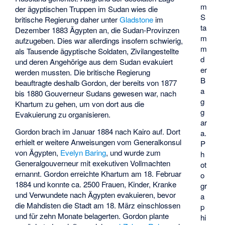
m
der ägyptischen Truppen im Sudan wies die
S
britische Regierung daher unter
Gladstone
im
ta
Dezember 1883 Ägypten an, die Sudan-Provinzen
m
aufzugeben. Dies war allerdings insofern schwierig,
m
als Tausende ägyptische Soldaten, Zivilangestellte
d
und deren Angehörige aus dem Sudan evakuiert
er
werden mussten. Die britische Regierung
B
beauftragte deshalb Gordon, der bereits von 1877
a
bis 1880 Gouverneur Sudans gewesen war, nach
g
Khartum zu gehen, um von dort aus die
g
Evakuierung zu organisieren.
ar
Gordon brach im Januar 1884 nach Kairo auf. Dort
a.
erhielt er weitere Anweisungen vom Generalkonsul
P
von Ägypten,
Evelyn Baring
, und wurde zum
h
Generalgouverneur mit exekutiven Vollmachten
ot
ernannt. Gordon erreichte Khartum am 18. Februar
o
1884 und konnte ca. 2500 Frauen, Kinder, Kranke
gr
und Verwundete nach Ägypten evakuieren, bevor
a
die Mahdisten die Stadt am 18. März einschlossen
p
und für zehn Monate belagerten. Gordon plante
hi