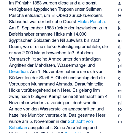
Im Frühjahr 1883 wurden diese und alle sonst
a
verfügbaren ägyptischen Truppen unter Suliman
m
Pascha entsandt, um El Obeid zurückzuerobern.
Hi
Stabschef war der britische Oberst
Hicks Pascha
.
c
Am 9. September 1883 rückte der inzwischen zum
k
Befehlshaber ernannte Hicks mit 14.000
s
ägyptischen Soldaten den Nil aufwärts bis nach
in
Duem
, wo er eine starke Befestigung errichtete, die
ä
er von 2.000 Mann bewachen ließ. Auf dem
g
Vormarsch litt seine Armee unter den ständigen
y
Angriffen der Mahdisten, Wassermangel und
pt
Desertion
. Am 1. November näherte sie sich von
is
Südwesten der Stadt El Obeid und schlug dort die
c
Vortruppen Muhammad Ahmads. Daraufhin teilte
h
Hicks vorübergehend sein Heer. Es gelang ihm
er
zwar, nach blutigem Kampf seine Streitmacht am 4.
U
November wieder zu vereinigen, doch war die
ni
Armee von den Wasserstellen abgeschnitten und
fo
hatte ihre Munition verbraucht. Das gesamte Heer
r
wurde am 5. November in der
Schlacht von
m
Scheikan
ausgelöscht. Seine Ausrüstung und