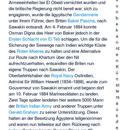
Armeeeinheiten bei El Obeid vernichtet wurden und
u
die britische Regierung nicht bereit war, sich zu
n
engagieren, wurde die ägyptische
Gendarmerie
b
unter ihrem Führer, dem Briten
Baker Pascha
, nach
e
Sawakin entsandt. Am 4. Februar 1884 konnte
k
Osman Digna das Heer von Baker jedoch in der
a
Ersten Schlacht von El Teb
schlagen. Um die für die
n
Sicherung der Seewege nach Indien wichtige Küste
nt
des
Roten Meeres
zu halten und eine Alternative
e
zur Route nach Khartum über den Nil
n
aufrechtzuerhalten, entsandten die Briten nun
K
eigene Truppen nach Sawakin. Der
ü
Oberbefehlshaber der
Royal Navy
Ostindien,
n
Admiral Sir William Hewett (1834–1888), wurde zum
st
Gouverneur von Sawakin ernannt und begann dort
le
am 10. Februar 1884 Marinesoldaten zu landen.
rs
Zwei Tage später landeten hier weitere 5000 Mann
a
der
British Indian Army
und anderer Truppen unter
u
Gerald Graham
zu seiner Unterstützung. Diese
s
hatten an der Besetzung Ägyptens teilgenommen
d
und waren nun teilweise auf dem Rückweg nach
e