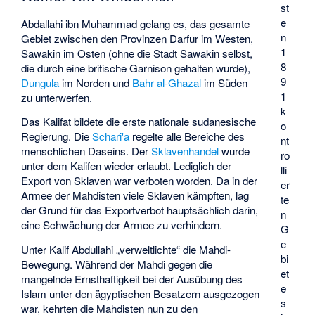
st
e
Abdallahi ibn Muhammad gelang es, das gesamte
n
Gebiet zwischen den Provinzen Darfur im Westen,
1
Sawakin im Osten (ohne die Stadt Sawakin selbst,
8
die durch eine britische Garnison gehalten wurde),
9
Dungula
im Norden und
Bahr al-Ghazal
im Süden
1
zu unterwerfen.
k
Das Kalifat bildete die erste nationale sudanesische
o
Regierung. Die
Schari'a
regelte alle Bereiche des
nt
menschlichen Daseins. Der
Sklavenhandel
wurde
ro
unter dem Kalifen wieder erlaubt. Lediglich der
lli
Export von Sklaven war verboten worden. Da in der
er
Armee der Mahdisten viele Sklaven kämpften, lag
te
der Grund für das Exportverbot hauptsächlich darin,
n
eine Schwächung der Armee zu verhindern.
G
e
Unter Kalif Abdullahi „verweltlichte“ die Mahdi-
bi
Bewegung. Während der Mahdi gegen die
et
mangelnde Ernsthaftigkeit bei der Ausübung des
e
Islam unter den ägyptischen Besatzern ausgezogen
s
war, kehrten die Mahdisten nun zu den