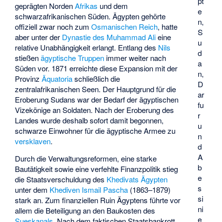
pt
geprägten Norden
Afrikas
und dem
e
schwarzafrikanischen Süden. Ägypten gehörte
n,
offiziell zwar noch zum
Osmanischen Reich
, hatte
S
aber unter der
Dynastie des Muhammad Ali
eine
u
relative Unabhängigkeit erlangt. Entlang des
Nils
d
stießen
ägyptische Truppen
immer weiter nach
a
Süden vor. 1871 erreichte diese Expansion mit der
n,
Provinz
Äquatoria
schließlich die
D
zentralafrikanischen Seen. Der Hauptgrund für die
ar
Eroberung Sudans war der Bedarf der ägyptischen
fu
Vizekönige an Soldaten. Nach der Eroberung des
r
Landes wurde deshalb sofort damit begonnen,
u
schwarze Einwohner für die ägyptische Armee zu
n
versklaven
.
d
A
Durch die Verwaltungsreformen, eine starke
b
Bautätigkeit sowie eine verfehlte Finanzpolitik stieg
e
die Staatsverschuldung des
Khedivats Ägypten
s
unter dem
Khediven
Ismail Pascha
(1863–1879)
si
stark an. Zum finanziellen Ruin Ägyptens führte vor
ni
allem die Beteiligung an den Baukosten des
e
Sueskanals
. Nach dem faktischen Staatsbankrott