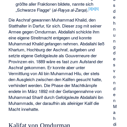
größte aller Fraktionen bildete, nannte sich
s
[
3
]
[
4
]
[
5
]
„Schwarze Flagge“ (
al-Rayya al-Zarqa
).
d
e
Die Aschraf gewannen Muhammad Khalid, den
h
Statthalter in Darfur, für sich. Dieser zog mit seiner
n
Armee gegen Omdurman. Abdallahi schickte ihm
u
eine eigene Streitmacht entgegen und konnte
n
Muhammad Khalid gefangen nehmen. Abdallahi ließ
g
Khartum, Hochburg der Aschraf, aufgeben und
d
setzte eigene Gefolgsleute als Gouverneure der
e
Provinzen ein. 1889 wäre es fast zum Aufstand der
s
Aschraf gekommen. Er konnte aber unter
v
Vermittlung von Ali bin Muhammad Hilu, der stets
o
den Ausgleich zwischen den Kalifen gesucht hatte,
n
verhindert werden. Die Phase der Machtkämpfe
d
endete im März 1892 mit der Gefangennahme von
e
Muhammad Sharif durch Gefolgsleute Abdallahi ibn
n
Muhammads, der daraufhin als alleiniger Kalif die
M
Macht innehatte.
a
h
di
Kalifat von Omdurman