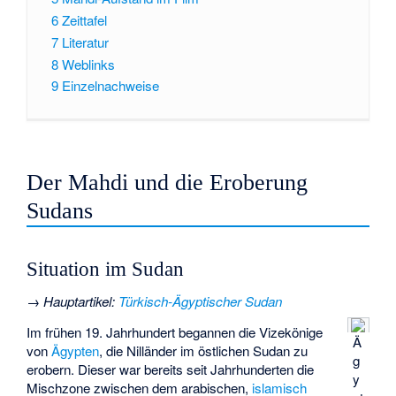
6
Zeittafel
7
Literatur
8
Weblinks
9
Einzelnachweise
Der Mahdi und die Eroberung
Sudans
Situation im Sudan
→
Hauptartikel
:
Türkisch-Ägyptischer Sudan
Im frühen 19. Jahrhundert begannen die
Vizekönige
Ä
von
Ägypten
, die Nilländer im östlichen Sudan zu
g
erobern. Dieser war bereits seit Jahrhunderten die
y
Mischzone zwischen dem arabischen,
islamisch