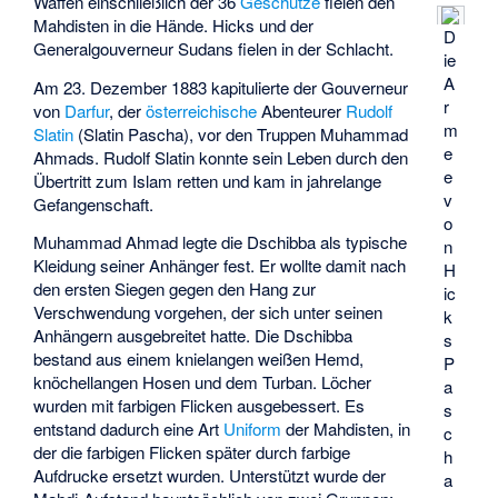
Waffen einschließlich der 36
Geschütze
fielen den
Mahdisten in die Hände. Hicks und der
D
Generalgouverneur Sudans fielen in der Schlacht.
ie
A
Am 23. Dezember 1883 kapitulierte der Gouverneur
r
von
Darfur
, der
österreichische
Abenteurer
Rudolf
m
Slatin
(Slatin Pascha), vor den Truppen Muhammad
e
Ahmads. Rudolf Slatin konnte sein Leben durch den
e
Übertritt zum Islam retten und kam in jahrelange
v
Gefangenschaft.
o
Muhammad Ahmad legte die
Dschibba
als typische
n
Kleidung seiner Anhänger fest. Er wollte damit nach
H
den ersten Siegen gegen den Hang zur
ic
Verschwendung vorgehen, der sich unter seinen
k
Anhängern ausgebreitet hatte. Die Dschibba
s
bestand aus einem knielangen weißen Hemd,
P
knöchellangen Hosen und dem Turban. Löcher
a
wurden mit farbigen Flicken ausgebessert. Es
s
entstand dadurch eine Art
Uniform
der Mahdisten, in
c
der die farbigen Flicken später durch farbige
h
Aufdrucke ersetzt wurden. Unterstützt wurde der
a