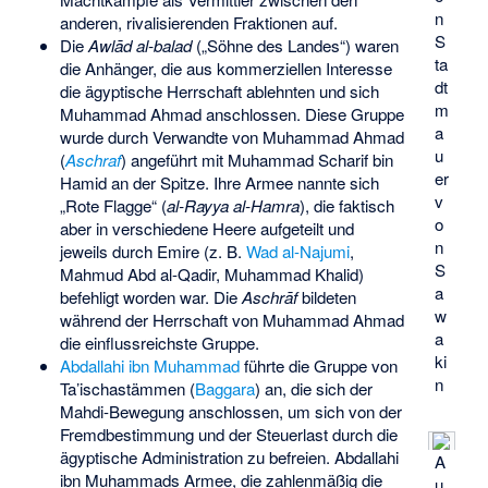
n
anderen, rivalisierenden Fraktionen auf.
S
Die
Awlād al-balad
(„Söhne des Landes“) waren
ta
die Anhänger, die aus kommerziellen Interesse
dt
die ägyptische Herrschaft ablehnten und sich
m
Muhammad Ahmad anschlossen. Diese Gruppe
a
wurde durch Verwandte von Muhammad Ahmad
u
(
Aschraf
) angeführt mit Muhammad Scharif bin
er
Hamid an der Spitze. Ihre Armee nannte sich
v
„Rote Flagge“ (
al-Rayya al-Hamra
), die faktisch
o
aber in verschiedene Heere aufgeteilt und
n
jeweils durch Emire (z. B.
Wad al-Najumi
,
S
Mahmud Abd al-Qadir
,
Muhammad Khalid
)
a
befehligt worden war. Die
Aschrāf
bildeten
w
während der Herrschaft von Muhammad Ahmad
a
die einflussreichste Gruppe.
ki
Abdallahi ibn Muhammad
führte die Gruppe von
n
Ta’ischastämmen (
Baggara
) an, die sich der
Mahdi-Bewegung anschlossen, um sich von der
Fremdbestimmung und der Steuerlast durch die
ägyptische Administration zu befreien. Abdallahi
A
ibn Muhammads Armee, die zahlenmäßig die
u