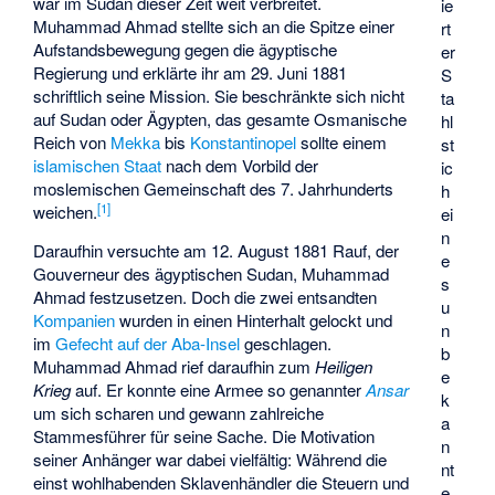
war im Sudan dieser Zeit weit verbreitet.
ie
Muhammad Ahmad stellte sich an die Spitze einer
rt
Aufstandsbewegung gegen die ägyptische
er
Regierung und erklärte ihr am 29. Juni 1881
S
schriftlich seine Mission. Sie beschränkte sich nicht
ta
auf Sudan oder Ägypten, das gesamte Osmanische
hl
Reich von
Mekka
bis
Konstantinopel
sollte einem
st
islamischen Staat
nach dem Vorbild der
ic
moslemischen Gemeinschaft des 7. Jahrhunderts
h
[
1
]
weichen.
ei
n
Daraufhin versuchte am 12. August 1881 Rauf, der
e
Gouverneur des ägyptischen Sudan, Muhammad
s
Ahmad festzusetzen. Doch die zwei entsandten
u
Kompanien
wurden in einen Hinterhalt gelockt und
n
im
Gefecht auf der Aba-Insel
geschlagen.
b
Muhammad Ahmad rief daraufhin zum
Heiligen
e
Krieg
auf. Er konnte eine Armee so genannter
Ansar
k
um sich scharen und gewann zahlreiche
a
Stammesführer für seine Sache. Die Motivation
n
seiner Anhänger war dabei vielfältig: Während die
nt
einst wohlhabenden Sklavenhändler die Steuern und
e