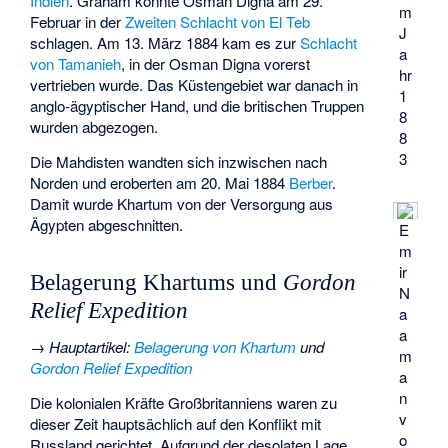
Indien
. Graham konnte Osman Digna am 29.
m
Februar in der
Zweiten Schlacht von El Teb
J
schlagen. Am 13. März 1884 kam es zur
Schlacht
a
von Tamanieh
, in der Osman Digna vorerst
hr
vertrieben wurde. Das Küstengebiet war danach in
1
anglo-ägyptischer Hand, und die britischen Truppen
8
wurden abgezogen.
8
3
Die Mahdisten wandten sich inzwischen nach
Norden und eroberten am 20. Mai 1884
Berber
.
Damit wurde Khartum von der Versorgung aus
Ägypten abgeschnitten.
E
m
ir
Belagerung Khartums und
Gordon
N
Relief Expedition
a
a
→
Hauptartikel
:
Belagerung von Khartum
und
m
Gordon Relief Expedition
a
n
Die kolonialen Kräfte Großbritanniens waren zu
v
dieser Zeit hauptsächlich auf den Konflikt mit
o
Russland gerichtet. Aufgrund der desolaten Lage