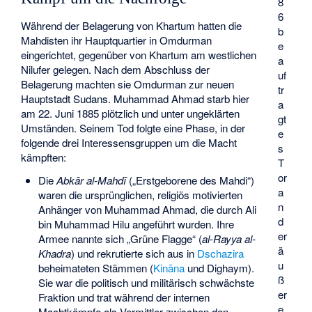
8
6
Während der Belagerung von Khartum hatten die
b
Mahdisten ihr Hauptquartier in Omdurman
e
eingerichtet, gegenüber von Khartum am westlichen
a
Nilufer gelegen. Nach dem Abschluss der
uf
Belagerung machten sie Omdurman zur neuen
tr
Hauptstadt Sudans. Muhammad Ahmad starb hier
a
am 22. Juni 1885 plötzlich und unter ungeklärten
gt
Umständen. Seinem Tod folgte eine Phase, in der
e
folgende drei Interessensgruppen um die Macht
s
kämpften:
T
or
Die
Abkār al-Mahdī
(„Erstgeborene des Mahdi“)
a
waren die ursprünglichen, religiös motivierten
n
Anhänger von Muhammad Ahmad, die durch Ali
d
bin Muhammad Hilu angeführt wurden. Ihre
er
Armee nannte sich „Grüne Flagge“ (
al-Rayya al-
ä
Khadra
) und rekrutierte sich aus in
Dschazira
u
beheimateten Stämmen (
Kināna
und
Dighaym
).
ß
Sie war die politisch und militärisch schwächste
er
Fraktion und trat während der internen
e
Machtkämpfe als Vermittler zwischen den