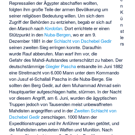
Repressalien der Ägypter abschaffen wollten,
n
folgten ihm große Teile der armen Bevölkerung um
K
seiner religiösen Bedeutung willen. Um sich dem
ü
Zugriff der Behörden zu entziehen, begab er sich auf
n
den
Marsch nach
Kordofan
. Dort errichtete er einen
st
Stützpunkt in den
Nuba-Bergen
, wo er am 9.
le
Dezember 1881 in der
Schlacht von Dschebel Gedir
rs
seinen zweiten Sieg erringen konnte. Daraufhin
wurde Rauf abberufen. Man warf ihm vor, die
Gefahr des Mahdi-Aufstandes unterschätzt zu haben. Der
deutschstämmige
Giegler Pascha
entsandte im Juni 1882
eine Streitmacht von 6.000 Mann unter dem Kommando
von Jusuf el-Schallali Pascha in die Nuba-Berge. Sie
sollten den Berg Gedir, auf dem Muhammad Ahmad sein
Hauptquartier aufgeschlagen hatte, stürmen. In der Nacht
vor diesem Angriff, am 6. Juni, wurden die ägyptischen
Truppen jedoch von Tausenden meist unbewaffneten
Mahdisten angegriffen und in der
Zweiten Schlacht von
Dschebel Gedir
zerschlagen. 1000 Mann der
Expeditionstruppen und ihr Anführer wurden getötet, und
die Mahdisten erbeuteten Waffen und Munition. Nach