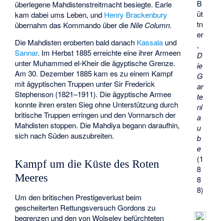
B
überlegene Mahdistenstreitmacht besiegte. Earle
üt
kam dabei ums Leben, und
Henry Brackenbury
tn
übernahm das Kommando über die
Nile Column
.
er
Die Mahdisten eroberten bald danach
Kassala
und
,
Sannar
. Im Herbst 1885 erreichte eine ihrer Armeen
D
unter Muhammed el-Kheir die ägyptische Grenze.
ie
Am 30. Dezember 1885 kam es zu einem Kampf
G
mit ägyptischen Truppen unter Sir Frederick
ar
Stephenson (1821–1911). Die ägyptische Armee
te
konnte ihren ersten Sieg ohne Unterstützung durch
nl
britische Truppen erringen und den Vormarsch der
a
Mahdisten stoppen. Die Mahdiya begann daraufhin,
u
sich nach Süden auszubreiten.
b
e
(1
Kampf um die Küste des Roten
8
Meeres
8
8)
Um den britischen Prestigeverlust beim
gescheiterten Rettungsversuch Gordons zu
begrenzen und den von Wolseley befürchteten