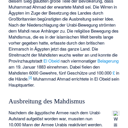
diesem Sieg glaubten große Teile der Bevölkerung, dass
Muhammad Ahmad der erwartete Mahdi sei. Die Wirren in
Ägypten im Zuge der Besetzung des Landes durch
Großbritannien begünstigten die Ausbreitung seiner Idee.
Nach der Niederschlagung der Urabi-Bewegung strömten
dem Mahdi neue Anhänger zu. Die religiöse Bewegung des
Mahdismus, die es in der islamischen Welt bereits lange
vorher gegeben hatte, erfasste durch den britischen
Einmarsch in Ägypten jetzt das ganze Land. Die
Streitmacht der Mahdisten wuchs weiter an und konnte die
Provinzhauptstadt
El Obeid
nach viermonatiger
Belagerung
am 19. Januar 1883 einnehmen. Dabei fielen den
Mahdisten 6000 Gewehre, fünf Geschütze und 100.000
£
in
[
2
]
die Hände.
Muhammad Ahmad errichtete in El Obeid sein
Hauptquartier.
Ausbreitung des Mahdismus
Nachdem die ägyptische Armee nach dem Urabi-
Aufstand aufgelöst worden war, mussten nun
W
10.000 Mann der Armee Urabis reaktiviert werden.
illi