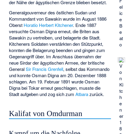
F
der Nähe der ägyptischen Grenze blieben besetzt.
el
Generalgouverneur des östlichen Sudan und
ic
Kommandant von Sawakin wurde im August 1886
e
Oberst
Horatio Herbert Kitchener
. Ende 1887
B
versuchte Osman Digna erneut, die Briten aus
e
Sawakin zu vertreiben, und belagerte die Stadt.
at
Kitcheners Soldaten verstärkten den Stützpunkt,
o
konnten die Belagerung beenden und gingen zum
Gegenangriff über. Im Anschluss übernahm der
neue Sirdar der ägyptischen Armee, der britische
V
General
Sir Francis Grenfell
, selbst das Kommando
o
und konnte Osman Digna am 20. Dezember 1888
n
schlagen. Am 19. Februar 1891 wurde Osman
Ki
Digna bei Tokar erneut geschlagen, musste die
tc
Stadt aufgeben und zog sich zum
Atbara
zurück.
h
e
n
Kalifat von Omdurman
er
1
8
Kampf um die Nachfolge