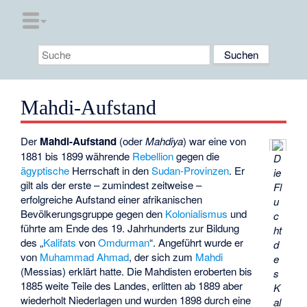
Mahdi-Aufstand
Der
Mahdi-Aufstand
(oder
Mahdiya
) war eine von
1881 bis 1899 währende
Rebellion
gegen die
D
ägyptische
Herrschaft in den
Sudan-Provinzen
. Er
ie
gilt als der erste – zumindest zeitweise –
Fl
erfolgreiche Aufstand einer afrikanischen
u
Bevölkerungsgruppe gegen den
Kolonialismus
und
c
führte am Ende des 19. Jahrhunderts zur Bildung
ht
des „
Kalifats
von
Omdurman
“. Angeführt wurde er
d
von
Muhammad Ahmad
, der sich zum
Mahdi
e
(Messias) erklärt hatte. Die Mahdisten eroberten bis
s
1885 weite Teile des Landes, erlitten ab 1889 aber
K
wiederholt Niederlagen und wurden 1898 durch eine
al