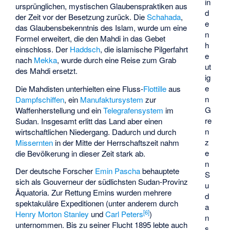
in
ursprünglichen, mystischen Glaubenspraktiken aus
d
der Zeit vor der Besetzung zurück. Die
Schahada
,
e
das Glaubensbekenntnis des Islam, wurde um eine
n
Formel erweitert, die den Mahdi in das Gebet
h
einschloss. Der
Haddsch
, die islamische Pilgerfahrt
e
nach
Mekka
, wurde durch eine Reise zum Grab
ut
des Mahdi ersetzt.
ig
e
Die Mahdisten unterhielten eine Fluss-
Flottille
aus
n
Dampfschiffen
, ein
Manufaktursystem
zur
G
Waffenherstellung und ein
Telegrafensystem
im
re
Sudan. Insgesamt erlitt das Land aber einen
n
wirtschaftlichen Niedergang. Dadurch und durch
z
Missernten
in der Mitte der Herrschaftszeit nahm
e
die Bevölkerung in dieser Zeit stark ab.
n
Der deutsche Forscher
Emin Pascha
behauptete
S
sich als Gouverneur der südlichsten Sudan-Provinz
u
Äquatoria. Zur Rettung Emins wurden mehrere
d
spektakuläre Expeditionen (unter anderem durch
a
[
6
]
Henry Morton Stanley
und
Carl Peters
)
n
unternommen. Bis zu seiner Flucht 1895 lebte auch
s