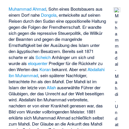
Muhammad Ahmad
, Sohn eines Bootsbauers aus
einem Dorf nahe
Dongola
, entwickelte auf seinen
M
Reisen durch den Sudan eine oppositionelle Haltung
u
gegen die Folgen der Fremdherrschaft. Er wandte
h
sich gegen die repressive Steuerpolitik, die Willkür
a
der Beamten und gegen die mangelnde
m
Ernsthaftigkeit bei der Ausübung des Islam unter
m
den ägyptischen Besatzern. Bereits seit 1871
a
scharte er als
Scheich
Anhänger um sich und
d
wurde als
eloquenter
Prediger für die Rückkehr zu
al
den Werten des
Koran
bekannt. Aber erst
Abdallahi
-
ibn Muhammad
, sein späterer Nachfolger,
M
betrachtete ihn als den
Mahdi
. Der Mahdi ist im
a
Islam der letzte von
Allah
auserwählte Führer der
h
Gläubigen, der das Unrecht auf der Welt beseitigen
di
wird. Abdallahi ibn Muhammad verbreitete,
.
nachdem er von einer Krankheit genesen war, das
U
Bild vom Wunder vollbringenden Meister. 1881
n
erklärte sich Muhammad Ahmad schließlich selbst
d
zum Mahdi. Der Glaube an die Ankunft des Mahdi
at