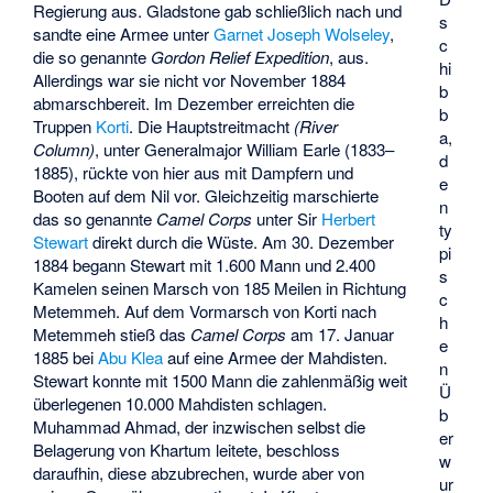
Regierung aus. Gladstone gab schließlich nach und
s
sandte eine Armee unter
Garnet Joseph Wolseley
,
c
die so genannte
Gordon Relief Expedition
, aus.
hi
Allerdings war sie nicht vor November 1884
b
abmarschbereit. Im Dezember erreichten die
b
Truppen
Korti
. Die Hauptstreitmacht
(River
a,
Column)
, unter Generalmajor William Earle (1833–
d
1885), rückte von hier aus mit Dampfern und
e
Booten auf dem Nil vor. Gleichzeitig marschierte
n
das so genannte
Camel Corps
unter Sir
Herbert
ty
Stewart
direkt durch die Wüste. Am 30. Dezember
pi
1884 begann Stewart mit 1.600 Mann und 2.400
s
Kamelen seinen Marsch von 185 Meilen in Richtung
c
Metemmeh. Auf dem Vormarsch von Korti nach
h
Metemmeh stieß das
Camel Corps
am 17. Januar
e
1885 bei
Abu Klea
auf eine Armee der Mahdisten.
n
Stewart konnte mit 1500 Mann die zahlenmäßig weit
Ü
überlegenen 10.000 Mahdisten schlagen.
b
Muhammad Ahmad, der inzwischen selbst die
er
Belagerung von Khartum leitete, beschloss
w
daraufhin, diese abzubrechen, wurde aber von
ur