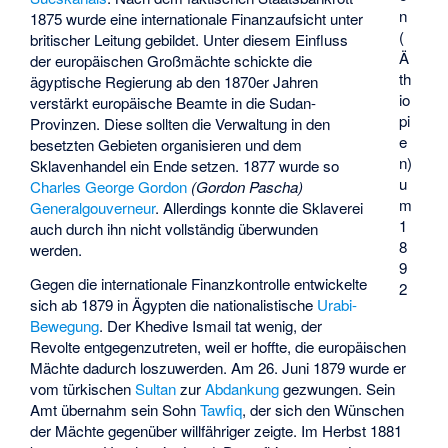
n
1875 wurde eine internationale Finanzaufsicht unter
(
britischer Leitung gebildet. Unter diesem Einfluss
Ä
der europäischen Großmächte schickte die
th
ägyptische Regierung ab den 1870er Jahren
io
verstärkt europäische Beamte in die Sudan-
pi
Provinzen. Diese sollten die Verwaltung in den
e
besetzten Gebieten organisieren und dem
n)
Sklavenhandel ein Ende setzen. 1877 wurde so
u
Charles George Gordon
(Gordon Pascha)
m
Generalgouverneur
. Allerdings konnte die Sklaverei
1
auch durch ihn nicht vollständig überwunden
8
werden.
9
Gegen die internationale Finanzkontrolle entwickelte
2
sich ab 1879 in Ägypten die nationalistische
Urabi-
Bewegung
. Der Khedive Ismail tat wenig, der
Revolte entgegenzutreten, weil er hoffte, die europäischen
Mächte dadurch loszuwerden. Am 26. Juni 1879 wurde er
vom türkischen
Sultan
zur
Abdankung
gezwungen. Sein
Amt übernahm sein Sohn
Tawfiq
, der sich den Wünschen
der Mächte gegenüber willfähriger zeigte. Im Herbst 1881