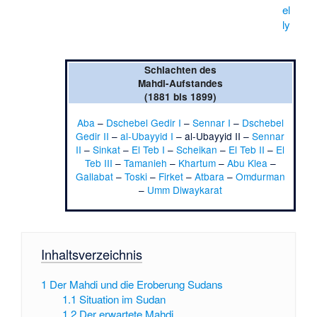
el
ly
Schlachten des
Mahdi-Aufstandes
(1881 bis 1899)
Aba
–
Dschebel Gedir I
–
Sennar I
–
Dschebel
Gedir II
–
al-Ubayyid I
–
al-Ubayyid II
–
Sennar
II
–
Sinkat
–
El Teb I
–
Scheikan
–
El Teb II
–
El
Teb III
–
Tamanieh
–
Khartum
–
Abu Klea
–
Gallabat
–
Toski
–
Firket
–
Atbara
–
Omdurman
–
Umm Diwaykarat
Inhaltsverzeichnis
1
Der Mahdi und die Eroberung Sudans
1.1
Situation im Sudan
1.2
Der erwartete Mahdi