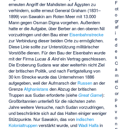
F
erneuten Angriff der Mahdisten auf Ägypten zu
ot
verhindern, sollte erneut General Graham (1831–
o
1899) von Sawakin am Roten Meer mit 13.000
gr
Mann gegen Osman Digna vorgehen. Außerdem
af
hatte er die Aufgabe, über Berber an den oberen Nil
i
vorzudringen und den Bau einer
Eisenbahnstrecke
e
zur Verbindung dieser beiden Orte zu ermöglichen.
d
Diese Linie sollte zur Unterstützung militärischer
e
Vorstöße dienen. Für den Bau der Eisenbahn wurde
s
mit der Firma
Lucas & Aird
ein Vertrag geschlossen.
C
Die Eroberung Sudans war aber weiterhin nicht Ziel
a
der britischen Politik, und nach Fertigstellung von
m
30 km Strecke wurde das Unternehmen 1886
el
aufgegeben, weil der Aufmarsch der
Russen
an der
C
Grenze
Afghanistans
den Abzug der britischen
or
Truppen aus Sudan erforderte (siehe
Great Game
):
p
Großbritannien unterließ für die nächsten zehn
s
Jahre weitere Versuche, nach Sudan vorzudringen,
v
und beschränkte sich auf das Halten einiger weniger
o
Stützpunkte. Nur Sawakin, das von
indischen
n
Kolonialtruppen
verstärkt wurde, und
Wadi Halfa
in