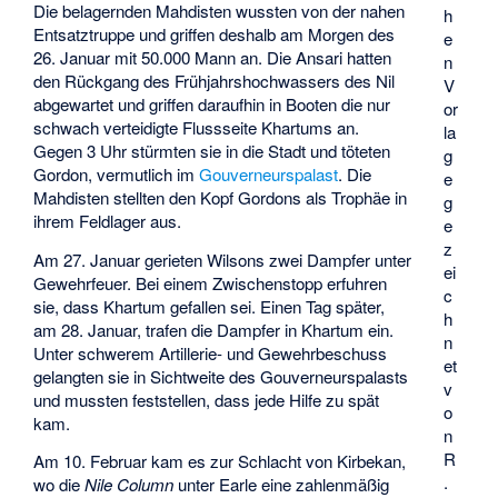
Die belagernden Mahdisten wussten von der nahen
h
Entsatztruppe und griffen deshalb am Morgen des
e
26. Januar mit 50.000 Mann an. Die Ansari hatten
n
den Rückgang des Frühjahrshochwassers des Nil
V
abgewartet und griffen daraufhin in Booten die nur
or
schwach verteidigte Flussseite Khartums an.
la
Gegen 3 Uhr stürmten sie in die Stadt und töteten
g
Gordon, vermutlich im
Gouverneurspalast
. Die
e
Mahdisten stellten den Kopf Gordons als Trophäe in
g
ihrem Feldlager aus.
e
z
Am 27. Januar gerieten Wilsons zwei Dampfer unter
ei
Gewehrfeuer. Bei einem Zwischenstopp erfuhren
c
sie, dass Khartum gefallen sei. Einen Tag später,
h
am 28. Januar, trafen die Dampfer in Khartum ein.
n
Unter schwerem Artillerie- und Gewehrbeschuss
et
gelangten sie in Sichtweite des Gouverneurspalasts
v
und mussten feststellen, dass jede Hilfe zu spät
o
kam.
n
R
Am 10. Februar kam es zur Schlacht von Kirbekan,
.
wo die
Nile Column
unter Earle eine zahlenmäßig