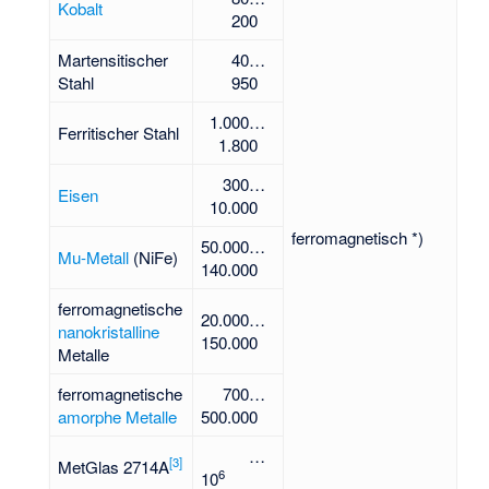
Kobalt
200
Martensitischer
40…
Stahl
950
1.000…
Ferritischer Stahl
1.800
300…
Eisen
10.000
ferromagnetisch *)
50.000…
Mu-Metall
(NiFe)
140.000
ferromagnetische
20.000…
nanokristalline
150.000
Metalle
ferromagnetische
700…
amorphe Metalle
500.000
…
[
3
]
MetGlas 2714A
6
10