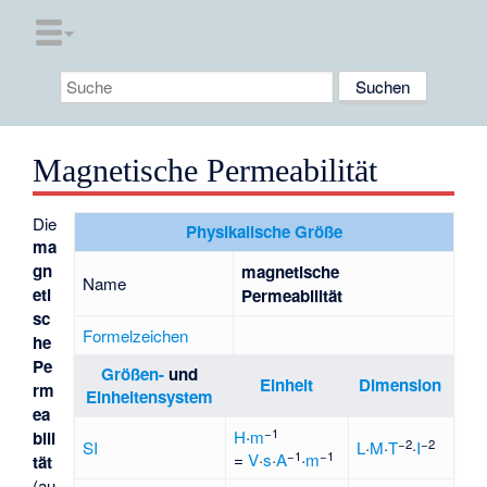
Magnetische Permeabilität
Die
Physikalische Größe
ma
gn
magnetische
Name
eti
Permeabilität
sc
Formelzeichen
he
Pe
Größen-
und
Einheit
Dimension
rm
Einheitensystem
ea
−1
H
·
m
bili
−2
−2
SI
L
·
M
·
T
·
I
−1
−1
=
V
·
s
·
A
·
m
tät
(au