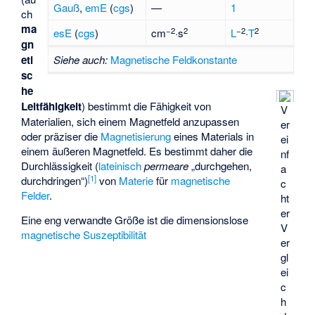
Gauß
,
emE
(
cgs
)
—
1
ch
ma
−2
2
−2
2
esE
(
cgs
)
cm
·s
L
·
T
gn
eti
Siehe auch:
Magnetische Feldkonstante
sc
he
Leitfähigkeit
) bestimmt die Fähigkeit von
V
Materialien, sich einem Magnetfeld anzupassen
er
oder präziser die
Magnetisierung
eines Materials in
ei
einem äußeren Magnetfeld. Es bestimmt daher die
nf
Durchlässigkeit (
lateinisch
permeare
„durchgehen,
a
[
1
]
durchdringen“)
von
Materie
für
magnetische
c
Felder
.
ht
er
Eine eng verwandte Größe ist die dimensionslose
V
magnetische Suszeptibilität
er
gl
ei
c
h