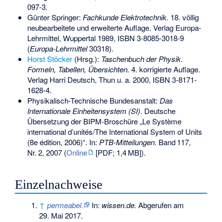
097-3
.
Günter Springer:
Fachkunde Elektrotechnik.
18. völlig
neubearbeitete und erweiterte Auflage. Verlag Europa-
Lehrmittel, Wuppertal 1989,
ISBN 3-8085-3018-9
(
Europa-Lehrmittel
30318).
Horst Stöcker
(Hrsg.):
Taschenbuch der Physik.
Formeln, Tabellen, Übersichten.
4. korrigierte Auflage.
Verlag Harri Deutsch, Thun u. a. 2000,
ISBN 3-8171-
1628-4
.
Physikalisch-Technische Bundesanstalt:
Das
Internationale Einheitensystem (SI)
. Deutsche
Übersetzung der BIPM-Broschüre „Le Système
international d’unités/The International System of Units
(8e édition, 2006)“. In:
PTB-Mitteilungen
.
Band
117
,
Nr.
2
, 2007 (
Online
[PDF;
1,4
MB
]).
Einzelnachweise
↑
permeabel.
In:
wissen.de.
Abgerufen am
29. Mai 2017
.