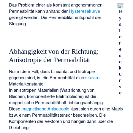
Das Problem einer als konstant angenommenen
Permeabilität kann anhand der
Hysteresekurve
H
gezeigt werden. Die Permeabilität
entspricht der
y
Steigung
s
t
.
e
r
e
Abhängigkeit von der Richtung:
s
Anisotropie der Permeabilität
e
k
Nur in dem Fall, dass Linearität und Isotropie
u
gegeben sind, ist die Permeabilität eine
skalare
r
Materialkonstante.
v
In anisotropen Materialien (Walzrichtung von
e
Blechen, kornorientierte Elektrobleche) ist die
magnetische Permeabilität oft richtungsabhängig.
Diese
magnetische Anisotropie
lässt sich durch eine Matrix
bzw. einem Permeabilitätstensor
beschreiben. Die
Komponenten der Vektoren
und
hängen dann über die
Gleichung