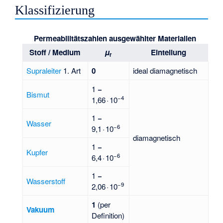
Klassifizierung
Permeabilitätszahlen ausgewählter Materialien
Stoff / Medium
µ
Einteilung
r
Supraleiter
1. Art
0
ideal diamagnetisch
1
−
Bismut
−4
1,66 · 10
1
−
Wasser
−6
9,1 · 10
diamagnetisch
1
−
Kupfer
−6
6,4 · 10
1
−
Wasserstoff
−9
2,06 · 10
1
(per
Vakuum
Definition)