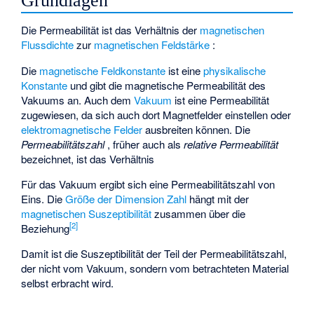
Grundlagen
Die Permeabilität
ist das Verhältnis der
magnetischen
Flussdichte
zur
magnetischen Feldstärke
:
Die
magnetische Feldkonstante
ist eine
physikalische
Konstante
und gibt die magnetische Permeabilität des
Vakuums an. Auch dem
Vakuum
ist eine Permeabilität
zugewiesen, da sich auch dort Magnetfelder einstellen oder
elektromagnetische Felder
ausbreiten können. Die
Permeabilitätszahl
, früher auch als
relative Permeabilität
bezeichnet, ist das Verhältnis
Für das Vakuum ergibt sich eine Permeabilitätszahl von
Eins. Die
Größe der Dimension Zahl
hängt mit der
magnetischen Suszeptibilität
zusammen über die
[
2
]
Beziehung
Damit ist die Suszeptibilität der Teil der Permeabilitätszahl,
der nicht vom Vakuum, sondern vom betrachteten Material
selbst erbracht wird.