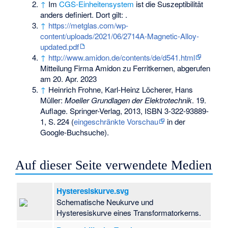
↑
Im
CGS-Einheitensystem
ist die Suszeptibilität
anders definiert. Dort gilt:
.
↑
https://metglas.com/wp-
content/uploads/2021/06/2714A-Magnetic-Alloy-
updated.pdf
↑
http://www.amidon.de/contents/de/d541.html
Mitteilung Firma Amidon zu Ferritkernen, abgerufen
am 20. Apr. 2023
↑
Heinrich Frohne, Karl-Heinz Löcherer, Hans
Müller:
Moeller Grundlagen der Elektrotechnik
. 19.
Auflage. Springer-Verlag, 2013,
ISBN 3-322-93889-
1
,
S.
224
(
eingeschränkte Vorschau
in der
Google-Buchsuche).
Auf dieser Seite verwendete Medien
Hysteresiskurve.svg
Schematische Neukurve und
Hysteresiskurve eines Transformatorkerns.