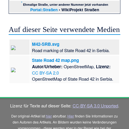
*
Ehmalige Straße, unter anderer Nummer jetzt vorhanden
Portal:Straßen
•
WikiProjekt Straßen
Auf dieser Seite verwendete Medien
M42-SRB.svg
Road marking of State Road 42 in Serbia.
State Road 42 map.png
Autor/Urheber:
OpenStreetMap,
Lizenz:
CC BY-SA 2.0
OpenStreetMap of State Road 42 in Serbia.
Lizenz für Texte auf dieser Seite:
CC-BY-SA 3.0 Unported
.
Der original-Artikel ist
hier
abrufbar.
Hier
finden Sie Informationen zu
den Autoren des Artikels. An Bildern wurden keine Veränderungen
vorgenommen - diese werden aber in der Regel wie bei der