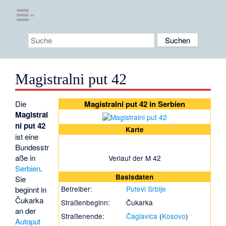
Magistralni put 42
Die
Magistralni put 42 in Serbien
Magistral
ni put 42
Karte
ist eine
Bundesstr
aße in
Verlauf der M 42
Serbien
.
Basisdaten
Sie
Betreiber:
Putevi Srbije
beginnt in
Čukarka
Straßenbeginn:
Čukarka
an der
Straßenende:
Čaglavica
(
Kosovo
)
Autoput