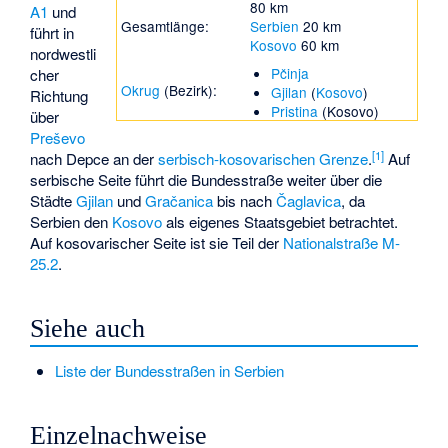
80 km
A1
und
Gesamtlänge:
Serbien
20 km
führt in
Kosovo
60 km
nordwestli
Pčinja
cher
Okrug
(Bezirk):
Gjilan
(
Kosovo
)
Richtung
Pristina
(Kosovo)
über
Preševo
[1]
nach
Depce
an der
serbisch-kosovarischen Grenze
.
Auf
serbische Seite führt die Bundesstraße weiter über die
Städte
Gjilan
und
Gračanica
bis nach
Čaglavica
, da
Serbien den
Kosovo
als eigenes Staatsgebiet betrachtet.
Auf kosovarischer Seite ist sie Teil der
Nationalstraße M-
25.2
.
Siehe auch
Liste der Bundesstraßen in Serbien
Einzelnachweise