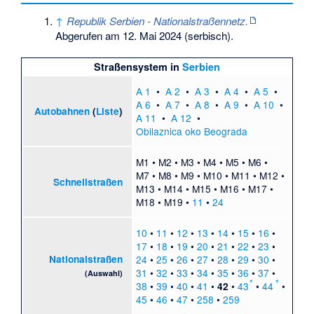
↑
Republik Serbien - Nationalstraßennetz.
Abgerufen am 12. Mai 2024
(serbisch).
Straßensystem in
Serbien
A 1
•
A 2
•
A 3
•
A 4
•
A 5
•
A 6
•
A 7
•
A 8
•
A 9
•
A 10
•
Autobahnen
(
Liste
)
A 11
•
A 12
•
Obilaznica oko Beograda
M1
•
M2
•
M3
•
M4
•
M5
•
M6
•
M7
•
M8
•
M9
•
M10
•
M11
•
M12
•
Schnellstraßen
M13
•
M14
•
M15
•
M16
•
M17
•
M18
•
M19
•
11
•
24
10
•
11
•
12
•
13
•
14
•
15
•
16
•
17
•
18
•
19
•
20
•
21
•
22
•
23
•
Nationalstraßen
24
•
25
•
26
•
27
•
28
•
29
•
30
•
31
•
32
•
33
•
34
•
35
•
36
•
37
•
(Auswahl)
*
*
38
•
39
•
40
•
41
•
•
43
•
44
•
42
45
•
46
•
47
•
258
•
259