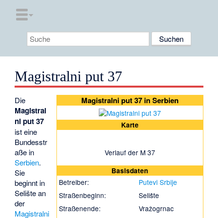
Magistralni put 37
Die
Magistralni put 37 in Serbien
Magistral
ni put 37
Karte
ist eine
Bundesstr
aße in
Verlauf der M 37
Serbien
.
Basisdaten
Sie
Betreiber:
Putevi Srbije
beginnt in
Selište
an
Straßenbeginn:
Selište
der
Straßenende:
Vražogrnac
Magistralni