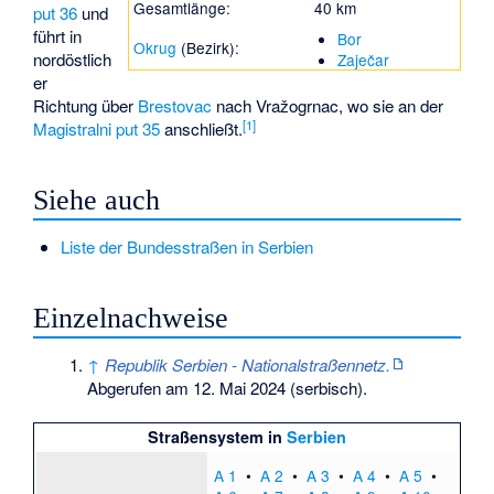
Gesamtlänge:
40 km
put 36
und
führt in
Bor
Okrug
(Bezirk):
nordöstlich
Zaječar
er
Richtung über
Brestovac
nach
Vražogrnac
, wo sie an der
[1]
Magistralni put 35
anschließt.
Siehe auch
Liste der Bundesstraßen in Serbien
Einzelnachweise
↑
Republik Serbien - Nationalstraßennetz.
Abgerufen am 12. Mai 2024
(serbisch).
Straßensystem in
Serbien
A 1
•
A 2
•
A 3
•
A 4
•
A 5
•