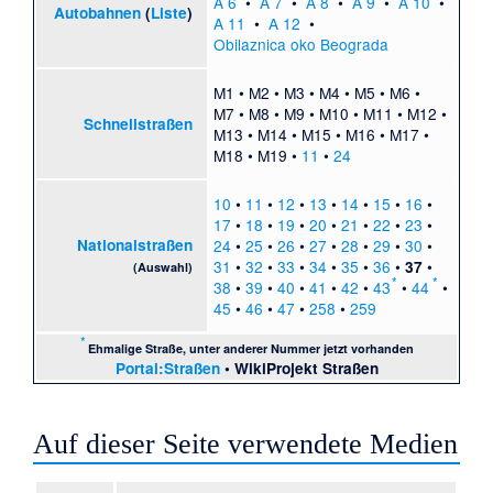
A 6
•
A 7
•
A 8
•
A 9
•
A 10
•
Autobahnen
(
Liste
)
A 11
•
A 12
•
Obilaznica oko Beograda
M1
•
M2
•
M3
•
M4
•
M5
•
M6
•
M7
•
M8
•
M9
•
M10
•
M11
•
M12
•
Schnellstraßen
M13
•
M14
•
M15
•
M16
•
M17
•
M18
•
M19
•
11
•
24
10
•
11
•
12
•
13
•
14
•
15
•
16
•
17
•
18
•
19
•
20
•
21
•
22
•
23
•
Nationalstraßen
24
•
25
•
26
•
27
•
28
•
29
•
30
•
31
•
32
•
33
•
34
•
35
•
36
•
•
37
(Auswahl)
*
*
38
•
39
•
40
•
41
•
42
•
43
•
44
•
45
•
46
•
47
•
258
•
259
*
Ehmalige Straße, unter anderer Nummer jetzt vorhanden
Portal:Straßen
•
WikiProjekt Straßen
Auf dieser Seite verwendete Medien