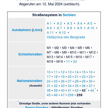
Abgerufen am 12. Mai 2024
(serbisch).
Straßensystem in
Serbien
A 1
•
A 2
•
A 3
•
A 4
•
A 5
•
A 6
•
A 7
•
A 8
•
A 9
•
A 10
•
Autobahnen
(
Liste
)
A 11
•
A 12
•
Obilaznica oko Beograda
M1
•
M2
•
M3
•
M4
•
M5
•
M6
•
M7
•
M8
•
M9
•
M10
•
M11
•
M12
•
Schnellstraßen
M13
•
M14
•
M15
•
M16
•
M17
•
M18
•
M19
•
11
•
24
10
•
11
•
12
•
13
•
14
•
15
•
16
•
17
•
18
•
19
•
20
•
21
•
22
•
23
•
Nationalstraßen
24
•
25
•
26
•
27
•
28
•
29
•
30
•
31
•
32
•
33
•
34
•
35
•
36
•
37
•
(Auswahl)
*
*
38
•
39
•
40
•
41
•
42
•
•
44
•
43
45
•
46
•
47
•
258
•
259
*
Ehmalige Straße, unter anderer Nummer jetzt vorhanden
Portal:Straßen
•
WikiProjekt Straßen