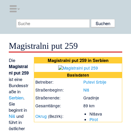
Magistralni put 259
Die
Magistralni put 259 in Serbien
Magistral
ni put 259
Basisdaten
ist eine
Betreiber:
Putevi Srbije
Bundesstr
Straßenbeginn:
Niš
aße in
Serbien
.
Straßenende:
Gradinje
Sie
Gesamtlänge:
89 km
beginnt in
Nišava
Niš
und
Okrug
(Bezirk):
Pirot
führt in
östlicher