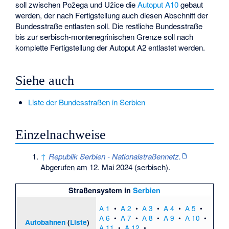
soll zwischen Požega und Užice die
Autoput A10
gebaut
werden, der nach Fertigstellung auch diesen Abschnitt der
Bundesstraße entlasten soll. Die restliche Bundesstraße
bis zur serbisch-montenegrinischen Grenze soll nach
komplette Fertigstellung der Autoput A2 entlastet werden.
Siehe auch
Liste der Bundesstraßen in Serbien
Einzelnachweise
↑
Republik Serbien - Nationalstraßennetz.
Abgerufen am 12. Mai 2024
(serbisch).
Straßensystem in
Serbien
A 1
•
A 2
•
A 3
•
A 4
•
A 5
•
A 6
•
A 7
•
A 8
•
A 9
•
A 10
•
Autobahnen
(
Liste
)
A 11
•
A 12
•