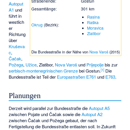
Straßenende:
Gostun
Autoput
Gesamtlänge:
301 km
A1
und
führt in
Rasina
westlich
Raška
Okrug
(Bezirk):
Moravica
er
Zlatibor
Richtung
über
Kruševa
Die Bundesstraße in der Nähe von
Nova Varoš
(2015)
c
,
Čačak
,
Požega
,
Užice
,
Zlatibor
,
Nova Varoš
und
Prijepolje
bis zur
[1]
serbisch-montenegrinischen Grenze
bei
Gostun
.
Die
Bundesstraße ist Teil der
Europastraßen
E761
und
E763
.
Planungen
Derzeit wird parallel zur Bundesstraße die
Autoput A5
zwischen Pojate und Čačak sowie die
Autoput A2
zwischen Čačak und Požega gebaut, der nach
Fertigstellung die Bundesstraße entlasten soll. In Zukunft