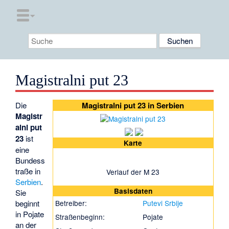
Magistralni put 23
Die
Magistralni put 23 in Serbien
Magistr
alni put
23
ist
Karte
eine
Bundess
traße in
Verlauf der M 23
Serbien
.
Basisdaten
Sie
beginnt
Betreiber:
Putevi Srbije
in
Pojate
Straßenbeginn:
Pojate
an der