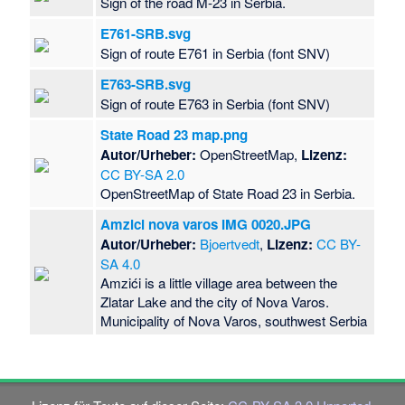
Sign of the road M-23 in Serbia.
E761-SRB.svg
Sign of route E761 in Serbia (font SNV)
E763-SRB.svg
Sign of route E763 in Serbia (font SNV)
State Road 23 map.png
Autor/Urheber:
OpenStreetMap,
Lizenz:
CC BY-SA 2.0
OpenStreetMap of State Road 23 in Serbia.
Amzici nova varos IMG 0020.JPG
Autor/Urheber:
Bjoertvedt
,
Lizenz:
CC BY-
SA 4.0
Amzići is a little village area between the
Zlatar Lake and the city of Nova Varos.
Municipality of Nova Varos, southwest Serbia