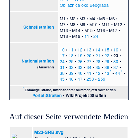
Obilaznica oko Beograda
M1
•
M2
•
M3
•
M4
•
M5
•
M6
•
M7
•
M8
•
M9
•
M10
•
M11
•
M12
•
Schnellstraßen
M13
•
M14
•
M15
•
M16
•
M17
•
M18
•
M19
•
11
•
24
10
•
11
•
12
•
13
•
14
•
15
•
16
•
17
•
18
•
19
•
20
•
21
•
22
•
•
23
Nationalstraßen
24
•
25
•
26
•
27
•
28
•
29
•
30
•
31
•
32
•
33
•
34
•
35
•
36
•
37
•
(Auswahl)
*
*
38
•
39
•
40
•
41
•
42
•
43
•
44
•
45
•
46
•
47
•
258
•
259
*
Ehmalige Straße, unter anderer Nummer jetzt vorhanden
Portal:Straßen
•
WikiProjekt Straßen
Auf dieser Seite verwendete Medien
M23-SRB.svg