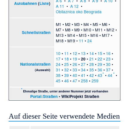
A 6
•
A 7
•
A 8
•
A 9
•
A 10
•
Autobahnen
(
Liste
)
A 11
•
A 12
•
Obilaznica oko Beograda
M1
•
M2
•
M3
•
M4
•
M5
•
M6
•
M7
•
M8
•
M9
•
M10
•
M11
•
M12
•
Schnellstraßen
M13
•
M14
•
M15
•
M16
•
M17
•
M18
•
M19
•
11
•
24
10
•
11
•
12
•
13
•
14
•
15
•
16
•
17
•
18
•
19
•
•
21
•
22
•
23
•
20
Nationalstraßen
24
•
25
•
26
•
27
•
28
•
29
•
30
•
31
•
32
•
33
•
34
•
35
•
36
•
37
•
(Auswahl)
*
*
38
•
39
•
40
•
41
•
42
•
43
•
44
•
45
•
46
•
47
•
258
•
259
*
Ehmalige Straße, unter anderer Nummer jetzt vorhanden
Portal:Straßen
•
WikiProjekt Straßen
Auf dieser Seite verwendete Medien