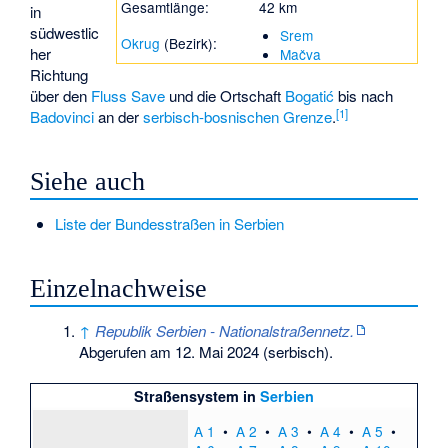
Gesamtlänge:
42 km
in
südwestlic
Srem
Okrug
(Bezirk):
her
Mačva
Richtung
über den
Fluss Save
und die Ortschaft
Bogatić
bis nach
[1]
Badovinci
an der
serbisch-bosnischen Grenze
.
Siehe auch
Liste der Bundesstraßen in Serbien
Einzelnachweise
↑
Republik Serbien - Nationalstraßennetz.
Abgerufen am 12. Mai 2024
(serbisch).
Straßensystem in
Serbien
A 1
•
A 2
•
A 3
•
A 4
•
A 5
•