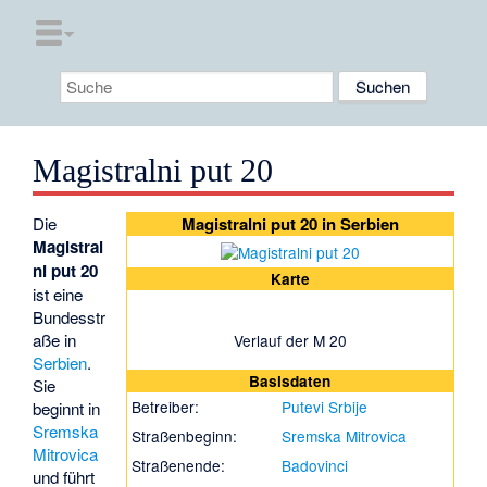
Magistralni put 20
Die
Magistralni put 20 in Serbien
Magistral
ni put 20
Karte
ist eine
Bundesstr
aße in
Verlauf der M 20
Serbien
.
Basisdaten
Sie
Betreiber:
Putevi Srbije
beginnt in
Sremska
Straßenbeginn:
Sremska Mitrovica
Mitrovica
Straßenende:
Badovinci
und führt