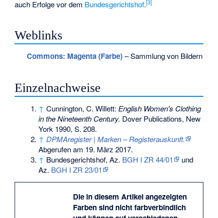
[
3
]
auch Erfolge vor dem
Bundesgerichtshof
.
Weblinks
Commons
: Magenta (Farbe)
– Sammlung von Bildern
Einzelnachweise
↑
Cunnington, C. Willett:
English Women's Clothing
in the Nineteenth Century.
Dover Publications, New
York 1990, S. 208.
↑
DPMAregister | Marken – Registerauskunft.
Abgerufen am 19. März 2017
.
↑
Bundesgerichtshof, Az.
BGH I ZR 44/01
und
Az.
BGH I ZR 23/01
Die in diesem Artikel angezeigten
Farben sind nicht farbverbindlich
und können auf verschiedenen