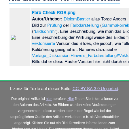
Farb-Check-RGB.png
Autor/Urheber:
DiplomBastler
alias Torge Anders,
Bild zur
Prüfung
der
Farbdarstellung
(
Gammakorrek
("
Bildschirm
"). Eine Beschreibung, wie man das Bil
Eine Beschreibung der Wirkungsweise des Bildes f
vektorisierte
Version des Bildes, die jedoch, wie *all
Kalibrierung geeignet ist. Näheres dazu siehe
Vorlage_Diskussion:Hinweis_Farbdarstellung#Vektor
Bitte daher diese Raster-Version hier nicht durch ei
Lizenz für Texte auf dieser Seite:
CC-BY-SA 3.0 Unported
.
Der original-Artikel ist
hier
abrufbar.
Hier
finden Sie Informationen zu
den Autoren des Artikels. An Bildern wurden keine Veränderungen
vorgenommen - diese werden aber in der Regel wie bei der
ursprünglichen Quelle des Artikels verkleinert, d.h. als Vorschaubilder
angezeigt. Klicken Sie auf ein Bild für weitere Informationen zum
Urheber und zur Lizenz. Die vorgenommenen Änderungen am Artikel