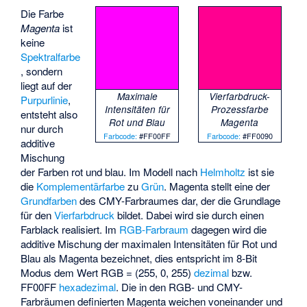
Die Farbe
Magenta
ist
keine
Spektralfarbe
, sondern
liegt auf der
Maximale
Vierfarbdruck-
Purpurlinie
,
Intensitäten für
Prozessfarbe
entsteht also
Rot und Blau
Magenta
nur durch
Farbcode:
#FF00FF
Farbcode:
#FF0090
additive
Mischung
der Farben rot und blau. Im Modell nach
Helmholtz
ist sie
die
Komplementärfarbe
zu
Grün
. Magenta stellt eine der
Grundfarben
des
CMY-Farbraumes
dar, der die Grundlage
für den
Vierfarbdruck
bildet. Dabei wird sie durch einen
Farblack realisiert. Im
RGB-Farbraum
dagegen wird die
additive Mischung der maximalen Intensitäten für Rot und
Blau als Magenta bezeichnet, dies entspricht im 8-Bit
Modus dem Wert RGB = (255, 0, 255)
dezimal
bzw.
FF00FF
hexadezimal
. Die in den RGB- und CMY-
Farbräumen definierten Magenta weichen voneinander und