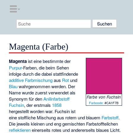
Magenta (Farbe)
Magenta
ist eine bestimmte der
Purpur
-Farben, die beim Sehen
infolge durch die dabei stattfindende
additive Farbmischung
aus
Rot
und
Blau
wahrgenommen werden. Der
Name wurde zuerst verwendet als
Farbe von Fuchsin
Synonym für den
Anilinfarbstoff
Farbcode:
#CA1F7B
Fuchsin
, der erstmals
1858
hergestellt worden war. Fuchsin ist
eine stoffliche Mischung aus rotem und blauem
Farbstoff
.
Die jeweils kleinen und eng gemischten Farbstoffteilchen
reflektieren
einerseits rotes und andererseits blaues Licht.