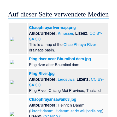
Auf dieser Seite verwendete Medien
Chaophrayarivermap.png
Autor/Urheber:
Kmusser
,
Lizenz:
CC BY-
SA 3.0
This is a map of the
Chao Phraya River
drainage basin.
Ping river near Bhumibol dam.jpg
Ping river after Bhumibol dam
Ping River.jpg
Autor/Urheber:
Lerdsuwa
,
Lizenz:
CC BY-
SA 3.0
Ping River, Chiang Mai Province, Thailand
Chaophrayansawan03.jpg
Autor/Urheber:
Heinrich Damm
(
User:Hdamm
,
Hdamm at de.wikipedia.org
),
Lizenz:
CC BY 2.0