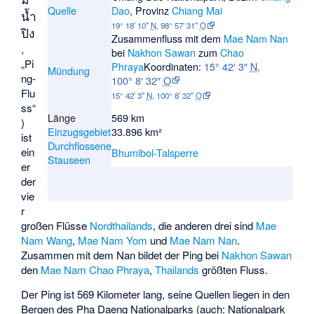
Quelle
Dao
, Provinz
Chiang Mai
น้ำ
19° 18′ 10″
N
,
98° 57′ 31″
O
ปิง
Zusammenfluss mit dem
Mae Nam Nan
,
bei
Nakhon Sawan
zum
Chao
„Pi
Phraya
Koordinaten:
15° 42′ 3″
N
,
Mündung
ng-
100° 8′ 32″
O
Flu
15° 42′ 3″
N
,
100° 8′ 32″
O
ss“
Länge
569 km
)
Einzugsgebiet
33.896 km²
ist
Durchflossene
ein
Bhumibol-Talsperre
Stauseen
er
der
vie
r
großen Flüsse
Nordthailands
, die anderen drei sind
Mae
Nam Wang
,
Mae Nam Yom
und
Mae Nam Nan
.
Zusammen mit dem Nan bildet der Ping bei
Nakhon Sawan
den
Mae Nam Chao Phraya
,
Thailands
größten Fluss.
Der Ping ist 569 Kilometer lang, seine Quellen liegen in den
Bergen des
Pha Daeng Nationalparks
(auch: Nationalpark