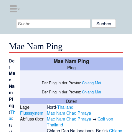
Mae Nam Ping
De
Mae Nam Ping
r
Ping
Ma
e
Der Ping in der Provinz
Chiang Mai
Na
Der Ping in der Provinz
Chiang Mai
m
Pi
Daten
ng
Lage
Nord-
Thailand
(
Th
Flusssystem
Mae Nam Chao Phraya
ai
:
Abfluss über
Mae Nam Chao Phraya
→
Golf von
แ
Thailand
Chiang Dao Nationalpark, Bezirk
Chiang
ม่