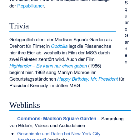
S
der
Republikaner
.
q
u
ar
Trivia
e
G
Gelegentlich dient der Madison Square Garden als
ar
Drehort für Filme; in
Godzilla
legt die Riesenechse
d
hier ihre Eier ab, weshalb im Film der MSG durch
e
zwei Raketen zerstört wird. Auch der Film
n
Highlander – Es kann nur einen geben
(1986)
beginnt hier. 1962 sang Marilyn Monroe ihr
Geburtstagsständchen
Happy Birthday, Mr. President
für
Präsident Kennedy im dritten MSG.
Weblinks
Commons
: Madison Square Garden
– Sammlung
von Bildern, Videos und Audiodateien
Geschichte und Daten bei New York City
Architecture
(englisch)