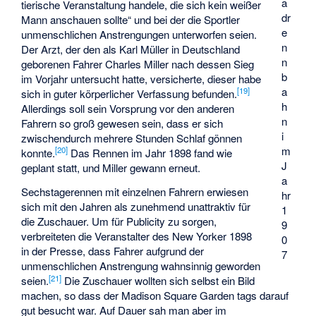
a
tierische Veranstaltung handele, die sich kein weißer
dr
Mann anschauen sollte“ und bei der die Sportler
e
unmenschlichen Anstrengungen unterworfen seien.
n
Der Arzt, der den als Karl Müller in Deutschland
n
geborenen Fahrer
Charles Miller
nach dessen Sieg
b
im Vorjahr untersucht hatte, versicherte, dieser habe
a
[
19
]
sich in guter körperlicher Verfassung befunden.
h
Allerdings soll sein Vorsprung vor den anderen
n
Fahrern so groß gewesen sein, dass er sich
i
zwischendurch mehrere Stunden Schlaf gönnen
m
[
20
]
konnte.
Das Rennen im Jahr 1898 fand wie
J
geplant statt, und Miller gewann erneut.
a
Sechstagerennen mit einzelnen Fahrern erwiesen
hr
sich mit den Jahren als zunehmend unattraktiv für
1
die Zuschauer. Um für Publicity zu sorgen,
9
verbreiteten die Veranstalter des New Yorker 1898
0
in der Presse, dass Fahrer aufgrund der
7
unmenschlichen Anstrengung wahnsinnig geworden
[
21
]
seien.
Die Zuschauer wollten sich selbst ein Bild
machen, so dass der Madison Square Garden tags darauf
gut besucht war. Auf Dauer sah man aber im