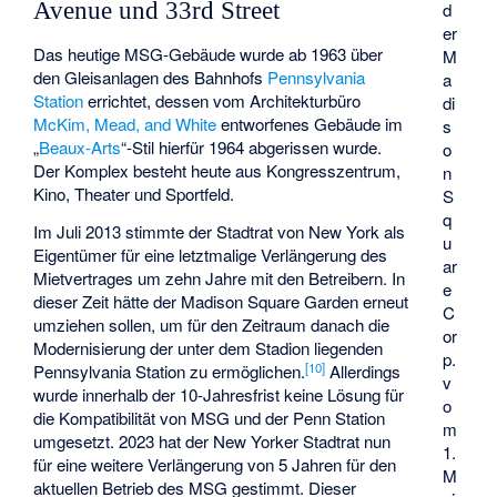
Avenue und 33rd Street
d
er
Das heutige MSG-Gebäude wurde ab 1963 über
M
den Gleisanlagen des Bahnhofs
Pennsylvania
a
Station
errichtet, dessen vom Architekturbüro
di
McKim, Mead, and White
entworfenes Gebäude im
s
„
Beaux-Arts
“-Stil hierfür 1964 abgerissen wurde.
o
Der Komplex besteht heute aus Kongresszentrum,
n
Kino, Theater und Sportfeld.
S
q
Im Juli 2013 stimmte der Stadtrat von New York als
u
Eigentümer für eine letztmalige Verlängerung des
ar
Mietvertrages um zehn Jahre mit den Betreibern. In
e
dieser Zeit hätte der Madison Square Garden erneut
C
umziehen sollen, um für den Zeitraum danach die
or
Modernisierung der unter dem Stadion liegenden
p.
[
10
]
Pennsylvania Station zu ermöglichen.
Allerdings
v
wurde innerhalb der 10-Jahresfrist keine Lösung für
o
die Kompatibilität von MSG und der Penn Station
m
umgesetzt. 2023 hat der New Yorker Stadtrat nun
1.
für eine weitere Verlängerung von 5 Jahren für den
M
aktuellen Betrieb des MSG gestimmt. Dieser