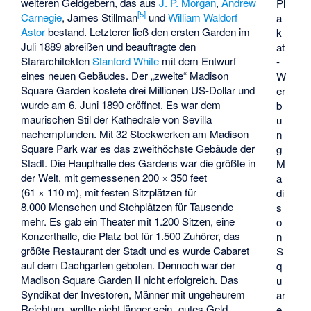
weiteren Geldgebern, das aus
J. P. Morgan
,
Andrew
Pl
[
5
]
Carnegie
,
James Stillman
und
William Waldorf
a
Astor
bestand. Letzterer ließ den ersten Garden im
k
Juli 1889 abreißen und beauftragte den
at
Stararchitekten
Stanford White
mit dem Entwurf
-
eines neuen Gebäudes. Der „zweite“ Madison
W
Square Garden kostete drei Millionen US-Dollar und
er
wurde am 6. Juni 1890 eröffnet. Es war dem
b
maurischen Stil der Kathedrale von Sevilla
u
nachempfunden. Mit 32 Stockwerken am Madison
n
Square Park war es das zweithöchste Gebäude der
g
Stadt. Die Haupthalle des Gardens war die größte in
M
der Welt, mit gemessenen 200 × 350 feet
a
(61 × 110 m), mit festen Sitzplätzen für
di
8.000 Menschen und Stehplätzen für Tausende
s
mehr. Es gab ein Theater mit 1.200 Sitzen, eine
o
Konzerthalle, die Platz bot für 1.500 Zuhörer, das
n
größte Restaurant der Stadt und es wurde Cabaret
S
auf dem Dachgarten geboten. Dennoch war der
q
Madison Square Garden II nicht erfolgreich. Das
u
Syndikat der Investoren, Männer mit ungeheurem
ar
Reichtum, wollte nicht länger sein „gutes Geld
e