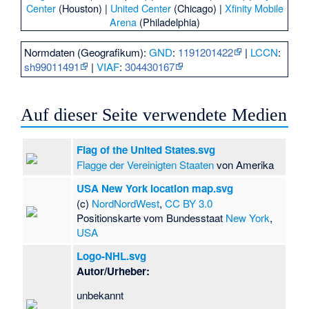
Center
(Houston) |
United Center
(Chicago) |
Xfinity Mobile
Arena
(Philadelphia)
Normdaten (Geografikum):
GND
:
1191201422
|
LCCN
:
sh99011491
|
VIAF
:
304430167
Auf dieser Seite verwendete Medien
Flag of the United States.svg
Flagge der Vereinigten Staaten
von Amerika
USA New York location map.svg
(c)
NordNordWest
,
CC BY 3.0
Positionskarte vom Bundesstaat
New York
,
USA
Logo-NHL.svg
Autor/Urheber:
unbekannt