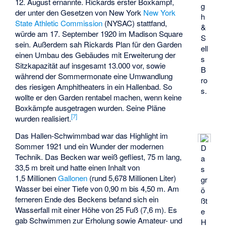
12. August ernannte. Rickards erster Boxkampf,
g
der unter den Gesetzen von New York
New York
h
State Athletic Commission
(NYSAC) stattfand,
&
würde am 17. September 1920 im Madison Square
S
sein. Außerdem sah Rickards Plan für den Garden
ell
einen Umbau des Gebäudes mit Erweiterung der
s
Sitzkapazität auf insgesamt 13.000 vor, sowie
B
während der Sommermonate eine Umwandlung
ro
des riesigen Amphitheaters in ein Hallenbad. So
s.
wollte er den Garden rentabel machen, wenn keine
Boxkämpfe ausgetragen wurden. Seine Pläne
[
7
]
wurden realisiert.
Das Hallen-Schwimmbad war das Highlight im
Sommer 1921 und ein Wunder der modernen
D
Technik. Das Becken war weiß gefliest, 75 m lang,
a
33,5 m breit und hatte einen Inhalt von
s
1,5 Millionen
Gallonen
(rund 5,678 Millionen Liter)
gr
Wasser bei einer Tiefe von 0,90 m bis 4,50 m. Am
ö
ferneren Ende des Beckens befand sich ein
ßt
Wasserfall mit einer Höhe von 25 Fuß (7,6 m). Es
e
gab Schwimmen zur Erholung sowie Amateur- und
H