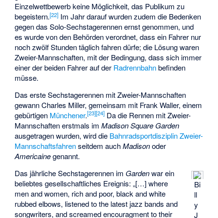
Einzelwettbewerb keine Möglichkeit, das Publikum zu
[
22
]
begeistern.
Im Jahr darauf wurden zudem die Bedenken
gegen das Solo-Sechstagerennen ernst genommen, und
es wurde von den Behörden verordnet, dass ein Fahrer nur
noch zwölf Stunden täglich fahren dürfe; die Lösung waren
Zweier-Mannschaften, mit der Bedingung, dass sich immer
einer der beiden Fahrer auf der
Radrennbahn
befinden
müsse.
Das erste Sechstagerennen mit Zweier-Mannschaften
gewann Charles Miller, gemeinsam mit
Frank Waller
, einem
[
23
]
[
24
]
gebürtigen
Münchener
.
Da die Rennen mit Zweier-
Mannschaften erstmals im
Madison Square Garden
ausgetragen wurden, wird die
Bahnradsportdisziplin
Zweier-
Mannschaftsfahren
seitdem auch
Madison
oder
Americaine
genannt.
Das jährliche Sechstagerennen im
Garden
war ein
beliebtes gesellschaftliches Ereignis: „[…] where
Bi
men and women, rich and poor, black and white
ll
rubbed elbows, listened to the latest jazz bands and
y
songwriters, and screamed encouragment to their
J