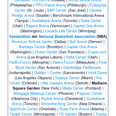
(Philadelphia) |
PPG Paints Arena
(Pittsburgh) |
Enterprise
Center
(St. Louis) |
SAP Center
(San Jose) |
Climate
Pledge Arena
(Seattle) |
Benchmark International Arena
(Tampa) |
Scotiabank Arena
(Toronto) |
Delta Center
(Utah) |
Rogers Arena
(Vancouver) |
Capital One Arena
(Washington) |
Canada Life Centre
(Winnipeg)
Spielstätten
der
National Basketball Association
(NBA)
American Airlines Center
(Dallas) |
Ball Arena
(Denver) |
Barclays Center
(Brooklyn) |
Capital One Arena
(Washington) |
Chase Center
(San Francisco) |
Crypto.com
Arena
(Los Angeles Lakers) |
Delta Center
(Utah) |
FedExForum
(Memphis) |
Fiserv Forum
(Milwaukee) |
Frost
Bank Center
(San Antonio) |
Gainbridge Fieldhouse
(Indianapolis) |
Golden 1 Center
(Sacramento) |
Intuit Dome
(Los Angeles Clippers) |
Kaseya Center
(Miami) |
Kia
Center
(Orlando) |
Little Caesars Arena
(Detroit) |
Madison
(New York) |
Moda Center
(Portland) |
Square Garden
Mortgage Matchup Center
(Phoenix) |
Paycom Center
(Oklahoma City) |
Rocket Arena
(Cleveland) |
Scotiabank
Arena
(Toronto) |
Smoothie King Center
(New Orleans) |
Spectrum Center
(Charlotte) |
State Farm Arena
(Atlanta) |
Target Center
(Minneapolis) |
TD Garden
(Boston) |
Toyota