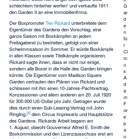
schlechtem hinterher werfen“ und verkaufte 1911
G
den Garden II an eine Immobilienfirma.
ar
d
Der Boxpromoter
Tex Rickard
unterbreitete dem
e
Eigentümer des Gardens den Vorschlag, eine
n
ganze Saison mit Boxkämpfen an jedem
fü
Freitagabend zu bestreiten, gefolgt von einer
r
Schwimmsaison im Sommer. Er würde Boxkämpfe
Ci
in allen Klassen sowie Titelkämpfe organisieren.
rc
Rickard sagte ihnen, dass er nicht nur einige,
u
sondern
alle
Boxer in die Halle des Garden bringen
s
könnte. Die Eigentümer vom Madison Square
A
Garden vertrauten den Plänen von Rickard und
d
schlossen mit ihm einen 10-Jahres-Pachtvertrag,
a
Konzessionen und allem anderen am 20. Juli 1920
m
für 300.000 US-Dollar pro Jahr. Getragen wurde
F
dies durch einen Sub-Leasing-Vertrag mit John
or
[
6
]
Ringling,
dem Circus Impresario und Hauptstütze
e
des Gardens. Rickards Arbeit begann am
p
1. August, obwohl Gouverneur Alfred E. Smith die
a
Boxkommission und den Lizenzausschuss erst am
u