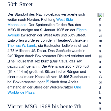
50th Street
Der Standort des Nachfolgebaus verlagerte sich
weiter nach Norden, Richtung
West Side
S
Manhattans
. Der Spatenstich für den Bau des
p
MSG III erfolgte am 9. Januar 1925 an der
Eighth
e
Avenue
zwischen der West 49th und 50th Street.
ci
Entworfen wurde es von dem Theater-Architekten
m
Thomas W. Lamb
; die Baukosten beliefen sich auf
e
4,75 Millionen US-Dollar. Das Gebäude wurde in
n
249 Tagen durch Boxpromoter Rickard errichtet und
ei
„The House that Tex built“ (
Das Haus, das Tex
n
gebaut hat
) genannt. Die Arena war 200 × 375 Fuß
e
(61 × 114 m) groß, mit Sitzen in drei Rängen und
s
einer maximalen Kapazität von 18.496 Zuschauern
G
[
9
]
bei Boxveranstaltungen.
Nach dem Abriss
ol
entstand an der Stelle der Wolkenkratzer
One
d
Worldwide Plaza
.
L
o
a
Vierter MSG 1968 bis heute 7th
n