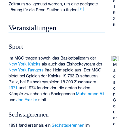
ai
Zeitraum soll genutzt werden, um eine geeignete
1
[
11
]
Lösung für die Penn Station zu finden.
9
2
5
Veranstaltungen
Sport
Im MSG tragen sowohl das Basketballteam der
New York Knicks
als auch das Eishockeyteam der
M
New York Rangers
ihre Heimspiele aus. Der MSG
a
bietet bei Spielen der Knicks 19.763 Zuschauern
di
Platz, bei Eishockeyspielen 18.200 Zuschauern.
s
1971
und
1974
fanden dort die ersten beiden
o
Kämpfe zwischen den Boxlegenden
Muhammad Ali
n
und
Joe Frazier
statt.
S
q
u
Sechstagerennen
ar
e
1891 fand erstmals ein
Sechstagerennen
im