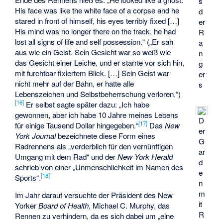
s
His face was like the white face of a corpse and he
d
stared in front of himself, his eyes terribly fixed […]
er
His mind was no longer there on the track, he had
R
lost all signs of life and self possession.“ („Er sah
a
aus wie ein Geist. Sein Gesicht war so weiß wie
n
das Gesicht einer Leiche, und er starrte vor sich hin,
g
mit furchtbar fixiertem Blick. […] Sein Geist war
er
nicht mehr auf der Bahn, er hatte alle
s
Lebenszeichen und Selbstbeherrschung verloren.“)
[
16
]
Er selbst sagte später dazu: „Ich habe
gewonnen, aber ich habe 10 Jahre meines Lebens
D
[
17
]
für einige Tausend Dollar hingegeben.“
Das
New
er
York Journal
bezeichnete diese Form eines
G
Radrennens als „verderblich für den vernünftigen
ar
Umgang mit dem Rad“ und der
New York Herald
d
schrieb von einer „Unmenschlichkeit im Namen des
e
[
18
]
Sports“.
n
m
Im Jahr darauf versuchte der Präsident des New
it
Yorker
Board of Health
, Michael C. Murphy, das
R
Rennen zu verhindern, da es sich dabei um „eine