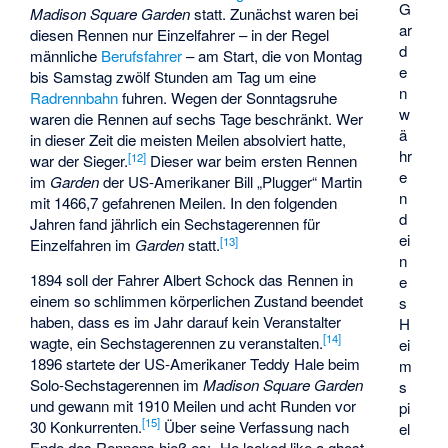
G
Madison Square Garden
statt. Zunächst waren bei
ar
diesen Rennen nur Einzelfahrer – in der Regel
d
männliche
Berufsfahrer
– am Start, die von Montag
e
bis Samstag zwölf Stunden am Tag um eine
n
Radrennbahn
fuhren. Wegen der Sonntagsruhe
w
waren die Rennen auf sechs Tage beschränkt. Wer
ä
in dieser Zeit die meisten Meilen absolviert hatte,
hr
[
12
]
war der Sieger.
Dieser war beim ersten Rennen
e
im
Garden
der US-Amerikaner
Bill „Plugger“ Martin
n
mit 1466,7 gefahrenen Meilen. In den folgenden
d
Jahren fand jährlich ein Sechstagerennen für
ei
[
13
]
Einzelfahren im
Garden
statt.
n
1894 soll der Fahrer
Albert Schock
das Rennen in
e
einem so schlimmen körperlichen Zustand beendet
s
haben, dass es im Jahr darauf kein Veranstalter
H
[
14
]
wagte, ein Sechstagerennen zu veranstalten.
ei
1896 startete der US-Amerikaner
Teddy Hale
beim
m
Solo-Sechstagerennen im
Madison Square Garden
s
und gewann mit 1910 Meilen und acht Runden vor
pi
[
15
]
30 Konkurrenten.
Über seine Verfassung nach
el
Ende des Rennens hieß es: „He looked like a ghost.