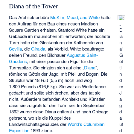
Diana of the Tower
Das Architektenbüro
McKim, Mead, and White
hatte
den Auftrag für den Bau eines neuen Madison
„
Square Garden erhalten. Stanford White hatte ein
D
Gebäude im maurischen Stil entworfen; der höchste
ia
Turm hatte den Glockenturm der Kathedrale von
n
Sevilla
, die
Giralda
, als Vorbild. White beauftragte
a“
seinen Freund, den Bildhauer
Augustus Saint-
G
Gaudens
, mit einer passenden Figur für die
öt
Turmspitze. Sie einigten sich auf eine „
Diana
“,
ti
römische Göttin der Jagd, mit Pfeil und Bogen. Die
n
Skulptur war 18 Fuß (5,5 m) hoch und wog
d
1.800 Pounds (816,5 kg). Sie war als Wetterfahne
er
gedacht und sollte sich drehen, aber das tat sie
J
nicht. Außerdem befanden Architekt und Künstler,
a
dass sie zu groß für den Turm sei. Im September
g
1892 wurde diese Diana entfernt und nach Chicago
d
gebracht, wo sie die Kuppel des
a
Landwirtschaftsgebäudes der
World’s Columbian
uf
Exposition
1893 zierte.
d