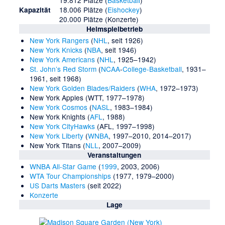
19.812 Plätze (
Basketball
)
18.006 Plätze (
Eishockey
)
Kapazität
20.000 Plätze (Konzerte)
Heimspielbetrieb
New York Rangers
(
NHL
, seit 1926)
New York Knicks
(
NBA
, seit 1946)
New York Americans
(
NHL
, 1925–1942)
St. John’s Red Storm
(
NCAA
-
College-Basketball
, 1931–
1961, seit 1968)
New York Golden Blades/Raiders
(
WHA
, 1972–1973)
New York Apples
(
WTT
, 1977–1978)
New York Cosmos
(
NASL
, 1983–1984)
New York Knights
(
AFL
, 1988)
New York CityHawks
(AFL, 1997–1998)
New York Liberty
(
WNBA
, 1997–2010, 2014–2017)
New York Titans
(
NLL
, 2007–2009)
Veranstaltungen
WNBA All-Star Game
(
1999
,
2003
,
2006
)
WTA Tour Championships
(1977, 1979–2000)
US Darts Masters
(seit 2022)
Konzerte
Lage