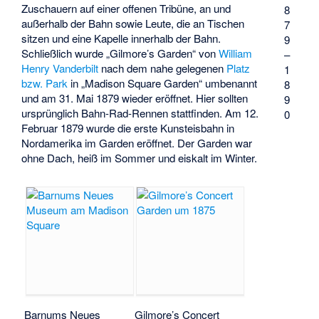
Zuschauern auf einer offenen Tribüne, an und
8
außerhalb der Bahn sowie Leute, die an Tischen
7
sitzen und eine Kapelle innerhalb der Bahn.
9
Schließlich wurde „Gilmore’s Garden“ von
William
–
Henry Vanderbilt
nach dem nahe gelegenen
Platz
1
bzw. Park
in „Madison Square Garden“ umbenannt
8
und am 31. Mai 1879 wieder eröffnet. Hier sollten
9
ursprünglich Bahn-Rad-Rennen stattfinden. Am 12.
0
Februar 1879 wurde die erste Kunsteisbahn in
Nordamerika im Garden eröffnet. Der Garden war
ohne Dach, heiß im Sommer und eiskalt im Winter.
Barnums Neues
Gilmore’s Concert