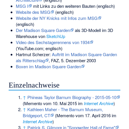
MSG I
mit Links zu den weiteren Bauten (englisch)
Website des MSG
(englisch)
Website der NY Knicks mit Infos zum MSG
(englisch)
Der Madison Square Garden
als 3D-Modell im 3D
Warehouse von
SketchUp
Video des Sechstagerennens von 1934
(YouTube.com; englisch)
Hartmut Scherzer:
Auftritt im Madison Square Garden
als Ritterschlag
, FAZ, 5. Dezember 2003
Boxen im Madison Square Garden
Einzelnachweise
↑
Phineas Taylor Barnum Biography - 2015-05-10
(
Memento
vom 10. Mai 2015 im
Internet Archive
)
↑
Kathleen Maher - The Barnum Museum,
Bridgeport, CT
(
Memento
vom 17. April 2016 im
Internet Archive
)
↑
Patrick S. Gilmore in "Songwriter Hall of Fame"