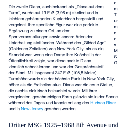
e
Die zweite Diana, auch bekannt als „Diana auf dem
m
Turm“, wurde auf 13 Fuß (3,96 m) skaliert und in
T
leichtem gehämmerten Kupferblech hergestellt und
ur
vergoldet. Ihre sportliche Figur war eine perfekte
m
Ergänzung zu einem Ort, an dem
d
Sportveranstaltungen sowie andere Arten der
e
Unterhaltung stattfanden. Während des „Gilded Age“
s
(Goldenen Zeitalters) von New York City, als es ein
M
Skandal war, wenn eine Dame ihre Knöchel in der
S
Öffentlichkeit zeigte, war diese nackte Diana
G
ziemlich schockierend und war der Gesprächsstoff
der Stadt. Mit insgesamt 347 Fuß (105,8 Meter)
Turmhöhe wurde sie der höchste Punkt in New York City,
höher als die Freiheitsstatue. Diana war die erste Statue,
die nachts elektrisch beleuchtet wurde. Mit ihrer
vergoldeten, geschmeidigen Form glänzte sie in der Sonne
während des Tages und konnte entlang des
Hudson River
und in
New Jersey
gesehen werden.
Dritter MSG 1925–1968 8th Avenue und