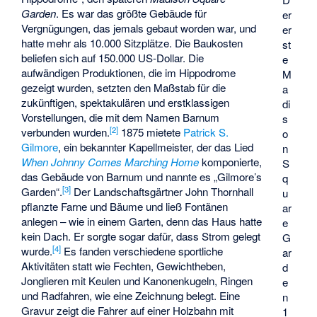
Garden
. Es war das größte Gebäude für
er
Vergnügungen, das jemals gebaut worden war, und
er
hatte mehr als 10.000 Sitzplätze. Die Baukosten
st
beliefen sich auf 150.000 US-Dollar. Die
e
aufwändigen Produktionen, die im Hippodrome
M
gezeigt wurden, setzten den Maßstab für die
a
zukünftigen, spektakulären und erstklassigen
di
Vorstellungen, die mit dem Namen Barnum
s
[
2
]
verbunden wurden.
1875 mietete
Patrick S.
o
Gilmore
, ein bekannter Kapellmeister, der das Lied
n
When Johnny Comes Marching Home
komponierte,
S
das Gebäude von Barnum und nannte es „Gilmore’s
q
[
3
]
Garden“.
Der Landschaftsgärtner John Thornhall
u
pflanzte Farne und Bäume und ließ Fontänen
ar
anlegen – wie in einem Garten, denn das Haus hatte
e
kein Dach. Er sorgte sogar dafür, dass Strom gelegt
G
[
4
]
wurde.
Es fanden verschiedene sportliche
ar
Aktivitäten statt wie Fechten, Gewichtheben,
d
Jonglieren mit Keulen und Kanonenkugeln, Ringen
e
und Radfahren, wie eine Zeichnung belegt. Eine
n
Gravur zeigt die Fahrer auf einer Holzbahn mit
1