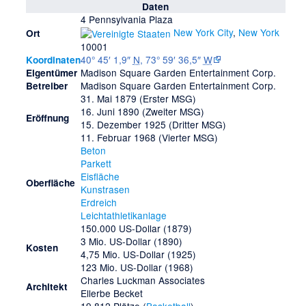
Daten
4 Pennsylvania Plaza
New York City
,
New York
Ort
10001
40° 45′ 1,9″
N
,
73° 59′ 36,5″
W
Koordinaten
Madison Square Garden Entertainment Corp.
Eigentümer
Madison Square Garden Entertainment Corp.
Betreiber
31. Mai 1879 (Erster MSG)
16. Juni 1890 (Zweiter MSG)
Eröffnung
15. Dezember 1925 (Dritter MSG)
11. Februar 1968 (Vierter MSG)
Beton
Parkett
Eisfläche
Oberfläche
Kunstrasen
Erdreich
Leichtathletikanlage
150.000 US-Dollar (1879)
3 Mio. US-Dollar (1890)
Kosten
4,75 Mio. US-Dollar (1925)
123 Mio. US-Dollar (1968)
Charles Luckman Associates
Architekt
Ellerbe Becket