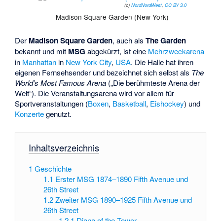
(c)
NordNordWest
,
CC BY 3.0
Madison Square Garden (New York)
Der
Madison Square Garden
, auch als
The Garden
bekannt und mit
MSG
abgekürzt, ist eine
Mehrzweckarena
in
Manhattan
in
New York City
,
USA
. Die Halle hat ihren
eigenen Fernsehsender und bezeichnet sich selbst als
The
World’s Most Famous Arena
(„Die berühmteste Arena der
Welt“). Die Veranstaltungsarena wird vor allem für
Sportveranstaltungen (
Boxen
,
Basketball
,
Eishockey
) und
Konzerte
genutzt.
Inhaltsverzeichnis
1
Geschichte
1.1
Erster MSG 1874–1890 Fifth Avenue und
26th Street
1.2
Zweiter MSG 1890–1925 Fifth Avenue und
26th Street
1.2.1
Diana of the Tower