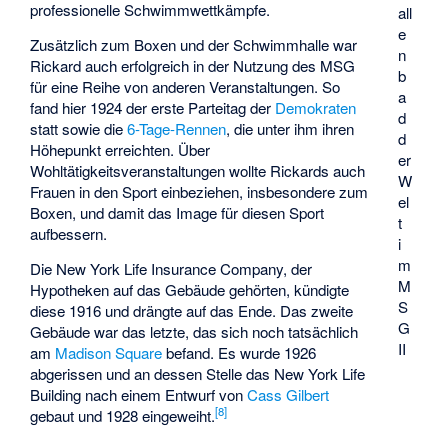
professionelle Schwimmwettkämpfe.
all
e
Zusätzlich zum Boxen und der Schwimmhalle war
n
Rickard auch erfolgreich in der Nutzung des MSG
b
für eine Reihe von anderen Veranstaltungen. So
a
fand hier 1924 der erste Parteitag der
Demokraten
d
statt sowie die
6-Tage-Rennen
, die unter ihm ihren
d
Höhepunkt erreichten. Über
er
Wohltätigkeitsveranstaltungen wollte Rickards auch
W
Frauen in den Sport einbeziehen, insbesondere zum
el
Boxen, und damit das Image für diesen Sport
t
aufbessern.
i
m
Die New York Life Insurance Company, der
M
Hypotheken auf das Gebäude gehörten, kündigte
S
diese 1916 und drängte auf das Ende. Das zweite
G
Gebäude war das letzte, das sich noch tatsächlich
II
am
Madison Square
befand. Es wurde 1926
abgerissen und an dessen Stelle das
New York Life
Building
nach einem Entwurf von
Cass Gilbert
[
8
]
gebaut und 1928 eingeweiht.