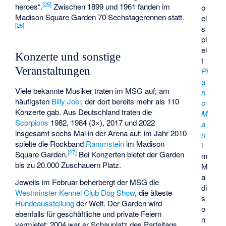
[
25
]
heroes“.
Zwischen 1899 und 1961 fanden im
o
Madison Square Garden 70 Sechstagerennen statt.
el
[
26
]
s
pi
el
Konzerte und sonstige
t
Veranstaltungen
Pi
a
Viele bekannte Musiker traten im MSG auf; am
n
häufigsten
Billy Joel
, der dort bereits mehr als 110
o
Konzerte gab. Aus Deutschland traten die
M
Scorpions
1982, 1984 (3×), 2017 und 2022
a
insgesamt sechs Mal in der Arena auf; im Jahr 2010
n
spielte die Rockband
Rammstein
im Madison
i
[
27
]
Square Garden.
Bei Konzerten bietet der Garden
m
bis zu 20.000 Zuschauern Platz.
M
a
Jeweils im Februar beherbergt der MSG die
di
Westminster Kennel Club Dog Show
, die älteste
s
Hundeausstellung
der Welt. Der Garden wird
o
ebenfalls für geschäftliche und private Feiern
n
vermietet; 2004 war er Schauplatz des Parteitags