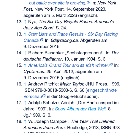
— but battle over site is brewing.
In:
New York
Post.
New York Post, 14. September 2023,
abgerufen am 5. März 2026
(englisch).
↑
Nye,
The Six-Day Bicycle Races. America's
Jazz Age Sport
. S. 24.
↑
Start Lists and Race Results - Six Day Racing
Canada.
In:
6dayracing.ca.
Abgerufen am
9. Dezember 2015
.
↑
Richard Blaschke: „Sechstagerennen!“. In:
Der
deutsche Radfahrer
. 10. Januar 1934, S. 3.
↑
America’s Grand Tour and its Irish winner.
In:
Cyclismas.
25. April 2012,
abgerufen am
9. Dezember 2015
(englisch).
↑
Andrew Ritchie:
Major Taylor.
JHU Press, 1996,
ISBN 978-0-8018-5303-6
, S. 66 (
eingeschränkte
Vorschau
in der Google-Buchsuche).
↑
Adolph Schulze, Adolph: „Der Radrennsport im
Jahre 1909“. In:
Sport-Album der Rad-Welt
.
8.
Jg./1909, S. 3.
↑
W. Joseph Campbell:
The Year That Defined
American Journalism.
Routledge, 2013,
ISBN 978-