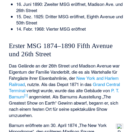
16. Juni 1890: Zweiter MSG eröffnet, Madison Ave. und
26th Street
15. Dez. 1925: Dritter MSG eröffnet, Eighth Avenue und
50th Street
14. Febr. 1968: Vierter MSG eröffnet
Erster MSG 1874–1890 Fifth Avenue
und 26th Street
Das Gelände an der 26th Street und Madison Avenue war
Eigentum der Familie Vanderbilt, die es als Wartehalle für
Fahrgäste ihrer Eisenbahnlinie, der
New York and Harlem
Railroad
, nutzte. Als das Depot 1871 in das
Grand Central
Terminal
verlegt wurde, wurde das alte Gebäude von
P. T.
[
1
]
Barnum
angemietet. Als Barnums Ausstellung „The
Greatest Show on Earth“ Gewinn abwarf, begann er, sich
nach einem festen Ort für seine spektakuläre Show
umzusehen.
Barnum eröffnete am 30. April 1874 „The New York
Hippodrome“, den späteren
Madison Square
D