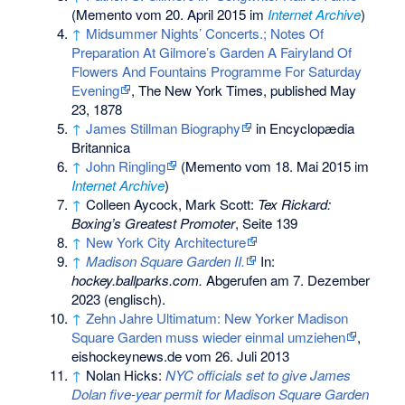
(
Memento
vom 20. April 2015 im
Internet Archive
)
↑
Midsummer Nights’ Concerts.; Notes Of
Preparation At Gilmore’s Garden A Fairyland Of
Flowers And Fountains Programme For Saturday
Evening
, The New York Times, published May
23, 1878
↑
James Stillman Biography
in Encyclopædia
Britannica
↑
John Ringling
(
Memento
vom 18. Mai 2015 im
Internet Archive
)
↑
Colleen Aycock, Mark Scott:
Tex Rickard:
Boxing’s Greatest Promoter
, Seite 139
↑
New York City Architecture
↑
Madison Square Garden II.
In:
hockey.ballparks.com.
Abgerufen am 7. Dezember
2023
(englisch).
↑
Zehn Jahre Ultimatum: New Yorker Madison
Square Garden muss wieder einmal umziehen
,
eishockeynews.de vom 26. Juli 2013
↑
Nolan Hicks:
NYC officials set to give James
Dolan five-year permit for Madison Square Garden