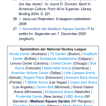
(six day races)“. In: Joyce D. Duncan:
Sport in
American Culture: From Ali to X-games
. Library
Binding 2004. S. 221
↑
Jacq van Reijendam:
6-daagsen-statistieken
2009
↑
Konzertliste des Madison Square Garden.
In:
setlist.fm.
Abgerufen am 7. Dezember 2023
(englisch).
Spielstätten der National Hockey League
Honda Center
(Anaheim) |
TD Garden
(Boston) |
KeyBank
Center
(Buffalo) |
Scotiabank Saddledome
(Calgary) |
Lenovo Center
(Carolina) |
United Center
(Chicago) |
Ball
Arena
(Colorado) |
Nationwide Arena
(Columbus) |
American Airlines Center
(Dallas) |
Little Caesars Arena
(Detroit) |
Rogers Place
(Edmonton) |
Amerant Bank Arena
(Florida) |
T-Mobile Arena
(Las Vegas) |
Crypto.com Arena
(Los Angeles) |
Centre Bell
(Montreal) |
Grand Casino
Arena
(Minnesota) |
Bridgestone Arena
(Nashville) |
Prudential Center
(New Jersey) |
UBS Arena
(NY
Islanders) |
(NY Rangers) |
Madison Square Garden
Canadian Tire Centre
(Ottawa) |
Xfinity Mobile Arena