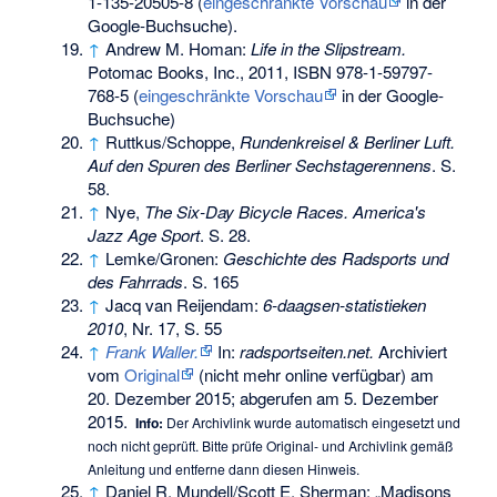
1-135-20505-8
(
eingeschränkte Vorschau
in der
Google-Buchsuche).
↑
Andrew M. Homan:
Life in the Slipstream.
Potomac Books, Inc., 2011,
ISBN 978-1-59797-
768-5
(
eingeschränkte Vorschau
in der Google-
Buchsuche)
↑
Ruttkus/Schoppe,
Rundenkreisel & Berliner Luft.
Auf den Spuren des Berliner Sechstagerennens
. S.
58.
↑
Nye,
The Six-Day Bicycle Races. America's
Jazz Age Sport
. S. 28.
↑
Lemke/Gronen:
Geschichte des Radsports und
des Fahrrads
. S. 165
↑
Jacq van Reijendam:
6-daagsen-statistieken
2010
, Nr. 17, S. 55
↑
Frank Waller.
In:
radsportseiten.net.
Archiviert
vom
Original
(nicht mehr online verfügbar) am
20. Dezember 2015
;
abgerufen am 5. Dezember
2015
.
Info:
Der Archivlink wurde automatisch eingesetzt und
noch nicht geprüft. Bitte prüfe Original- und Archivlink gemäß
Anleitung
und entferne dann diesen Hinweis.
↑
Daniel R. Mundell/Scott E. Sherman: „Madisons