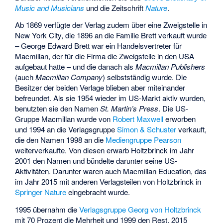
Music and Musicians
und die Zeitschrift
Nature
.
Ab 1869 verfügte der Verlag zudem über eine Zweigstelle in
New York City, die 1896 an die Familie Brett verkauft wurde
– George Edward Brett war ein Handelsvertreter für
Macmillan, der für die Firma die Zweigstelle in den USA
aufgebaut hatte – und die danach als
Macmillan Publishers
(auch
Macmillan Company
) selbstständig wurde. Die
Besitzer der beiden Verlage blieben aber miteinander
befreundet. Als sie 1954 wieder im US-Markt aktiv wurden,
benutzten sie den Namen
St. Martin’s Press
. Die US-
Gruppe Macmillan wurde von
Robert Maxwell
erworben
und 1994 an die Verlagsgruppe
Simon & Schuster
verkauft,
die den Namen 1998 an die
Mediengruppe Pearson
weiterverkaufte. Von diesen erwarb Holtzbrinck im Jahr
2001 den Namen und bündelte darunter seine US-
Aktivitäten. Darunter waren auch Macmillan Education, das
im Jahr 2015 mit anderen Verlagsteilen von Holtzbrinck in
Springer Nature
eingebracht wurde.
1995 übernahm die
Verlagsgruppe Georg von Holtzbrinck
mit 70 Prozent die Mehrheit und 1999 den Rest. 2015