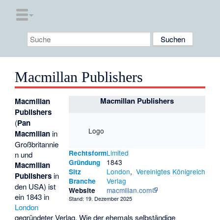
Macmillan Publishers
Macmillan Publishers
Macmillan
Publishers
(
Pan
Logo
Macmillan
in
Großbritannie
Limited
Rechtsform
n und
1843
Gründung
Macmillan
London
,
Vereinigtes Königreich
Sitz
Publishers
in
Verlag
Branche
den USA) ist
macmillan.com
Website
ein 1843 in
Stand: 19. Dezember 2025
London
gegründeter Verlag. Wie der ehemals selbständige