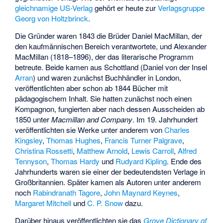
gleichnamige US-Verlag
gehört er heute zur
Verlagsgruppe
Georg von Holtzbrinck
.
Die Gründer waren 1843 die Brüder
Daniel MacMillan
, der
den kaufmännischen Bereich verantwortete, und
Alexander
MacMillan
(1818–1896), der das literarische Programm
betreute. Beide kamen aus Schottland (Daniel von der Insel
Arran
) und waren zunächst Buchhändler in London,
veröffentlichten aber schon ab 1844 Bücher mit
pädagogischem Inhalt. Sie hatten zunächst noch einen
Kompagnon, fungierten aber nach dessen Ausscheiden ab
1850 unter
Macmillan and Company
. Im 19. Jahrhundert
veröffentlichten sie Werke unter anderem von
Charles
Kingsley
,
Thomas Hughes
,
Francis Turner Palgrave
,
Christina Rossetti
,
Matthew Arnold
,
Lewis Carroll
,
Alfred
Tennyson
,
Thomas Hardy
und
Rudyard Kipling
. Ende des
Jahrhunderts waren sie einer der bedeutendsten Verlage in
Großbritannien. Später kamen als Autoren unter anderem
noch
Rabindranath Tagore
,
John Maynard Keynes
,
Margaret Mitchell
und
C. P. Snow
dazu.
Darüber hinaus veröffentlichten sie das
Grove Dictionary of