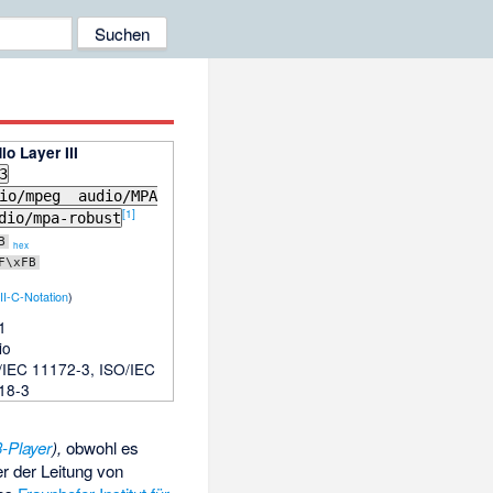
o Layer III
3
dio/mpeg audio/MPA
[
1
]
io/mpa-robust
B
hex
F\xFB
I-C-Notation
)
1
io
/IEC 11172-3, ISO/IEC
18-3
-Player
),
obwohl es
er der Leitung von