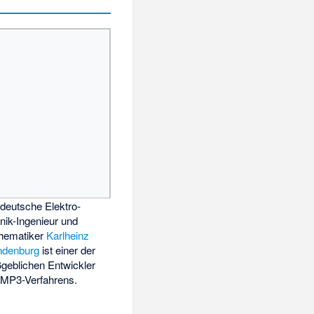
deutsche Elektro­
nik-​Inge­nieur und
he­matiker
Karlheinz
ndenburg
ist einer der
eb­lichen Ent­wickler
MP3-Ver­fahrens.