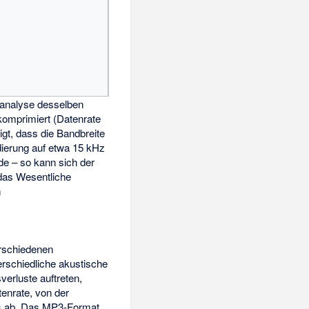
analyse des­selben
mpri­miert (Daten­rate
igt, dass die Band­breite
ie­rung auf etwa 15 kHz
de – so kann sich der
das Wesent­liche
n
erschiedenen
erschiedliche akustische
erluste auftreten,
tenrate, von der
rs ab. Das MP3-Format