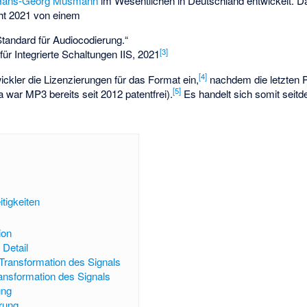
Hans-Georg Musmann
im Wesentlichen in Deutschland entwickelt. 
ht 2021 von einem
Standard für Audiocodierung.“
[
3
]
 für Integrierte Schaltungen IIS, 2021
[
4
]
ickler die Lizenzierungen für das Format ein,
nachdem die letzten 
[
5
]
 war MP3 bereits seit 2012 patentfrei).
Es handelt sich somit seitd
tigkeiten
ion
Detail
ransformation des Signals
nsformation des Signals
ung
rung