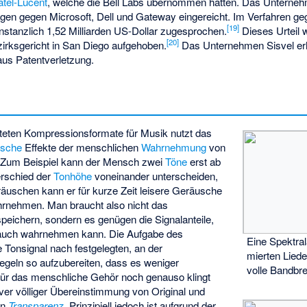
atel-Lucent
, welche die Bell Labs übernommen hatten. Das Unterneh
en gegen Microsoft, Dell und Gateway eingereicht. Im Verfahren g
[
19
]
nstanzlich 1,52 Milliarden US-Dollar zugesprochen.
Dieses Urteil 
[
20
]
rksgericht in San Diego aufgehoben.
Das Unternehmen Sisvel erh
us Patentverletzung.
fteten Kompressionsformate für Musik nutzt das
ische
Effekte der menschlichen
Wahrnehmung
von
 Zum Beispiel kann der Mensch zwei
Töne
erst ab
rschied der
Tonhöhe
voneinander unterscheiden,
räuschen kann er für kurze Zeit leisere Geräusche
ahrnehmen. Man braucht also nicht das
peichern, sondern es genügen die Signalanteile,
auch wahrnehmen kann. Die Aufgabe des
Eine Spektral
le Tonsignal nach festgelegten, an der
mier­ten Lied
egeln so aufzubereiten, dass es weniger
volle Band­br
 für das menschliche Gehör noch genauso klingt
tiver völliger Übereinstimmung von Original und
on
Transparenz
. Prinzipiell jedoch ist aufgrund der