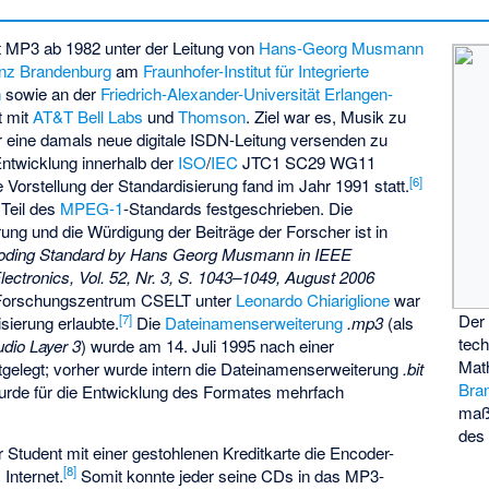
 MP3 ab 1982 unter der Leitung von
Hans-Georg Musmann
inz Brandenburg
am
Fraunhofer-Institut für Integrierte
n
sowie an der
Friedrich-Alexander-Universität Erlangen-
t mit
AT&T
Bell Labs
und
Thomson
. Ziel war es, Musik zu
 eine damals neue digitale ISDN-Leitung versenden zu
ntwicklung innerhalb der
ISO
/
IEC
JTC1 SC29 WG11
[
6
]
 Vorstellung der Standardisierung fand im Jahr 1991 statt.
 Teil des
MPEG-1
-Standards festgeschrieben. Die
ung und die Würdigung der Beiträge der Forscher ist in
Coding Standard by Hans Georg Musmann in IEEE
ctronics, Vol. 52, Nr. 3, S. 1043–1049, August 2006
he Forschungszentrum
CSELT
unter
Leonardo Chiariglione
war
Der 
[
7
]
sierung erlaubte.
Die
Dateinamenserweiterung
.mp3
(als
tech
dio Layer 3
) wurde am 14. Juli 1995 nach einer
Mat
stgelegt; vorher wurde intern die Dateinamenserweiterung
.bit
Bra
rde für die Entwicklung des Formates mehrfach
maßg
des 
r Student mit einer gestohlenen Kreditkarte die Encoder-
[
8
]
 Internet.
Somit konnte jeder seine CDs in das MP3-