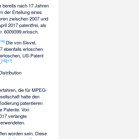
e bereits nach 17 Jahren
m der Erteilung eines
oren zwischen 2007 und
il 2017 patentfrei, als
r. 6009399 erlosch.
[
14
]
Die von Sisvel,
7 ebenfalls erloschen
 erloschen, US-Patent
[
16
]
[
17
]
.
istribution
erfahren, die für MPEG-
ellschaft hatte den
Kodierung patentieren
 Patente. Von
017 verlangte
verwendeten.
fen worden sein. Diese