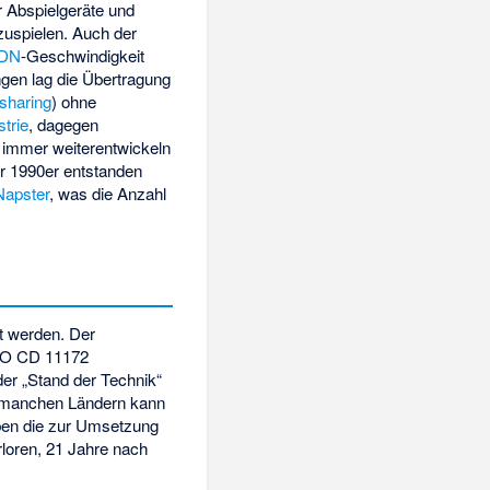
 Abspielgeräte und
zuspielen. Auch der
SDN
-Geschwindigkeit
ngen lag die Übertragung
esharing
) ohne
trie
, dagegen
 immer weiterentwickeln
er 1990er entstanden
Napster
, was die Anzahl
.
zt werden. Der
ISO CD 11172
er „Stand der Technik“
 in manchen Ländern kann
aben die zur Umsetzung
loren, 21 Jahre nach