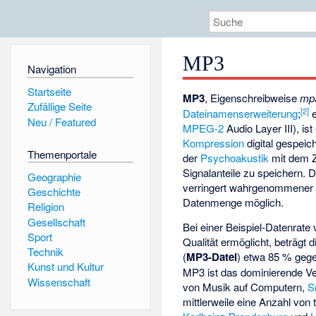
MP3
Navigation
Startseite
MP3
, Eigenschreibweise
mp
Zufällige Seite
[
2
]
Dateinamenserweiterung
;
e
Neu / Featured
MPEG-2
Audio Layer III), is
Kompression
digital gespeic
Themenportale
der
Psychoakustik
mit dem Z
Signalanteile zu speichern. 
Geographie
verringert wahrgenommener A
Geschichte
Datenmenge möglich.
Religion
Gesellschaft
Bei einer Beispiel-Datenrate
Sport
Qualität ermöglicht, beträgt
Technik
(
MP3-Datei
) etwa 85 % geg
Kunst und Kultur
MP3 ist das dominierende Ve
Wissenschaft
von Musik auf Computern,
S
mittlerweile eine Anzahl von