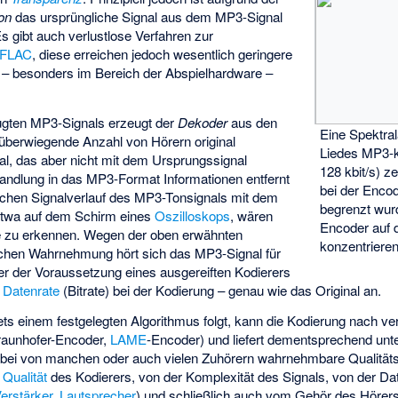
on
das ursprüngliche Signal aus dem MP3-Signal
Es gibt auch verlustlose Verfahren zur
FLAC
, diese erreichen jedoch wesentlich geringere
– besonders im Bereich der Abspielhardware –
ugten MP3-Signals erzeugt der
Dekoder
aus den
Eine Spektral
e überwiegende Anzahl von Hörern original
Liedes MP3-ko
al, das aber nicht mit dem Ursprungssignal
128 kbit/s) ze
wandlung in das MP3-Format Informationen entfernt
bei der Encod
chen Signalverlauf des MP3-Tonsignals mit dem
begrenzt wur
 etwa auf dem Schirm eines
Oszilloskops
, wären
Encoder auf 
de zu erkennen. Wegen der oben erwähnten
konzentriere
chen Wahrnehmung hört sich das MP3-Signal für
er der Voraussetzung eines ausgereiften Kodierers
n
Datenrate
(Bitrate) bei der Kodierung – genau wie das Original an.
ts einem festgelegten Algorithmus folgt, kann die Kodierung nach v
Fraunhofer-Encoder,
LAME
-Encoder) und liefert dementsprechend unt
abei von manchen oder auch vielen Zuhörern wahrnehmbare Qualitätsv
r
Qualität
des Kodierers, von der Komplexität des Signals, von der Da
erstärker
,
Lautsprecher
) und schließlich auch vom Gehör des Höre