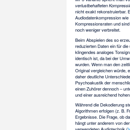
verlustbehafteten Kompressi
nicht exakt rekonstruierbar. 
Audiodatenkompression wie
Kompressionsraten und sind 
noch weniger verbreitet.
Beim Abspielen des so erze
reduzierten Daten ein für di
klingendes analoges Tonsign
identisch ist, da bei der Um
wurden. Wenn man den zeitli
Original vergleichen würde,
daher deutliche Unterschie
Psychoakustik der menschli
einen Zuhörer dennoch – unt
und einer ausreichend hohe
Während die Dekodierung ste
Algorithmen erfolgen (z. B. 
Ergebnisse. Die Frage, ob d
hängt unter anderem von de
verwendeten Audiotechnik (
V