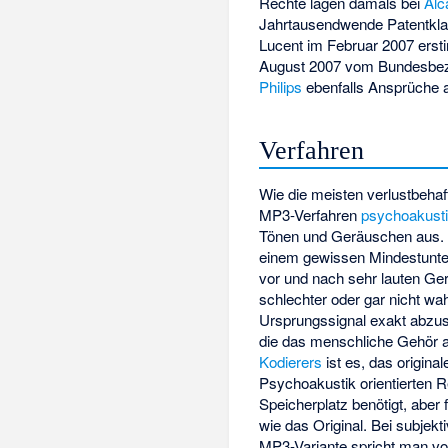
Rechte lagen damals bei
Alc
Jahrtausendwende Patentklag
Lucent im Februar 2007 ersti
August 2007 vom Bundesbezi
Philips
ebenfalls Ansprüche a
Verfahren
Wie die meisten verlustbeha
MP3-Verfahren
psychoakust
Tönen und Geräuschen aus.
einem gewissen Mindestunte
vor und nach sehr lauten Ge
schlechter oder gar nicht w
Ursprungssignal exakt abzus
die das menschliche Gehör 
Kodierers
ist es, das origina
Psychoakustik orientierten R
Speicherplatz benötigt, aber
wie das Original. Bei subjek
MP3-Variante spricht man v