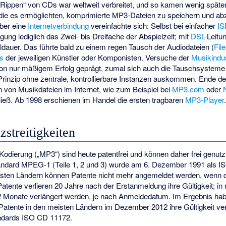
ippen“ von CDs war weltweit verbreitet, und so kamen wenig später
die es ermöglichten, komprimierte MP3-Dateien zu speichern und ab
ber eine
Internetverbindung
vereinfachte sich: Selbst bei einfacher
I
gung lediglich das Zwei- bis Dreifache der Abspielzeit; mit
DSL
-Leitu
eldauer. Das führte bald zu einem regen Tausch der Audiodateien (
Fil
ts
der jeweiligen Künstler oder Komponisten. Versuche der
Musikindus
von nur mäßigem Erfolg geprägt, zumal sich auch die Tauschsysteme
Prinzip ohne zentrale, kontrollierbare Instanzen auskommen. Ende d
von Musikdateien im Internet, wie zum Beispiel bei
MP3.com
oder
 ließ. Ab 1998 erschienen im Handel die ersten tragbaren
MP3-Player
zstreitigkeiten
odierung („MP3“) sind heute patentfrei und können daher frei genut
 Standard MPEG-1 (Teile 1, 2 und 3) wurde am 6. Dezember 1991 als 
sten Ländern können Patente nicht mehr angemeldet werden, wenn d
. Patente verlieren 20 Jahre nach der Erstanmeldung ihre Gültigkeit;
12 Monate verlängert werden, je nach Anmeldedatum. Im Ergebnis h
Patente in den meisten Ländern im Dezember 2012 ihre Gültigkeit ver
andards ISO CD 11172.