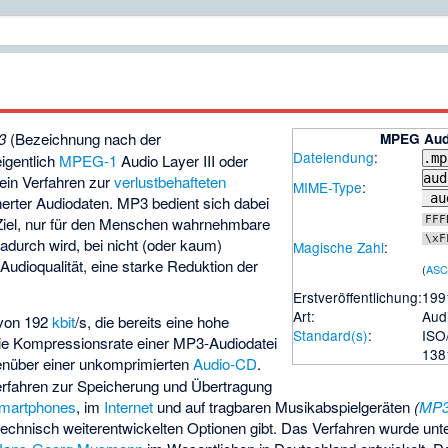
3
(Bezeichnung nach der
MPEG Audi
Dateiendung
:
igentlich
MPEG-1
Audio Layer III oder
.mp
au
t ein Verfahren zur
verlustbehafteten
MIME-Type
:
aud
herter Audiodaten. MP3 bedient sich dabei
iel, nur für den Menschen wahrnehmbare
FFF
\xF
Dadurch wird, bei nicht (oder kaum)
Magische Zahl
:
udioqualität, eine starke Reduktion der
(
ASCI
Erstveröffentlichung:
199
Art:
Aud
 von 192
kbit
/s, die bereits eine hohe
Standard(s)
:
ISO
 die Kompressionsrate einer MP3-Audiodatei
138
enüber einer unkomprimierten
Audio-CD
.
rfahren zur Speicherung und Übertragung
martphones
, im
Internet
und auf tragbaren Musikabspielgeräten
(
MP3
 technisch weiterentwickelten Optionen gibt. Das Verfahren wurde unt