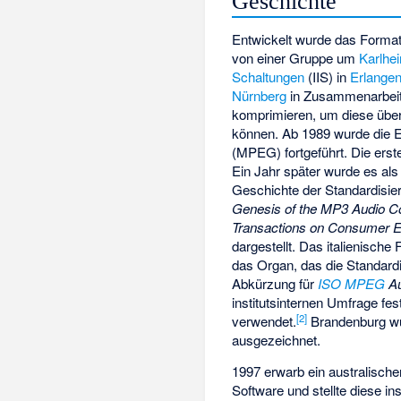
Geschichte
Entwickelt wurde das Format
von einer Gruppe um
Karlhe
Schaltungen
(IIS) in
Erlange
Nürnberg
in Zusammenarbei
komprimieren, um diese über
können. Ab 1989 wurde die E
(MPEG) fortgeführt. Die erste
Ein Jahr später wurde es als
Geschichte der Standardisier
Genesis of the MP3 Audio 
Transactions on Consumer Ele
dargestellt. Das italienisc
das Organ, das die Standardi
Abkürzung für
ISO
MPEG
Au
institutsinternen Umfrage fe
[
2
]
verwendet.
Brandenburg wu
ausgezeichnet.
1997 erwarb ein australische
Software und stellte diese ins