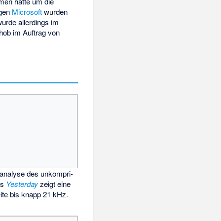
men hatte um die
egen
Microsoft
wurden
wurde allerdings im
ob im Auftrag von
analyse des un­kompri­
es
Yesterday
zeigt eine
eite bis knapp 21 kHz.