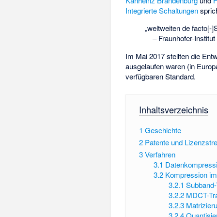
Karlheinz Brandenburg
und
Integrierte Schaltungen
spric
„weltweiten de facto[-]
–
Fraunhofer-Institut
Im Mai 2017 stellten die Entw
ausgelaufen waren (in Europa
verfügbaren Standard.
Inhaltsverzeichnis
1
Geschichte
2
Patente und Lizenzstrei
3
Verfahren
3.1
Datenkompress
3.2
Kompression im 
3.2.1
Subband-T
3.2.2
MDCT-Tra
3.2.3
Matrizier
3.2.4
Quantisie