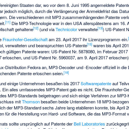
ereinigten Staaten dar, wo vor dem 8. Juni 1995 angemeldete Patent
 war jedoch möglich, durch die Verlängerung der Anmeldefrist das Datu
ögern. Die verschiedenen mit MP3 zusammenhängenden Patente verl
[
11
]
it.
Die MP3-Technologie war in den USA allerspätestens am 16. Apr
[
12
]
[
13
]
llschaft gehaltene
(und via
Technicolor
verwaltete
) US-Patent N
ie
Fraunhofer-Gesellschaft
am 23. April 2017 ihr Lizenzprogramm ein.
[
15
]
l, verwalteten und beanspruchten US-Patente
waren bis April 201
noch gültigen Patente waren: US-Patent Nr. 5878080, im Februar 2017
7 erloschen, und US-Patent Nr. 5960037, am 9. April 2017 erloschen)
x-Distribution Fedora an, MP3-Decoder und -Encoder offiziell in die D
[
18
]
chenden Patente erloschen seien.
t und einige Unternehmen besaßen bis 2017
Softwarepatente
auf Teilv
. Ein alles umfassendes MP3-Patent gab es nicht. Die Fraunhofer-Ges
g des MP3-Standards beigetragen und sich einige Verfahren zur MP3-
schluss mit
Thomson
besaßen beide Unternehmen 18 MP3-bezogene
h der MP3-Standard sechs Jahre lang etablieren konnte, bis April 2
 für die Herstellung von Hard- und Software, die das MP3-Format 
ats sollte ursprünglich auf Patente der
Bell Laboratories
zurückgegrif