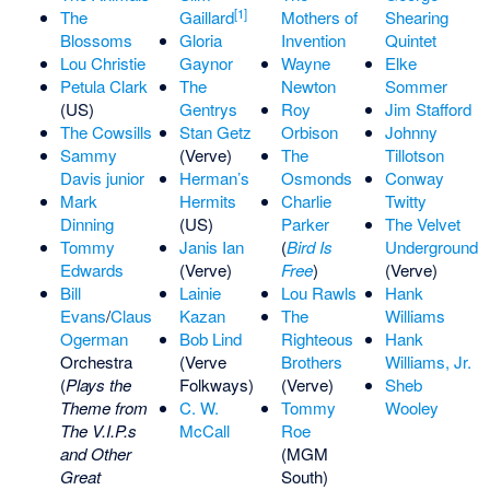
[1]
The
Gaillard
Mothers of
Shearing
Blossoms
Gloria
Invention
Quintet
Lou Christie
Gaynor
Wayne
Elke
Petula Clark
The
Newton
Sommer
(US)
Gentrys
Roy
Jim Stafford
The Cowsills
Stan Getz
Orbison
Johnny
Sammy
(Verve)
The
Tillotson
Davis junior
Herman’s
Osmonds
Conway
Mark
Hermits
Charlie
Twitty
Dinning
(US)
Parker
The Velvet
Tommy
Janis Ian
(
Bird Is
Underground
Edwards
(Verve)
Free
)
(Verve)
Bill
Lainie
Lou Rawls
Hank
Evans
/
Claus
Kazan
The
Williams
Ogerman
Bob Lind
Righteous
Hank
Orchestra
(Verve
Brothers
Williams, Jr.
(
Plays the
Folkways)
(Verve)
Sheb
Theme from
C. W.
Tommy
Wooley
The V.I.P.s
McCall
Roe
and Other
(MGM
Great
South)