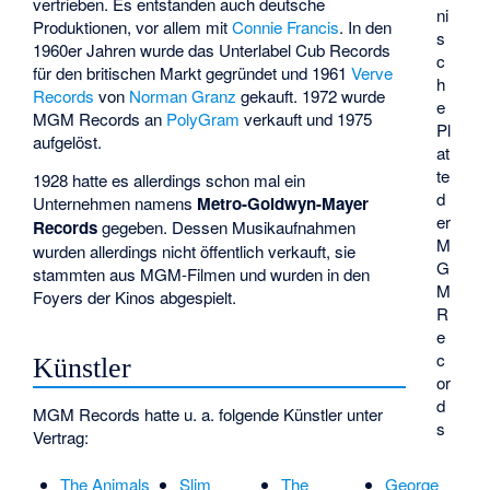
vertrieben. Es entstanden auch deutsche
ni
Produktionen, vor allem mit
Connie Francis
. In den
s
1960er Jahren wurde das Unterlabel
Cub Records
c
für den britischen Markt gegründet und 1961
Verve
h
Records
von
Norman Granz
gekauft. 1972 wurde
e
MGM Records an
PolyGram
verkauft und 1975
Pl
aufgelöst.
at
te
1928 hatte es allerdings schon mal ein
d
Unternehmen namens
Metro-Goldwyn-Mayer
er
Records
gegeben. Dessen Musikaufnahmen
M
wurden allerdings nicht öffentlich verkauft, sie
G
stammten aus MGM-Filmen und wurden in den
M
Foyers der Kinos abgespielt.
R
e
c
Künstler
or
d
MGM Records hatte u. a. folgende Künstler unter
s
Vertrag:
The Animals
Slim
The
George