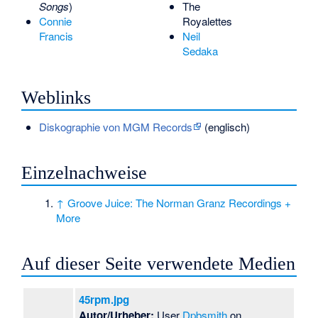
Songs
)
The
Connie
Royalettes
Francis
Neil
Sedaka
Weblinks
Diskographie von MGM Records
(englisch)
Einzelnachweise
↑
Groove Juice: The Norman Granz Recordings +
More
Auf dieser Seite verwendete Medien
45rpm.jpg
Autor/Urheber:
User
Dpbsmith
on