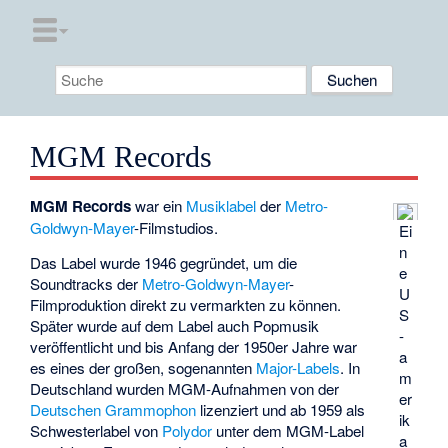
MGM Records
MGM Records
war ein
Musiklabel
der
Metro-
Goldwyn-Mayer
-Filmstudios.
Ei
n
Das Label wurde 1946 gegründet, um die
e
Soundtracks der
Metro-Goldwyn-Mayer
-
U
Filmproduktion direkt zu vermarkten zu können.
S
Später wurde auf dem Label auch Popmusik
-
veröffentlicht und bis Anfang der 1950er Jahre war
a
es eines der großen, sogenannten
Major-Labels
. In
m
Deutschland wurden MGM-Aufnahmen von der
er
Deutschen Grammophon
lizenziert und ab 1959 als
ik
Schwesterlabel von
Polydor
unter dem MGM-Label
a