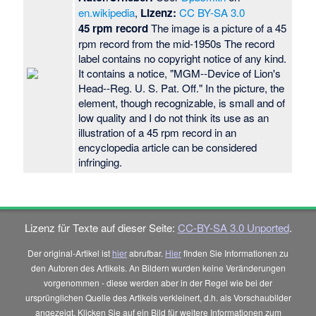
en.wikipedia
,
Lizenz:
CC BY-SA 3.0
45 rpm record
The image is a picture of a 45
rpm record from the mid-1950s The record
label contains no copyright notice of any kind.
It contains a notice, "MGM--Device of Lion's
Head--Reg. U. S. Pat. Off." In the picture, the
element, though recognizable, is small and of
low quality and I do not think its use as an
illustration of a 45 rpm record in an
encyclopedia article can be considered
infringing.
Lizenz für Texte auf dieser Seite:
CC-BY-SA 3.0 Unported
.
Der original-Artikel ist
hier
abrufbar.
Hier
finden Sie Informationen zu
den Autoren des Artikels. An Bildern wurden keine Veränderungen
vorgenommen - diese werden aber in der Regel wie bei der
ursprünglichen Quelle des Artikels verkleinert, d.h. als Vorschaubilder
angezeigt. Klicken Sie auf ein Bild für weitere Informationen zum