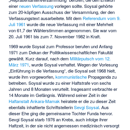
einer
neuen Verfassung
vorlegen sollte. Soysal gehörte
zum 20-köpfigen Ausschuss der Versammlung, der den
Verfassungstext ausarbeitete. Mit dem
Referendum vom 9.
Juli 1961
wurde die neue Verfassung mit einer Mehrheit
von 61,7 der Wählerstimmen angenommen. Sie war vom
20. Juli 1961 bis zum 7. November 1982 in Kraft.
1969 wurde Soysal zum Professor berufen und Anfang
1971 zum Dekan der Politikwissenschaftlichen Fakultät
gewählt. Kurz darauf, nach dem
Militärputsch vom 12.
März 1971
, wurde Soysal verhaftet. Wegen der Vorlesung
„Einführung in die Verfassung“, die Soysal seit 1968 hielt,
wurde ihm vorgeworfen,
kommunistische
Propaganda zu
betreiben. Soysal wurde zu einer Haftstrafe von sechs
Jahren und 8 Monaten verurteilt. Insgesamt verbrachte er
14 Monate im Gefängnis. Während seiner Zeit in der
Haftanstalt Ankara-Mamak
heiratete er die zu dieser Zeit
ebenfalls inhaftierte Schriftstellerin
Sevgi Soysal
. Aus
dieser Ehe ging die gemeinsame Tochter Funda hervor.
Sevgi Soysal starb 1976 an Krebs, auch infolge ihrer
Haftzeit, in der sie nicht angemessen medizinisch versorgt