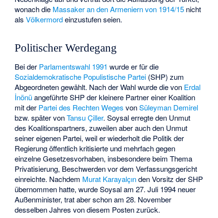
wonach die
Massaker an den Armeniern von 1914/15
nicht
als
Völkermord
einzustufen seien.
Politischer Werdegang
Bei der
Parlamentswahl 1991
wurde er für die
Sozialdemokratische Populistische Partei
(SHP) zum
Abgeordneten gewählt. Nach der Wahl wurde die von
Erdal
İnönü
angeführte SHP der kleinere Partner einer Koalition
mit der
Partei des Rechten Weges
von
Süleyman Demirel
bzw. später von
Tansu Çiller
. Soysal erregte den Unmut
des Koalitionspartners, zuweilen aber auch den Unmut
seiner eigenen Partei, weil er wiederholt die Politik der
Regierung öffentlich kritisierte und mehrfach gegen
einzelne Gesetzesvorhaben, insbesondere beim Thema
Privatisierung, Beschwerden vor dem Verfassungsgericht
einreichte. Nachdem
Murat Karayalçın
den Vorsitz der SHP
übernommen hatte, wurde Soysal am 27. Juli 1994 neuer
Außenminister, trat aber schon am 28. November
desselben Jahres von diesem Posten zurück.