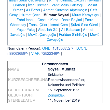
Erkmen
|
İlter Türkmen
|
Vahit Melih Halefoğlu
|
Mesut
Yılmaz
|
Ali Bozer
|
Ahmet Kurtcebe Alptemoçin
|
Safa
Giray
|
Hikmet Çetin
|
|
Murat Karayalçın
|
Mümtaz Soysal
Erdal İnönü
|
Coşkun Kırca
|
Deniz Baykal
|
Emre
Gönensay
|
Tansu Çiller
|
İsmail Cem
|
Şükrü Sina Gürel
|
Yaşar Yakış
|
Abdullah Gül
|
Ali Babacan
|
Ahmet
Davutoğlu
|
Mevlüt Çavuşoğlu
|
Feridun Sinirlioğlu
|
Mevlüt
Çavuşoğlu
Normdaten (Person):
GND
:
131356852
|
LCCN
:
n88063659
|
VIAF
:
72522346
|
Personendaten
Soysal, Mümtaz
NAME
türkischer
KURZBESCHREIBUNG
Rechtswissenschaftler,
Kolumnist und Politiker
GEBURTSDATUM
15. September 1929
GEBURTSORT
Zonguldak
STERBEDATUM
11. November 2019