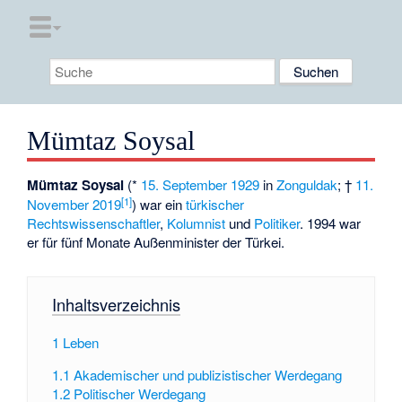
Mümtaz Soysal
Mümtaz Soysal
(*
15. September
1929
in
Zonguldak
; †
11.
[1]
November
2019
) war ein
türkischer
Rechtswissenschaftler
,
Kolumnist
und
Politiker
. 1994 war
er für fünf Monate
Außenminister der Türkei
.
Inhaltsverzeichnis
1
Leben
1.1
Akademischer und publizistischer Werdegang
1.2
Politischer Werdegang