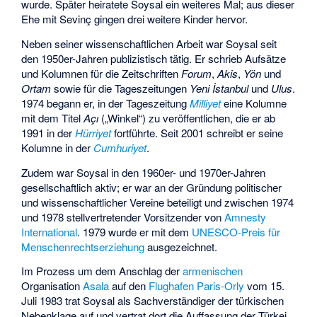
wurde. Später heiratete Soysal ein weiteres Mal; aus dieser
Ehe mit Sevinç gingen drei weitere Kinder hervor.
Neben seiner wissenschaftlichen Arbeit war Soysal seit
den 1950er-Jahren publizistisch tätig. Er schrieb Aufsätze
und Kolumnen für die Zeitschriften
Forum
,
Akis
,
Yön
und
Ortam
sowie für die Tageszeitungen
Yeni İstanbul
und
Ulus
.
1974 begann er, in der Tageszeitung
Milliyet
eine Kolumne
mit dem Titel
Açı
(„Winkel“) zu veröffentlichen, die er ab
1991 in der
Hürriyet
fortführte. Seit 2001 schreibt er seine
Kolumne in der
Cumhuriyet
.
Zudem war Soysal in den 1960er- und 1970er-Jahren
gesellschaftlich aktiv; er war an der Gründung politischer
und wissenschaftlicher Vereine beteiligt und zwischen 1974
und 1978 stellvertretender Vorsitzender von
Amnesty
International
. 1979 wurde er mit dem
UNESCO-Preis für
Menschenrechtserziehung
ausgezeichnet.
Im Prozess um dem Anschlag der
armenischen
Organisation
Asala
auf den
Flughafen Paris-Orly
vom 15.
Juli 1983 trat Soysal als Sachverständiger der türkischen
Nebenklage auf und vertrat dort die Auffassung der Türkei,