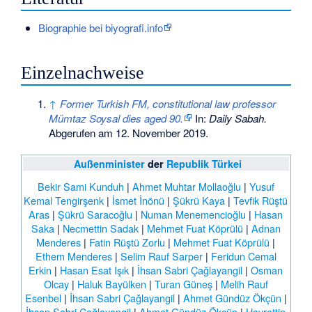
Biographie bei biyografi.info
Einzelnachweise
↑
Former Turkish FM, constitutional law professor
Mümtaz Soysal dies aged 90.
In:
Daily Sabah.
Abgerufen am 12. November 2019
.
Außenminister
der
Republik Türkei
Bekir Sami Kunduh
|
Ahmet Muhtar Mollaoğlu
|
Yusuf
Kemal Tengirşenk
|
İsmet İnönü
|
Şükrü Kaya
|
Tevfik Rüştü
Aras
|
Şükrü Saracoğlu
|
Numan Menemencioğlu
|
Hasan
Saka
|
Necmettin Sadak
|
Mehmet Fuat Köprülü
|
Adnan
Menderes
|
Fatin Rüştü Zorlu
|
Mehmet Fuat Köprülü
|
Ethem Menderes
|
Selim Rauf Sarper
|
Feridun Cemal
Erkin
|
Hasan Esat Işık
|
İhsan Sabri Çağlayangil
|
Osman
Olcay
|
Haluk Bayülken
|
Turan Güneş
|
Melih Rauf
Esenbel
|
İhsan Sabri Çağlayangil
|
Ahmet Gündüz Ökçün
|
İhsan Sabri Çağlayangil
|
Ahmet Gündüz Ökçün
|
Hayrettin