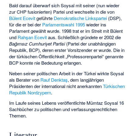
Bald darauf überwarf sich Soysal mit seiner (nun wieder
zur CHP fusionierten) Partei und wechselte in die von
Bülent Ecevit
geführte
Demokratische Linkspartei
(DSP),
für die er bei der
Parlamentswahl 1995
wieder ins
Parlament gewählt wurde. 1998 trat er im Streit mit Bülent
und
Rahşan Ecevit
aus. Schließlich gründete er 2002 die
Bağımsız Cumhuriyet Partisi
(Partei der unabhängigen
Republik, BCP), deren erster Vorsitzender er wurde. Die in
der türkischen Öffentlichkeit „Professorenpartei“ genannte
BCP konnte nie Bedeutung erlangen.
Neben seiner politischen Arbeit in der Türkei wirkte Soysal
als Berater von
Rauf Denktaş
, dem langjährigen
Präsidenten der international nicht anerkannten
Türkischen
Republik Nordzypern
.
Im Laufe seines Lebens veröffentlichte Mümtaz Soysal 16
Sachbücher zu politischen und verfassungsrechtlichen
Themen.
Literatur