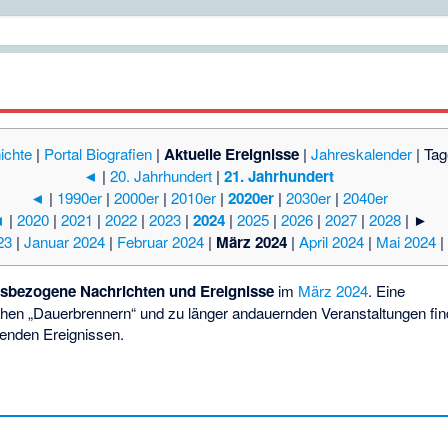
ichte
|
Portal Biografien
|
Aktuelle Ereignisse
|
Jahreskalender
|
Tag
◄
|
20. Jahrhundert
|
21. Jahrhundert
◄
|
1990er
|
2000er
|
2010er
|
2020er
|
2030er
|
2040er
◄
|
2020
|
2021
|
2022
|
2023
|
2024
|
2025
|
2026
|
2027
|
2028
|
►
23
|
Januar 2024
|
Februar 2024
|
März 2024
|
April 2024
|
Mai 2024
|
esbezogene Nachrichten und Ereignisse
im
März
2024
. Eine
schen „Dauerbrennern“ und zu länger andauernden Veranstaltungen fin
fenden Ereignissen
.