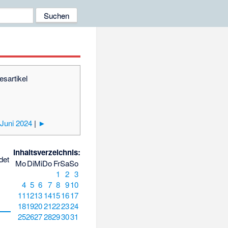
esartikel
Juni 2024
|
►
Inhaltsverzeichnis:
det
Mo
Di
Mi
Do
Fr
Sa
So
1
2
3
4
5
6
7
8
9
10
11
12
13
14
15
16
17
18
19
20
21
22
23
24
25
26
27
28
29
30
31