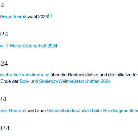
24
[1]
d
Expertenrat
swahl 2024
024
el-1-Weltmeisterschaft 2024
024
sische Volksabstimmung
über die
Renteninitiative
und die
Initiative 
 Ende der
Bob- und Skeleton-Weltmeisterschaften 2024
024
Jens Rommel
wird zum
Generalbundesanwalt beim Bundesgerichtsh
2024