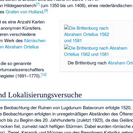
[7]
an Hildegaersberch
(um 1350 bis um 1408), eines niederländischen
[9]
des
Grafen von Holland
.
t es eine Anzahl Karten
 anonymen Künstlers.
ieren verschiedene
dem Werk des
flämischen
en
Abraham Ortelius
Die Brittenburg nach
Abraham Orte
 die so genannte
tertumswissenschaftlers
[12]
egieter
(1691–1770).
d Lokalisierungsversuche
erte Beobachtung der Ruinen von Lugdunum Batavorum erfolgte 1520,
ere Beobachtungen erfolgten in unregelmäßigen Abständen des Öfteren
noch bis zu Beginn des 20. Jahrhunderts (zuletzt 1923), da das Gelä
rocken fiel, zumeist nach heftigen Stürmen. Dabei wurden römische A
or), Ziegel, Keramik und Münzen von den Bewohnern Katwijks gebor