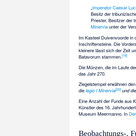
„
Imperator Caesar Luc
Besitz der
tribunizisc
Priester, Besitzer der
Minervia
unter der Ver
Im
Kasteel Duivenvoorde
in 
Inschriftensteine. Die Vorder
kleinere lässt sich der Zeit
[19]
Batavorum stammen.
Die Münzen, die im Laufe de
das Jahr 270.
Ziegelstempel erwähnen de
[20]
die
legio I Minervia
und di
Eine Anzahl der Funde aus Ka
Künstler des 16. Jahrhunder
Museum Meermanno
. In
De
Beobachtungs-, Fu