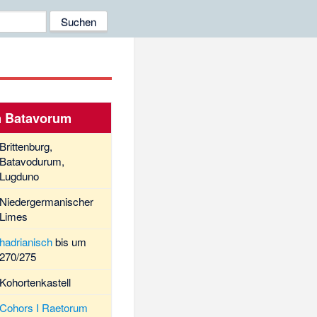
 Batavorum
Brittenburg,
Batavodurum,
Lugduno
Niedergermanischer
Limes
hadrianisch
bis um
270/275
Kohortenkastell
Cohors I Raetorum