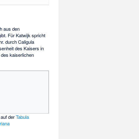
ch aus den
bt. Für Katwijk spricht
r. durch Caligula
senheit des Kaisers in
des kaiserlichen
auf der
Tabula
riana