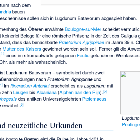
htturm nach dem
andria
bauen
eschehnisse sollen sich in Lugdunum Batavorum abgespielt haben.
mmenhang des Öfteren erwähnte
Boulogne-sur-Mer
scheidet vermutli
keinerlei Belege für eine römische Präsenz in der Zeit des Caligula gi
tand, dass das benachbarte
Praetorium Agrippinae
im Jahre 39 n. Ch
er
Mutter des Kaisers
gewidmet worden sein soll. Ferner gilt die Anwe
[3]
t
eines im stromaufwärts gelegenen
Fectio
gefundenen Weinfasses 
Chr. als mehr als wahrscheinlich.
ist Lugdunum Batavorum – symbolisiert durch zwei
raßenanbindungen nach
Praetorium Agrippinae
und
[4]
Im
Itinerarium Antonini
erscheint es als
Lugdunum
mit
[5]
n zehn
Leugen
bis
Albaniana
(
Alphen aan den Rijn
).
phegesis
des antiken Universalgelehrten
Ptolemaeus
[6]
m
erwähnt.
Lugduno
und neuzeitliche Urkunden
Peutinge
als
borch te Bretten
wird die Ruine im Jahre 1401 in