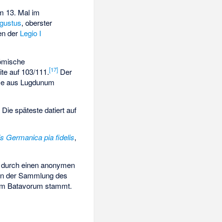
um 13. Mal im
ugustus
, oberster
ten der
Legio I
römische
[17]
ite auf 103/111.
Der
ise aus Lugdunum
ie späteste datiert auf
is Germanica pia fidelis
,
g durch einen anonymen
 in der Sammlung des
num Batavorum stammt.