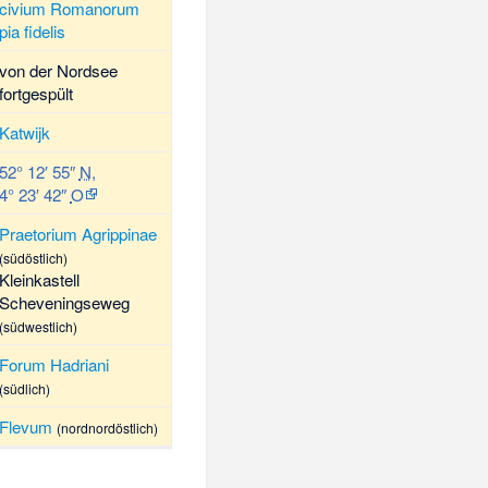
civium Romanorum
pia fidelis
von der Nordsee
fortgespült
Katwijk
52° 12′ 55″
N
,
4° 23′ 42″
O
Praetorium Agrippinae
(südöstlich)
Kleinkastell
Scheveningseweg
(südwestlich)
Forum Hadriani
(südlich)
Flevum
(nordnordöstlich)