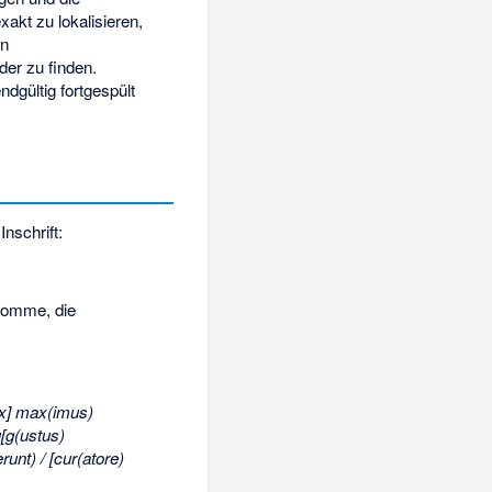
akt zu lokalisieren,
en
der zu finden.
dgültig fortgespült
nschrift:
romme, die
fex] max(imus)
u[g(ustus)
erunt) / [cur(atore)