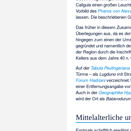
Caligula einen großen Leuc
Vorbild des
Pharos von Alex
lassen. Die beschriebenen G
Das früher in diesem Zusa
Überlegungen aus, da es dort 
hingegen zum einen der Ums
gegründet und namentlich d
der Region durch die Inschrif
Kellers aus dem Jahre 40 n. 
Auf der
Tabula Peutingeriana
Türme – als
Lugduno
mit St
Forum Hadriani
verzeichnet.
einer Entfernungsangabe vo
Auch in der
Geographike Hy
wird der Ort als
Batavoduru
Mittelalterliche 
Erstmals schriftlich erwähnt 