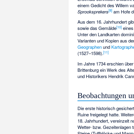
einem Gedicht des
Willem v
[8]
Sprooksprekers
am Hofe 
Aus dem 16. Jahrhundert gib
[10]
sowie das Gemälde
eines
Unter den Landkarten domin
Varianten und Kopien aus 
Geographen
und
Kartograph
[11]
(1527–1598).
Im Jahre 1734 erschien über
Brittenburg ein Werk des Al
und Historikers
Hendrik Cann
Beobachtungen un
Die erste historisch gesich
Ruine freigelegt hatte. Weit
18. Jahrhundert, vereinzelt 
Wetter- bzw. Gezeitenlagen t
Steine (Tuffblöcke und Marm