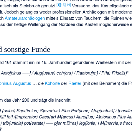
[1]
[13]
[14]
tisch als Steinbruch genutzt.
Versuche, das Kastellgelände ex
 Zeit. Jedoch gelang es weder professionellen Archäologen mit modern
och
Amateurarchäologen
mittels Einsatz von Tauchern, die Ruinen wie
ss der heftige Wellengang der Nordsee das Kastell möglicherweise en
d sonstige Funde
d 161 stammt ein im 16. Jahrhundert gefundener Weihestein mit der I
 Anto[ninus –––] / Aug(ustus) coh(ors) / Raetoru[m] / P(ia) F(idelis)
“
oninus Augustus
… die
Kohorte
der
Raeter
(mit den Beinamen) die F
m das Jahr 206 und trägt die Inschrift:
L(ucius) Sept(imius) S]ever(us) Pius Pert(inax) A[ug(ustus)] / [ponti
) XIII [et] /[Imp(erator) Caes(ar) M(arcus) Aurel(ius) A]ntoninus Pius A
) trib(unicia) pot(estate) ––– p]er milit(es) leg(ionis) I M(inervia)e f(ec
]
“