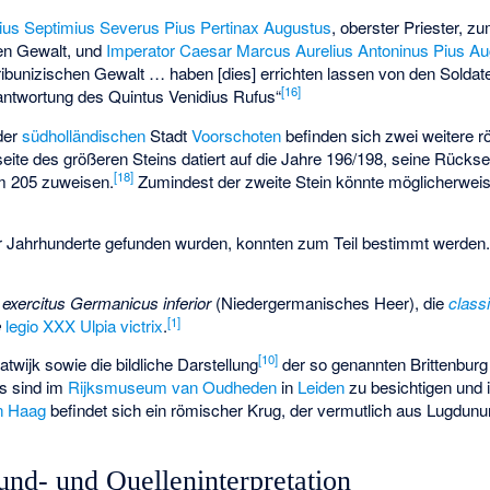
ius Septimius Severus Pius Pertinax Augustus
, oberster Priester, z
hen Gewalt
, und
Imperator Caesar Marcus Aurelius Antoninus Pius A
 tribunizischen Gewalt … haben [dies] errichten lassen von den Solda
[16]
antwortung des Quintus Venidius Rufus“
der
südholländischen
Stadt
Voorschoten
befinden sich zwei weitere 
seite des größeren Steins datiert auf die Jahre 196/198, seine Rückse
[18]
 um 205 zuweisen.
Zumindest der zweite Stein könnte möglicherwe
r Jahrhunderte gefunden wurden, konnten zum Teil bestimmt werden. D
n
exercitus Germanicus inferior
(Niedergermanisches Heer), die
class
[1]
e
legio XXX Ulpia victrix
.
[10]
twijk sowie die bildliche Darstellung
der so genannten Brittenbur
ts sind im
Rijksmuseum van Oudheden
in
Leiden
zu besichtigen und
n Haag
befindet sich ein römischer Krug, der vermutlich aus Lugdu
nd- und Quelleninterpretation