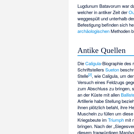
Lugdunum Batavorum war das
welcher in antiker Zeit der
Ou
weggespült und unterhalb d
Befestigung befinden sich h
archäologischen
Methoden bis
Antike Quellen
Die
Caligula
-Biographie des
Schriftstellers
Sueton
beschre
[2]
Stelle
, wie Caligula, um de
Versuch eines Feldzugs ge
zum Abschluss zu bringen, s
an der Küste mit allen
Ballist
Artillerie habe Stellung bezi
ihnen plötzlich befahl, ihre H
Muscheln zu füllen um diese
Kriegsbeute im
Triumph
mit 
bringen. Nach der „Siegesve
diesem fragwürdigen Manöv