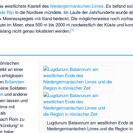
 westlichste Kastell des
Niedergermanischen Limes
. Es befand sic
de Rijn
in die Nordsee mündete. Im Laufe der Jahrhunderte wurde de
es Meeresspiegels mit Sand bedeckt. Die möglicherweise noch vorh
eute im Meer, etwa 500 m bis 2000 m nordwestlich der Küste und ko
[1]
lang nicht genau lokalisiert werden.
 römischen
ibt an einer
n erfolglosen
gen
Britannien
eine Soldaten
en
und anderer
ehen lassen und
elme mit
 als
nach Rom zu
Lugdunum Batavorum am westlichen Ende d
rkündung“ in
Niedergermanischen Limes und die Region in 
er habe