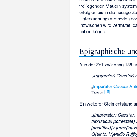
freiliegenden Mauern systema
erfolgten bis in die heutige
Untersuchungsmethoden n
Inzwischen wird vermutet, da
haben könnte.
Epigraphische un
Aus der Zeit zwischen 138 un
„
Imp(erator) Caes(ar) /
„
Imperator Caesar Ant
[15]
Treue“
Ein weiterer Stein entstand u
„
[Imp(erator) Caes(ar) 
trib(unicia) pot(estate
[pont(ifex)] / [max(imus
Q(uinto) V]enidio Ru[fo