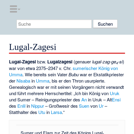
Lugal-Zagesi
Lugal-Zagesi
bzw.
Lugalzagesi
(genauer
lugal-zag-ge
-si
)
4
war von etwa 2375–2347 v. Chr.
sumerischer
König von
Umma
. Wie bereits sein Vater
Bubu
war er Ekstatikpriester
der
Nisaba
in
Umma
, bis er den Thron usurpierte.
Genealogisch war er mit seinen Vorgängern nicht verwandt
und führt mehrere Herrschertitel: „Ich bin König von
Uruk
und Sumer – Reinigungspriester des
An
in Uruk – Alt
Ensi
des
Enlil
in
Nippur
– Großwesir des
Suen
von
Ur
–
Statthalter des
Utu
in
Larsa
.“
Sumer und Elam zur Zeit des Königs Lugal-