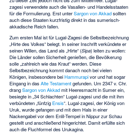
zu dieser Zeit jedoch nicht bis zum Mittelmeer. Lugal-
zagesi verwendete auch die Vasallen- und Handelsstaaten
für die Formulierung. Erst unter
Sargon von Akkad
sollten
auch diese Staaten kurzfristig direkt in das sumerisch-
akkadische Reich fallen.
Zum ersten Mal ist für Lugal-Zagesi die Selbstbezeichnung
„Hirte des Volkes“ belegt. In seiner Inschrift verkündete er
seinen Willen, das Land als „Hirte“ (
Sipa
) leiten zu wollen:
Die Länder sollen Sicherheit genießen, die Bevölkerung
solle „zahlreich wie das Kraut“ werden. Diese
Selbstbezeichnung kommt danach noch bei vielen
Königen, insbesondere bei
Hammurapi
vor und hat sogar
Eingang in das
Alte Testament
gefunden. Um 2347 v. Chr.
drang
Sargon von Akkad
mit Heeresmacht in Sumer ein,
besiegte in „34 Schlachten“ Lugal-zagesi und die mit ihm
verbündeten „fünfzig
Ensis
“. Lugal-zagesi, der König von
Uruk, wurde gefangen und mit dem Hals in einer
Nackengabel vor dem Enlil-Tempel in Nippur zur Schau
gestellt und anschließend hingerichtet. Damit erfüllte sich
auch die Fluchformel des Urukagina.