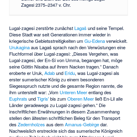
Zagesi
2375
–
2347 v. Chr.
Lugal-zagesi zerstörte zunächst
Lagaš
und seine Tempel.
Diese Stadt war seit Generationen immer wieder in
kriegerische Gebietsstreitigkeiten um
Gu-Edena
verwickelt.
Urukagina
aus Lagaš sprach nach den Verwüstungen eine
Fluchformel über Lugal-zagesi: „Dieses Vergehen, was
Lugal-zagesi, der En-Si von Umma, begangen hat, möge
seine Göttin Nisaba auf ihrem Nacken tragen.“ Danach
eroberte er Uruk,
Adab
und
Eridu
, was Lugal-zagesi als
erster sumerischer König zu einem besonderen
Siegesspruch nutzte und die gesamte Region nannte, die
ihm unterstellt war: „Vom
Unteren Meer
entlang des
Euphrats
und
Tigris'
bis zum
Oberen Meer
ließ En-Lil alle
Länder geradewegs zu Lugal-zagesi gehen.“ Die
inschriftlichen Erwähnungen in diesem Zusammenhang
stellen den ältesten schriftlichen Beleg für den Transport
des
Zedernholzes
aus dem
Amanus-Gebirge
dar.
Nachweislich erstreckte sich das sumerische Königreich