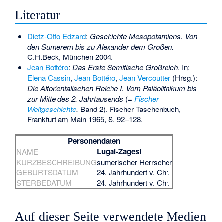
Literatur
Dietz-Otto Edzard
:
Geschichte Mesopotamiens. Von
den Sumerern bis zu Alexander dem Großen.
C.H.Beck, München 2004.
Jean Bottéro
:
Das Erste Semitische Großreich
. In:
Elena Cassin
,
Jean Bottéro
,
Jean Vercoutter
(Hrsg.):
Die Altorientalischen Reiche I. Vom Paläolithikum bis
zur Mitte des 2. Jahrtausends
(=
Fischer
Weltgeschichte
.
Band 2). Fischer Taschenbuch,
Frankfurt am Main 1965, S. 92–128.
Personendaten
Lugal-Zagesi
NAME
KURZBESCHREIBUNG
sumerischer Herrscher
GEBURTSDATUM
24. Jahrhundert v. Chr.
STERBEDATUM
24. Jahrhundert v. Chr.
Auf dieser Seite verwendete Medien