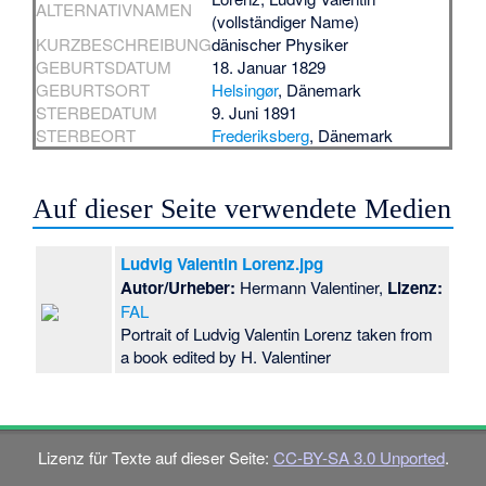
ALTERNATIVNAMEN
(vollständiger Name)
KURZBESCHREIBUNG
dänischer Physiker
GEBURTSDATUM
18. Januar 1829
GEBURTSORT
Helsingør
, Dänemark
STERBEDATUM
9. Juni 1891
STERBEORT
Frederiksberg
, Dänemark
Auf dieser Seite verwendete Medien
Ludvig Valentin Lorenz.jpg
Autor/Urheber:
Hermann Valentiner,
Lizenz:
FAL
Portrait of Ludvig Valentin Lorenz taken from
a book edited by H. Valentiner
Lizenz für Texte auf dieser Seite:
CC-BY-SA 3.0 Unported
.