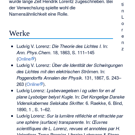
wurde lange Zeit Hendrik Lorentz zugeschrieben. Bei
ti
der Verwechslung spielte wohl die
n
Namensähnlichkeit eine Rolle.
L
o
r
Werke
e
n
Ludvig V. Lorenz:
Die Theorie des Lichtes I.
In:
z
Ann. Phys.Chem.
18, 1863, S. 111–145
(
Online
)
Ludvig V. Lorenz:
Über die Identität der Schwingungen
des Lichtes mit den elektrischen Strömen.
In:
Poggendorffs Annalen der Physik.
131, 1867, S. 243–
263 (
Online
).
Ludvig Lorenz:
Lysbevaegelsen i og uden for en af
plane Lysbolger belyst Kugle.
In:
Det Kongelige Danske
Videnskabernes Selskabs Skrifter.
6. Raekke, 6. Bind,
1890, 1 , S. 1–62.
Ludvig Lorenz:
Sur la lumière réfléchie et réfractée par
une sphère (surface) transparente.
In:
Œuvres
scientifiques de L. Lorenz, revues et annotées par H.
Valentiner.
Tome Premier, Libraire Lehmann & Stage,