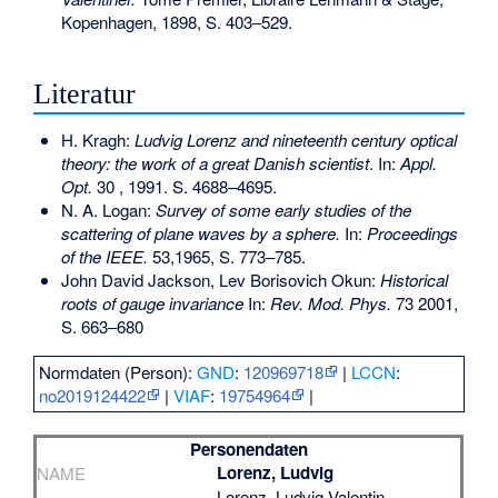
Kopenhagen, 1898, S. 403–529.
Literatur
H. Kragh:
Ludvig Lorenz and nineteenth century optical
theory: the work of a great Danish scientist
. In:
Appl.
Opt.
30 , 1991. S. 4688–4695.
N. A. Logan:
Survey of some early studies of the
scattering of plane waves by a sphere.
In:
Proceedings
of the IEEE.
53,1965, S. 773–785.
John David Jackson, Lev Borisovich Okun:
Historical
roots of gauge invariance
In:
Rev. Mod. Phys.
73 2001,
S. 663–680
Normdaten (Person):
GND
:
120969718
|
LCCN
:
no2019124422
|
VIAF
:
19754964
|
Personendaten
Lorenz, Ludvig
NAME
Lorenz, Ludvig Valentin