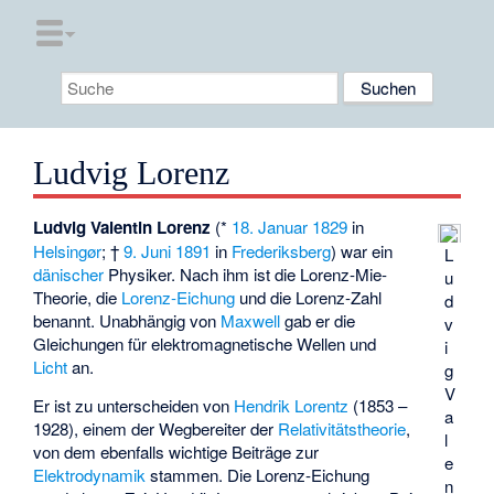
Ludvig Lorenz
Ludvig Valentin Lorenz
(*
18. Januar
1829
in
Helsingør
; †
9. Juni
1891
in
Frederiksberg
) war ein
L
dänischer
Physiker. Nach ihm ist die
Lorenz-Mie-
u
Theorie
, die
Lorenz-Eichung
und die
Lorenz-Zahl
d
benannt. Unabhängig von
Maxwell
gab er die
v
Gleichungen für
elektromagnetische Wellen
und
i
Licht
an.
g
V
Er ist zu unterscheiden von
Hendrik Lorentz
(1853 –
a
1928), einem der Wegbereiter der
Relativitätstheorie
,
l
von dem ebenfalls wichtige Beiträge zur
e
Elektrodynamik
stammen. Die Lorenz-Eichung
n