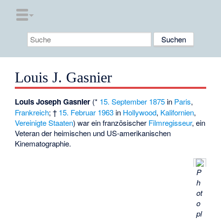
Louis J. Gasnier
Louis Joseph Gasnier
(*
15. September
1875
in
Paris
,
Frankreich
; †
15. Februar
1963
in
Hollywood
,
Kalifornien
,
Vereinigte Staaten
) war ein französischer
Filmregisseur
, ein
Veteran der heimischen und US-amerikanischen
Kinematographie.
P
h
ot
o
pl