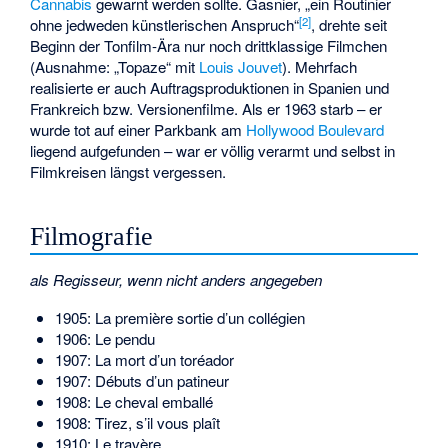
Cannabis
gewarnt werden sollte. Gasnier, „ein Routinier
[2]
ohne jedweden künstlerischen Anspruch“
, drehte seit
Beginn der Tonfilm-Ära nur noch drittklassige Filmchen
(Ausnahme: „Topaze“ mit
Louis Jouvet
). Mehrfach
realisierte er auch Auftragsproduktionen in Spanien und
Frankreich bzw. Versionenfilme. Als er 1963 starb – er
wurde tot auf einer Parkbank am
Hollywood Boulevard
liegend aufgefunden – war er völlig verarmt und selbst in
Filmkreisen längst vergessen.
Filmografie
als Regisseur, wenn nicht anders angegeben
1905: La première sortie d’un collégien
1906: Le pendu
1907: La mort d’un toréador
1907: Débuts d’un patineur
1908: Le cheval emballé
1908: Tirez, s’il vous plaît
1910: Le travère