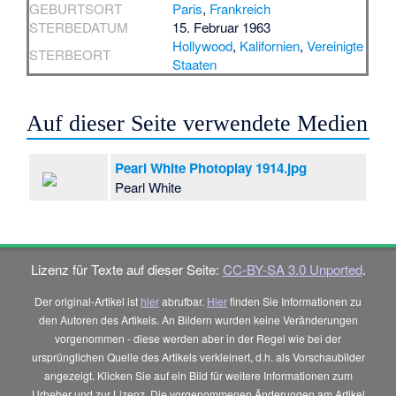
GEBURTSORT
Paris
,
Frankreich
STERBEDATUM
15. Februar 1963
Hollywood
,
Kalifornien
,
Vereinigte
STERBEORT
Staaten
Auf dieser Seite verwendete Medien
Pearl White Photoplay 1914.jpg
Pearl White
Lizenz für Texte auf dieser Seite:
CC-BY-SA 3.0 Unported
.
Der original-Artikel ist
hier
abrufbar.
Hier
finden Sie Informationen zu
den Autoren des Artikels. An Bildern wurden keine Veränderungen
vorgenommen - diese werden aber in der Regel wie bei der
ursprünglichen Quelle des Artikels verkleinert, d.h. als Vorschaubilder
angezeigt. Klicken Sie auf ein Bild für weitere Informationen zum
Urheber und zur Lizenz. Die vorgenommenen Änderungen am Artikel