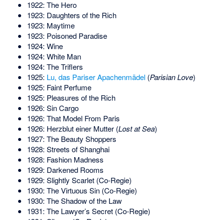
1922: The Hero
1923: Daughters of the Rich
1923: Maytime
1923: Poisoned Paradise
1924: Wine
1924: White Man
1924: The Triflers
1925:
Lu, das Pariser Apachenmädel
(
Parisian Love
)
1925: Faint Perfume
1925: Pleasures of the Rich
1926: Sin Cargo
1926: That Model From Paris
1926: Herzblut einer Mutter (
Lost at Sea
)
1927: The Beauty Shoppers
1928: Streets of Shanghai
1928: Fashion Madness
1929: Darkened Rooms
1929: Slightly Scarlet (Co-Regie)
1930: The Virtuous Sin (Co-Regie)
1930: The Shadow of the Law
1931: The Lawyer’s Secret (Co-Regie)