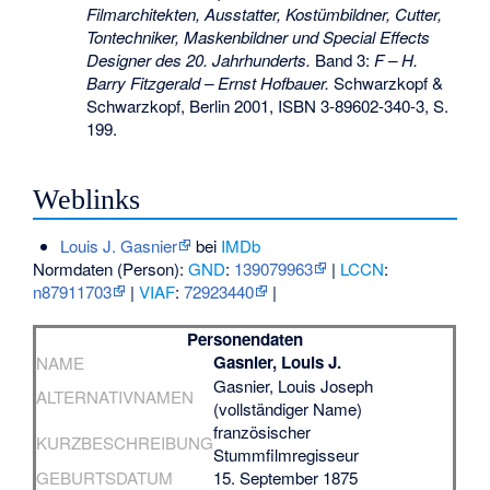
Filmarchitekten, Ausstatter, Kostümbildner, Cutter,
Tontechniker, Maskenbildner und Special Effects
Designer des 20. Jahrhunderts.
Band 3:
F – H.
Barry Fitzgerald – Ernst Hofbauer.
Schwarzkopf &
Schwarzkopf, Berlin 2001,
ISBN 3-89602-340-3
, S.
199.
Weblinks
Louis J. Gasnier
bei
IMDb
Normdaten (Person):
GND
:
139079963
|
LCCN
:
n87911703
|
VIAF
:
72923440
|
Personendaten
Gasnier, Louis J.
NAME
Gasnier, Louis Joseph
ALTERNATIVNAMEN
(vollständiger Name)
französischer
KURZBESCHREIBUNG
Stummfilmregisseur
GEBURTSDATUM
15. September 1875