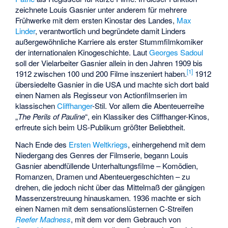
zeichnete Louis Gasnier unter anderem für mehrere
Frühwerke mit dem ersten Kinostar des Landes,
Max
Linder
, verantwortlich und begründete damit Linders
außergewöhnliche Karriere als erster Stummfilmkomiker
der internationalen Kinogeschichte. Laut
Georges Sadoul
soll der Vielarbeiter Gasnier allein in den Jahren 1909 bis
[1]
1912 zwischen 100 und 200 Filme inszeniert haben.
1912
übersiedelte Gasnier in die USA und machte sich dort bald
einen Namen als Regisseur von Actionfilmserien im
klassischen
Cliffhanger
-Stil. Vor allem die Abenteuerreihe
„
The Perils of Pauline
“, ein Klassiker des Cliffhanger-Kinos,
erfreute sich beim US-Publikum größter Beliebtheit.
Nach Ende des
Ersten Weltkriegs
, einhergehend mit dem
Niedergang des Genres der Filmserie, begann Louis
Gasnier abendfüllende Unterhaltungsfilme – Komödien,
Romanzen, Dramen und Abenteuergeschichten – zu
drehen, die jedoch nicht über das Mittelmaß der gängigen
Massenzerstreuung hinauskamen. 1936 machte er sich
einen Namen mit dem sensationslüsternen C-Streifen
Reefer Madness
, mit dem vor dem Gebrauch von