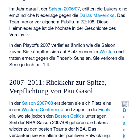
Im Jahr darauf, der
Saison 2006/07
, erlitten die Lakers eine
empfindliche Niederlage gegen die
Dallas Mavericks
. Das
Team verlor vor eigenem Publikum 72:108. Diese
Heimniederlage ist die höchste in der Geschichte des
[
3
]
Vereins.
In den Playoffs 2007 verlief es ähnlich wie die Saison
zuvor. Sie kämpften sich auf Platz sieben im
Westen
und
traten erneut gegen die Phoenix Suns an. Sie verloren die
Serie jedoch mit 1:4.
2007–2011: Rückkehr zur Spitze,
Verpflichtung von Pau Gasol
In der
Saison 2007/08
erspielten sie sich Platz eins
in der
Western Conference
und zogen in die
Finals
B
ein, wo sie jedoch den
Boston Celtics
unterlagen.
ar
Seit der NBA-Saison 2007/08 gehören die Lakers
a
wieder zu den besten Teams der NBA. Das
c
verdanken sie vor allem der positiven Entwicklung
k