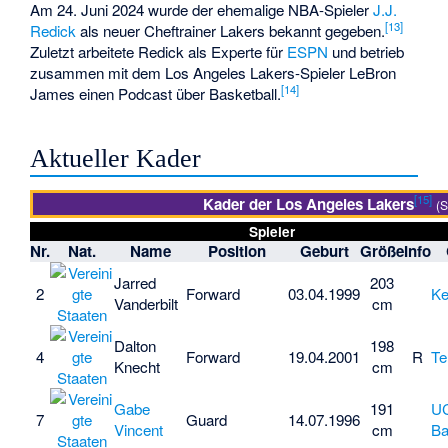
Am 24. Juni 2024 wurde der ehemalige NBA-Spieler
J.J.
[
13
]
Redick
als neuer Cheftrainer Lakers bekannt gegeben.
Zuletzt arbeitete Redick als Experte für
ESPN
und betrieb
zusammen mit dem Los Angeles Lakers-Spieler LeBron
[
14
]
James einen Podcast über Basketball.
Aktueller Kader
[
15
]
Kader der Los Angeles Lakers
(S
Spieler
Nr.
Nat.
Name
Position
Geburt
Größe
Info
Jarred
203
2
Forward
03.04.1999
Ke
Vanderbilt
cm
Dalton
198
4
Forward
19.04.2001
R
Te
Knecht
cm
Gabe
191
UC
7
Guard
14.07.1996
Vincent
cm
Ba