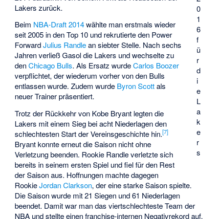
Lakers zurück.
0
1
Beim
NBA-Draft 2014
wählte man erstmals wieder
6
seit 2005 in den Top 10 und rekrutierte den Power
f
Forward
Julius Randle
an siebter Stelle. Nach sechs
ü
Jahren verließ Gasol die Lakers und wechselte zu
r
den
Chicago Bulls
. Als Ersatz wurde
Carlos Boozer
d
verpflichtet, der wiederum vorher von den Bulls
i
entlassen wurde. Zudem wurde
Byron Scott
als
e
neuer Trainer präsentiert.
L
a
Trotz der Rückkehr von Kobe Bryant legten die
k
Lakers mit einem Sieg bei acht Niederlagen den
e
[
7
]
schlechtesten Start der Vereinsgeschichte hin.
r
Bryant konnte erneut die Saison nicht ohne
s
Verletzung beenden. Rookie Randle verletzte sich
bereits in seinem ersten Spiel und fiel für den Rest
der Saison aus. Hoffnungen machte dagegen
Rookie
Jordan Clarkson
, der eine starke Saison spielte.
Die Saison wurde mit 21 Siegen und 61 Niederlagen
beendet. Damit war man das viertschlechteste Team der
NBA und stellte einen franchise-internen Negativrekord auf.