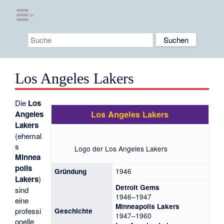
Los Angeles Lakers
Die
Los
Los Angeles Lakers
Angeles
Lakers
(ehemal
s
Logo der Los Angeles Lakers
Minnea
polis
1946
Gründung
Lakers
)
Detroit Gems
sind
1946–1947
eine
Minneapolis Lakers
professi
Geschichte
1947–1960
onelle