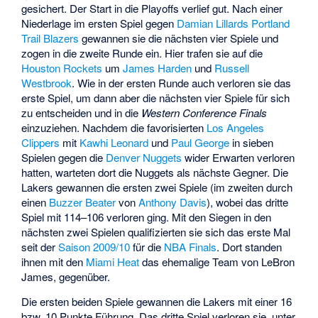
gesichert. Der Start in die Playoffs verlief gut. Nach einer
Niederlage im ersten Spiel gegen
Damian Lillards
Portland
Trail Blazers
gewannen sie die nächsten vier Spiele und
zogen in die zweite Runde ein. Hier trafen sie auf die
Houston Rockets
um
James Harden
und
Russell
Westbrook
. Wie in der ersten Runde auch verloren sie das
erste Spiel, um dann aber die nächsten vier Spiele für sich
zu entscheiden und in die
Western Conference Finals
einzuziehen. Nachdem die favorisierten
Los Angeles
Clippers
mit
Kawhi Leonard
und
Paul George
in sieben
Spielen gegen die
Denver Nuggets
wider Erwarten verloren
hatten, warteten dort die Nuggets als nächste Gegner. Die
Lakers gewannen die ersten zwei Spiele (im zweiten durch
einen
Buzzer Beater
von
Anthony Davis
), wobei das dritte
Spiel mit 114–106 verloren ging. Mit den Siegen in den
nächsten zwei Spielen qualifizierten sie sich das erste Mal
seit der
Saison 2009/10
für die
NBA Finals
. Dort standen
ihnen mit den
Miami Heat
das ehemalige Team von LeBron
James, gegenüber.
Die ersten beiden Spiele gewannen die Lakers mit einer 16
bzw. 10 Punkte Führung. Das dritte Spiel verloren sie, unter