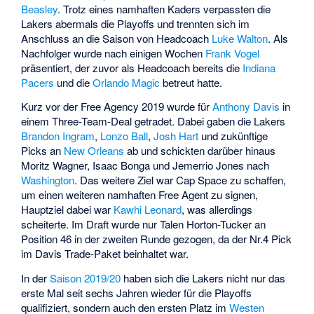
Beasley
. Trotz eines namhaften Kaders verpassten die
Lakers abermals die Playoffs und trennten sich im
Anschluss an die Saison von Headcoach
Luke Walton
. Als
Nachfolger wurde nach einigen Wochen
Frank Vogel
präsentiert, der zuvor als Headcoach bereits die
Indiana
Pacers
und die
Orlando Magic
betreut hatte.
Kurz vor der Free Agency 2019 wurde für
Anthony Davis
in
einem Three-Team-Deal getradet. Dabei gaben die Lakers
Brandon Ingram
,
Lonzo Ball
,
Josh Hart
und zukünftige
Picks an
New Orleans
ab und schickten darüber hinaus
Moritz Wagner, Isaac Bonga und Jemerrio Jones nach
Washington
. Das weitere Ziel war Cap Space zu schaffen,
um einen weiteren namhaften Free Agent zu signen,
Hauptziel dabei war
Kawhi Leonard
, was allerdings
scheiterte. Im Draft wurde nur Talen Horton-Tucker an
Position 46 in der zweiten Runde gezogen, da der Nr.4 Pick
im Davis Trade-Paket beinhaltet war.
In der
Saison 2019/20
haben sich die Lakers nicht nur das
erste Mal seit sechs Jahren wieder für die Playoffs
qualifiziert, sondern auch den ersten Platz im
Westen