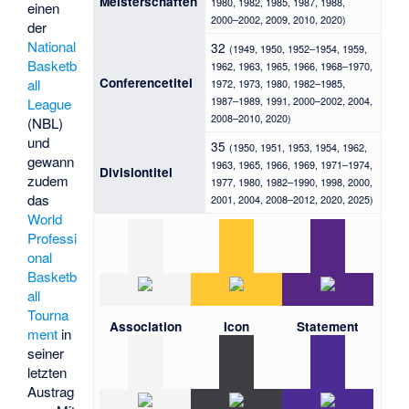
Meisterschaften
1980, 1982, 1985, 1987, 1988,
einen
2000–2002, 2009, 2010, 2020)
der
National
32
(1949, 1950, 1952–1954, 1959,
Basketb
1962, 1963, 1965, 1966, 1968–1970,
Conferencetitel
all
1972, 1973, 1980, 1982–1985,
1987–1989, 1991, 2000–2002, 2004,
League
2008–2010, 2020)
(NBL)
und
35
(1950, 1951, 1953, 1954, 1962,
gewann
1963, 1965, 1966, 1969, 1971–1974,
Divisiontitel
zudem
1977, 1980, 1982–1990, 1998, 2000,
das
2001, 2004, 2008–2012, 2020, 2025)
World
Professi
onal
Basketb
all
Tourna
Association
Icon
Statement
ment
in
seiner
letzten
Austrag