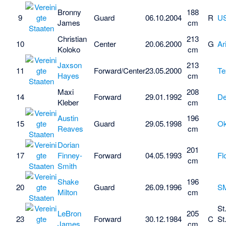
Bronny
188
9
Guard
06.10.2004
R
U
James
cm
Christian
213
10
Center
20.06.2000
G
Ar
Koloko
cm
Jaxson
213
11
Forward/Center
23.05.2000
Te
Hayes
cm
Maxi
208
14
Forward
29.01.1992
De
Kleber
cm
Austin
196
15
Guard
29.05.1998
O
Reaves
cm
Dorian
201
17
Finney-
Forward
04.05.1993
Fl
cm
Smith
Shake
196
20
Guard
26.09.1996
S
Milton
cm
St
LeBron
205
23
Forward
30.12.1984
C
St
James
cm