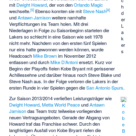
c
mit
Dwight Howard
, der von den
Orlando Magic
h
[
5
]
[
6
]
wechselte.
Ebenso konnten sie mit
Steve Nash
d
und
Antawn Jamison
weitere namhafte
er
Verpflichtungen ins Team holen. Mit drei
L
Niederlagen in Folge zu Saisonbeginn starteten die
a
Lakers so schlecht in eine Saison wie seit 1978
k
nicht mehr. Nachdem von den ersten fünf Spielen
er
nur eins hatte gewonnen werden können, wurde
s
Headcoach
Mike Brown
im November 2012
entlassen und durch
Mike D’Antoni
ersetzt. Kurz vor
Beginn der Playoffs fielen Kobe Bryant mit gerissener
Achillessehne und darüber hinaus noch Steve Blake und
Steve Nash aus. In der Folge verloren die Lakers in der
ersten Runde in vier Spielen gegen die
San Antonio Spurs
.
Zur Saison 2013/2014 verließen Leistungsträger wie
Dwight Howard
,
Metta World Peace
und
Antawn
K
Jamison
das Team trotz teilweise vorliegenden
o
neuen Vertragsangeboten. Gerade der Abgang von
b
Howard traf das Franchise schwer. Durch den
e
langfristigen Ausfall von Kobe Bryant riefen die
B