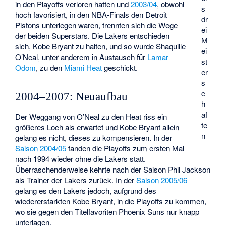
in den Playoffs verloren hatten und
2003/04
, obwohl
s
hoch favorisiert, in den NBA-Finals den Detroit
dr
Pistons unterlegen waren, trennten sich die Wege
ei
der beiden Superstars. Die Lakers entschieden
M
sich, Kobe Bryant zu halten, und so wurde Shaquille
ei
O’Neal, unter anderem in Austausch für
Lamar
st
Odom
, zu den
Miami Heat
geschickt.
er
s
c
2004–2007: Neuaufbau
h
af
Der Weggang von O’Neal zu den Heat riss ein
te
größeres Loch als erwartet und Kobe Bryant allein
n
gelang es nicht, dieses zu kompensieren. In der
Saison 2004/05
fanden die Playoffs zum ersten Mal
nach 1994 wieder ohne die Lakers statt.
Überraschenderweise kehrte nach der Saison Phil Jackson
als Trainer der Lakers zurück. In der
Saison 2005/06
gelang es den Lakers jedoch, aufgrund des
wiedererstarkten Kobe Bryant, in die Playoffs zu kommen,
wo sie gegen den Titelfavoriten Phoenix Suns nur knapp
unterlagen.