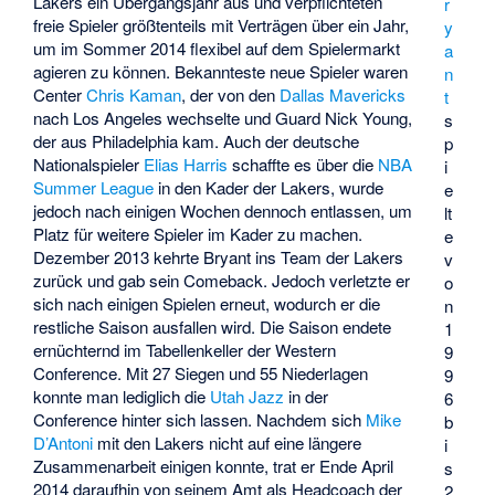
Lakers ein Übergangsjahr aus und verpflichteten
r
freie Spieler größtenteils mit Verträgen über ein Jahr,
y
um im Sommer 2014 flexibel auf dem Spielermarkt
a
agieren zu können. Bekannteste neue Spieler waren
n
Center
Chris Kaman
, der von den
Dallas Mavericks
t
nach Los Angeles wechselte und Guard
Nick Young
,
s
der aus Philadelphia kam. Auch der deutsche
p
Nationalspieler
Elias Harris
schaffte es über die
NBA
i
Summer League
in den Kader der Lakers, wurde
e
jedoch nach einigen Wochen dennoch entlassen, um
lt
Platz für weitere Spieler im Kader zu machen.
e
Dezember 2013 kehrte Bryant ins Team der Lakers
v
zurück und gab sein Comeback. Jedoch verletzte er
o
sich nach einigen Spielen erneut, wodurch er die
n
restliche Saison ausfallen wird. Die Saison endete
1
ernüchternd im Tabellenkeller der Western
9
Conference. Mit 27 Siegen und 55 Niederlagen
9
konnte man lediglich die
Utah Jazz
in der
6
Conference hinter sich lassen. Nachdem sich
Mike
b
D’Antoni
mit den Lakers nicht auf eine längere
i
Zusammenarbeit einigen konnte, trat er Ende April
s
2014 daraufhin von seinem Amt als Headcoach der
2