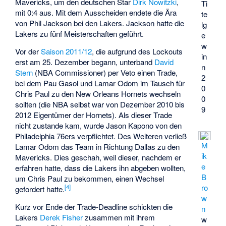
Mavericks, um den deutschen Star
Dirk Nowitzki
,
Ti
mit 0:4 aus. Mit dem Ausscheiden endete die Ära
te
von Phil Jackson bei den Lakers. Jackson hatte die
lg
Lakers zu fünf Meisterschaften geführt.
e
w
Vor der
Saison 2011/12
, die aufgrund des Lockouts
in
erst am 25. Dezember begann, unterband
David
n
Stern
(NBA Commissioner) per Veto einen Trade,
2
bei dem Pau Gasol und Lamar Odom im Tausch für
0
Chris Paul zu den New Orleans Hornets wechseln
0
sollten (die NBA selbst war von Dezember 2010 bis
9
2012 Eigentümer der Hornets). Als dieser Trade
nicht zustande kam, wurde Jason Kapono von den
Philadelphia 76ers verpflichtet. Des Weiteren verließ
M
Lamar Odom das Team in Richtung Dallas zu den
ik
Mavericks. Dies geschah, weil dieser, nachdem er
e
erfahren hatte, dass die Lakers ihn abgeben wollten,
B
um Chris Paul zu bekommen, einen Wechsel
ro
[
4
]
gefordert hatte.
w
Kurz vor Ende der Trade-Deadline schickten die
n
Lakers
Derek Fisher
zusammen mit ihrem
w