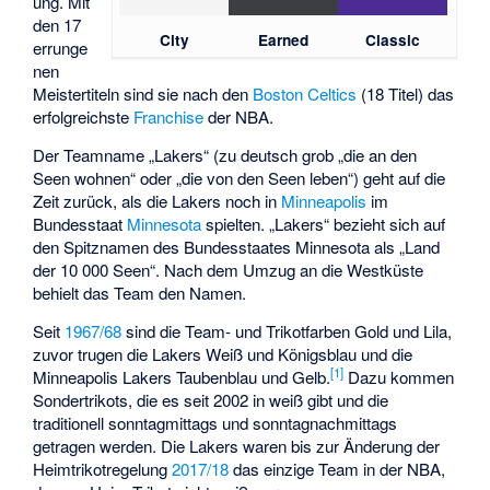
ung. Mit
den 17
City
Earned
Classic
errunge
nen
Meistertiteln sind sie nach den
Boston Celtics
(18 Titel) das
erfolgreichste
Franchise
der NBA.
Der Teamname „Lakers“ (zu deutsch grob „die an den
Seen wohnen“ oder „die von den Seen leben“) geht auf die
Zeit zurück, als die Lakers noch in
Minneapolis
im
Bundesstaat
Minnesota
spielten. „Lakers“ bezieht sich auf
den Spitznamen des Bundesstaates Minnesota als „Land
der 10 000 Seen“. Nach dem Umzug an die Westküste
behielt das Team den Namen.
Seit
1967/68
sind die Team- und Trikotfarben Gold und Lila,
zuvor trugen die Lakers Weiß und Königsblau und die
[
1
]
Minneapolis Lakers Taubenblau und Gelb.
Dazu kommen
Sondertrikots, die es seit 2002 in weiß gibt und die
traditionell sonntagmittags und sonntagnachmittags
getragen werden. Die Lakers waren bis zur Änderung der
Heimtrikotregelung
2017/18
das einzige Team in der NBA,