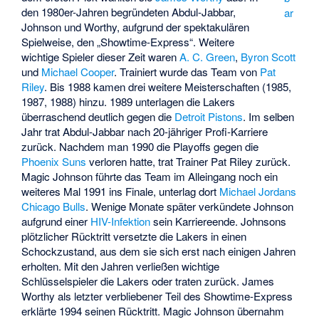
den 1980er-Jahren begründeten Abdul-Jabbar,
ar
Johnson und Worthy, aufgrund der spektakulären
Spielweise, den „Showtime-Express“. Weitere
wichtige Spieler dieser Zeit waren
A. C. Green
,
Byron Scott
und
Michael Cooper
. Trainiert wurde das Team von
Pat
Riley
. Bis 1988 kamen drei weitere Meisterschaften (1985,
1987, 1988) hinzu. 1989 unterlagen die Lakers
überraschend deutlich gegen die
Detroit Pistons
. Im selben
Jahr trat Abdul-Jabbar nach 20-jähriger Profi-Karriere
zurück. Nachdem man 1990 die Playoffs gegen die
Phoenix Suns
verloren hatte, trat Trainer Pat Riley zurück.
Magic Johnson führte das Team im Alleingang noch ein
weiteres Mal 1991 ins Finale, unterlag dort
Michael Jordans
Chicago Bulls
. Wenige Monate später verkündete Johnson
aufgrund einer
HIV-Infektion
sein Karriereende. Johnsons
plötzlicher Rücktritt versetzte die Lakers in einen
Schockzustand, aus dem sie sich erst nach einigen Jahren
erholten. Mit den Jahren verließen wichtige
Schlüsselspieler die Lakers oder traten zurück. James
Worthy als letzter verbliebener Teil des Showtime-Express
erklärte 1994 seinen Rücktritt. Magic Johnson übernahm