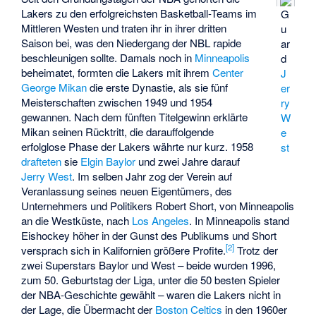
Lakers zu den erfolgreichsten Basketball-Teams im
G
Mittleren Westen und traten ihr in ihrer dritten
u
Saison bei, was den Niedergang der NBL rapide
ar
beschleunigen sollte. Damals noch in
Minneapolis
d
beheimatet, formten die Lakers mit ihrem
Center
J
George Mikan
die erste Dynastie, als sie fünf
er
Meisterschaften zwischen 1949 und 1954
ry
gewannen. Nach dem fünften Titelgewinn erklärte
W
Mikan seinen Rücktritt, die darauffolgende
e
erfolglose Phase der Lakers währte nur kurz. 1958
st
drafteten
sie
Elgin Baylor
und zwei Jahre darauf
Jerry West
. Im selben Jahr zog der Verein auf
Veranlassung seines neuen Eigentümers, des
Unternehmers und Politikers Robert Short, von Minneapolis
an die Westküste, nach
Los Angeles
. In Minneapolis stand
Eishockey höher in der Gunst des Publikums und Short
[
2
]
versprach sich in Kalifornien größere Profite.
Trotz der
zwei Superstars Baylor und West – beide wurden 1996,
zum 50. Geburtstag der Liga, unter die 50 besten Spieler
der NBA-Geschichte gewählt – waren die Lakers nicht in
der Lage, die Übermacht der
Boston Celtics
in den 1960er