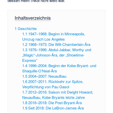
dessen Heim-Trikot nicht weiß war.
Inhaltsverzeichnis
1
Geschichte
1.1
1947–1968: Beginn in Minneapolis,
Umzug nach Los Angeles
1.2
1968–1973: Die Wilt-Chamberlain-Ära
1.3
1976–1996: Abdul-Jabbar, Worthy und
„Magic“-Johnson-Ära, der „Showtime-
Express“
1.4
1996–2004: Beginn der Kobe-Bryant- und
Shaquille-O’Neal-Ära
1.5
2004–2007: Neuaufbau
1.6
2007–2011: Rückkehr zur Spitze,
Verpflichtung von Pau Gasol
1.7
2012–2016: Saison mit Dwight Howard,
Neuaufbau, Kobe Bryants letzte Jahre
1.8
2016–2018: Die Post-Bryant-Ära
1.9
Seit 2018: Die LeBron-James-Ära