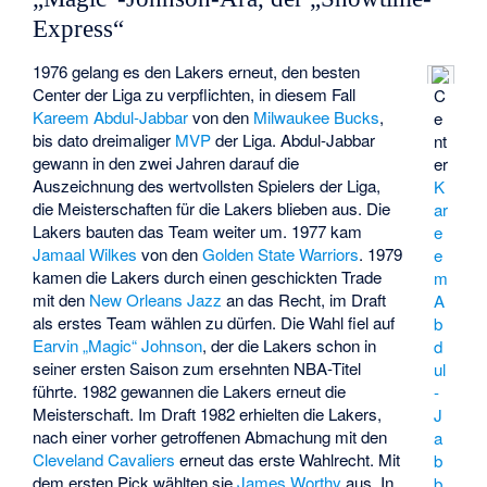
Express“
1976 gelang es den Lakers erneut, den besten
Center der Liga zu verpflichten, in diesem Fall
C
Kareem Abdul-Jabbar
von den
Milwaukee Bucks
,
e
bis dato dreimaliger
MVP
der Liga. Abdul-Jabbar
nt
gewann in den zwei Jahren darauf die
er
Auszeichnung des wertvollsten Spielers der Liga,
K
die Meisterschaften für die Lakers blieben aus. Die
ar
Lakers bauten das Team weiter um. 1977 kam
e
Jamaal Wilkes
von den
Golden State Warriors
. 1979
e
kamen die Lakers durch einen geschickten Trade
m
mit den
New Orleans Jazz
an das Recht, im Draft
A
als erstes Team wählen zu dürfen. Die Wahl fiel auf
b
Earvin „Magic“ Johnson
, der die Lakers schon in
d
seiner ersten Saison zum ersehnten NBA-Titel
ul
führte. 1982 gewannen die Lakers erneut die
-
Meisterschaft. Im Draft 1982 erhielten die Lakers,
J
nach einer vorher getroffenen Abmachung mit den
a
Cleveland Cavaliers
erneut das erste Wahlrecht. Mit
b
dem ersten Pick wählten sie
James Worthy
aus. In
b