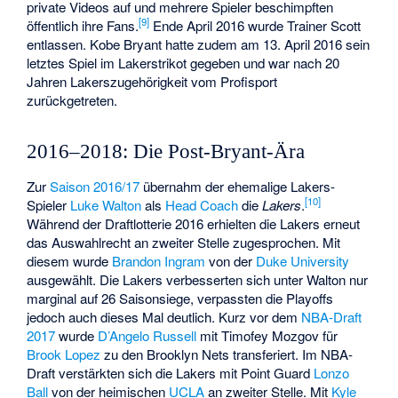
private Videos auf und mehrere Spieler beschimpften
[
9
]
öffentlich ihre Fans.
Ende April 2016 wurde Trainer Scott
entlassen. Kobe Bryant hatte zudem am 13. April 2016 sein
letztes Spiel im Lakerstrikot gegeben und war nach 20
Jahren Lakerszugehörigkeit vom Profisport
zurückgetreten.
2016–2018: Die Post-Bryant-Ära
Zur
Saison 2016/17
übernahm der ehemalige Lakers-
[
10
]
Spieler
Luke Walton
als
Head Coach
die
Lakers
.
Während der Draftlotterie 2016 erhielten die Lakers erneut
das Auswahlrecht an zweiter Stelle zugesprochen. Mit
diesem wurde
Brandon Ingram
von der
Duke University
ausgewählt. Die Lakers verbesserten sich unter Walton nur
marginal auf 26 Saisonsiege, verpassten die Playoffs
jedoch auch dieses Mal deutlich. Kurz vor dem
NBA-Draft
2017
wurde
D’Angelo Russell
mit
Timofey Mozgov
für
Brook Lopez
zu den Brooklyn Nets transferiert. Im NBA-
Draft verstärkten sich die Lakers mit Point Guard
Lonzo
Ball
von der heimischen
UCLA
an zweiter Stelle. Mit
Kyle