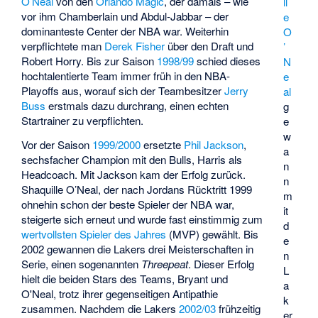
O’Neal
von den
Orlando Magic
, der damals – wie
ll
vor ihm Chamberlain und Abdul-Jabbar – der
e
dominanteste Center der NBA war. Weiterhin
O
verpflichtete man
Derek Fisher
über den Draft und
’
Robert Horry
. Bis zur Saison
1998/99
schied dieses
N
hochtalentierte Team immer früh in den NBA-
e
Playoffs aus, worauf sich der Teambesitzer
Jerry
al
Buss
erstmals dazu durchrang, einen echten
g
Startrainer zu verpflichten.
e
w
Vor der Saison
1999/2000
ersetzte
Phil Jackson
,
a
sechsfacher Champion mit den Bulls, Harris als
n
Headcoach. Mit Jackson kam der Erfolg zurück.
n
Shaquille O’Neal, der nach Jordans Rücktritt 1999
m
ohnehin schon der beste Spieler der NBA war,
it
steigerte sich erneut und wurde fast einstimmig zum
d
wertvollsten Spieler des Jahres
(MVP) gewählt. Bis
e
2002 gewannen die Lakers drei Meisterschaften in
n
Serie, einen sogenannten
Threepeat
. Dieser Erfolg
L
hielt die beiden Stars des Teams, Bryant und
a
O'Neal, trotz ihrer gegenseitigen Antipathie
k
zusammen. Nachdem die Lakers
2002/03
frühzeitig
er