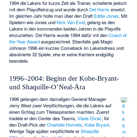
1994 die Lakers für kurze Zeit als Trainer, scheiterte jedoch
mit dem Playoffeinzug und wurde durch
Del Harris
ersetzt.
Im gleichen Jahr holte man über den Draft
Eddie Jones
. Mit
Spielern wie Jones und
Nick Van Exel
, gelang es den
Lakers in den kommenden beiden Jahren in die Playoffs
einzuziehen. Del Harris wurde 1994 dafür mit den
Coach of
the Year Award
ausgezeichnet. Ebenfalls gab Magic
Johnson 1996 ein kurzes Comeback im Lakersdress und
absolvierte 32 Spiele, ehe er seine Karriere endgültig
beendete.
1996–2004: Beginn der Kobe-Bryant-
und Shaquille-O’Neal-Ära
1996 gelangen dem damaligen General Manager
Jerry West zwei Verpflichtungen, die die Lakers auf
S
einen Schlag zum Titelaspiranten machten. Zuerst
h
tradete er den Center des Teams,
Vlade Divac
, für
a
den Draft-Pick der
Charlotte Hornets
,
Kobe Bryant
.
q
Wenige Tage später verpflichtete er
Shaquille
ui