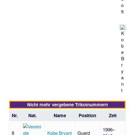
o
tt
K
o
b
e
B
r
y
a
n
t
Nicht mehr vergebene Trikotnummern
Nr.
Nat.
Name
Position
Zeit
1996–
8
Kobe Bryant
Guard