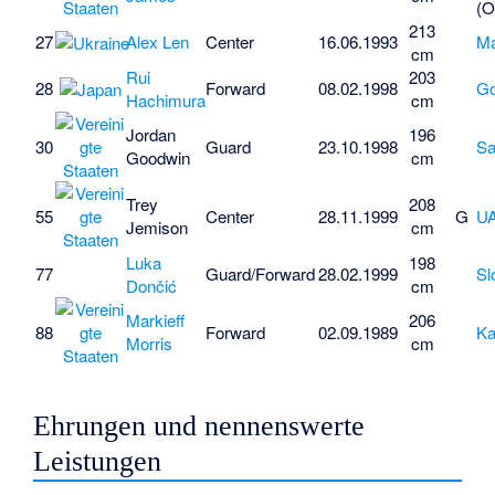
(O
213
27
Alex Len
Center
16.06.1993
Ma
cm
Rui
203
28
Forward
08.02.1998
G
Hachimura
cm
Jordan
196
30
Guard
23.10.1998
Sa
Goodwin
cm
Trey
208
55
Center
28.11.1999
G
U
Jemison
cm
Luka
198
77
Guard/Forward
28.02.1999
Sl
Dončić
cm
Markieff
206
88
Forward
02.09.1989
K
Morris
cm
Ehrungen und nennenswerte
Leistungen