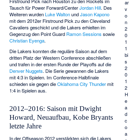
Firstround Pick nach Houston zu den Rockets im
ar
Tausch für Power Forward/Center
Jordan Hill
. Des
v
Weiteren wurden
Luke Walton
und
Jason Kapono
o
mit dem 2012er Firstround Pick zu den Cleveland
n
Cavaliers geschickt und die Lakers erhielten im
2
Gegenzug den Point Guard
Ramon Sessions
sowie
0
Christian Eyenga
.
1
1
Die Lakers konnten die reguläre Saison auf dem
bi
dritten Platz der Western Conference abschließen
s
und trafen in der ersten Runde der Playoffs auf die
2
Denver Nuggets
. Die Serie gewannen die Lakers
0
mit 4:3 in Spielen. Im Conference-Halbfinale
1
schieden sie gegen die
Oklahoma City Thunder
mit
2
1:4 in Spielen aus.
H
e
a
2012–2016: Saison mit Dwight
d
Howard, Neuaufbau, Kobe Bryants
c
letzte Jahre
o
a
In der Offseason 2012 verstärkten sich die Lakers