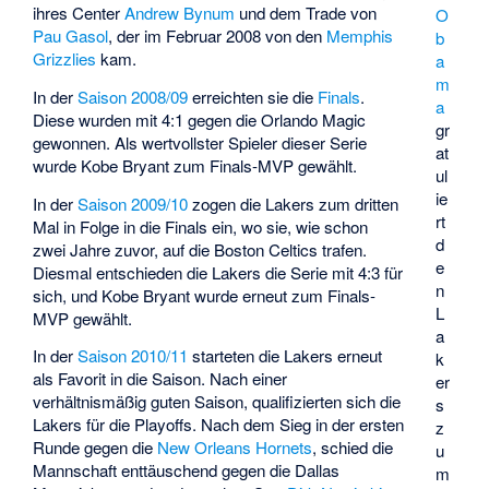
ihres Center
Andrew Bynum
und dem Trade von
O
Pau Gasol
, der im Februar 2008 von den
Memphis
b
Grizzlies
kam.
a
m
In der
Saison 2008/09
erreichten sie die
Finals
.
a
Diese wurden mit 4:1 gegen die Orlando Magic
gr
gewonnen. Als wertvollster Spieler dieser Serie
at
wurde Kobe Bryant zum Finals-MVP gewählt.
ul
ie
In der
Saison 2009/10
zogen die Lakers zum dritten
rt
Mal in Folge in die Finals ein, wo sie, wie schon
d
zwei Jahre zuvor, auf die Boston Celtics trafen.
e
Diesmal entschieden die Lakers die Serie mit 4:3 für
n
sich, und Kobe Bryant wurde erneut zum Finals-
L
MVP gewählt.
a
In der
Saison 2010/11
starteten die Lakers erneut
k
als Favorit in die Saison. Nach einer
er
verhältnismäßig guten Saison, qualifizierten sich die
s
Lakers für die Playoffs. Nach dem Sieg in der ersten
z
Runde gegen die
New Orleans Hornets
, schied die
u
Mannschaft enttäuschend gegen die Dallas
m