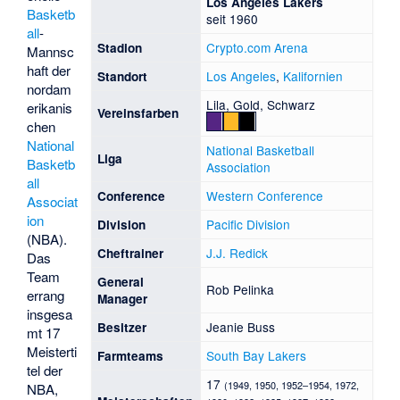
Los Angeles Lakers
Basketb
seit 1960
all
-
Crypto.com Arena
Stadion
Mannsc
haft der
Los Angeles
,
Kalifornien
Standort
nordam
Lila, Gold, Schwarz
erikanis
Vereinsfarben
chen
National
National Basketball
Liga
Basketb
Association
all
Western Conference
Conference
Associat
ion
Pacific Division
Division
(NBA).
J.J. Redick
Cheftrainer
Das
Team
General
Rob Pelinka
errang
Manager
insgesa
Jeanie Buss
Besitzer
mt 17
Meisterti
South Bay Lakers
Farmteams
tel der
17
(1949, 1950, 1952–1954, 1972,
NBA,