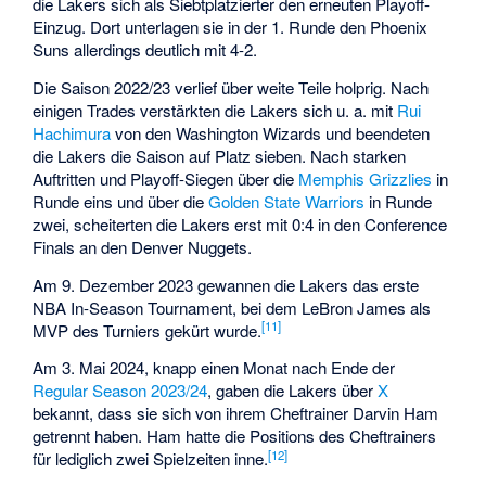
die Lakers sich als Siebtplatzierter den erneuten Playoff-
Einzug. Dort unterlagen sie in der 1. Runde den Phoenix
Suns allerdings deutlich mit 4-2.
Die Saison 2022/23 verlief über weite Teile holprig. Nach
einigen Trades verstärkten die Lakers sich u. a. mit
Rui
Hachimura
von den Washington Wizards und beendeten
die Lakers die Saison auf Platz sieben. Nach starken
Auftritten und Playoff-Siegen über die
Memphis Grizzlies
in
Runde eins und über die
Golden State Warriors
in Runde
zwei, scheiterten die Lakers erst mit 0:4 in den Conference
Finals an den Denver Nuggets.
Am 9. Dezember 2023 gewannen die Lakers das erste
NBA In-Season Tournament
, bei dem LeBron James als
[
11
]
MVP des Turniers gekürt wurde.
Am 3. Mai 2024, knapp einen Monat nach Ende der
Regular Season
2023/24
, gaben die Lakers über
X
bekannt, dass sie sich von ihrem Cheftrainer
Darvin Ham
getrennt haben. Ham hatte die Positions des Cheftrainers
[
12
]
für lediglich zwei Spielzeiten inne.