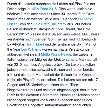
Durch die Lotterie rutschten die Lakers auf Platz 2 in der
Reihenfolge im
NBA-Draft 2015
. Dies war zugleich die
[
8
]
höchste Draftplatzierung seit über 30 Jahren.
Im Draft
wählte man an zweiter Stelle den 19-jährigen
D’Angelo
Russell
von der
Ohio State University
aus. Zur neuen
Saison verkündete Starspieler Kobe Bryant, dass die
Saison 2015/16 seine letzte Saison sein werde. Die Lakers
verstärkten sich über den Sommer nur bedingt. Lediglich
Ex-All-Star
Roy Hibbert
und der amtierende Sixth Man of
the Year
Lou Williams
waren namhafte Verstärkungen,
außerdem kehrte mit
Metta World Peace
, der zuletzt in
Italien spielte, ein Mitglied der Meisterschafts-Mannschaft
von 2010 nach Los Angeles zurück. Die Lakers spielten
jedoch erneut eine schwache Saison und hatten bereits
früh und als erste Mannschaft der Saison keine Chance
mehr, die Playoffs zu erreichen. Die Lakers stellten mit 17
Siegen und 65 Niederlagen einen neuen Team-
Negativrekord auf und belegten abgeschlagen den letzten
Platz in der Western Conference. Neben zahlreichen hohen
Niederlagen sorgten vor allem Eskapaden abseits des
Spielfeldes für negative Aufmerksamkeit, so tauchten