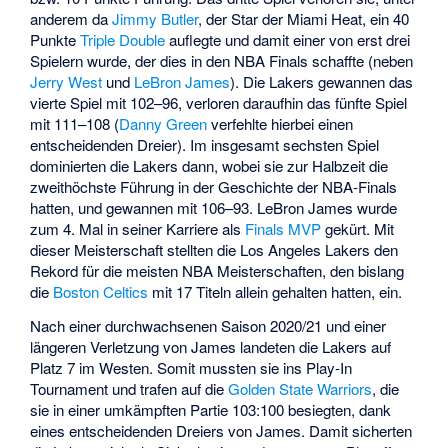
anderem da
Jimmy Butler
, der Star der Miami Heat, ein 40
Punkte
Triple Double
auflegte und damit einer von erst drei
Spielern wurde, der dies in den NBA Finals schaffte (neben
Jerry West
und
LeBron James
). Die Lakers gewannen das
vierte Spiel mit 102–96, verloren daraufhin das fünfte Spiel
mit 111–108 (
Danny Green
verfehlte hierbei einen
entscheidenden Dreier). Im insgesamt sechsten Spiel
dominierten die Lakers dann, wobei sie zur Halbzeit die
zweithöchste Führung in der Geschichte der NBA-Finals
hatten, und gewannen mit 106–93. LeBron James wurde
zum 4. Mal in seiner Karriere als
Finals MVP
gekürt. Mit
dieser Meisterschaft stellten die Los Angeles Lakers den
Rekord für die meisten NBA Meisterschaften, den bislang
die
Boston Celtics
mit 17 Titeln allein gehalten hatten, ein.
Nach einer durchwachsenen Saison 2020/21 und einer
längeren Verletzung von James landeten die Lakers auf
Platz 7 im Westen. Somit mussten sie ins Play-In
Tournament und trafen auf die
Golden State Warriors
, die
sie in einer umkämpften Partie 103:100 besiegten, dank
eines entscheidenden Dreiers von James. Damit sicherten