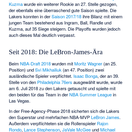
Kuzma
wurde ein weiterer Rookie an 27. Stelle gezogen,
der ebenfalls eine überraschend gute Saison spielte. Die
Lakers konnten in der
Saison 2017/18
ihre Bilanz mit einem
jungen Team bestehend aus Ingram, Ball, Randle und
Kuzma, auf 35 Siege steigern. Die Playoffs wurden jedoch
auch dieses Mal deutlich verpasst.
Seit 2018: Die LeBron-James-Ära
Beim
NBA-Draft 2018
wurden mit
Moritz Wagner
(an 25.
Position) und
Svi Mikhailiuk
(an 47. Position) zwei
ausländische Spieler verpflichtet.
Isaac Bonga
, der an 39.
Stelle von den
Philadelphia 76ers
ausgewählt wurde, wurde
am 6. Juli 2018 zu den Lakers getauscht und spielte mit
den beiden für das Team in der
NBA Summer League
in
Las Vegas.
In der Free-Agency-Phase 2018 sicherten sich die Lakers
den Superstar und mehrfachen NBA-MVP
LeBron James
.
Außerdem verpflichteten sie die Rollenspieler
Rajon
Rondo
,
Lance Stephenson
,
JaVale McGee
und
Michael