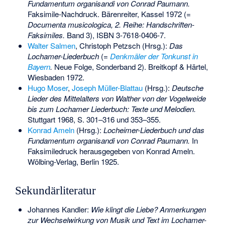
Fundamentum organisandi von Conrad Paumann.
Faksimile-Nachdruck. Bärenreiter, Kassel 1972 (=
Documenta musicologica, 2. Reihe: Handschriften-
Faksimiles.
Band 3),
ISBN 3-7618-0406-7
.
Walter Salmen
, Christoph Petzsch (Hrsg.):
Das
Lochamer-Liederbuch
(=
Denkmäler der Tonkunst in
Bayern
.
Neue Folge, Sonderband 2). Breitkopf & Härtel,
Wiesbaden 1972.
Hugo Moser
,
Joseph Müller-Blattau
(Hrsg.):
Deutsche
Lieder des Mittelalters von Walther von der Vogelweide
bis zum Lochamer Liederbuch: Texte und Melodien.
Stuttgart 1968, S. 301–316 und 353–355.
Konrad Ameln
(Hrsg.):
Locheimer-Liederbuch und das
Fundamentum organisandi von Conrad Paumann.
In
Faksimiledruck herausgegeben von Konrad Ameln.
Wölbing-Verlag, Berlin 1925.
Sekundärliteratur
Johannes Kandler:
Wie klingt die Liebe? Anmerkungen
zur Wechselwirkung von Musik und Text im Lochamer-