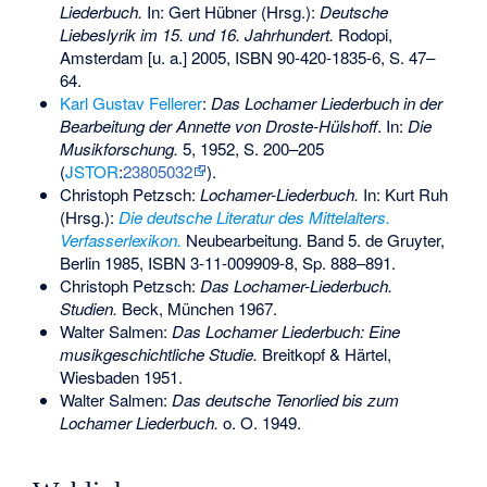
Liederbuch.
In: Gert Hübner (Hrsg.):
Deutsche
Liebeslyrik im 15. und 16. Jahrhundert.
Rodopi,
Amsterdam [u. a.] 2005,
ISBN 90-420-1835-6
, S. 47–
64.
Karl Gustav Fellerer
:
Das Lochamer Liederbuch in der
Bearbeitung der Annette von Droste-Hülshoff
. In:
Die
Musikforschung.
5, 1952, S. 200–205
(
JSTOR
:
23805032
).
Christoph Petzsch:
Lochamer-Liederbuch.
In: Kurt Ruh
(Hrsg.):
Die deutsche Literatur des Mittelalters.
Verfasserlexikon.
Neubearbeitung. Band 5. de Gruyter,
Berlin 1985,
ISBN 3-11-009909-8
, Sp. 888–891.
Christoph Petzsch:
Das Lochamer-Liederbuch.
Studien.
Beck, München 1967.
Walter Salmen:
Das Lochamer Liederbuch: Eine
musikgeschichtliche Studie.
Breitkopf & Härtel,
Wiesbaden 1951.
Walter Salmen:
Das deutsche Tenorlied bis zum
Lochamer Liederbuch.
o. O. 1949.