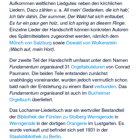
Aufkommen weltlichen Liedgutes neben den kirchlichen
Liedern. Dazu zählen u. a.
All mein’ Gedanken, die ich hab’
,
Ich fahr dahin,
Der summer,
Der Wald hat sich entlaubet,
Es fur ein paur gen holz,
und
Ich spring an diesem Ringe
.
Einzelne Lieder der Handschrift können konkreten Autoren
des Spätmittelalters zugeordnet werden, nämlich dem
Mönch von Salzburg
sowie
Oswald von Wolkenstein
(Wach auf, mein Hort)
.
Der zweite Teil der Handschrift umfasst unter dem Namen
Fundamentum organisandi
31
Orgel
tabulaturen
von Conrad
Paumann. Die beiden Teile entstanden zunächst
unabhängig voneinander, wurden jedoch vermutlich schon
bald nach der Entstehung zu einem Band
verbunden
. Das
Fundamentum organisandi
ist auch im
Buxheimer
Orgelbuch
überliefert.
Das Lochamer-Liederbuch war ein wertvoller Bestandteil
der
Bibliothek der Fürsten zu Stolberg-Wernigerode
in
Wernigerode
in der dortigen
Orangerie
im Lustgarten. Es
wurde verkauft und befindet sich seit 1931 in der
Staatsbibliothek zu Berlin
.