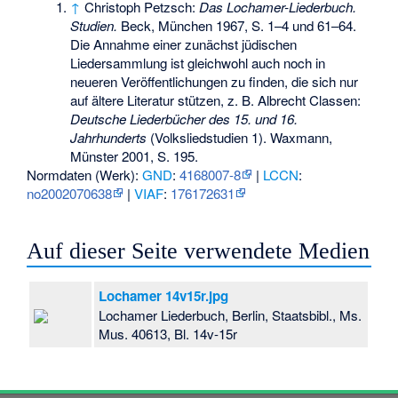
↑
Christoph Petzsch:
Das Lochamer-Liederbuch.
Studien.
Beck, München 1967, S. 1–4 und 61–64.
Die Annahme einer zunächst jüdischen
Liedersammlung ist gleichwohl auch noch in
neueren Veröffentlichungen zu finden, die sich nur
auf ältere Literatur stützen, z. B. Albrecht Classen:
Deutsche Liederbücher des 15. und 16.
Jahrhunderts
(Volksliedstudien 1). Waxmann,
Münster 2001, S. 195.
Normdaten (Werk):
GND
:
4168007-8
|
LCCN
:
no2002070638
|
VIAF
:
176172631
Auf dieser Seite verwendete Medien
Lochamer 14v15r.jpg
Lochamer Liederbuch, Berlin, Staatsbibl., Ms.
Mus. 40613, Bl. 14v-15r