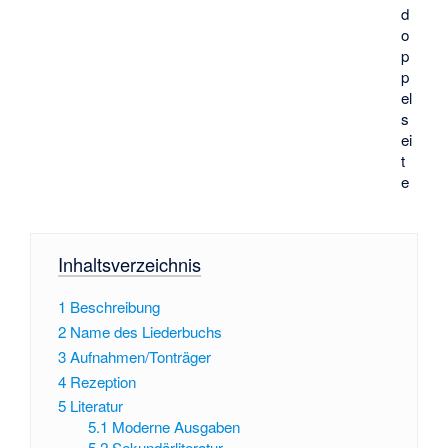
d
o
p
p
el
s
ei
t
e
Inhaltsverzeichnis
1
Beschreibung
2
Name des Liederbuchs
3
Aufnahmen/Tonträger
4
Rezeption
5
Literatur
5.1
Moderne Ausgaben
5.2
Sekundärliteratur