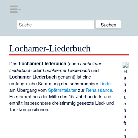
Lochamer-Liederbuch
Das
Lochamer-Liederbuch
(auch
Locheimer
Liederbuch
oder
Lochheimer Liederbuch
und
H
Lochamer Liederbuch
genannt) ist eine
a
umfangreiche Sammlung deutschsprachiger
Lieder
n
am Übergang vom
Spätmittelalter
zur
Renaissance
.
d
Es stammt aus der Mitte des 15. Jahrhunderts und
s
enthält insbesondere dreistimmig gesetzte Lied- und
c
Tanzkompositionen.
h
ri
ft
e
n