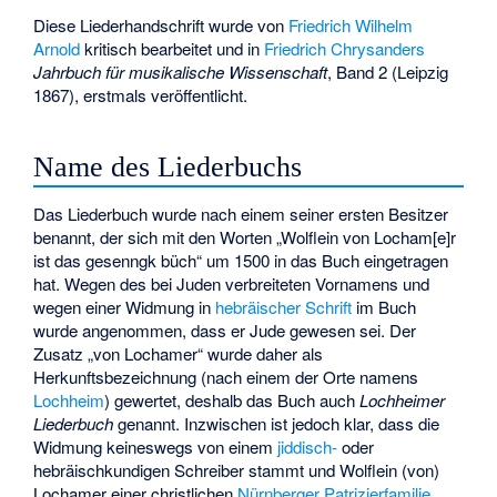
Diese Liederhandschrift wurde von
Friedrich Wilhelm
Arnold
kritisch bearbeitet und in
Friedrich Chrysanders
Jahrbuch für musikalische Wissenschaft
, Band 2 (Leipzig
1867), erstmals veröffentlicht.
Name des Liederbuchs
Das Liederbuch wurde nach einem seiner ersten Besitzer
benannt, der sich mit den Worten „Wolflein von Locham[e]r
ist das gesenngk büch“ um 1500 in das Buch eingetragen
hat. Wegen des bei Juden verbreiteten Vornamens und
wegen einer Widmung in
hebräischer Schrift
im Buch
wurde angenommen, dass er Jude gewesen sei. Der
Zusatz „von Lochamer“ wurde daher als
Herkunftsbezeichnung (nach einem der Orte namens
Lochheim
) gewertet, deshalb das Buch auch
Lochheimer
Liederbuch
genannt. Inzwischen ist jedoch klar, dass die
Widmung keineswegs von einem
jiddisch-
oder
hebräischkundigen Schreiber stammt und Wolflein (von)
Lochamer einer christlichen
Nürnberger Patrizierfamilie