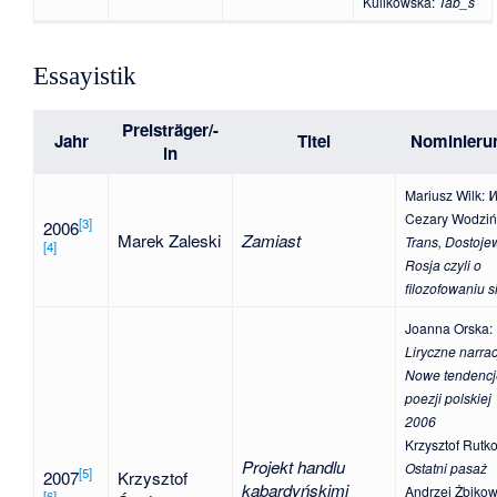
Kulikowska
:
Tab_s
Essayistik
Preisträger/-
Jahr
Titel
Nominieru
in
Mariusz Wilk
:
W
Cezary Wodziń
[
3
]
2006
Marek Zaleski
Zamiast
Trans, Dostojew
[
4
]
Rosja czyli o
filozofowaniu s
Joanna Orska
:
Liryczne narrac
Nowe tendencj
poezji polskiej
2006
Krzysztof Rutk
Projekt handlu
Ostatni pasaż
[
5
]
2007
Krzysztof
kabardyńskimi
Andrzej Żbikow
[
6
]