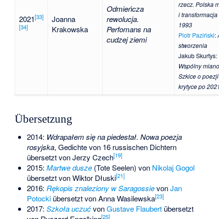
rzecz. Polska 
Odmieńcza
i transformacj
[
33
]
2021
Joanna
rewolucja.
1993
[
34
]
Krakowska
Perfomans na
Piotr Paziński
:
cudzej ziemi
stworzenia
Jakub Skurtys
:
Wspólny miano
Szkice o poezji 
krytyce po 202
Übersetzung
2014:
Wdrapałem się na piedestał. Nowa poezja
rosyjska
, Gedichte von 16 russischen Dichtern
[
19
]
übersetzt von
Jerzy Czech
2015:
Martwe dusze
(Tote Seelen) von
Nikolaj Gogol
[
21
]
übersetzt von
Wiktor Dłuski
2016:
Rękopis znaleziony w Saragossie
von
Jan
[
23
]
Potocki
übersetzt von
Anna Wasilewska
2017:
Szkoła uczuć
von
Gustave Flaubert
übersetzt
[
25
]
von
Ryszard Engelking