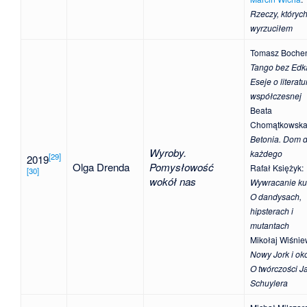
Rzeczy, których
wyrzuciłem
Tomasz Bocheń
Tango bez Edk
Eseje o literatu
współczesnej
Beata
Chomątkowsk
Betonia. Dom d
Wyroby.
każdego
[
29
]
2019
Olga Drenda
Pomysłowość
Rafał Księżyk
:
[
30
]
wokół nas
Wywracanie kul
O dandysach,
hipsterach i
mutantach
Mikołaj Wiśnie
Nowy Jork i oko
O twórczości 
Schuylera