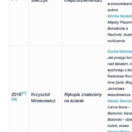
w poszukiwani
autora
Monika Muska
Między Placem
Bohaterów a
Rechnitz. Austr
rozliczenia
Dorota Masłow
Jak przejąć kon
nad światem, n
wychodąc z d
Radosław Rom
Inne życie. Bio
Jarosława
[
27
]
2018
Krzysztof
Rękopis znaleziony
Iwaszkiewicza
[
28
]
Mrowcewicz
na ścianie
Marian Sworze
Carna ikona –
Biełomor. Kana
Białorski – dzie
ludzie, słowa
Marcin Wicha
: