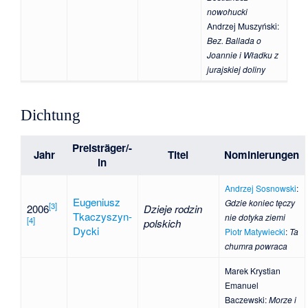
nowohucki
Andrzej Muszyński
:
Bez. Ballada o
Joannie i Władku z
jurajskiej doliny
Dichtung
Preisträger/-
Jahr
Titel
Nominierungen
in
Andrzej Sosnowski
:
Eugeniusz
Gdzie koniec tęczy
[
3
]
2006
Dzieje rodzin
Tkaczyszyn-
nie dotyka ziemi
[
4
]
polskich
Dycki
Piotr Matywiecki
:
Ta
chumra powraca
Marek Krystian
Emanuel
Baczewski
:
Morze i