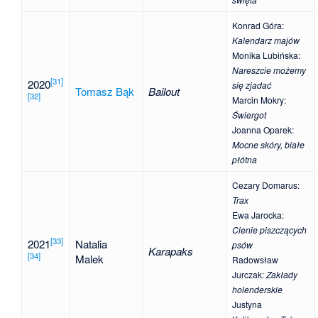
Konrad Góra
:
Kalendarz majów
Monika Lubińska
:
Nareszcie możemy
[
31
]
2020
się zjadać
Tomasz Bąk
Bailout
[
32
]
Marcin Mokry
:
Świergot
Joanna Oparek
:
Mocne skóry, białe
płótna
Cezary Domarus
:
Trax
Ewa Jarocka
:
Cienie piszczących
[
33
]
2021
Natalia
psów
Karapaks
[
34
]
Malek
Radowsław
Jurczak
:
Zakłady
holenderskie
Justyna