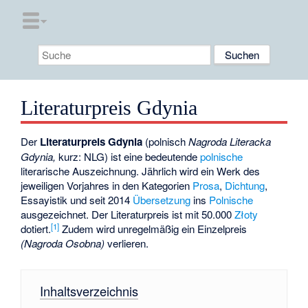
Literaturpreis Gdynia
Der
Literaturpreis Gdynia
(polnisch
Nagroda Literacka
Gdynia,
kurz: NLG) ist eine bedeutende
polnische
literarische Auszeichnung. Jährlich wird ein Werk des
jeweiligen Vorjahres in den Kategorien
Prosa
,
Dichtung
,
Essayistik
und seit 2014
Übersetzung
ins
Polnische
ausgezeichnet. Der Literaturpreis ist mit 50.000
Złoty
[
1
]
dotiert.
Zudem wird unregelmäßig ein Einzelpreis
(Nagroda Osobna)
verlieren.
Inhaltsverzeichnis