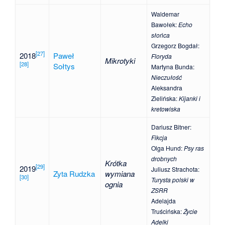
Waldemar
Bawołek
:
Echo
słońca
Grzegorz Bogdał
:
[
27
]
2018
Paweł
Floryda
Mikrotyki
[
28
]
Sołtys
Martyna Bunda
:
Nieczułość
Aleksandra
Zielińska
:
Kijanki i
kretowiska
Dariusz Bitner
:
Fikcja
Olga Hund
:
Psy ras
drobnych
Krótka
[
29
]
2019
Juliusz Strachota
:
Zyta Rudzka
wymiana
[
30
]
Turysta polski w
ognia
ZSRR
Adelajda
Truścińska
:
Życie
Adelki