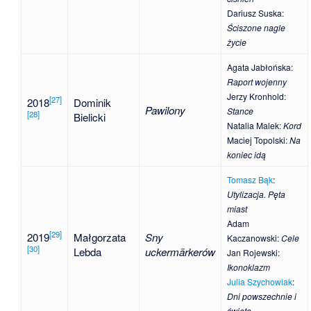
Dariusz Suska
:
Ściszone nagle
życie
Agata Jabłońska
:
Raport wojenny
Jerzy Kronhold
:
[
27
]
2018
Dominik
Pawilony
Stance
[
28
]
Bielicki
Natalia Malek
:
Kord
Maciej Topolski
:
Na
koniec idą
Tomasz Bąk
:
Utylizacja. Pęta
miast
Adam
[
29
]
2019
Małgorzata
Sny
Kaczanowski
:
Cele
[
30
]
Lebda
uckermärkerów
Jan Rojewski
:
Ikonoklazm
Julia Szychowiak
:
Dni powszechnie i
święta