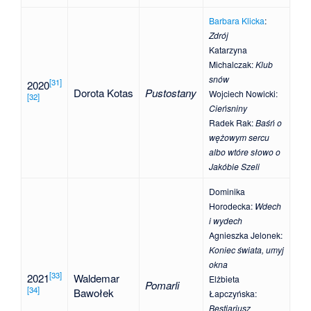
Barbara Klicka
:
Zdrój
Katarzyna
Michalczak
:
Klub
snów
[
31
]
2020
Dorota Kotas
Pustostany
Wojciech Nowicki
:
[
32
]
Cieńsniny
Radek Rak
:
Baśń o
wężowym sercu
albo wtóre słowo o
Jakóbie Szeli
Dominika
Horodecka
:
Wdech
i wydech
Agnieszka Jelonek
:
Koniec świata, umyj
okna
[
33
]
2021
Waldemar
Elżbieta
Pomarli
[
34
]
Bawołek
Łapczyńska
:
Bestiariusz