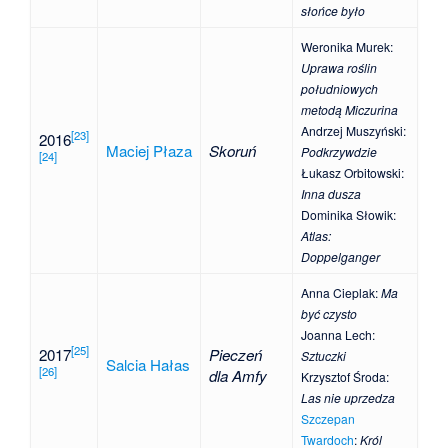
słońce było
Weronika Murek
:
Uprawa roślin
południowych
metodą Miczurina
Andrzej Muszyński
:
[
23
]
2016
Maciej Płaza
Skoruń
Podkrzywdzie
[
24
]
Łukasz Orbitowski
:
Inna dusza
Dominika Słowik
:
Atlas:
Doppelganger
Anna Cieplak
:
Ma
być czysto
Joanna Lech
:
[
25
]
2017
Pieczeń
Sztuczki
Salcia Hałas
[
26
]
dla Amfy
Krzysztof Środa
:
Las nie uprzedza
Szczepan
Twardoch
:
Król