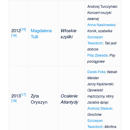
Andrzej Turczyński
:
Koncert muzyki
dawnej
Anna Nasiłowska
:
[
15
]
2012
Magdalena
Włoskie
Konik, szabelka
[
16
]
Tulli
szpilki
Szczepan
Twardoch
:
Tak jest
dobrze
Filip Zawada
:
Psy
pociągowe
Darek Foks
:
Kebab
Meister
Jerzy Kędzierski
:
Opowieść
[
17
]
2013
Zyta
Ocalenie
mężczyzny, który
[
18
]
Oryszyn
Atlantydy
zarabia śpiąc
Andrzej Stasiuk
:
Grochów
Szczepan
Twardoch
:
Morfina