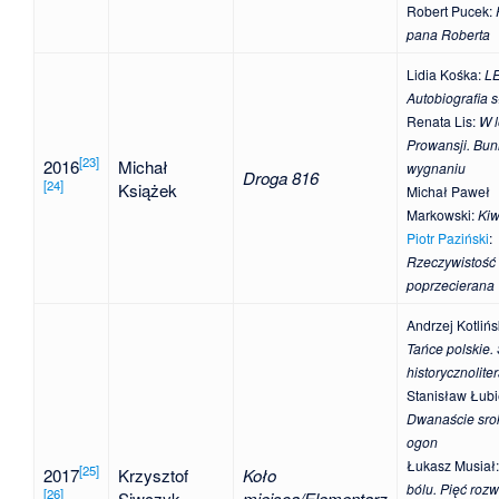
Robert Pucek
:
pana Roberta
Lidia Kośka
:
L
Autobiografia 
Renata Lis
:
W 
Prowansji. Bun
[
23
]
2016
Michał
wygnaniu
Droga 816
[
24
]
Książek
Michał Paweł
Markowski
:
Ki
Piotr Paziński
:
Rzeczywistość
poprzecierana
Andrzej Kotlińs
Tańce polskie. 
historycznolite
Stanisław Łubi
Dwanaście sro
ogon
Łukasz Musiał
[
25
]
2017
Krzysztof
Koło
bólu. Pięć roz
[
26
]
Siwczyk
miejsca/Elementarz