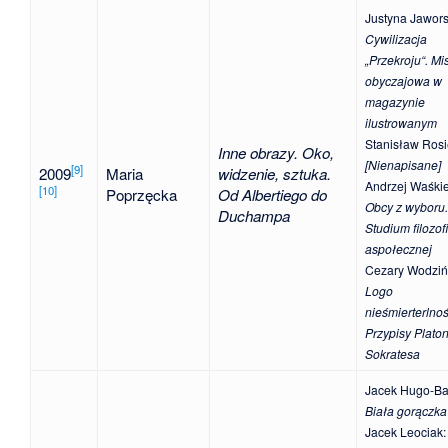
Justyna Jawor
Cywilizacja
„Przekroju“. Mi
obyczajowa w
magazynie
ilustrowanym
Stanisław Ros
Inne obrazy. Oko,
[Nienapisane]
[
9
]
2009
Maria
widzenie, sztuka.
Andrzej Waśki
[
10
]
Poprzęcka
Od Albertiego do
Obcy z wyboru.
Duchampa
Studium filozofi
aspołecznej
Cezary Wodziń
Logo
nieśmierterlnoś
Przypisy Plato
Sokratesa
Jacek Hugo-Ba
Biała gorączka
Jacek Leociak
: