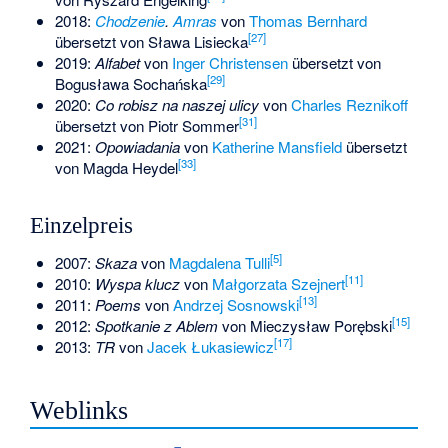
2018:
Chodzenie
.
Amras
von
Thomas Bernhard
[
27
]
übersetzt von
Sława Lisiecka
2019:
Alfabet
von
Inger Christensen
übersetzt von
[
29
]
Bogusława Sochańska
2020:
Co robisz na naszej ulicy
von
Charles Reznikoff
[
31
]
übersetzt von
Piotr Sommer
2021:
Opowiadania
von
Katherine Mansfield
übersetzt
[
33
]
von
Magda Heydel
Einzelpreis
[
5
]
2007:
Skaza
von
Magdalena Tulli
[
11
]
2010:
Wyspa klucz
von
Małgorzata Szejnert
[
13
]
2011:
Poems
von
Andrzej Sosnowski
[
15
]
2012:
Spotkanie z Ablem
von
Mieczysław Porębski
[
17
]
2013:
TR
von
Jacek Łukasiewicz
Weblinks