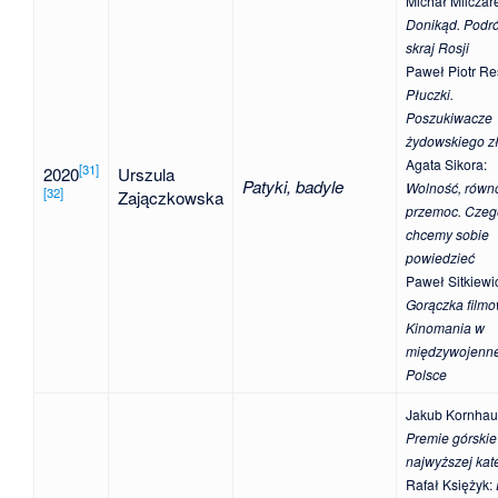
Michał Milczar
Donikąd. Podr
skraj Rosji
Paweł Piotr R
Płuczki.
Poszukiwacze
żydowskiego z
Agata Sikora
:
[
31
]
2020
Urszula
Patyki, badyle
Wolność, równ
[
32
]
Zajączkowska
przemoc. Czeg
chcemy sobie
powiedzieć
Paweł Sitkiewi
Gorączka filmo
Kinomania w
międzywojenne
Polsce
Jakub Kornhau
Premie górskie
najwyższej kate
Rafał Księżyk
: