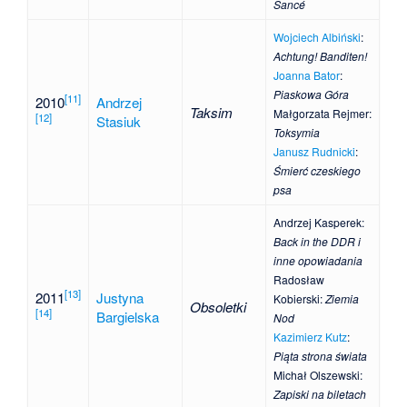
Sancé
Wojciech Albiński
:
Achtung! Banditen!
Joanna Bator
:
Piaskowa Góra
[
11
]
2010
Andrzej
Taksim
Małgorzata Rejmer
:
[
12
]
Stasiuk
Toksymia
Janusz Rudnicki
:
Śmierć czeskiego
psa
Andrzej Kasperek
:
Back in the DDR i
inne opowiadania
Radosław
[
13
]
2011
Justyna
Kobierski
:
Ziemia
Obsoletki
[
14
]
Bargielska
Nod
Kazimierz Kutz
:
Piąta strona świata
Michał Olszewski
:
Zapiski na biletach