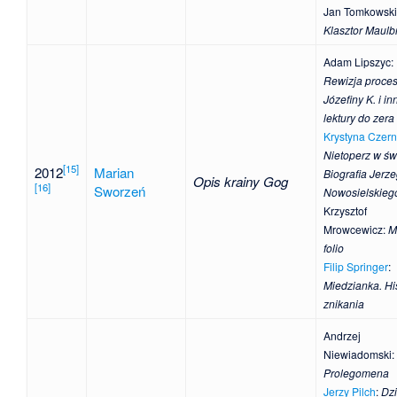
Jan Tomkowski
Klasztor Maulb
Adam Lipszyc
:
Rewizja proce
Józefiny K. i in
lektury do zera
Krystyna Czern
Nietoperz w świ
[
15
]
2012
Marian
Biografia Jerz
Opis krainy Gog
[
16
]
Sworzeń
Nowosielskieg
Krzysztof
Mrowcewicz
:
M
folio
Filip Springer
:
Miedzianka. Hi
znikania
Andrzej
Niewiadomski
:
Prolegomena
Jerzy Pilch
:
Dzi