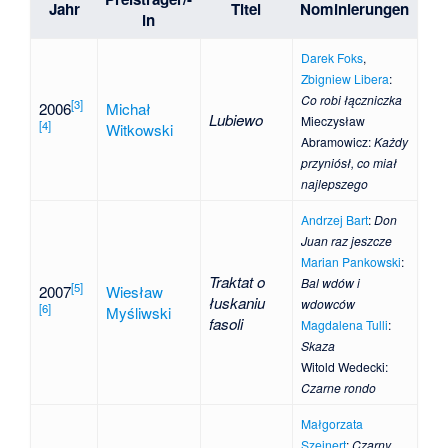
Jahr
Titel
Nominierungen
in
Darek Foks
,
Zbigniew Libera
:
Co robi łączniczka
[
3
]
2006
Michał
Lubiewo
Mieczysław
[
4
]
Witkowski
Abramowicz
:
Każdy
przyniósł, co miał
najlepszego
Andrzej Bart
:
Don
Juan raz jeszcze
Marian Pankowski
:
Traktat o
Bal wdów i
[
5
]
2007
Wiesław
łuskaniu
wdowców
[
6
]
Myśliwski
fasoli
Magdalena Tulli
:
Skaza
Witold Wedecki
:
Czarne rondo
Małgorzata
Szejnert
:
Czarny