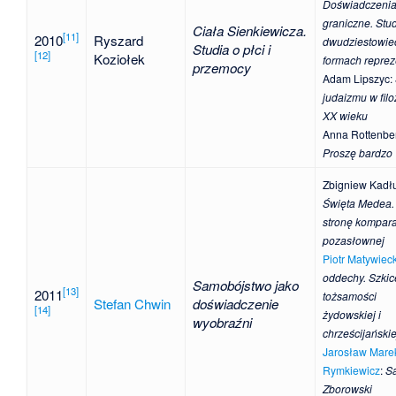
Doświadczeni
graniczne. Stud
Ciała Sienkiewicza.
[
11
]
2010
Ryszard
dwudziestowie
Studia o płci i
[
12
]
Koziołek
formach reprez
przemocy
Adam Lipszyc
:
judaizmu w filoz
XX wieku
Anna Rottenbe
Proszę bardzo
Zbigniew Kadł
Święta Medea.
stronę kompara
pozasłownej
Piotr Matywieck
oddechy. Szkic
Samobójstwo jako
[
13
]
2011
tożsamości
Stefan Chwin
doświadczenie
[
14
]
żydowskiej i
wyobraźni
chrześcijańskie
Jarosław Mare
Rymkiewicz
:
S
Zborowski