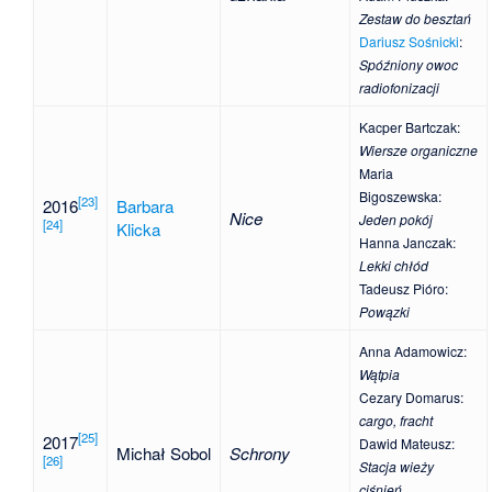
Zestaw do besztań
Dariusz Sośnicki
:
Spóźniony owoc
radiofonizacji
Kacper Bartczak
:
Wiersze organiczne
Maria
Bigoszewska
:
[
23
]
2016
Barbara
Nice
Jeden pokój
[
24
]
Klicka
Hanna Janczak
:
Lekki chłód
Tadeusz Pióro
:
Powązki
Anna Adamowicz
:
Wątpia
Cezary Domarus
:
cargo, fracht
[
25
]
2017
Dawid Mateusz
:
Michał Sobol
Schrony
[
26
]
Stacja wieży
ciśnień