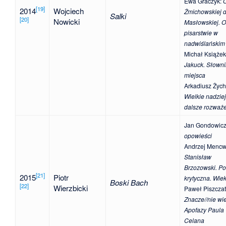
Ewa Graczyk
:
[
19
]
2014
Wojciech
Żmichowskiej 
Salki
[
20
]
Nowicki
Masłowskiej. O
pisarstwie w
nadwiślańskim 
Michał Książek
Jakuck. Słowni
miejsca
Arkadiusz Żych
Wielkie nadziej
dalsze rozważ
Jan Gondowic
opowieści
Andrzej Mencw
Stanisław
Brzozowski. P
[
21
]
2015
Piotr
krytyczna. Wie
Boski Bach
[
22
]
Wierzbicki
Paweł Piszcza
Znacze//nie wi
Apofazy Paula
Celana