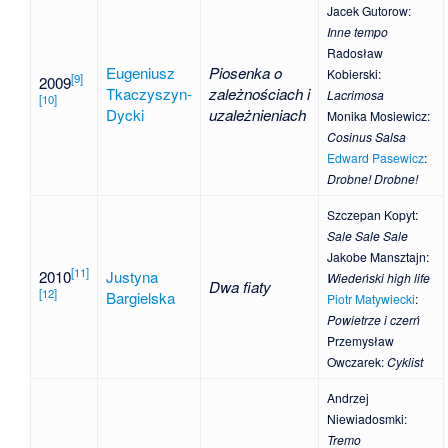
Jacek Gutorow
:
Inne tempo
Radosław
Eugeniusz
Piosenka o
Kobierski
:
[
9
]
2009
Tkaczyszyn-
zależnościach i
Lacrimosa
[
10
]
Dycki
uzależnieniach
Monika Mosiewicz
:
Cosinus Salsa
Edward Pasewicz
:
Drobne! Drobne!
Szczepan Kopyt
:
Sale Sale Sale
Jakobe Mansztajn
:
[
11
]
2010
Justyna
Wiedeński high life
Dwa fiaty
[
12
]
Bargielska
Piotr Matywiecki
:
Powietrze i czerń
Przemysław
Owczarek
:
Cyklist
Andrzej
Niewiadosmki
:
Tremo