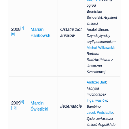
ogród
Bronisław
Świderski
:
Asystent
śmierci
[
7
]
2008
Marian
Ostatni zlot
Anatol Ulman
:
[
8
]
Pankowski
aniołów
Dzyndzylyndzy
czyli postmortuizm
Michał Witkowski
:
Barbara
Radziwiłłówna z
Jaworzna-
Szczakowej
Andrzej Bart
:
Fabryka
muchołapek
Inga Iwasiów
:
[
9
]
2009
Marcin
Jedenaście
Bambino
[
10
]
Świetlicki
Jacek Podsiadło
:
Życie, zwłaszcza
śmierć Angeliki de