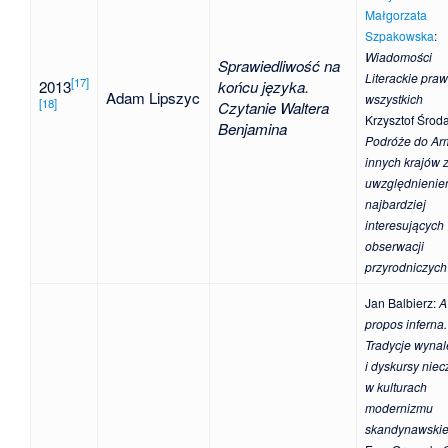
Małgorzata
Szpakowska
:
Wiadomości
Sprawiedliwość na
Literackie praw
[
17
]
2013
końcu języka.
Adam Lipszyc
wszystkich
[
18
]
Czytanie Waltera
Krzysztof Środ
Benjamina
Podróże do Arm
innych krajów 
uwzględnieni
najbardziej
interesujących
obserwacji
przyrodniczych
Jan Balbierz
:
A
propos inferna.
Tradycje wynal
i dyskursy niec
w kulturach
modernizmu
skandynawski