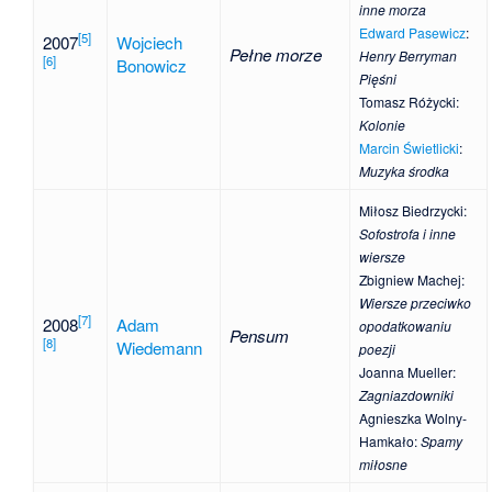
inne morza
Edward Pasewicz
:
[
5
]
2007
Wojciech
Pełne morze
Henry Berryman
[
6
]
Bonowicz
Pięśni
Tomasz Różycki
:
Kolonie
Marcin Świetlicki
:
Muzyka środka
Miłosz Biedrzycki
:
Sofostrofa i inne
wiersze
Zbigniew Machej
:
Wiersze przeciwko
[
7
]
2008
Adam
opodatkowaniu
Pensum
[
8
]
Wiedemann
poezji
Joanna Mueller
:
Zagniazdowniki
Agnieszka Wolny-
Hamkało
:
Spamy
miłosne