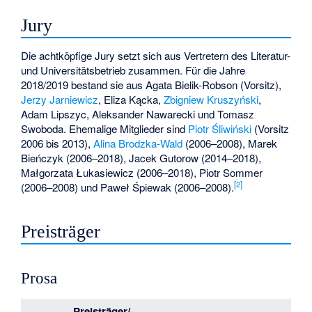
Jury
Die achtköpfige Jury setzt sich aus Vertretern des Literatur-
und Universitätsbetrieb zusammen. Für die Jahre
2018/2019 bestand sie aus
Agata Bielik-Robson
(Vorsitz),
Jerzy Jarniewicz
,
Eliza Kącka
,
Zbigniew Kruszyński
,
Adam Lipszyc
,
Aleksander Nawarecki
und
Tomasz
Swoboda
. Ehemalige Mitglieder sind
Piotr Śliwiński
(Vorsitz
2006 bis 2013),
Alina Brodzka-Wald
(2006–2008),
Marek
Bieńczyk
(2006–2018),
Jacek Gutorow
(2014–2018),
Małgorzata Łukasiewicz
(2006–2018),
Piotr Sommer
[
2
]
(2006–2008) und
Paweł Śpiewak
(2006–2008).
Preisträger
Prosa
Preisträger/-