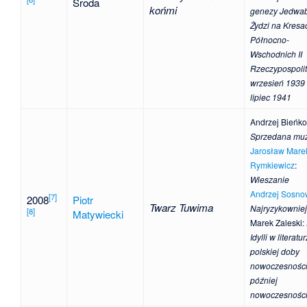
Środa
końmi
genezy Jedwa
Żydzi na Kresa
Północno-
Wschodnich II
Rzeczypospolit
wrzesień 1939
lipiec 1941
Andrzej Bieńk
Sprzedana mu
Jarosław Mare
Rymkiewicz
:
Wieszanie
Andrzej Sosno
[
7
]
2008
Piotr
Twarz Tuwima
Najryzykowniej
[
8
]
Matywiecki
Marek Zaleski
:
Idylli w literatu
polskiej doby
nowoczesności
później
nowoczesnośc