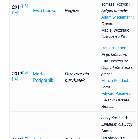
Tomasz Różycki
:
[
13
]
2011
Ewa Lipska
Pogłos
Księga obrotów
[
14
]
Adam Wiedemann
:
Dywan
Maciej Woźniak
:
Ucieczka z Elei
Roman Honet
:
Piąte królestwo
Eda Ostrowska
:
Dojrzałość piersi i
[
15
]
2012
Marta
Rezydencja
pieśni
[
16
]
Podgórnik
surykatek
Marcin Sendecki
:
Farsz
Edward Pasewicz
:
Pałacyk Bertolta
Brechta
Jerzy Kronhold
:
Epitafium dla Lucy
Andrzej
Niewiadomski
:
[
17
]