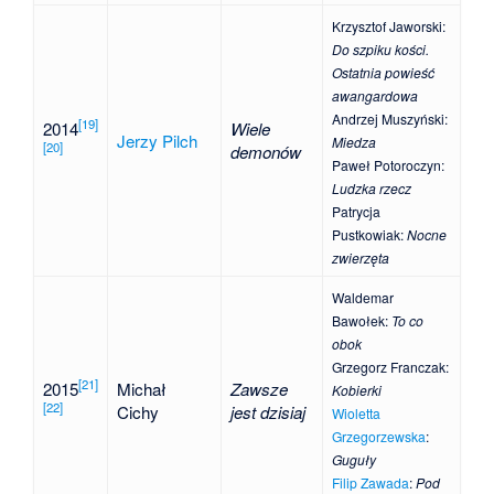
Krzysztof Jaworski
:
Do szpiku kości.
Ostatnia powieść
awangardowa
Andrzej Muszyński
:
[
19
]
2014
Wiele
Jerzy Pilch
Miedza
[
20
]
demonów
Paweł Potoroczyn
:
Ludzka rzecz
Patrycja
Pustkowiak
:
Nocne
zwierzęta
Waldemar
Bawołek
:
To co
obok
Grzegorz Franczak
:
[
21
]
2015
Michał
Zawsze
Kobierki
[
22
]
Cichy
jest dzisiaj
Wioletta
Grzegorzewska
:
Guguły
Filip Zawada
:
Pod