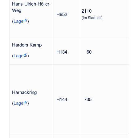
Han
Hans-Ulrich-Höller-
200
Weg
2110
H852
das
(im Stadtteil)
„Bo
(
Lage
)
verd
Harders Kamp
And
H134
60
1866
(
Lage
)
Gel
Ern
(188
Arv
1942
Harnackring
Har
H144
735
194
(
Lage
)
Lite
Wid
geg
Nat