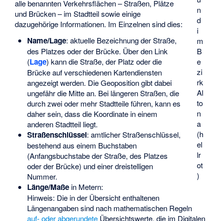
alle benannten Verkehrsflächen – Straßen, Plätze
n
und Brücken – im Stadtteil sowie einige
d
dazugehörige Informationen. Im Einzelnen sind dies:
i
Name/Lage
: aktuelle Bezeichnung der Straße,
m
B
des Platzes oder der Brücke. Über den Link
e
(
Lage
) kann die Straße, der Platz oder die
zi
Brücke auf verschiedenen Kartendiensten
rk
angezeigt werden. Die Geoposition gibt dabei
Al
ungefähr die Mitte an. Bei längeren Straßen, die
to
durch zwei oder mehr Stadtteile führen, kann es
n
daher sein, dass die Koordinate in einem
a
anderen Stadtteil liegt.
(h
Straßenschlüssel
: amtlicher Straßenschlüssel,
el
bestehend aus einem Buchstaben
lr
(Anfangsbuchstabe der Straße, des Platzes
ot
oder der Brücke) und einer dreistelligen
)
Nummer.
Länge/Maße
in Metern:
Hinweis: Die in der Übersicht enthaltenen
Längenangaben sind nach mathematischen Regeln
auf- oder abgerundete
Übersichtswerte, die im Digitalen