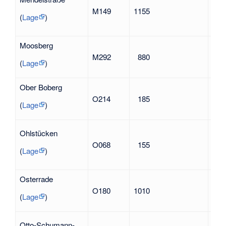
194
M149
1155
Opf
(
Lage
)
Nat
Moosberg
nac
M292
880
Flu
(
Lage
)
Ober Boberg
nac
O214
185
des 
(
Lage
)
Bob
nach
Ohlstücken
Jah
O068
155
leb
(
Lage
)
Ohl
Osterrade
O180
1010
nac
(
Lage
)
Ott
Otto-Schumann-