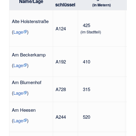
Name/Lage
schlüssel
(in Metern)
nac
Alte Holstenstraße
Hols
425
A124
Ben
(
Lage
)
(im Stadtteil)
his
den
Am Beckerkamp
A192
410
nac
(
Lage
)
Am Blumenhof
nac
A728
315
ehe
(
Lage
)
nac
Am Heesen
Flu
A244
520
Hee
(
Lage
)
Hee