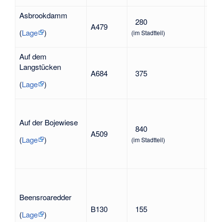
Asbrookdamm
nach
280
A479
urk
(
Lage
)
(im Stadtteil)
Flu
Auf dem
Langstücken
A684
375
nac
(
Lage
)
abg
Auf der Bojewiese
Vor
840
A509
Gel
(
Lage
)
(im Stadtteil)
Bec
nac
Beensroaredder
nac
B130
155
Flu
(
Lage
)