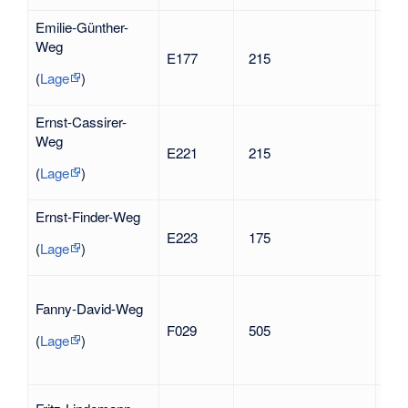
Emilie-Günther-
Emi
Weg
194
E177
215
Heim
(
Lage
)
-for
Ernst-Cassirer-
Weg
Ern
E221
215
194
(
Lage
)
Ernst-Finder-Weg
Erns
E223
175
Päd
(
Lage
)
Hei
Fan
Fanny-David-Weg
1944
F029
505
Verb
(
Lage
)
Opf
Nat
Fri