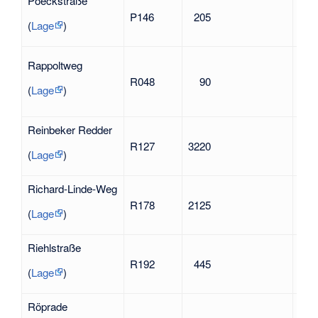
Poeckstraße
Wil
P146
205
1933
(
Lage
)
Fra
Rappoltweg
194
R048
90
Opf
(
Lage
)
Nat
Reinbeker Redder
Rei
R127
3220
Sto
(
Lage
)
Hols
Richard-Linde-Weg
Ric
R178
2125
192
(
Lage
)
Riehlstraße
Wilh
R192
445
(182
(
Lage
)
und 
Röprade