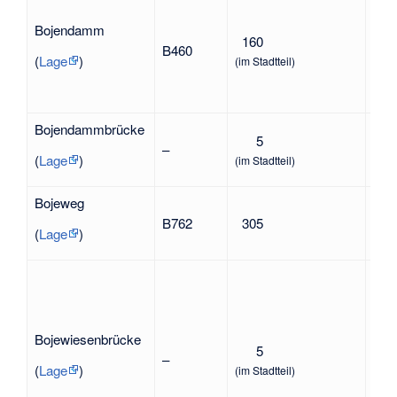
lt.
eine
Bojendamm
160
Han
B460
Lud
(
Lage
)
(im Stadtteil)
auch
Boj
Bojendammbrücke
5
in 
–
Boj
(
Lage
)
(im Stadtteil)
Bojeweg
in A
B762
305
Str
(
Lage
)
Bojewiesenbrücke
5
in A
–
Str
(
Lage
)
(im Stadtteil)