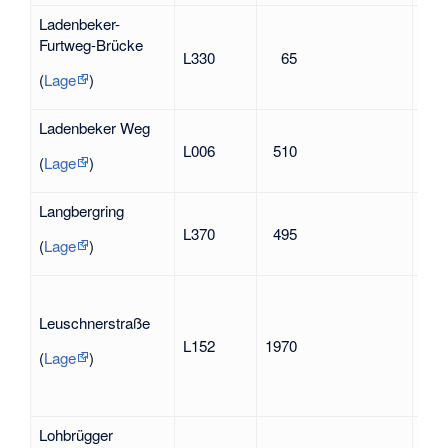
Ladenbeker-
Furtweg-Brücke
in 
L330
65
Lad
(
Lage
)
Ladenbeker Weg
Lade
L006
510
Loh
(
Lage
)
Langbergring
in A
L370
495
Str
(
Lage
)
Wil
(18
Leuschnerstraße
Poli
L152
1970
Wid
(
Lage
)
geg
Nat
Lohbrügger
nach