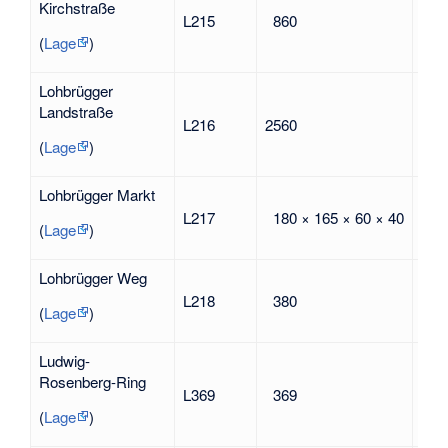
Kirchstraße
und
L215
860
erba
(
Lage
)
füh
Lohbrügger
Landstraße
L216
2560
nach
(
Lage
)
Lohbrügger Markt
nac
L217
180 × 165 × 60 × 40
im S
(
Lage
)
Lohbrügger Weg
L218
380
nach
(
Lage
)
Ludwig-
Lud
Rosenberg-Ring
L369
369
(19
Gew
(
Lage
)