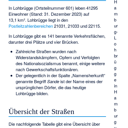
H
a
In Lohbrügge (Ortsteilnummer 601) leben 41295
m
Einwohner (Stand: 31. Dezember 2023) auf
b
13,1 km². Lohbrügge liegt in den
ur
Postleitzahlenbereichen
21031, 21033 und 22115.
g-
In Lohbrügge gibt es 141 benannte Verkehrsflächen,
L
darunter drei Plätze und vier Brücken.
o
h
Zahlreiche Straßen wurden nach
br
Widerstandskämpfern, Opfern und Verfolgten
ü
des Nationalsozialismus benannt, einige weitere
g
nach Gewerkschaftsfunktionären.
g
Der gelegentlich in der Spalte „Namensherkunft“
e
genannte Begriff
Sande
ist der Name eines der
in
ursprünglichen Dörfer, die das heutige
H
Lohbrügge bilden.
a
m
b
Übersicht der Straßen
ur
g
Die nachfolgende Tabelle gibt eine Übersicht über
u