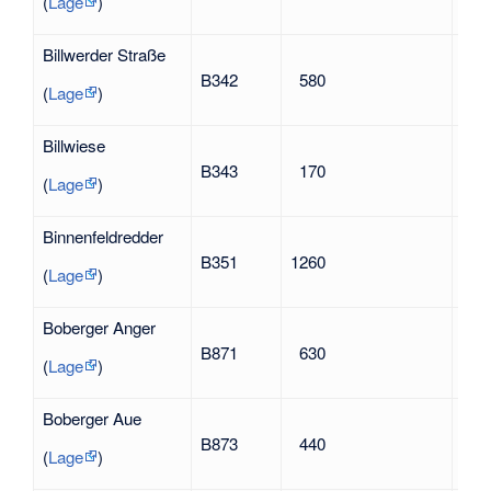
Niko
(
Lage
)
Billwerder Straße
Ham
B342
580
Bill
(
Lage
)
Billwiese
nac
B343
170
ehe
(
Lage
)
Kam
Binnenfeldredder
B351
1260
nac
(
Lage
)
Boberger Anger
Lohb
B871
630
Bob
(
Lage
)
Boberger Aue
Lohb
B873
440
Bob
(
Lage
)