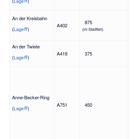
Flu
(
Lage
)
An der Kreisbahn
nac
875
A402
ehe
(
Lage
)
(im Stadtteil)
sto
An der Twiete
nac
A419
375
Ver
(
Lage
)
Anne-Becker-Ring
Ann
A751
450
199
(
Lage
)