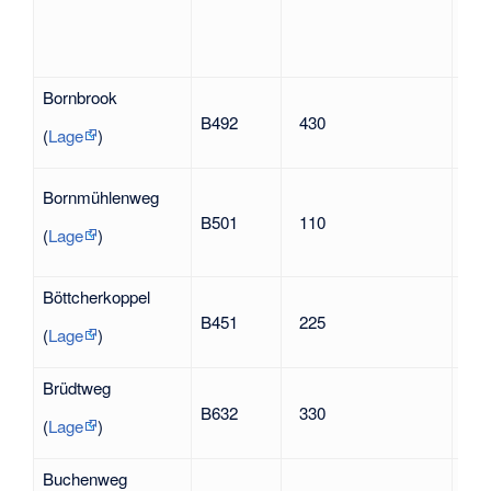
Bornbrook
nac
B492
430
Flu
(
Lage
)
nac
Bornmühlenweg
zwi
B501
110
und
(
Lage
)
Müh
Böttcherkoppel
nac
B451
225
alt
(
Lage
)
Böt
Brüdtweg
Joh
B632
330
194
(
Lage
)
Heim
Buchenweg