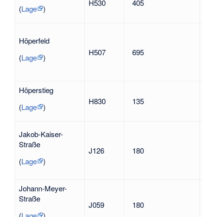
H530
405
ein
(
Lage
)
Wei
nac
Höperfeld
unt
H507
695
Hop
(
Lage
)
des
bild
Höperstieg
in A
H830
135
Str
(
Lage
)
Jak
Jakob-Kaiser-
196
Straße
J126
180
Wid
geg
(
Lage
)
Nat
Johann-Meyer-
Straße
Joh
J059
180
1904
(
Lage
)