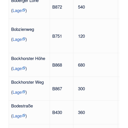
Boberger Lohe
Lohb
B872
540
Bob
(
Lage
)
Fra
Bobzienweg
1941
B751
120
Wid
(
Lage
)
geg
Nat
Bockhorster Höhe
nac
B868
680
Boc
(
Lage
)
Bockhorster Weg
nac
B867
300
Boc
(
Lage
)
Bodestraße
Wil
B430
360
192
(
Lage
)
Nat