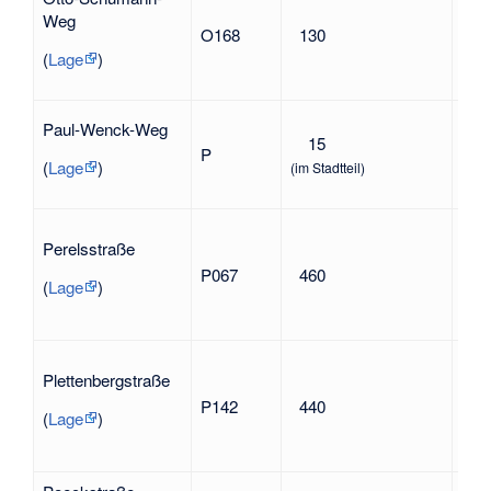
194
Weg
O168
130
Wid
geg
(
Lage
)
Nat
Paul-Wenck-Weg
Pau
15
P
Gene
(
Lage
)
(im Stadtteil)
Ber
Frie
Perelsstraße
(191
P067
460
Wid
(
Lage
)
geg
Nat
Kurt
Plettenbergstraße
(189
P142
440
Wid
(
Lage
)
geg
Nat