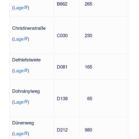
B662
265
nac
(
Lage
)
Chr
Christinenstraße
Geo
C030
230
189
(
Lage
)
Gel
Hein
Dethlefstwiete
Soph
D081
165
186
(
Lage
)
Dich
Han
Dohnányiweg
(190
D138
65
Wid
(
Lage
)
geg
Nat
Dünenweg
nac
D212
980
Bob
(
Lage
)