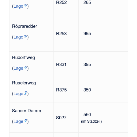
R252
265
nac
(
Lage
)
Röpraredder
R253
995
nac
(
Lage
)
Rudorffweg
Erns
R331
395
191
(
Lage
)
Ruselerweg
Geo
R375
350
1920
(
Lage
)
Hei
Sander Damm
550
S027
nach
(
Lage
)
(im Stadtteil)