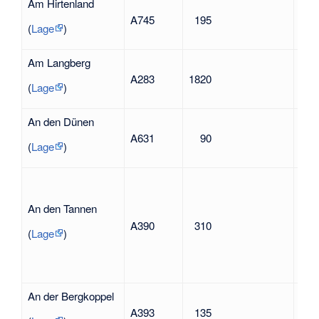
Am Hirtenland
nac
A745
195
Bez
(
Lage
)
Am Langberg
nac
A283
1820
Flu
(
Lage
)
An den Dünen
nac
A631
90
hier
(
Lage
)
An den Tannen
nac
A390
310
hie
(
Lage
)
An der Bergkoppel
nac
A393
135