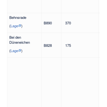
Behnsrade
B890
370
nac
(
Lage
)
Bei den
nach
Düneneichen
B828
175
Bob
der
(
Lage
)