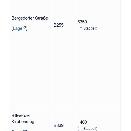
Bergedorfer Straße
6350
Ham
B255
Ber
(
Lage
)
(im Stadtteil)
Billwerder
nac
Kirchensteg
400
B339
im S
(im Stadtteil)