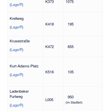
K373
1075
1943
(
Lage
)
Nat
Rein
Krellweg
1953
K418
195
Gem
(
Lage
)
Loh
Krusestraße
Ive
K472
655
Dich
(
Lage
)
Kurt-Adams-Platz
Kur
K516
105
SP
(
Lage
)
Nat
Ladenbeker
Furtweg
950
Lade
L005
Loh
(im Stadtteil)
(
Lage
)