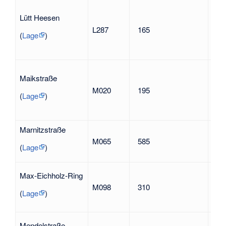
Lütt Heesen
L287
165
nac
(
Lage
)
Gus
Maikstraße
191
M020
195
Amt
(
Lage
)
Gem
San
Marnitzstraße
Lud
M065
585
1943
(
Lage
)
San
Max
Max-Eichholz-Ring
194
M098
310
Opf
(
Lage
)
Nat
Max
Mendelstraße