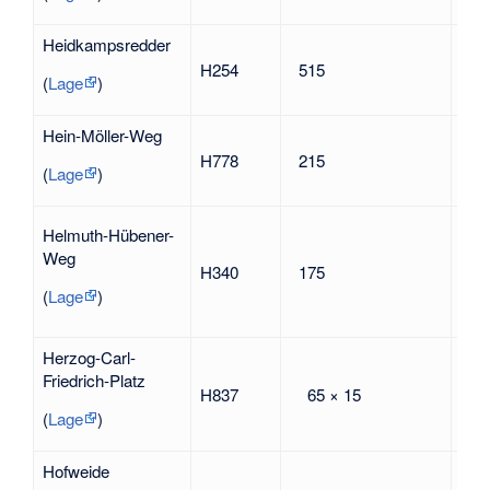
Heidkampsredder
H254
515
nac
(
Lage
)
Hein-Möller-Weg
Hein
H778
215
196
(
Lage
)
Ber
Hel
Helmuth-Hübener-
194
Weg
H340
175
Wid
geg
(
Lage
)
Nat
Herzog-Carl-
Karl
Friedrich-Platz
173
H837
65 × 15
Sch
(
Lage
)
Gott
Hofweide
nach