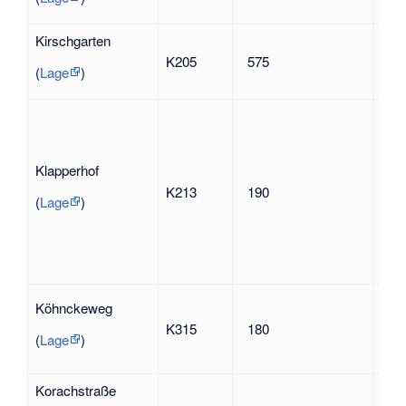
Kirschgarten
nac
K205
575
gel
(
Lage
)
Joh
Klapperhof
Kle
K213
190
nach
(
Lage
)
Bew
spä
Wil
Köhnckeweg
191
K315
180
Org
(
Lage
)
Sch
Korachstraße
Sieg