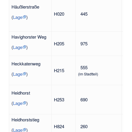
Will
Häußlerstraße
194
H020
445
Wid
(
Lage
)
geg
Nat
Havighorster Weg
Havi
H205
975
Ost
(
Lage
)
nac
Heckkatenweg
555
Gre
H215
ein
(
Lage
)
(im Stadtteil)
(He
Heidhorst
H253
690
nac
(
Lage
)
Heidhorststieg
in A
H824
260
Str
(
Lage
)