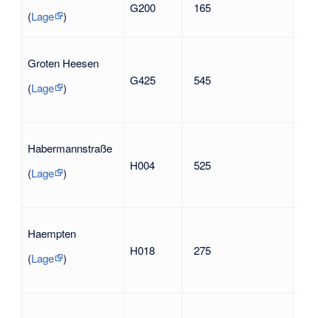
in A
G200
165
Gra
(
Lage
)
Groten Heesen
G425
545
nac
(
Lage
)
Max
Habermannstraße
194
H004
525
Wid
(
Lage
)
geg
Nat
Haempten
H018
275
nac
(
Lage
)