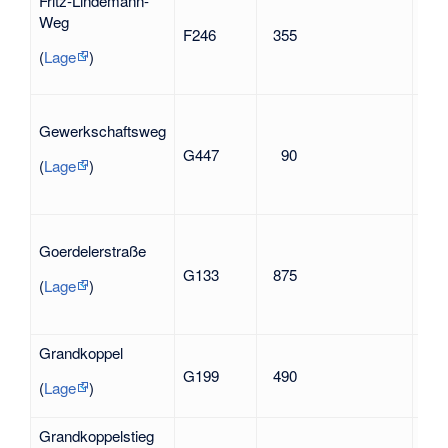
Fritz-Lindemann-
1944
Weg
F246
355
Wid
geg
(
Lage
)
Nat
in 
Gewerkschaftsweg
nah
G447
90
die
(
Lage
)
Gew
ben
Carl
Goerdelerstraße
(188
G133
875
Wid
(
Lage
)
geg
Nat
Grandkoppel
G199
490
nac
(
Lage
)
Grandkoppelstieg