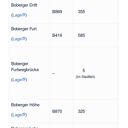
Boberger Drift
Lohb
B869
355
Bob
(
Lage
)
Boberger Furt
nac
B419
585
dur
(
Lage
)
ver
Boberger
Furtwegbrücke
5
in 
–
Bob
(im Stadtteil)
(
Lage
)
Boberger Höhe
Lohb
B870
325
Bob
(
Lage
)