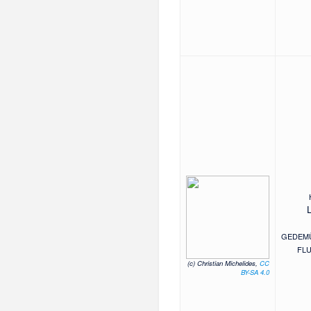
GEDEMÜ
FLU
(c) Christian Michelides,
CC
BY-SA 4.0