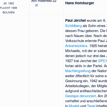
Am Ritterfeld 22
Hans Homburger
JG. 1922
FLUCHT 1939
BOLIVIEN
Paul Jerchel
wurde am 6. 
Schildberg
als Sohn eines 
dessen Frau geboren. Die F
nach Nauen über. Nach d
Volksschule erlernte Paul 
Ankerwicklers
. 1925 heirat
Michaelis, mit der er siebe
denen jedoch nur drei das 
1927 trat Jerchel der
SPD
fortan aktiv in der Partei.
Machtergreifung
der Nationa
weiter öffentlich für seine
Gesinnung ein. 1942 wurd
Arbeitskollegen, der Mitgli
aufgrund antifaschistische
Gestapo
denunziert
. Am 20
verhaftet und anschließend
in
Moabit
und
Tegel
inhafti