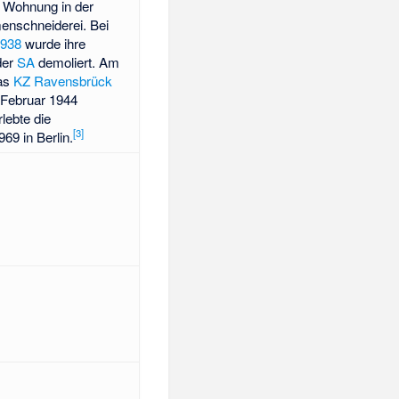
r Wohnung in der
menschneiderei. Bei
938
wurde ihre
der
SA
demoliert. Am
das
KZ Ravensbrück
 Februar 1944
lebte die
[
3
]
69 in Berlin.