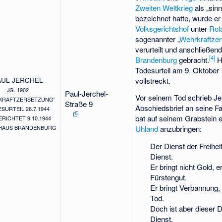
Zweiten Weltkrieg
als „sin
bezeichnet hatte, wurde er
Volksgerichtshof
unter
Rol
sogenannter „
Wehrkraftze
verurteilt und anschließen
[
4
]
Brandenburg
gebracht.
H
Todesurteil am 9. Oktober
AUL JERCHEL
vollstreckt.
JG. 1902
Paul-Jerchel-
Vor seinem Tod schrieb Je
KRAFTZERSETZUNG'
Straße 9
Abschiedsbrief an seine Fa
SURTEIL 26.7.1944
bat auf seinem Grabstein e
RICHTET 9.10.1944
HAUS BRANDENBURG
Uhland
anzubringen:
Der Dienst der Freihei
Dienst.
Er bringt nicht Gold, er
Fürstengut.
Er bringt Verbannung
Tod.
Doch ist aber dieser 
Dienst.