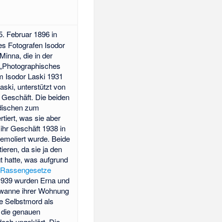
5. Februar 1896 in
es Fotografen Isodor
inna, die in der
 „Photographisches
m Isodor Laski 1931
ski, unterstützt von
 Geschäft. Die beiden
dischen zum
tiert, was sie aber
 ihr Geschäft 1938 in
emoliert wurde. Beide
ieren, da sie ja den
t hatte, was aufgrund
en Rassengesetze
1939 wurden Erna und
dewanne ihrer Wohnung
de Selbstmord als
 die genauen
och ungeklärt. Die