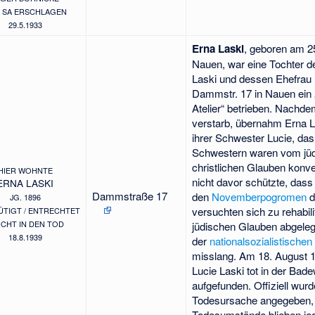
 SA ERSCHLAGEN
29.5.1933
Erna Laski
, geboren am 2
Nauen, war eine Tochter d
Laski und dessen Ehefrau M
Dammstr. 17 in Nauen ein
Atelier“ betrieben. Nachde
verstarb, übernahm Erna La
ihrer Schwester Lucie, das
Schwestern waren vom jü
christlichen Glauben konver
HIER WOHNTE
nicht davor schützte, dass
ERNA LASKI
Dammstraße 17
den
Novemberpogromen
d
JG. 1896
versuchten sich zu rehabilit
TIGT / ENTRECHTET
CHT IN DEN TOD
jüdischen Glauben abgeleg
18.8.1939
der
nationalsozialistisch
misslang. Am 18. August 
Lucie Laski tot in der Ba
aufgefunden. Offiziell wur
Todesursache angegeben,
Todesumstände blieben jed