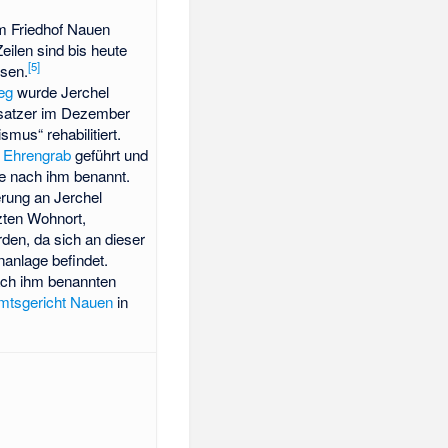
m Friedhof Nauen
eilen sind bis heute
[
5
]
esen.
eg
wurde Jerchel
esatzer im Dezember
mus“ rehabilitiert.
s
Ehrengrab
geführt und
e nach ihm benannt.
rung an Jerchel
zten Wohnort,
rden, da sich an dieser
nanlage befindet.
ach ihm benannten
mtsgericht Nauen
in