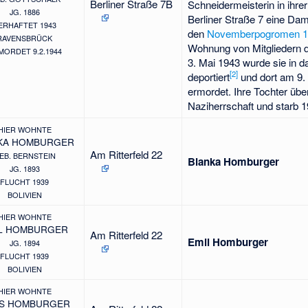
Berliner Straße 7B
Schneidermeisterin in ihre
JG. 1886
Berliner Straße 7 eine Da
ERHAFTET 1943
den
Novemberpogromen 1
RAVENSBRÜCK
Wohnung von Mitgliedern 
MORDET 9.2.1944
3. Mai 1943 wurde sie in 
[
2
]
deportiert
und dort am 9.
ermordet. Ihre Tochter über
Naziherrschaft und starb 19
HIER WOHNTE
KA HOMBURGER
Am Ritterfeld 22
EB. BERNSTEIN
Bianka Homburger
JG. 1893
FLUCHT 1939
BOLIVIEN
HIER WOHNTE
L HOMBURGER
Am Ritterfeld 22
Emil Homburger
JG. 1894
FLUCHT 1939
BOLIVIEN
HIER WOHNTE
S HOMBURGER