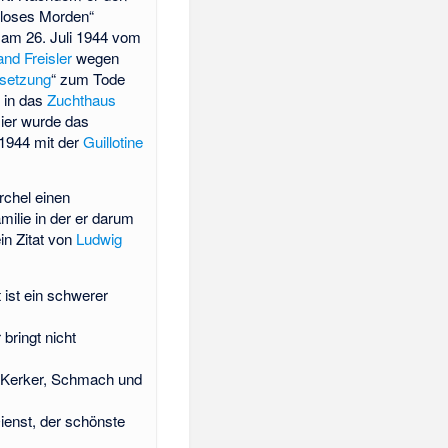
nloses Morden“
 am 26. Juli 1944 vom
and Freisler
wegen
rsetzung
“ zum Tode
d in das
Zuchthaus
ier wurde das
 1944 mit der
Guillotine
rchel einen
milie in der er darum
in Zitat von
Ludwig
t ist ein schwerer
 bringt nicht
, Kerker, Schmach und
Dienst, der schönste