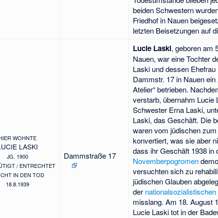
beiden Schwestern wurden
Friedhof in Nauen beigeset
letzten Beisetzungen auf d
Lucie Laski
, geboren am 5
Nauen, war eine Tochter d
Laski und dessen Ehefrau M
Dammstr. 17 in Nauen ein
Atelier“ betrieben. Nachde
verstarb, übernahm Lucie L
Schwester Erna Laski, unte
Laski, das Geschäft. Die 
waren vom jüdischen zum 
HIER WOHNTE
konvertiert, was sie aber n
LUCIE LASKI
dass ihr Geschäft 1938 in 
Dammstraße 17
JG. 1900
Novemberpogromen
demol
TIGT / ENTRECHTET
versuchten sich zu rehabilit
CHT IN DEN TOD
jüdischen Glauben abgeleg
18.8.1939
der
nationalsozialistisch
misslang. Am 18. August 
Lucie Laski tot in der Ba