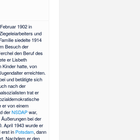
Februar 1902 in
Ziegeleiarbeiters und
amilie siedelte 1914
em Besuch der
Jerchel den Beruf des
ete er Lisbeth
n Kinder hatte, von
Jugendalter erreichten.
bei und betätigte sich
 Auch nach der
lsozialisten trat er
 sozialdemokratische
e er von einem
ed der
NSDAP
war,
r Äußerungen bei der
. April 1943 wurde er
 erst in
Potsdam
, dann
ert. Nachdem er den