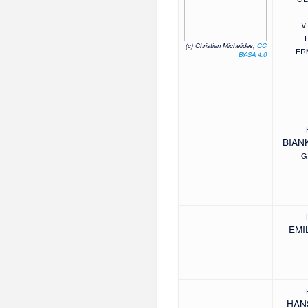
V
(c) Christian Michelides,
CC
ER
BY-SA 4.0
BIAN
G
EMI
HAN