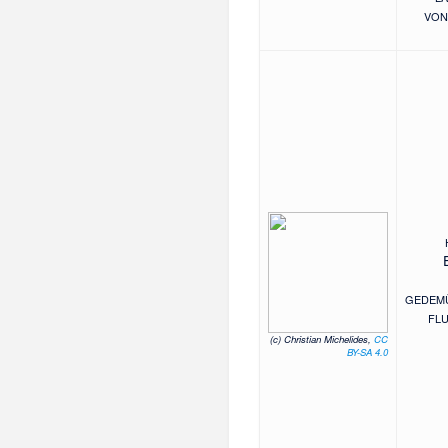
VON
GEDEMÜ
FLU
(c) Christian Michelides,
CC
BY-SA 4.0