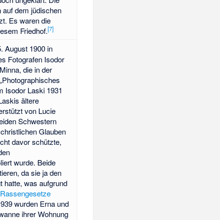
 auf dem jüdischen
zt. Es waren die
[
7
]
iesem Friedhof.
. August 1900 in
es Fotografen Isodor
inna, die in der
 „Photographisches
m Isodor Laski 1931
askis ältere
rstützt von Lucie
beiden Schwestern
christlichen Glauben
icht davor schützte,
den
iert wurde. Beide
ieren, da sie ja den
t hatte, was aufgrund
en Rassengesetze
1939 wurden Erna und
dewanne ihrer Wohnung