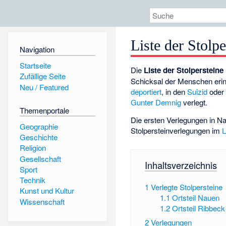
Liste der Stolp
Navigation
Startseite
Die
Liste der Stolpersteine
Zufällige Seite
Schicksal der Menschen erin
Neu / Featured
deportiert
, in den
Suizid
oder
Gunter Demnig
verlegt.
Themenportale
Die ersten Verlegungen in Na
Geographie
Stolpersteinverlegungen im
L
Geschichte
Religion
Gesellschaft
Inhaltsverzeichnis
Sport
Technik
1
Verlegte Stolpersteine
Kunst und Kultur
1.1
Ortsteil Nauen
Wissenschaft
1.2
Ortsteil Ribbeck
2
Verlegungen