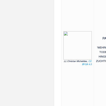
P
'WEHR
TODE
HINGE
ZUCHT
(c) Christian Michelides,
CC
BY-SA 4.0