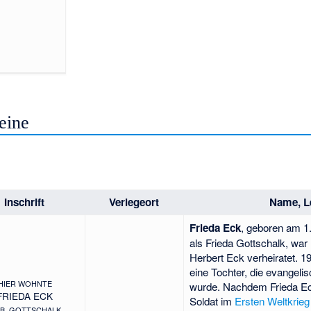
teine
Inschrift
Verlegeort
Name, L
Frieda Eck
, geboren am 1.
als Frieda Gottschalk, wa
Herbert Eck verheiratet. 
eine Tochter, die evangeli
HIER WOHNTE
wurde. Nachdem Frieda E
FRIEDA ECK
Soldat im
Ersten Weltkrieg
B. GOTTSCHALK