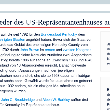
lieder des US-Repräsentantenhauses 
r auf, die seit 1792 für den
Bundesstaat
Kentucky
dem
inigten Staaten
angehört haben. Bevor sich der Staat von
J
wurde das Gebiet des ehemaligen
Kentucky County
vom
d
i 1792 durch
John Brown
im
ersten
und
zweiten
Kongress
d
tsgründung schickte Kentucky zunächst zwei Abgeordnete
K
l stieg bereits 1806 auf sechs an. Zwischen 1833 und 1843
v
tstand von 13 Abgeordneten erreicht. Danach bewegte
bedingt durch Anpassungen nach den jeweiligen
ischen neun und elf, ehe sie ab 1953 dauerhaft niedriger
auf sechs sank. Gewählt wurde fast ausnahmslos getrennt
nur 1932 anders, als ein einziges Mal sämtliche neun
B
 vergeben wurden.
d
d
,
John C. Breckinridge
und
Alben W. Barkley
saßen drei
K
für Kentucky im Repräsentantenhaus.
v