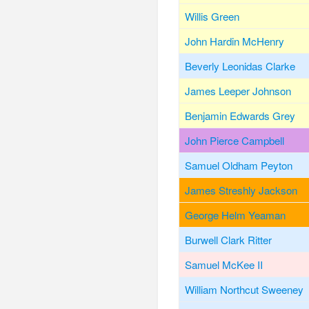
Willis Green
John Hardin McHenry
Beverly Leonidas Clarke
James Leeper Johnson
Benjamin Edwards Grey
John Pierce Campbell
Samuel Oldham Peyton
James Streshly Jackson
George Helm Yeaman
Burwell Clark Ritter
Samuel McKee II
William Northcut Sweeney