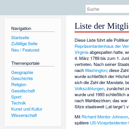
Liste der Mitg
Navigation
Startseite
Diese Liste führt alle Politike
Zufällige Seite
Repräsentantenhaus der Vere
Neu / Featured
Virginia
abgespalten hatte, 
4. März 1789 bis zum 1. Jun
Themenportale
vertreten. Nach seiner Staa
nach
Washington
; diese Zah
Geographie
wurde schließlich der Höchs
Geschichte
sich die Zahl der Mandate, 
Religion
Volkszählungen
, zunächst zw
Gesellschaft
wurde und 1993 schließlich 
Sport
nach Wahlbezirken; das war 
Technik
Sitze staatsweit („at-large“)
Kunst und Kultur
Wissenschaft
Mit
Richard Mentor Johnson
spätere
US-Vizepräsidenten