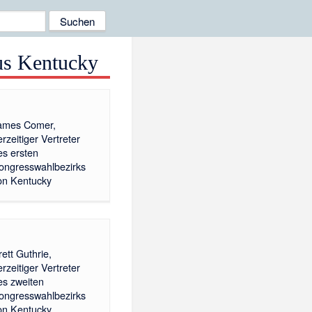
aus Kentucky
ames Comer,
erzeitiger Vertreter
es ersten
ongresswahlbezirks
on Kentucky
rett Guthrie,
erzeitiger Vertreter
es zweiten
ongresswahlbezirks
on Kentucky