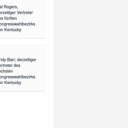
al Rogers,
erzeitiger Vertreter
es fünften
ongresswahlbezirks
on Kentucky
ndy Barr, derzeitiger
ertreter des
echsten
ongresswahlbezirks
on Kentucky