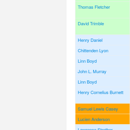
Thomas Fletcher
David Trimble
Henry Daniel
Chittenden Lyon
Linn Boyd
John L. Murray
Linn Boyd
Henry Cornelius Burnett
Samuel Lewis Casey
Lucien Anderson
Lawrence Strother