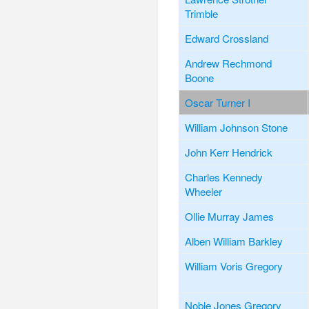
Trimble
Edward Crossland
Andrew Rechmond
Boone
Oscar Turner I
William Johnson Stone
John Kerr Hendrick
Charles Kennedy
Wheeler
Ollie Murray James
Alben William Barkley
William Voris Gregory
Noble Jones Gregory