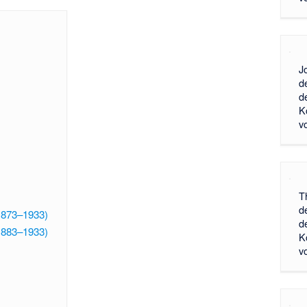
J
d
d
K
v
T
d
1873–1933)
d
1883–1933)
K
v