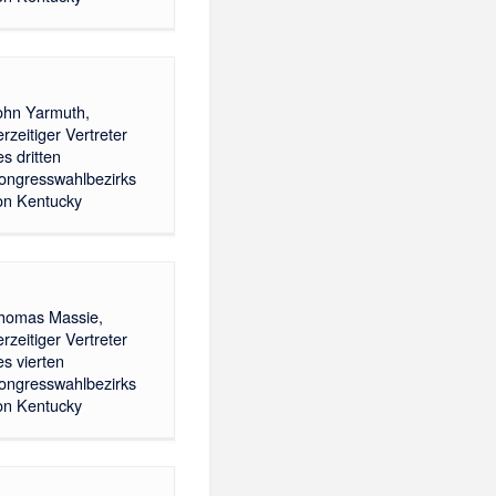
ohn Yarmuth,
erzeitiger Vertreter
es dritten
ongresswahlbezirks
on Kentucky
homas Massie,
erzeitiger Vertreter
es vierten
ongresswahlbezirks
on Kentucky