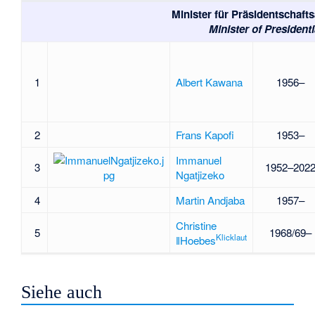
Minister für Präsidentschaft
Minister of Presidenti
1
Albert Kawana
1956–
2
Frans Kapofi
1953–
Immanuel
3
1952–202
Ngatjizeko
4
Martin Andjaba
1957–
Christine
5
1968/69–
Klicklaut
ǁHoebes
Siehe auch