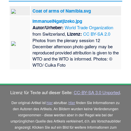
Coat of arms of Namibia.svg
ImmanuelNgatjizeko.jpg
Autor/Urheber:
World Trade Organization
from Switzerland,
Lizenz:
CC BY-SA 2.0
Photos from the plenary session 12
December afternoon photo gallery may be
reproduced provided attribution is given to the
WTO and the WTO is informed. Photos: ©
WTO/ Cuika Foto
Lizenz für Texte auf dieser Seite:
CC-BY-SA 3.0 Unported
.
Der original-Artikel ist
hier
abrufbar.
Hier
finden Sie Informationen zu
den Autoren des Artikels. An Bildern wurden keine Veränderungen
vorgenommen - diese werden aber in der Regel wie bei der
ursprünglichen Quelle des Artikels verkleinert, d.h. als Vorschaubilder
angezeigt. Klicken Sie auf ein Bild für weitere Informationen zum