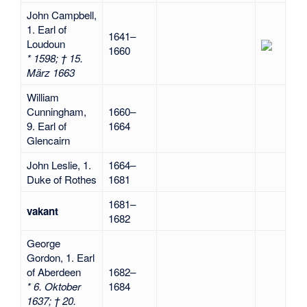
John Campbell,
1. Earl of
1641–
Loudoun
1660
* 1598; † 15.
März 1663
William
Cunningham,
1660–
9. Earl of
1664
Glencairn
John Leslie, 1.
1664–
Duke of Rothes
1681
1681–
vakant
1682
George
Gordon, 1. Earl
of Aberdeen
1682–
* 6. Oktober
1684
1637; † 20.