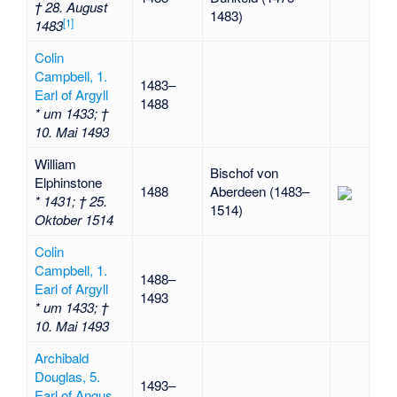
† 28. August
1483)
[
1
]
1483
Colin
Campbell, 1.
1483–
Earl of Argyll
1488
* um 1433; †
10. Mai 1493
William
Bischof von
Elphinstone
1488
Aberdeen (1483–
* 1431; † 25.
1514)
Oktober 1514
Colin
Campbell, 1.
1488–
Earl of Argyll
1493
* um 1433; †
10. Mai 1493
Archibald
Douglas, 5.
1493–
Earl of Angus