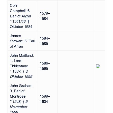
Colin
Campbell, 6.
1579–
Earl of Argyll
1584
* 1541/46
; †
Oktober 1584
James
1584–
Stewart, 5. Earl
1585
of Arran
John Maitland,
1. Lord
1586–
Thirlestane
1595
* 1537; † 3.
Oktober 1595
John Graham,
3. Earl of
Montrose
1599–
* 1548; † 9.
1604
November
1608