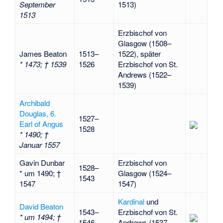
September
1513)
1513
Erzbischof von
Glasgow (1508–
James Beaton
1513–
1522), später
* 1473; † 1539
1526
Erzbischof von St.
Andrews (1522–
1539)
Archibald
Douglas, 6.
1527–
Earl of Angus
1528
* 1490; †
Januar 1557
Gavin Dunbar
Erzbischof von
1528–
* um 1490; †
Glasgow (1524–
1543
1547
1547)
Kardinal
und
David Beaton
1543–
Erzbischof von St.
* um 1494; †
1546
Andrews (1537–