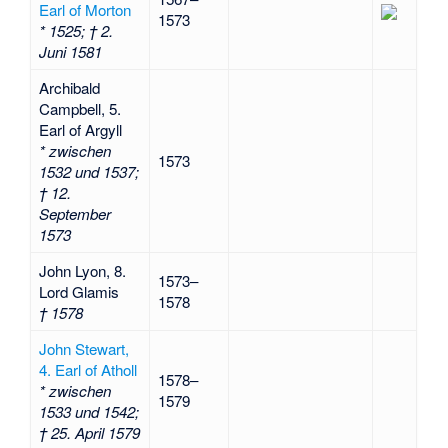
Earl of Morton
1573
* 1525; † 2.
Juni 1581
Archibald
Campbell, 5.
Earl of Argyll
* zwischen
1573
1532 und 1537;
† 12.
September
1573
John Lyon, 8.
1573–
Lord Glamis
1578
† 1578
John Stewart,
4. Earl of Atholl
1578–
* zwischen
1579
1533 und 1542;
† 25. April 1579