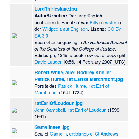
LordThirlestane.jpg
Autor/Urheber:
Der ursprünglich
hochladende Benutzer war
Kittybrewster
in
der
Wikipedia auf Englisch
,
Lizenz:
CC BY-
SA 3.0
Scan of an engraving in
An Historical Account
of the Senators of the College of Justice
,
Edinburgh, 1849, a book now out of copyright.
David Lauder
10:56, 14 February 2007 (UTC)
Robert White, after Godfrey Kneller -
Patrick Hume, 1st Earl of Marchmont.jpg
Porträt des
Patrick Hume, 1st Earl of
Marchmont
(1641-1724)
1stEarlOfLoudoun.jpg
John Campbell, 1st Earl of Loudoun
(1598-
1661)
Gamelinseal.jpg
Seal of
Gamelin
,
en:bishop of St Andrews
.