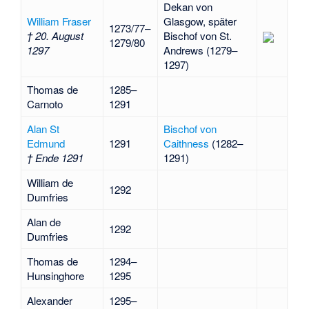
Dekan von
William Fraser
Glasgow, später
1273/77–
† 20. August
Bischof von St.
1279/80
1297
Andrews (1279–
1297)
Thomas de
1285–
Carnoto
1291
Alan St
Bischof von
Edmund
1291
Caithness
(1282–
† Ende 1291
1291)
William de
1292
Dumfries
Alan de
1292
Dumfries
Thomas de
1294–
Hunsinghore
1295
Alexander
1295–