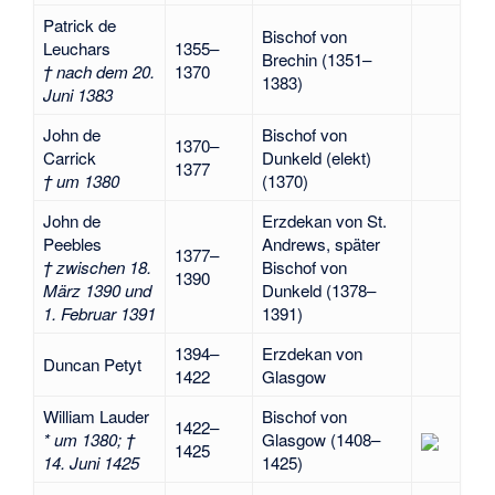
Patrick de
Bischof von
Leuchars
1355–
Brechin (1351–
† nach dem 20.
1370
1383)
Juni 1383
John de
Bischof von
1370–
Carrick
Dunkeld (elekt)
1377
† um 1380
(1370)
John de
Erzdekan von St.
Peebles
Andrews, später
1377–
† zwischen 18.
Bischof von
1390
März 1390 und
Dunkeld (1378–
1. Februar 1391
1391)
1394–
Erzdekan von
Duncan Petyt
1422
Glasgow
William Lauder
Bischof von
1422–
* um 1380; †
Glasgow (1408–
1425
14. Juni 1425
1425)