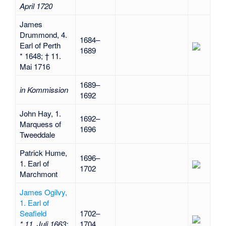
April 1720
James
Drummond, 4.
1684–
Earl of Perth
1689
* 1648; † 11.
Mai 1716
1689–
in Kommission
1692
John Hay, 1.
1692–
Marquess of
1696
Tweeddale
Patrick Hume,
1696–
1. Earl of
1702
Marchmont
James Ogilvy,
1. Earl of
Seafield
1702–
* 11. Juli 1663;
1704