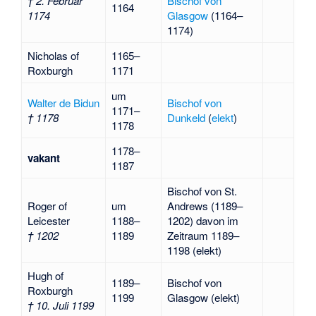
† 2. Februar
Bischof von
1164
1174
Glasgow
(1164–
1174)
Nicholas of
1165–
Roxburgh
1171
um
Walter de Bidun
Bischof von
1171–
† 1178
Dunkeld
(
elekt
)
1178
1178–
vakant
1187
Bischof von St.
Roger of
um
Andrews
(1189–
Leicester
1188–
1202) davon im
† 1202
1189
Zeitraum 1189–
1198 (elekt)
Hugh of
1189–
Bischof von
Roxburgh
1199
Glasgow (elekt)
† 10. Juli 1199