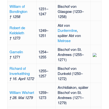
William of
Bischof von
1231–
Bondington
Glasgow (1233–
1247
† 1258
1258)
Abt von
Robert de
1249–
Dunfermline
,
Keldeleth
1251
später Abt von
† 1273
Melrose
Bischof von St.
Gamelin
1254–
Andrews (1255–
† 1271
1255
1271)
Richard of
Bischof von
1255–
Inverkeithing
Dunkeld (1250–
1257
† 16. April 1272
1272)
Archidiakon, später
William Wishart
1259–
Bischof von St.
† 28. Mai 1279
1273
Andrews (1271–
1279)