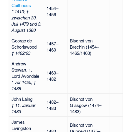
Caithness
1454–
* 1410; †
1456
zwischen 30.
Juli 1479 und 3.
August 1380
George de
Bischof von
1457–
Schoriswood
Brechin (1454–
1460
† 1462/63
1462/1463)
Andrew
Stewart, 1.
1460–
Lord Avondale
1482
* vor 1425; †
1488
John Laing
Bischof von
1482–
† 11. Januar
Glasgow (1474–
1483
1483
1483)
James
Bischof von
Livingston
1483
Dunkeld (1475–