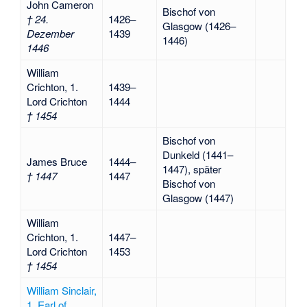
John Cameron
Bischof von
† 24.
1426–
Glasgow (1426–
Dezember
1439
1446)
1446
William
Crichton, 1.
1439–
Lord Crichton
1444
† 1454
Bischof von
Dunkeld (1441–
James Bruce
1444–
1447), später
† 1447
1447
Bischof von
Glasgow (1447)
William
Crichton, 1.
1447–
Lord Crichton
1453
† 1454
William Sinclair,
1. Earl of