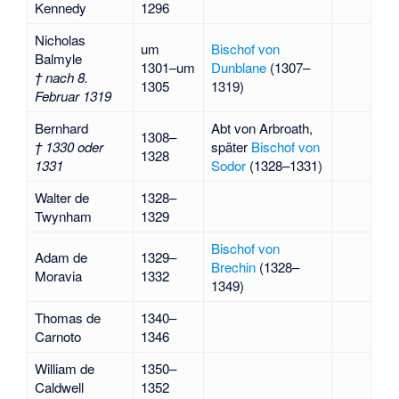
Kennedy
1296
Nicholas
um
Bischof von
Balmyle
1301–um
Dunblane
(1307–
† nach 8.
1305
1319)
Februar 1319
Bernhard
Abt von Arbroath,
1308–
† 1330 oder
später
Bischof von
1328
1331
Sodor
(1328–1331)
Walter de
1328–
Twynham
1329
Bischof von
Adam de
1329–
Brechin
(1328–
Moravia
1332
1349)
Thomas de
1340–
Carnoto
1346
William de
1350–
Caldwell
1352