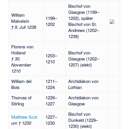
Bischof von
Glasgow (1199–
William
1199–
1202), später
Malveisin
1202
Bischof von St.
† 9. Juli 1238
Andrews (1202–
1238)
Florens von
Holland
Bischof von
1203–
† 30.
Glasgow (1202–
1210
November
1207) (elekt)
1210
William del
1211–
Archidiakon von
Bois
1224
Lothian
Thomas of
1226–
Archidiakon von
Stirling
1227
Glasgow
Bischof von
Matthew Scot
1227–
Dunkeld (1229–
um † 1230
1230
1230) (elekt)