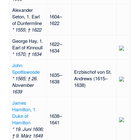
Alexander
Seton, 1. Earl
1604–
of Dunfermline
1622
* 1555; † 1622
George Hay, 1.
1622–
Earl of Kinnoull
1634
* 1570; † 1634
John
Spottiswoode
Erzbischof von St.
1635–
* 1565; † 26.
Andrews (1615–
1638
November
1638)
1639
James
Hamilton, 1.
Duke of
1638–
Hamilton
1641
* 19. Juni 1606;
† 9. März 1649