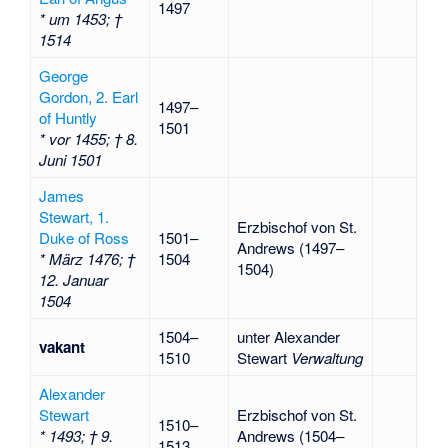
1497
* um 1453; †
1514
George
Gordon, 2. Earl
1497–
of Huntly
1501
* vor 1455; † 8.
Juni 1501
James
Stewart, 1.
Erzbischof von St.
Duke of Ross
1501–
Andrews (1497–
* März 1476; †
1504
1504)
12. Januar
1504
1504–
unter Alexander
vakant
1510
Stewart
Verwaltung
Alexander
Stewart
Erzbischof von St.
1510–
* 1493; † 9.
Andrews (1504–
1513