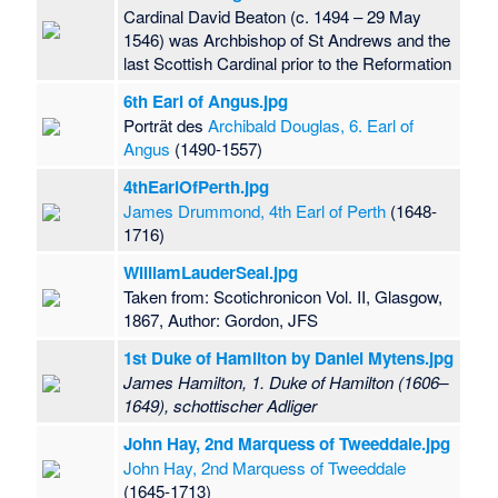
Cardinal David Beaton (c. 1494 – 29 May
1546) was Archbishop of St Andrews and the
last Scottish Cardinal prior to the Reformation
6th Earl of Angus.jpg
Porträt des
Archibald Douglas, 6. Earl of
Angus
(1490-1557)
4thEarlOfPerth.jpg
James Drummond, 4th Earl of Perth
(1648-
1716)
WilliamLauderSeal.jpg
Taken from: Scotichronicon Vol. II, Glasgow,
1867, Author: Gordon, JFS
1st Duke of Hamilton by Daniel Mytens.jpg
James Hamilton, 1. Duke of Hamilton (1606–
1649), schottischer Adliger
John Hay, 2nd Marquess of Tweeddale.jpg
John Hay, 2nd Marquess of Tweeddale
(1645-1713)