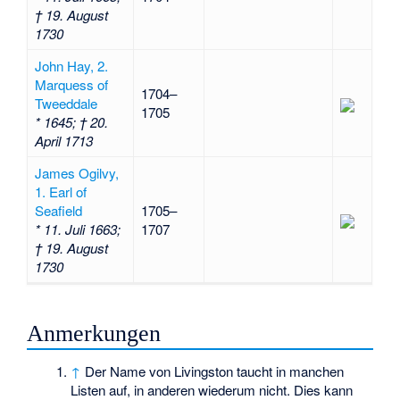
† 19. August
1730
John Hay, 2.
Marquess of
1704–
Tweeddale
1705
* 1645; † 20.
April 1713
James Ogilvy,
1. Earl of
Seafield
1705–
* 11. Juli 1663;
1707
† 19. August
1730
Anmerkungen
↑
Der Name von Livingston taucht in manchen
Listen auf, in anderen wiederum nicht. Dies kann