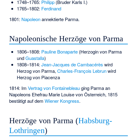
1748–1765:
Philipp
(Bruder Karls I.)
1765–1802:
Ferdinand
1801:
Napoleon
annektierte Parma.
Napoleonische Herzöge von Parma
1806–1808:
Pauline Bonaparte
(Herzogin von Parma
und
Guastalla
)
1808–1814:
Jean-Jacques de Cambacérès
wird
Herzog von Parma,
Charles-François Lebrun
wird
Herzog von Piacenza
1814: Im
Vertrag von Fontainebleau
ging Parma an
Napoleons Ehefrau Marie Louise von Österreich, 1815
bestätigt auf dem
Wiener Kongress
.
Herzöge von Parma (
Habsburg-
Lothringen
)