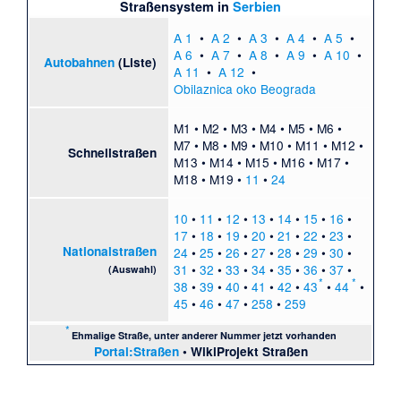
Straßensystem in
Serbien
A 1
•
A 2
•
A 3
•
A 4
•
A 5
•
A 6
•
A 7
•
A 8
•
A 9
•
A 10
•
Autobahnen
(
Liste
)
A 11
•
A 12
•
Obilaznica oko Beograda
M1
•
M2
•
M3
•
M4
•
M5
•
M6
•
M7
•
M8
•
M9
•
M10
•
M11
•
M12
•
Schnellstraßen
M13
•
M14
•
M15
•
M16
•
M17
•
M18
•
M19
•
11
•
24
10
•
11
•
12
•
13
•
14
•
15
•
16
•
17
•
18
•
19
•
20
•
21
•
22
•
23
•
Nationalstraßen
24
•
25
•
26
•
27
•
28
•
29
•
30
•
31
•
32
•
33
•
34
•
35
•
36
•
37
•
(Auswahl)
*
*
38
•
39
•
40
•
41
•
42
•
43
•
44
•
45
•
46
•
47
•
258
•
259
*
Ehmalige Straße, unter anderer Nummer jetzt vorhanden
Portal:Straßen
•
WikiProjekt Straßen