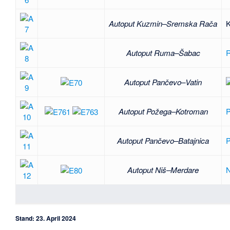
Autoput Kuzmin–Sremska Rača
Autoput Ruma–Šabac
Autoput Pančevo–Vatin
Autoput Požega–Kotroman
Autoput Pančevo–Batajnica
Autoput Niš–Merdare
N
Stand: 23. April 2024