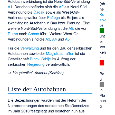
Autobahnverbindung ist die Nord-Süd-Verbindung
(oh
A1
. Daneben befindet sich die
A2
als Nord-Süd-
ne
Verbindung bis
Čačak
sowie als West-Ost-
Ko
Verbindung weiter über
Požega
bis
Boljare
als
sov
zweitlängste Autobahn in Bau bzw. Planung. Eine
o
)
weitere Nord-Süd-Verbindung ist die
A8
, die von
Ruma
nach
Šabac
führt. Weitere West-Ost-
unt
Verbindungen sind die
A3
,
A4
und
A5
.
er
Ver
Für die
Verwaltung
und für den Bau der serbischen
keh
Autobahnen sowie der
Magistralstraßen
ist die
r
Gesellschaft
Putevi Srbije
im Auftrag der
serbischen
Regierung
verantwortlich.
in
→
Hauptartikel
:
Autoput (Serbien)
Ba
u
Liste der Autobahnen
in
Pla
Die Bezeichnungen wurden mit der Reform der
nun
Nummerierungen des serbischen Straßennetzes
g
im Jahr 2013 festgelegt und bestehen nun aus