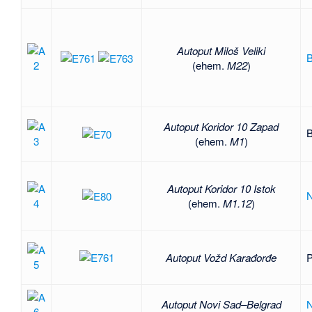
Autoput Miloš Veliki
B
(ehem.
M22
)
Autoput Koridor 10 Zapad
B
(ehem.
M1
)
Autoput Koridor 10 Istok
N
(ehem.
M1.12
)
Autoput Vožd Karađorđe
P
Autoput Novi Sad–Belgrad
N