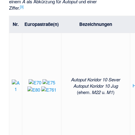
einem
A
als Abkürzung für
Autoput
und einer
[3]
Ziffer.
Nr.
Europastraße(n)
Bezeichnungen
Autoput Koridor 10 Sever
H
Autoput Koridor 10 Jug
(ehem.
M22
u.
M1
)