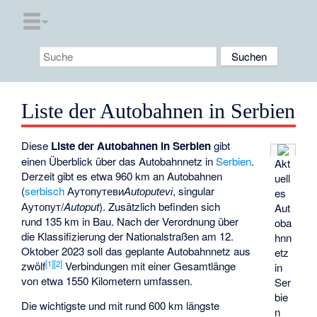
Liste der Autobahnen in Serbien
Diese
Liste der Autobahnen in Serbien
gibt
einen Überblick über das Autobahnnetz in
Serbien
.
Akt
Derzeit gibt es etwa 960 km an
Autobahnen
uell
(
serbisch
Аутопутеви
, singular
es
Autoputevi
Аутопут/
Autoput
). Zusätzlich befinden sich
Aut
rund 135 km in Bau. Nach der Verordnung über
oba
die Klassifizierung der Nationalstraßen am 12.
hnn
Oktober 2023 soll das geplante Autobahnnetz aus
etz
[1]
[2]
zwölf
Verbindungen mit einer Gesamtlänge
in
von etwa 1550 Kilometern umfassen.
Ser
bie
Die wichtigste und mit rund 600 km längste
n