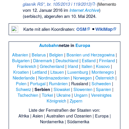
glasnik RS“, br. 105/2013 i 119/2013)
(
Memento
vom 12. Januar 2016 im
Internet Archive
)
(serbisch), abgerufen am 10. Mai 2024.
Karte mit allen Koordinaten:
OSM
|
WikiMap
Autobahn
netze in
Europa
Albanien
|
Belarus
|
Belgien
|
Bosnien und Herzegowina
|
Bulgarien
|
Dänemark
|
Deutschland
|
Estland
|
Finnland
|
Frankreich
|
Griechenland
|
Irland
|
Italien
|
Kosovo
|
Kroatien
|
Lettland
|
Litauen
|
Luxemburg
|
Montenegro
|
Niederlande
|
Nordmazedonien
|
Norwegen
|
Österreich
|
Polen
|
Portugal
|
Rumänien
|
Russland
|
Schweden
|
Schweiz
|
|
Slowakei
|
Slowenien
|
Spanien
|
Serbien
Tschechien
|
Türkei
|
Ukraine
|
Ungarn
|
Vereinigtes
Königreich
|
Zypern
Liste der Fernstraßen der Staaten von:
Afrika
|
Asien
|
Australien und Ozeanien
|
Europa
|
Nordamerika
|
Südamerika