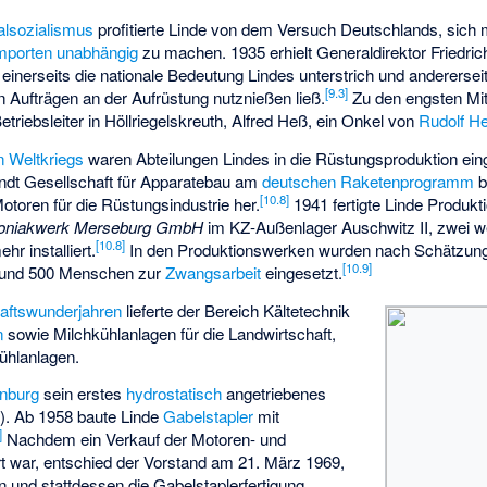
alsozialismus
profitierte Linde von dem Versuch Deutschlands, sich 
mporten
unabhängig
zu machen. 1935 erhielt Generaldirektor Friedrich
 einerseits die nationale Bedeutung Lindes unterstrich und anderers
[
9.3
]
on Aufträgen an der Aufrüstung nutznießen ließ.
Zu den engsten Mit
etriebsleiter in Höllriegelskreuth, Alfred Heß, ein Onkel von
Rudolf H
n Weltkriegs
waren Abteilungen Lindes in die Rüstungsproduktion ei
ndt Gesellschaft für Apparatebau
am
deutschen Raketenprogramm
b
[
10.8
]
otoren für die Rüstungsindustrie her.
1941 fertigte Linde Produkt
niakwerk Merseburg
GmbH
im KZ-Außenlager
Auschwitz II
, zwei w
[
10.8
]
hr installiert.
In den Produktionswerken wurden nach Schätzu
[
10.9
]
0 und 500 Menschen zur
Zwangsarbeit
eingesetzt.
aftswunderjahren
lieferte der Bereich Kältetechnik
n
sowie Milchkühlanlagen für die Landwirtschaft,
ühlanlagen.
nburg
sein erstes
hydrostatisch
angetriebenes
). Ab 1958 baute Linde
Gabelstapler
mit
]
Nachdem ein Verkauf der Motoren- und
rt war, entschied der Vorstand am 21. März 1969,
n und stattdessen die Gabelstaplerfertigung