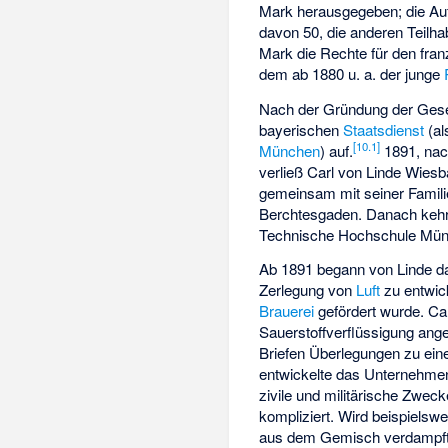
Mark herausgegeben; die Auft
davon 50, die anderen Teilha
Mark die Rechte für den fran
dem ab 1880 u. a. der junge
Nach der Gründung der Gesel
bayerischen
Staatsdienst
(a
[
10.1
]
München
) auf.
1891, nac
verließ Carl von Linde Wies
gemeinsam mit seiner Familie
Berchtesgaden. Danach kehrte
Technische Hochschule Münc
Ab 1891 begann von Linde d
Zerlegung von
Luft
zu entwic
Brauerei
gefördert wurde. Car
Sauerstoffverflüssigung ang
Briefen Überlegungen zu ein
entwickelte das Unternehmen 
zivile und militärische Zwe
kompliziert. Wird beispielswei
aus dem Gemisch verdampft ist