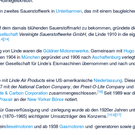
Höllriegelskreuth.
in zweites Sauerstoffwerk in
Unterbarmen
, das mit einem baugleiche
uf dem damals blühenden Sauerstoffmarkt zu bekommen, gründete die
ellschaft
Vereinigte Sauerstoffwerke GmbH
, die Linde 1910 in die e
.4
]
[
14
]
g von Linde waren die
Güldner-Motorenwerke
. Gemeinsam mit
Hugo
en 1904 in
München
gegründet und 1906 nach
Aschaffenburg
verlegt
r Gesellschaft für Linde’s Eismaschinen übernommen und nach und 
e mit
Linde Air Products
eine US-amerikanische
Niederlassung
. Dies
7 mit der
National Carbon Company
, der
Prest-O-Lite Company
und 
[
16
]
de & Carbon Corporation
zusammengeschlossen.
Seit 1989 war d
Praxair
an der
New Yorker Börse
notiert.
ür Gasverflüssigung und -zerlegung wurde ab den 1920er Jahren unt
[
10.6
]
[
17
]
e
(1870–1965) wichtigster Umsatzträger des Konzerns.
ein
dieselmotoren
und ab 1938
Gasmotoren
und -generatoren sowie 