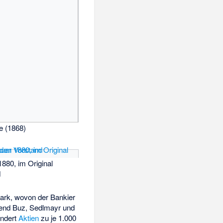
e (1868)
880, im Original
d
Mark, wovon der Bankier
rend Buz, Sedlmayr und
undert
Aktien
zu je 1.000