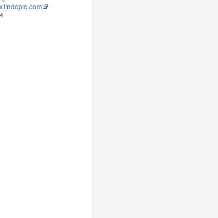
.lindeplc.com
24