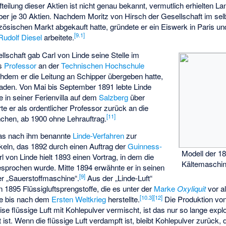
eilung dieser Aktien ist nicht genau bekannt, vermutlich erhielten L
ber je 30 Aktien. Nachdem Moritz von Hirsch der Gesellschaft im sel
zösischen Markt abgekauft hatte, gründete er ein Eiswerk in Paris und
[
9.1
]
Rudolf Diesel
arbeitete.
lschaft gab Carl von Linde seine Stelle im
ls
Professor
an der
Technischen Hochschule
hdem er die Leitung an Schipper übergeben hatte,
baden. Von Mai bis September 1891 lebte Linde
 in seiner Ferienvilla auf dem
Salzberg
über
 er als ordentlicher Professor zurück an die
[
11
]
hen, ab 1900 ohne Lehrauftrag.
as nach ihm benannte
Linde-Verfahren
zur
keln, das 1892 durch einen Auftrag der
Guinness-
Modell der 1
l von Linde hielt 1893 einen Vortrag, in dem die
Kältemaschi
esprochen wurde. Mitte 1894 erwähnte er in seinen
[
9
]
er „Sauerstoffmaschine“.
Aus der „Linde-Luft“
1895 Flüssigluftsprengstoffe, die es unter der
Marke
Oxyliquit
vor a
[
10.3
]
[
12
]
cke bis nach dem
Ersten Weltkrieg
herstellte.
Die Produktion von 
se flüssige Luft mit Kohlepulver vermischt, ist das nur so lange explos
. Wenn die flüssige Luft verdampft ist, bleibt Kohlepulver zurück, da