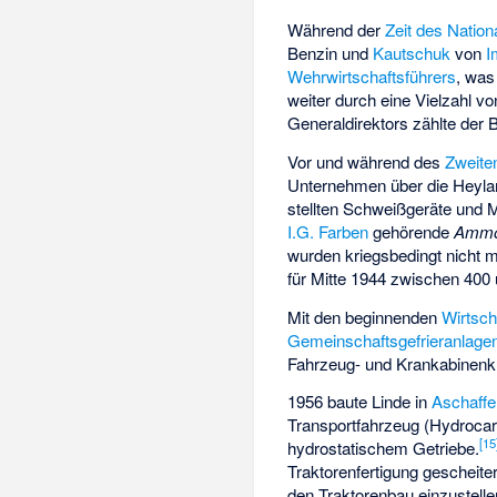
Während der
Zeit des Nation
Benzin
und
Kautschuk
von
I
Wehrwirtschaftsführers
, was
weiter durch eine Vielzahl v
Generaldirektors zählte der B
Vor und während des
Zweite
Unternehmen über die
Heyla
stellten Schweißgeräte und M
I.G. Farben
gehörende
Ammo
wurden kriegsbedingt nicht me
für Mitte 1944 zwischen 40
Mit den beginnenden
Wirtsch
Gemeinschaftsgefrieranlage
Fahrzeug- und Krankabinenk
1956 baute Linde in
Aschaffe
Transportfahrzeug (Hydrocar
[
15
hydrostatischem Getriebe.
Traktorenfertigung gescheite
den Traktorenbau einzustelle