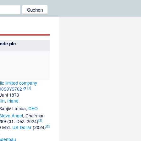
nde plc
lic limited company
[
1
]
00S9YS762
 Juni 1879
lin
,
Irland
Sanjiv Lamba
,
CEO
Steve Angel
,
Chairman
[
2
]
289 (31. Dez. 2024)
[
2
]
0 Mrd.
US-Dollar
(2024)
s
agenbau