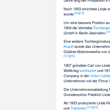
Jahre lang der Produktion in 
Noch 1903 errichtete Linde e
[
9.2
]
[
13
]
wurde.
Um eine bessere Position a
1904 die Vertriebs-
Tochterges
[
10
GmbH
in Berlin übernahm.
Eine weitere Tochtergründun
Krauß
wurde das Unternehm
Güldner-Motorenwerke von de
[
10.5
]
[
15
]
1907 gründete Carl von Lind
Weltkrieg
konfisziert
und 191
Company
in der
Union Carbi
Unternehmen mit der Firma
Die Unternehmensabteilung f
Gründersohns
Friedrich Lind
Ab 1933 produzierte Linde Kl
[
10.5
]
[
15
]
und
Traktoren
.