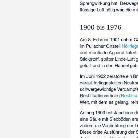
Sprengwirkung hat. Desweg
flüssige Luft nötig war, die 
1900 bis 1976
Am 8. Februar 1901 nahm Car
im Pullacher Ortsteil
Höllrieg
dort montierte Apparat liefe
Stickstoff, später Linde-Luft
gefüllt und in den Handel geb
Im Juni 1902 zerstörte ein B
darauf fertiggestellten Neuko
schwergewichtige Verdampferk
Rektifikationssäule (
Rektifik
Welt, mit dem es gelang, rei
Anfang 1903 entstand eine dr
eine Säule mit Siebböden er
zudem die Verdichtung der Lu
Diese dritte Ausführung der 