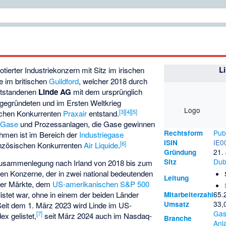
Li
otierter Industriekonzern mit Sitz im irischen
e im britischen
Guildford
, welcher 2018 durch
ntstandenen
Linde AG
mit dem ursprünglich
gegründeten und im Ersten Weltkrieg
Logo
[
3
]
[
4
]
[
5
]
schen Konkurrenten
Praxair
entstand.
d
Gase
und Prozessanlagen, die Gase gewinnen
Pub
Rechtsform
ehmen ist im Bereich der
Industriegase
IE0
ISIN
[
6
]
anzösischen Konkurrenten
Air Liquide
.
21.
Gründung
Dub
Sitz
zzusammenlegung nach Irland von 2018 bis zum
gen Konzerne, der in zwei national bedeutenden
Leitung
cher Märkte, dem
US-amerikanischen
S&P 500
listet war, ohne in einem der beiden Länder
65.
Mitarbeiterzahl
33,
Umsatz
Seit dem 1. März 2023 wird Linde im US-
Ga
[
7
]
x gelistet,
seit März 2024 auch im
Nasdaq-
Branche
Anl