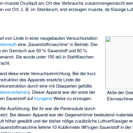
en musste Oxyliquit am Ort des Verbrauchs zusammengemischt wer
man vor Ort, z. B. im Steinbruch, erst erzeugen musste, da flüssige Lu
l von Linde in einer neugebauten Versuchsstation
elskreuth
eine „Sauerstoffmaschine“ in Betrieb. Der
rte ein Gemisch aus 50 % Sauerstoff und 50 %
 genannt. Sie wurde unter 150 atü in Stahlflaschen
racht.
rand diese erste Versuchseinrichtung. Bei der kurz
nstruktion des Apparats ersetzte Linde die
onstruktion durch eine mit Glasperlen gefüllte
ationsverfahren
). Dieser Apparat war der erste der
Aktie der Ges
nen Sauerstoff auf
kryogene
Weise zu erzeugen.
Eismaschine
itte Ausführung. Bei ihr war die Perlensäule durch
setzt. Bei diesem Apparat war der Gegenströmer bedeutend materials
ft höher gewählt und der bisher nötige zusätzliche Luftverflüssiger e
Sauerstoffmaschine lieferte 10 Kubikmeter 98%igen Sauerstoff in der 