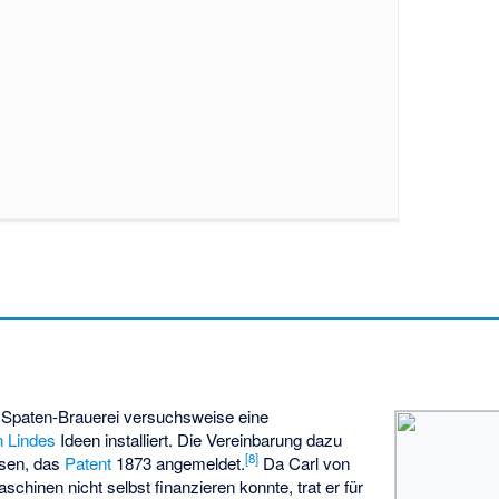
e
r
Spaten-Brauerei
versuchsweise eine
n Lindes
Ideen installiert. Die Vereinbarung dazu
[
8
]
ssen, das
Patent
1873 angemeldet.
Da Carl von
chinen nicht selbst finanzieren konnte, trat er für