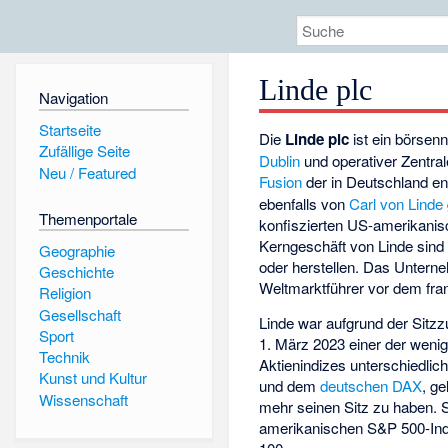
Linde plc
Navigation
Startseite
Die
Linde plc
ist ein börsenn
Zufällige Seite
Dublin
und operativer Zentral
Neu / Featured
Fusion
der in Deutschland e
ebenfalls von
Carl von Linde
Themenportale
konfiszierten US-amerikani
Kerngeschäft von Linde sin
Geographie
oder herstellen. Das Untern
Geschichte
Weltmarktführer vor dem fr
Religion
Gesellschaft
Linde war aufgrund der Sit
Sport
1. März 2023 einer der weni
Technik
Aktienindizes unterschiedli
Kunst und Kultur
und dem
deutschen
DAX
, ge
Wissenschaft
mehr seinen Sitz zu haben. 
amerikanischen S&P 500-Inde