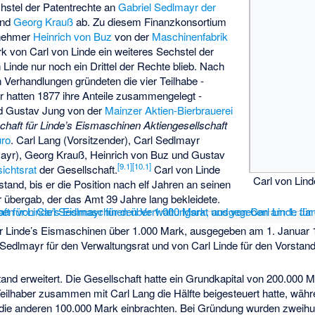
chstel der Patentrechte an
Gabriel Sedlmayr der
nd
Georg Krauß
ab. Zu diesem Finanzkonsortium
rnehmer
Heinrich von Buz
von der
Maschinenfabrik
rk von Carl von Linde ein weiteres Sechstel der
 Linde nur noch ein Drittel der Rechte blieb. Nach
 Verhandlungen gründeten die vier Teilhabe -
 hatten 1877 ihre Anteile zusammengelegt -
d Gustav Jung von der
Mainzer Aktien-Bierbrauerei
chaft für Linde’s Eismaschinen Aktiengesellschaft
üro
. Carl Lang (Vorsitzender), Carl Sedlmayr
lmayr), Georg Krauß, Heinrich von Buz und Gustav
[
9.1
]
[
10.1
]
sichtsrat
der Gesellschaft.
Carl von Linde
Carl von Lind
stand, bis er die Position nach elf Jahren an seinen
er übergab, der das Amt 39 Jahre lang bekleidete.
für Linde’s Eismaschinen über 1.000 Mark, ausgegeben am 1. Januar 1
 Sedlmayr für den Verwaltungsrat und von Carl Linde für den Vorstan
and erweitert. Die Gesellschaft hatte ein Grundkapital von 200.000 
 Teilhaber
zusammen mit Carl Lang die Hälfte beigesteuert hatte, wäh
r die anderen 100.000 Mark einbrachten. Bei Gründung wurden zweih