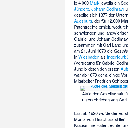
je 4.000
Mark
jeweils ein Se
Jüngere
,
Johann Sedlmayr
u
gesellte sich 1877 der Unte
Augsburg
, der für 12.000 Ma
Patentrechte erhielt, wodurch
schwierigen und langwierigen
Gabriel und Johann Sedlmayr
zusammen mit Carl Lang un
am 21. Juni 1879 die
Gesells
in
Wiesbaden
als
Ingenieurb
(Vertretung für Gabriel Sed
Jung bildeten den ersten
Auf
war ab 1879 der alleinige Vor
Mitarbeiter Friedrich Schipp
Aktie der Gesellschaft 
unterschrieben von Carl
Erst ab 1920 wurde der Vorst
Moritz von Hirsch
als
stiller
Krauss ihre Patentrechte fü