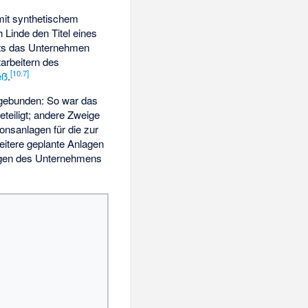
mit
synthetischem
 Linde den Titel eines
eits das Unternehmen
arbeitern des
[
10.7
]
eß
.
ngebunden: So war das
eteiligt; andere Zweige
ionsanlagen für die zur
eitere geplante Anlagen
ngen des Unternehmens