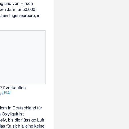
ang und von Hirsch
ben Jahr für 50.000
 ein Ingenieurbüro, in
877 verkauften
[
10.2
]
ne
llem in Deutschland für
Oxyliquit ist
iv, bis die flüssige Luft
s für sich alleine keine