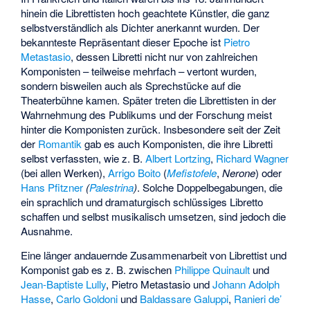
hinein die Librettisten hoch geachtete Künstler, die ganz
selbstverständlich als Dichter anerkannt wurden. Der
bekannteste Repräsentant dieser Epoche ist
Pietro
Metastasio
, dessen Libretti nicht nur von zahlreichen
Komponisten – teilweise mehrfach – vertont wurden,
sondern bisweilen auch als Sprechstücke auf die
Theaterbühne kamen. Später treten die Librettisten in der
Wahrnehmung des Publikums und der Forschung meist
hinter die Komponisten zurück. Insbesondere seit der Zeit
der
Romantik
gab es auch Komponisten, die ihre Libretti
selbst verfassten, wie z. B.
Albert Lortzing
,
Richard Wagner
(bei allen Werken),
Arrigo Boito
(
Mefistofele
,
Nerone
) oder
Hans Pfitzner
(
Palestrina
)
. Solche Doppelbegabungen, die
ein sprachlich und dramaturgisch schlüssiges Libretto
schaffen und selbst musikalisch umsetzen, sind jedoch die
Ausnahme.
Eine länger andauernde Zusammenarbeit von Librettist und
Komponist gab es z. B. zwischen
Philippe Quinault
und
Jean-Baptiste Lully
, Pietro Metastasio und
Johann Adolph
Hasse
,
Carlo Goldoni
und
Baldassare Galuppi
,
Ranieri de’