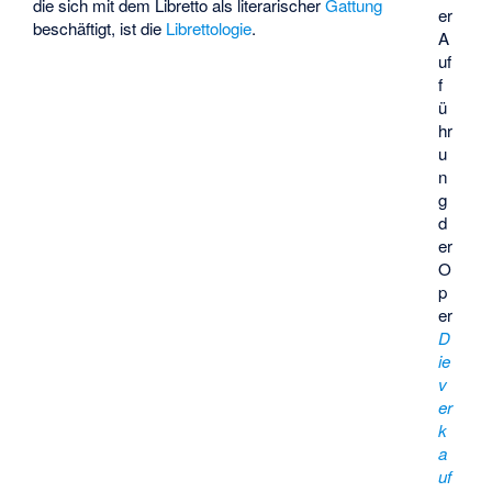
die sich mit dem Libretto als literarischer
Gattung
er
beschäftigt, ist die
Librettologie
.
A
uf
f
ü
hr
u
n
g
d
er
O
p
er
D
ie
v
er
k
a
uf