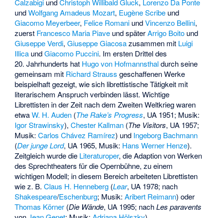
Calzabigi
und
Christoph Willibald Gluck
,
Lorenzo Da Ponte
und
Wolfgang Amadeus Mozart
,
Eugène Scribe
und
Giacomo Meyerbeer
,
Felice Romani
und
Vincenzo Bellini
,
zuerst
Francesco Maria Piave
und später
Arrigo Boito
und
Giuseppe Verdi
,
Giuseppe Giacosa
zusammen mit
Luigi
Illica
und
Giacomo Puccini
. Im ersten Drittel des
20. Jahrhunderts hat
Hugo von Hofmannsthal
durch seine
gemeinsam mit
Richard Strauss
geschaffenen Werke
beispielhaft gezeigt, wie sich librettistische Tätigkeit mit
literarischem Anspruch verbinden lässt. Wichtige
Librettisten in der Zeit nach dem Zweiten Weltkrieg waren
etwa
W. H. Auden
(
The Rake’s Progress
, UA 1951; Musik:
Igor Strawinsky
),
Chester Kallman
(
The Visitors
, UA 1957;
Musik:
Carlos Chávez Ramírez
) und
Ingeborg Bachmann
(
Der junge Lord
, UA 1965, Musik:
Hans Werner Henze
).
Zeitgleich wurde die
Literaturoper
, die Adaption von Werken
des Sprechtheaters für die Opernbühne, zu einem
wichtigen Modell; in diesem Bereich arbeiteten Librettisten
wie z. B.
Claus H. Henneberg
(
Lear
, UA 1978; nach
Shakespeare
/
Eschenburg
; Musik:
Aribert Reimann
) oder
Thomas Körner
(
Die Wände
, UA 1995; nach
Les paravents
von
Jean Genet
; Musik:
Adriana Hölszky
).