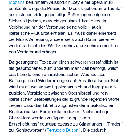
Mozarts
berühmtem Ausspruch „bey einer opera muß
schlechterdings die Poesie der Musick gehorsame Tochter
sein“ stehen viele gegenteilige Äußerungen entgegen.
Sicher ist jedoch, dass ein genuines Libretto erst in
Verbindung mit der Vertonung seine volle – auch
literarische – Qualität entfaltet. Es muss daher einerseits
der Musik Anregung, andererseits auch Raum bieten –
weder darf sich das Wort zu sehr zurücknehmen noch in
den Vordergrund drängen.
Da gesungener Text zum einen schwerer verständlich ist
als gesprochener, zum anderen mehr Zeit benötigt, weist
das Libretto einen charakteristischen Wechsel aus
Raffungen und Wiederholungen auf. Aus literarischer Sicht
wirkt es oft weitschweifig-pleonastisch und karg-plakativ
zugleich. Vergleiche zwischen Opernlibretti und rein
literarischen Bearbeitungen der zugrunde liegenden Stoffe
zeigen, dass das Libretto zugunsten der musikalischen
Realisierbarkeit Komplexität reduziert. Vielschichtige
Charaktere werden zu Typen, komplizierte
Entscheidungsfindungsprozesse zu Stimmungen, „Tiraden“
zu „Schlagworten“ (
Ferruccio Busoni
). Die dadurch