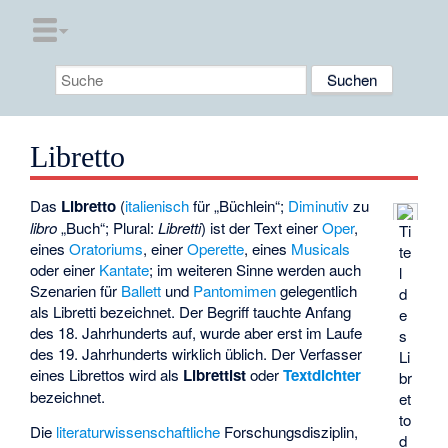
Libretto
Das
Libretto
(
italienisch
für „Büchlein“;
Diminutiv
zu
libro
„Buch“; Plural:
Libretti
) ist der Text einer
Oper
,
Ti
eines
Oratoriums
, einer
Operette
, eines
Musicals
te
oder einer
Kantate
; im weiteren Sinne werden auch
l
Szenarien für
Ballett
und
Pantomimen
gelegentlich
d
als Libretti bezeichnet. Der Begriff tauchte Anfang
e
des 18. Jahrhunderts auf, wurde aber erst im Laufe
s
des 19. Jahrhunderts wirklich üblich. Der Verfasser
Li
eines Librettos wird als
Librettist
oder
Textdichter
br
bezeichnet.
et
to
Die
literaturwissenschaftliche
Forschungsdisziplin,
d