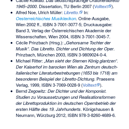
Cäcilie Kowald:
Das deutschsprachige Oratorienlibretto
1945–2000
. Dissertation, TU Berlin 2007 (
Volltext
).
Alfred Noe, Ulrich Müller:
Libretto.
In:
Oesterreichisches Musiklexikon
.
Online-Ausgabe,
Wien 2002 ff.,
ISBN 3-7001-3077-5
; Druckausgabe:
Band 3, Verlag der Österreichischen Akademie der
Wissenschaften, Wien 2004,
ISBN 3-7001-3045-7
.
Cécile Prinzbach (Hrsg.):
„Gehorsame Tochter der
Musik“. Das Libretto. Dichter und Dichtung der Oper
.
Prinzbach, München 2003,
ISBN 3-9809024-0-4
.
Michael Ritter:
„Man sieht der Sternen König glantzen“.
Der Kaiserhof im barocken Wien als Zentrum deutsch-
italienischer Literaturbestrebungen (1653 bis 1718) am
besonderen Beispiel der Libretto-Dichtung
. Praesens
Verlag, 1999,
ISBN 3-7069-0028-9
(
Volltext
).
Bernd Zegowitz:
Der Dichter und der Komponist.
Studien zu Voraussetzungen und Realisationsformen
der Librettoproduktion im deutschen Opernbetrieb der
ersten Hälfte des 19. Jahrhunderts
. Königshausen &
Neumann, Würzburg 2012,
ISBN 978-3-8260-4689-6
.