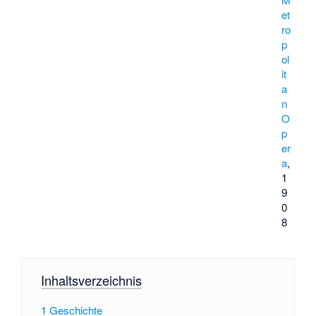
et
ro
p
ol
it
a
n
O
p
er
a
,
1
9
0
8
Inhaltsverzeichnis
1
Geschichte