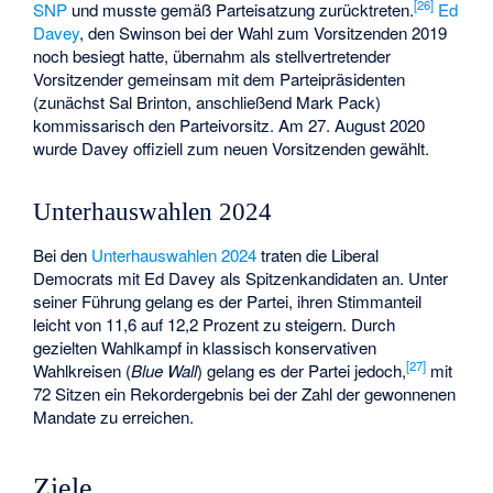
[
26
]
SNP
und musste gemäß Parteisatzung zurücktreten.
Ed
Davey
, den Swinson bei der Wahl zum Vorsitzenden 2019
noch besiegt hatte, übernahm als stellvertretender
Vorsitzender gemeinsam mit dem Parteipräsidenten
(zunächst
Sal Brinton
, anschließend Mark Pack)
kommissarisch den Parteivorsitz. Am 27. August 2020
wurde Davey offiziell zum neuen Vorsitzenden gewählt.
Unterhauswahlen 2024
Bei den
Unterhauswahlen 2024
traten die Liberal
Democrats mit Ed Davey als Spitzenkandidaten an. Unter
seiner Führung gelang es der Partei, ihren Stimmanteil
leicht von 11,6 auf 12,2 Prozent zu steigern. Durch
gezielten Wahlkampf in klassisch konservativen
[
27
]
Wahlkreisen (
Blue Wall
) gelang es der Partei jedoch,
mit
72 Sitzen ein Rekordergebnis bei der Zahl der gewonnenen
Mandate zu erreichen.
Ziele