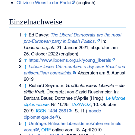
Offizielle Website der Partei
(englisch)
Einzelnachweise
↑
Ed Davey:
The Liberal Democrats are the most
pro-European party in British Politics.
In:
Libdems.org.uk.
21. Januar 2021,
abgerufen am
26. Oktober 2022
(englisch).
↑
https://www.libdems.org.uk/young_liberals
↑
Labour loses 125 members a day over Brexit and
antisemitism complaints.
Abgerufen am 8. August
2019
.
↑
Richard Seymour:
Großbritanniens Liberale – die
dritte Kraft
. Übersetzt von Sigrid Ruschmeier. In:
Barbara Bauer, Dorothee d'Aprile (Hrsg.):
Le Monde
diplomatique
.
Nr.
10/25
.
TAZ
/
WOZ
, 10. Oktober
2019,
ISSN
1434-2561
,
S.
11
(
monde-
diplomatique.de
).
↑
Umfrage: Britische Liberaldemokraten erstmals
voran
,
ORF
online vom 18. April 2010