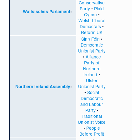
Conservative
Party
•
Plaid
Walisisches Parlament
:
Cymru
•
Welsh Liberal
Democrats
•
Reform UK
Sinn Féin
•
Democratic
Unionist Party
•
Alliance
Party of
Northern
Ireland
•
Ulster
Unionist Party
Northern Ireland Assembly
:
•
Social
Democratic
and Labour
Party
•
Traditional
Unionist Voice
•
People
Before Profit