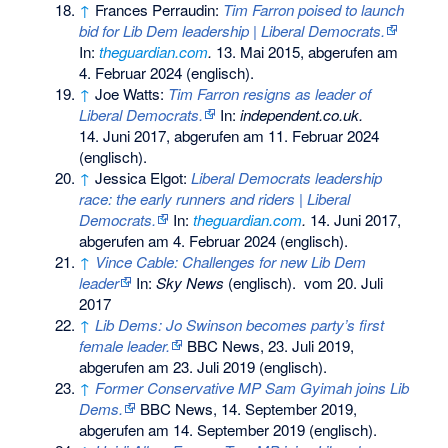
↑
Frances Perraudin:
Tim Farron poised to launch
bid for Lib Dem leadership | Liberal Democrats.
In:
theguardian.com
.
13. Mai 2015,
abgerufen am
4. Februar 2024
(englisch).
↑
Joe Watts:
Tim Farron resigns as leader of
Liberal Democrats.
In:
independent.co.uk.
14. Juni 2017,
abgerufen am 11. Februar 2024
(englisch).
↑
Jessica Elgot:
Liberal Democrats leadership
race: the early runners and riders | Liberal
Democrats.
In:
theguardian.com
.
14. Juni 2017,
abgerufen am 4. Februar 2024
(englisch).
↑
Vince Cable: Challenges for new Lib Dem
leader
In:
Sky News
(englisch).
vom 20. Juli
2017
↑
Lib Dems: Jo Swinson becomes party’s first
female leader.
BBC News, 23. Juli 2019,
abgerufen am 23. Juli 2019
(englisch).
↑
Former Conservative MP Sam Gyimah joins Lib
Dems.
BBC News, 14. September 2019,
abgerufen am 14. September 2019
(englisch).