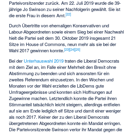
Parteivorsitzender zurück. Am 22. Juli 2019 wurde die 39-
jährige Jo Swinson zu seiner Nachfolgerin gewählt. Sie ist
[
22
]
die erste Frau in diesem Amt.
Durch Übertritte von ehemaligen Konservativen und
Labour-Abgeordneten sowie einem Sieg bei einer Nachwahl
hielt die Partei seit dem 30. Oktober 2019 insgesamt 21
Sitze im House of Commons, neun mehr als sie bei der
[
23
]
[
24
]
[
25
]
Wahl 2017 gewinnen konnte.
Bei der
Unterhauswahl 2019
traten die Liberal Democrats
mit dem Ziel an, im Falle einer Mehrheit den Brexit ohne
Abstimmung zu beenden und sich ansonsten für ein
zweites Referendum einzusetzen. In den Wochen und
Monaten vor der Wahl erzielten die LibDems gute
Umfrageergebnisse und konnten sich Hoffnungen auf
Zugewinne machen. Letztendlich konnte die Partei ihren
Stimmanteil tatsächlich leicht steigern, allerdings entfielen
auf sie am Ende lediglich elf Sitze und damit einer weniger
als noch 2017. Keiner der zu den Liberal Democrats
übergetretenen Abgeordneten konnte ein Mandat erringen.
Die Parteivorsitzende Swinson verlor ihr Mandat gegen die