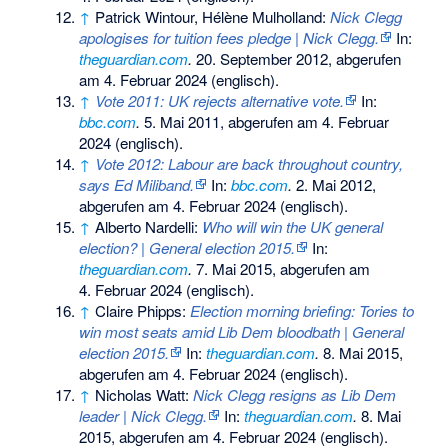
↑
Patrick Wintour, Hélène Mulholland:
Nick Clegg
apologises for tuition fees pledge | Nick Clegg.
In:
theguardian.com
.
20. September 2012,
abgerufen
am 4. Februar 2024
(englisch).
↑
Vote 2011: UK rejects alternative vote.
In:
bbc.com
.
5. Mai 2011,
abgerufen am 4. Februar
2024
(englisch).
↑
Vote 2012: Labour are back throughout country,
says Ed Miliband.
In:
bbc.com
.
2. Mai 2012,
abgerufen am 4. Februar 2024
(englisch).
↑
Alberto Nardelli:
Who will win the UK general
election? | General election 2015.
In:
theguardian.com
.
7. Mai 2015,
abgerufen am
4. Februar 2024
(englisch).
↑
Claire Phipps:
Election morning briefing: Tories to
win most seats amid Lib Dem bloodbath | General
election 2015.
In:
theguardian.com
.
8. Mai 2015,
abgerufen am 4. Februar 2024
(englisch).
↑
Nicholas Watt:
Nick Clegg resigns as Lib Dem
leader | Nick Clegg.
In:
theguardian.com
.
8. Mai
2015,
abgerufen am 4. Februar 2024
(englisch).