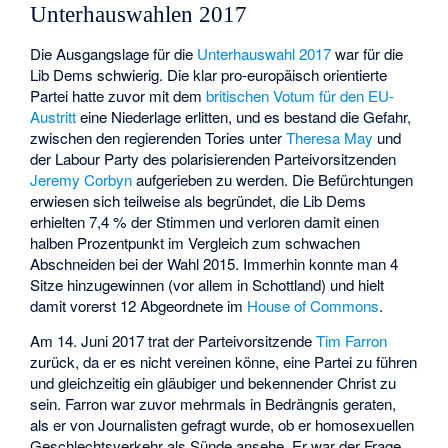
Unterhauswahlen 2017
Die Ausgangslage für die
Unterhauswahl 2017
war für die
Lib Dems schwierig. Die klar pro-europäisch orientierte
Partei hatte zuvor mit dem
britischen Votum für den EU-
Austritt
eine Niederlage erlitten, und es bestand die Gefahr,
zwischen den regierenden Tories unter
Theresa May
und
der Labour Party des polarisierenden Parteivorsitzenden
Jeremy Corbyn
aufgerieben zu werden. Die Befürchtungen
erwiesen sich teilweise als begründet, die Lib Dems
erhielten 7,4 % der Stimmen und verloren damit einen
halben Prozentpunkt im Vergleich zum schwachen
Abschneiden bei der Wahl 2015. Immerhin konnte man 4
Sitze hinzugewinnen (vor allem in Schottland) und hielt
damit vorerst 12 Abgeordnete im
House of Commons
.
Am 14. Juni 2017 trat der Parteivorsitzende
Tim Farron
zurück, da er es nicht vereinen könne, eine Partei zu führen
und gleichzeitig ein gläubiger und bekennender Christ zu
sein. Farron war zuvor mehrmals in Bedrängnis geraten,
als er von Journalisten gefragt wurde, ob er homosexuellen
Geschlechtsverkehr als Sünde ansehe. Er war der Frage