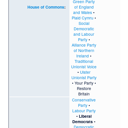
Green Party
of England
House of Commons
:
and Wales
•
Plaid Cymru
•
Social
Democratic
and Labour
Party
•
Alliance Party
of Northern
Ireland
•
Traditional
Unionist Voice
•
Ulster
Unionist Party
•
Your Party
•
Restore
Britain
Conservative
Party
•
Labour Party
•
Liberal
•
Democrats
Democratic