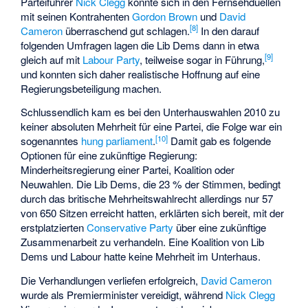
Parteiführer
Nick Clegg
konnte sich in den Fernsehduellen
mit seinen Kontrahenten
Gordon Brown
und
David
[
8
]
Cameron
überraschend gut schlagen.
In den darauf
folgenden Umfragen lagen die Lib Dems dann in etwa
[
9
]
gleich auf mit
Labour Party
, teilweise sogar in Führung,
und konnten sich daher realistische Hoffnung auf eine
Regierungsbeteiligung machen.
Schlussendlich kam es bei den Unterhauswahlen 2010 zu
keiner absoluten Mehrheit für eine Partei, die Folge war ein
[
10
]
sogenanntes
hung parliament
.
Damit gab es folgende
Optionen für eine zukünftige Regierung:
Minderheitsregierung einer Partei, Koalition oder
Neuwahlen. Die Lib Dems, die 23 % der Stimmen, bedingt
durch das britische Mehrheitswahlrecht allerdings nur 57
von 650 Sitzen erreicht hatten, erklärten sich bereit, mit der
erstplatzierten
Conservative Party
über eine zukünftige
Zusammenarbeit zu verhandeln. Eine Koalition von Lib
Dems und Labour hatte keine Mehrheit im Unterhaus.
Die Verhandlungen verliefen erfolgreich,
David Cameron
wurde als Premierminister vereidigt, während
Nick Clegg