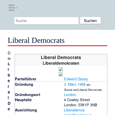
Liberal Democrats
D
Liberal Democrats
ie
Liberaldemokraten
L
i
b
Edward Davey
Parteiführer
e
3. März
1988
Gründung
als
r
Social and Liberal Democrats
a
London
Gründungsort
l
4 Cowley Street
Hauptsitz
D
London, SW1P 3NB
e
Liberalismus
Ausrichtung
Linksliberalismus