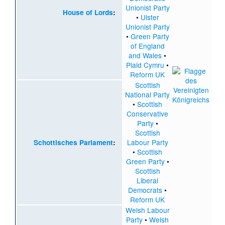
Unionist Party
House of Lords
:
•
Ulster
Unionist Party
•
Green Party
of England
and Wales
•
Plaid Cymru
•
Reform UK
Scottish
National Party
•
Scottish
Conservative
Party
•
Scottish
Labour Party
Schottisches Parlament
:
•
Scottish
Green Party
•
Scottish
Liberal
Democrats
•
Reform UK
Welsh Labour
Party
•
Welsh