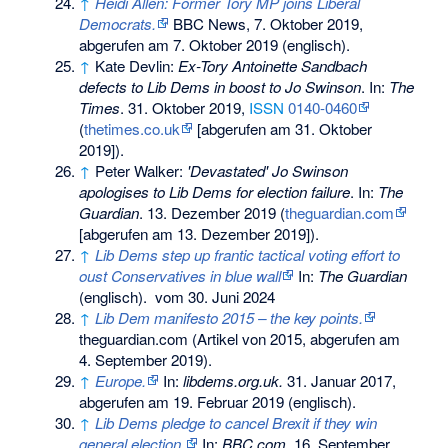
↑
Heidi Allen: Former Tory MP joins Liberal
Democrats.
BBC News, 7. Oktober 2019,
abgerufen am 7. Oktober 2019
(englisch).
↑
Kate Devlin:
Ex-Tory Antoinette Sandbach
defects to Lib Dems in boost to Jo Swinson
. In:
The
Times
. 31. Oktober 2019,
ISSN
0140-0460
(
thetimes.co.uk
[abgerufen am 31. Oktober
2019]).
↑
Peter Walker:
'Devastated' Jo Swinson
apologises to Lib Dems for election failure
. In:
The
Guardian
. 13. Dezember 2019 (
theguardian.com
[abgerufen am 13. Dezember 2019]).
↑
Lib Dems step up frantic tactical voting effort to
oust Conservatives in blue wall
In:
The Guardian
(englisch).
vom 30. Juni 2024
↑
Lib Dem manifesto 2015 – the key points.
theguardian.com (Artikel von 2015, abgerufen am
4. September 2019).
↑
Europe.
In:
libdems.org.uk.
31. Januar 2017,
abgerufen am 19. Februar 2019
(englisch).
↑
Lib Dems pledge to cancel Brexit if they win
general election.
In:
BBC.com.
16. September