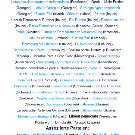
Union des démocrates et indépendants
(Frankreich) ·
Girchi – Mehr Freiheit
(Georgien) ·
Lelo für Georgien
(Georgien) ·
Strategia Aghmashenebeli
(Georgien) ·
Fianna Fáil
(Irland) ·
Viðreisn
(Island) ·
Azione
(Italien) ·
Liberali Democratici Europei
(Italien) ·
Più Europa
(Italien) ·
Radicali Italiani
(Italien) ·
Partia Demokratike e Kosovës
(Kosovo) ·
Centar
(Kroatien) ·
Fokus
(Kroatien) ·
Istrische Demokratische Versammlung
(Kroatien) ·
Latvijas attīstībai
(Lettland) ·
Kustība Par!
(Lettland) ·
Bewegung der Liberalen
(Litauen) ·
Laisvės partija
(Litauen) ·
Demokratesch Partei
(Luxemburg) ·
Coaliția pentru Unitate și Bunăstare
(Moldau) ·
Liberalna Partija Crne Gore
(Montenegro) ·
Democraten 66
(Niederlande) ·
Volkspartij voor Vrijheid en Democratie
(Niederlande) ·
Liberalno-demokratska partija
(Nordmazedonien) ·
Venstre
(Norwegen) ·
NEOS – Das Neue Österreich und Liberales Forum
(Österreich) ·
Iniciativa Liberal
(Portugal) ·
Uniunea Salvați România
(Rumänien) ·
Liberalerna
(Schweden) ·
Centerpartiet
(Schweden) ·
FDP.Die Liberalen
(Schweiz) ·
Grünliberale Partei
(Schweiz) ·
Pokret slobodnih građana
(Serbien) ·
Progresívne Slovensko
(Slowakei) ·
Gibanje Svoboda
(Slowenien) ·
Ciudadanos
(Spanien) ·
Stimme
(Ukraine) ·
Europäische Partei der Ukraine
(Ukraine) ·
Sluha narodu
(Ukraine) ·
Momentum-Bewegung
(Ungarn) ·
Liberal Democrats
(Vereinigtes
Königreich) ·
Dimokratiki Parataxi
(Zypern)
Assoziierte Parteien:
Armenischer Nationalkongress
(Armenien) ·
Leuchtendes Armenien