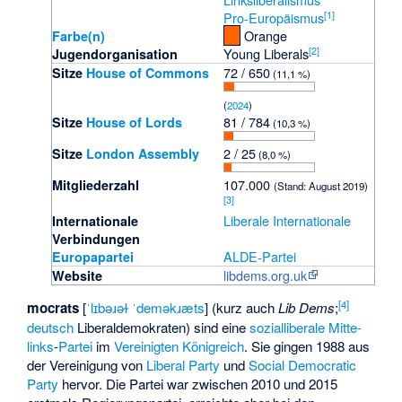
[
1
]
Pro-Europäismus
Orange
Farbe(n)
[
2
]
Young Liberals
Jugendorganisation
72 / 650
Sitze
House of Commons
(11,1 %)
(
2024
)
81 / 784
Sitze
House of Lords
(10,3 %)
2 / 25
Sitze
London Assembly
(8,0 %)
107.000
Mitglieder­zahl
(Stand: August 2019)
[
3
]
Liberale Internationale
Internationale
Verbindungen
ALDE-Partei
Europapartei
libdems.org.uk
Website
[
4
]
mocrats
[
ˈlɪbəɹəɫ ˈdeməkɹæts
] (kurz auch
Lib Dems
;
deutsch
Liberaldemokraten
) sind eine
sozialliberale
Mitte-
links
-
Partei
im
Vereinigten Königreich
. Sie gingen 1988 aus
der Vereinigung von
Liberal Party
und
Social Democratic
Party
hervor. Die Partei war zwischen 2010 und 2015