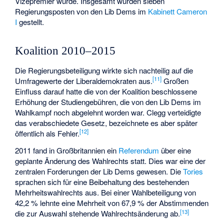
Vizepremier wurde. Insgesamt wurden sieben
Regierungsposten von den Lib Dems im
Kabinett Cameron
I
gestellt.
Koalition 2010–2015
Die Regierungsbeteiligung wirkte sich nachteilig auf die
[
11
]
Umfragewerte der Liberaldemokraten aus.
Großen
Einfluss darauf hatte die von der Koalition beschlossene
Erhöhung der Studiengebühren, die von den Lib Dems im
Wahlkampf noch abgelehnt worden war. Clegg verteidigte
das verabschiedete Gesetz, bezeichnete es aber später
[
12
]
öffentlich als Fehler.
2011 fand in Großbritannien ein
Referendum
über eine
geplante Änderung des Wahlrechts statt. Dies war eine der
zentralen Forderungen der Lib Dems gewesen. Die
Tories
sprachen sich für eine Beibehaltung des bestehenden
Mehrheitswahlrechts aus. Bei einer Wahlbeteiligung von
42,2 % lehnte eine Mehrheit von 67,9 % der Abstimmenden
[
13
]
die zur Auswahl stehende Wahlrechtsänderung ab.