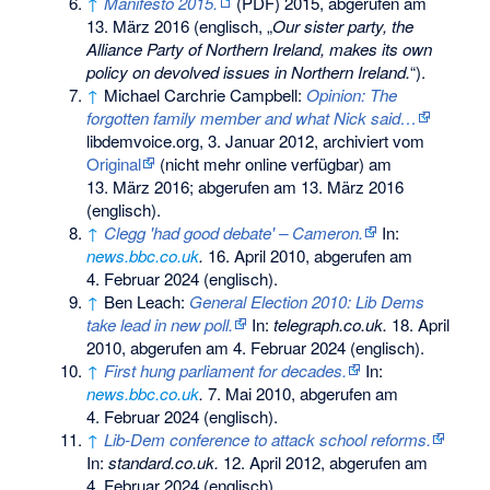
↑
Manifesto 2015.
(PDF) 2015,
abgerufen am
13. März 2016
(englisch, „
Our sister party, the
Alliance Party of Northern Ireland, makes its own
policy on devolved issues in Northern Ireland.
“).
↑
Michael Carchrie Campbell:
Opinion: The
forgotten family member and what Nick said…
libdemvoice.org, 3. Januar 2012, archiviert vom
Original
(nicht mehr online verfügbar) am
13. März 2016
;
abgerufen am 13. März 2016
(englisch).
↑
Clegg 'had good debate' – Cameron.
In:
news.bbc.co.uk
.
16. April 2010,
abgerufen am
4. Februar 2024
(englisch).
↑
Ben Leach:
General Election 2010: Lib Dems
take lead in new poll.
In:
telegraph.co.uk.
18. April
2010,
abgerufen am 4. Februar 2024
(englisch).
↑
First hung parliament for decades.
In:
news.bbc.co.uk
.
7. Mai 2010,
abgerufen am
4. Februar 2024
(englisch).
↑
Lib-Dem conference to attack school reforms.
In:
standard.co.uk.
12. April 2012,
abgerufen am
4. Februar 2024
(englisch).