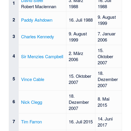
David Steel
3. März
16. Juli
1
Robert Maclennan
1988
1988
9. August
2
Paddy Ashdown
16. Juli 1988
1999
9. August
7. Januar
3
Charles Kennedy
1999
2006
15.
2. März
4
Sir Menzies Campbell
Oktober
2006
2007
18.
15. Oktober
5
Vince Cable
Dezember
2007
2007
18.
8. Mai
6
Nick Clegg
Dezember
2015
2007
14. Juni
7
Tim Farron
16. Juli 2015
2017