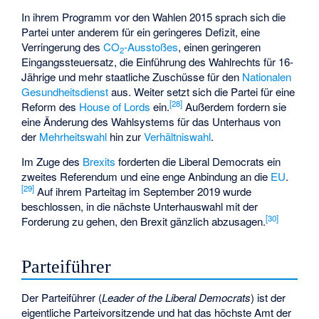
In ihrem Programm vor den Wahlen 2015 sprach sich die
Partei unter anderem für ein geringeres Defizit, eine
Verringerung des
CO
-Ausstoßes
, einen geringeren
2
Eingangssteuersatz, die Einführung des Wahlrechts für 16-
Jährige und mehr staatliche Zuschüsse für den
Nationalen
Gesundheitsdienst
aus. Weiter setzt sich die Partei für eine
[
28
]
Reform des
House of Lords
ein.
Außerdem fordern sie
eine Änderung des Wahlsystems für das Unterhaus von
der
Mehrheitswahl
hin zur
Verhältniswahl
.
Im Zuge des
Brexits
forderten die Liberal Democrats ein
zweites Referendum und eine enge Anbindung an die
EU
.
[
29
]
Auf ihrem Parteitag im September 2019 wurde
beschlossen, in die nächste Unterhauswahl mit der
[
30
]
Forderung zu gehen, den Brexit gänzlich abzusagen.
Parteiführer
Der Parteiführer (
Leader of the Liberal Democrats
) ist der
eigentliche Parteivorsitzende und hat das höchste Amt der