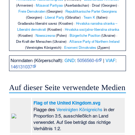
(Armenien) ·
Müsavat Partiyası
(Aserbaidschan) ·
Droa!
(Georgien) ·
Freie Demokraten
(Georgien) ·
Republikanische Partei Georgiens
(Georgien) ·
Liberal Party
(Gibraltar) ·
Team K
(Italien) ·
Građansko liberalni savez
(Kroatien) ·
Hrvatska narodna stranka –
Liberalni demokrati
(Kroatien) ·
Hrvatska socijalno-liberalna stranka
(Kroatien) ·
Nowoczesna
(Polen) ·
Bürgerliche Position
(Ukraine) ·
Die Kraft der Menschen
(Ukraine) ·
Alliance Party of Northern Ireland
(Vereinigtes Königreich) ·
Enomeni Dimokrates
(Zypern)
Normdaten (Körperschaft):
GND
:
5056560-6
|
VIAF
:
146131037
Auf dieser Seite verwendete Medien
Flag of the United Kingdom.svg
Flagge des
Vereinigten Königreichs
in der
Proportion 3:5, ausschließlich an Land
verwendet. Auf See beträgt das richtige
Verhältnis 1:2.