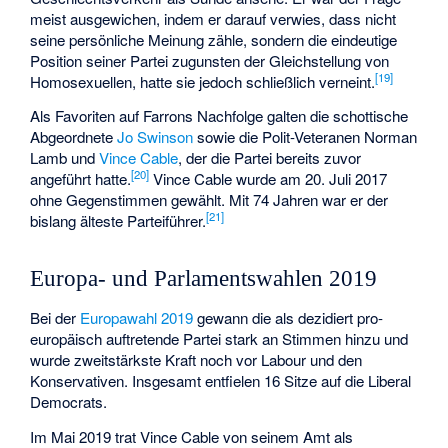
meist ausgewichen, indem er darauf verwies, dass nicht
seine persönliche Meinung zähle, sondern die eindeutige
Position seiner Partei zugunsten der Gleichstellung von
[
19
]
Homosexuellen, hatte sie jedoch schließlich verneint.
Als Favoriten auf Farrons Nachfolge galten die schottische
Abgeordnete
Jo Swinson
sowie die Polit-Veteranen
Norman
Lamb
und
Vince Cable
, der die Partei bereits zuvor
[
20
]
angeführt hatte.
Vince Cable wurde am 20. Juli 2017
ohne Gegenstimmen gewählt. Mit 74 Jahren war er der
[
21
]
bislang älteste Parteiführer.
Europa- und Parlamentswahlen 2019
Bei der
Europawahl 2019
gewann die als dezidiert pro-
europäisch auftretende Partei stark an Stimmen hinzu und
wurde zweitstärkste Kraft noch vor Labour und den
Konservativen. Insgesamt entfielen 16 Sitze auf die Liberal
Democrats.
Im Mai 2019 trat Vince Cable von seinem Amt als