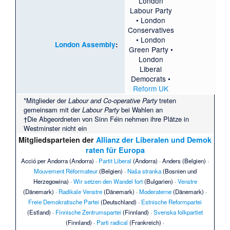
London
Labour Party
•
London
Conservatives
•
London
London Assembly
:
Green Party
•
London
Liberal
Democrats
•
Reform UK
*Mitglieder der
Labour and Co-operative Party
treten
gemeinsam mit der
Labour Party
bei Wahlen an
†Die Abgeordneten von Sinn Féin nehmen ihre Plätze in
Westminster nicht ein
Mitgliedsparteien der
Allianz der Liberalen und Demok
raten für Europa
Acció per Andorra
(Andorra) ·
Partit Liberal
(Andorra) ·
Anders
(Belgien) ·
Mouvement Réformateur
(Belgien) ·
Naša stranka
(Bosnien und
Herzegowina) ·
Wir setzen den Wandel fort
(Bulgarien) ·
Venstre
(Dänemark) ·
Radikale Venstre
(Dänemark) ·
Moderaterne
(Dänemark) ·
Freie Demokratische Partei
(Deutschland) ·
Estnische Reformpartei
(Estland) ·
Finnische Zentrumspartei
(Finnland) ·
Svenska folkpartiet
(Finnland) ·
Parti radical
(Frankreich) ·