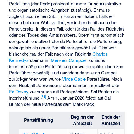
Partei inne (der Parteipräsident ist mehr für administrative
und organisatorische Aufgaben zuständig). Er muss
zugleich auch einen Sitz im Parlament haben. Falls er
diesen bei einer Wahl verliert, verliert er damit auch den
Parteivorsitz. In diesem Fall, oder für den Fall des Rücktritts
oder des Todes des Amtsinhabers, übernimmt automatisch
der gewählte stellvertretende Parteiführer die Parteileitung,
solange bis ein neuer Parteiführer gewählt ist. Dies war
bisher dreimal der Fall: nach dem Rücktritt
Charles
Kennedys
übernahm
Menzies Campbell
zunächst
interimsmäßig die Parteiführung (er wurde später dann zum
Parteiführer gewählt), und nachdem dann auch Campell
zurückgetreten war, wurde
Vince Cable
Parteiführer. Nach
dem Rücktritt Jo Swinsons übernahmen ihr Stellvertreter
Ed Davey
zusammen mit Parteipräsident
Sal Brinton
die
[
31
]
Interimsführung.
Am 1. Januar 2020 folgte auf Sal
Brinton der neue Parteipräsident
Mark Pack
.
Beginn der
Ende der
Parteiführung
Amtszeit
Amtszeit