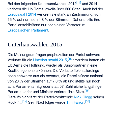
[
14
]
Bei den folgenden Kommunalwahlen 2012
und 2014
verloren die Lib Dems jeweils über 300 Sitze. Auch bei der
Europawahl 2014
verloren sie stark an Zustimmung: von
15 % auf nur noch 4,8 % der Stimmen. Daher stellte ihre
Partei anschließend nur noch einen Vertreter im
Europäischen Parlament
.
Unterhauswahlen 2015
Die Meinungsumfragen prophezeiten der Partei schwere
[
15
]
Verluste für die
Unterhauswahl 2015
,
trotzdem hatten die
LibDems die Hoffnung, wieder als Juniorpartner in eine
Koalition gehen zu können. Die Verluste fielen allerdings
noch schwerer aus als erwartet, die Partei stürzte national
von 23 % der Stimmen auf 7,8 % ab und stellte nur noch
acht Parlamentsmitglieder statt 57. Zahlreiche langjährige
[
16
]
Parlamentarier und Minister verloren ihre Sitze.
Daraufhin erklärte der Parteivorsitzende
Nick Clegg
seinen
[
17
]
[
18
]
Rücktritt.
Sein Nachfolger wurde
Tim Farron
.