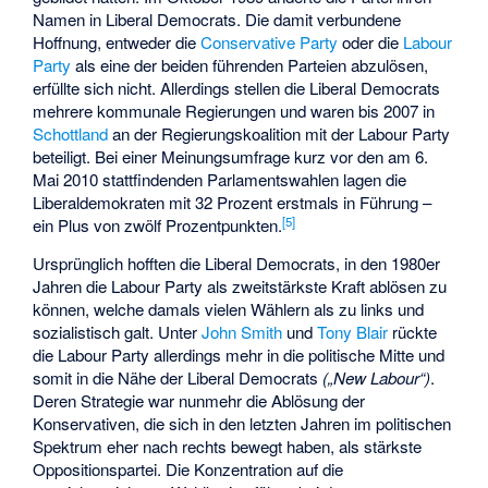
Namen in Liberal Democrats. Die damit verbundene
Hoffnung, entweder die
Conservative Party
oder die
Labour
Party
als eine der beiden führenden Parteien abzulösen,
erfüllte sich nicht. Allerdings stellen die Liberal Democrats
mehrere kommunale Regierungen und waren bis 2007 in
Schottland
an der Regierungskoalition mit der Labour Party
beteiligt. Bei einer Meinungsumfrage kurz vor den am 6.
Mai 2010 stattfindenden Parlamentswahlen lagen die
Liberaldemokraten mit 32 Prozent erstmals in Führung –
[
5
]
ein Plus von zwölf Prozentpunkten.
Ursprünglich hofften die Liberal Democrats, in den 1980er
Jahren die Labour Party als zweitstärkste Kraft ablösen zu
können, welche damals vielen Wählern als zu links und
sozialistisch galt. Unter
John Smith
und
Tony Blair
rückte
die Labour Party allerdings mehr in die politische Mitte und
somit in die Nähe der Liberal Democrats
(„New Labour“)
.
Deren Strategie war nunmehr die Ablösung der
Konservativen, die sich in den letzten Jahren im politischen
Spektrum eher nach rechts bewegt haben, als stärkste
Oppositionspartei. Die Konzentration auf die