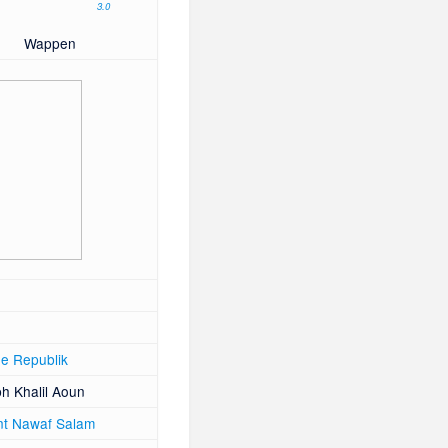
3.0
Wappen
he
Republik
h Khalil Aoun
nt
Nawaf Salam