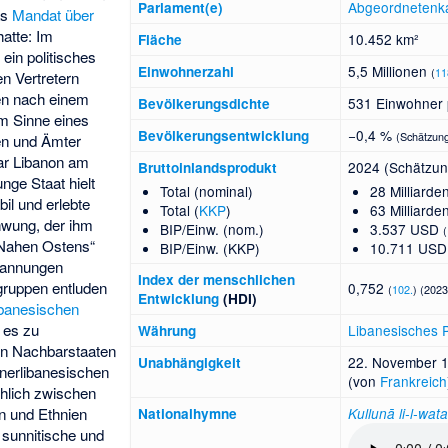
Abgeordneten
Parlament(e)
as
Mandat über
hatte: Im
10.452 km²
Fläche
ein politisches
5,5 Millionen
Einwohnerzahl
(
11
n Vertretern
en nach einem
531 Einwohner 
Bevölkerungsdichte
im Sinne eines
−0,4 %
Bevölkerungs­entwicklung
(Schätzung
en und Ämter
ar Libanon am
2024 (Schätzun
Bruttoinlandsprodukt
unge Staat hielt
Total (nominal)
28 Milliard
bil und erlebte
Total (
KKP
)
63 Milliard
hwung, der ihm
BIP/Einw. (nom.)
3.537 USD
(
 Nahen Ostens“
BIP/Einw. (KKP)
10.711 US
pannungen
Index der menschlichen
ruppen entluden
0,752
(
102.
) (2023
Entwicklung
(HDI)
banesischen
 es zu
Libanesisches 
Währung
en Nachbarstaaten
22. November 
Unabhängigkeit
nnerlibanesischen
(von
Frankreich
chlich zwischen
n und Ethnien
National­hymne
Kullunā li-l-watan
 sunnitische und