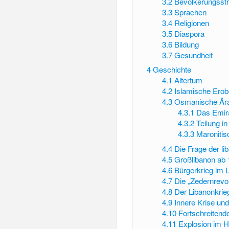
3.2
Bevölkerungsstr
3.3
Sprachen
3.4
Religionen
3.5
Diaspora
3.6
Bildung
3.7
Gesundheit
4
Geschichte
4.1
Altertum
4.2
Islamische Erobe
4.3
Osmanische Är
4.3.1
Das Emir
4.3.2
Teilung i
4.3.3
Maronitis
4.4
Die Frage der li
4.5
Großlibanon ab 
4.6
Bürgerkrieg im 
4.7
Die „Zedernrevo
4.8
Der Libanonkrie
4.9
Innere Krise u
4.10
Fortschreitend
4.11
Explosion im H