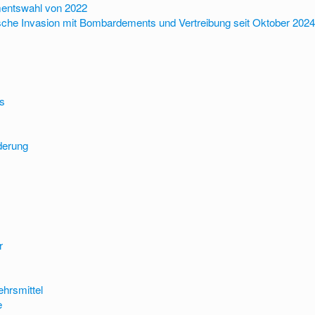
mentswahl von 2022
ische Invasion mit Bombardements und Vertreibung seit Oktober 202
es
derung
r
ehrsmittel
e