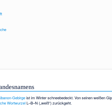
ft
üche
Landesnamens
Libanon-Gebirge
ist im Winter schneebedeckt. Von seinen weißen Gip
sche
Wortwurzel
L–B–N („weiß“) zurückgeht.