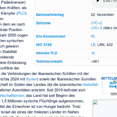
 Palästinenser)
ken Kräften; als
r Kämpfer (
PLO
)
22. November
Nationalfeiertag
en
UTC+2
Zeitzone
 in dem es nach
UTC+3
(März bi
rale Position
Jahr 2000 zogen
RL
Kfz-Kennzeichen
tzten syrischen
LB
, LBN, 422
ISO 3166
ach gewann
Stabilität
.lb
Internet-TLD
hreitende
+961
Telefonvorwahl
ekte Einbindung
onflikte der
 die Verbindungen der libanesischen Schiiten mit der
MITTELM
nd bis 2024 mit
Syrien
) sowie der libanesischen Sunniten
Beir
schaft im Süden des Landes übt die islamistische
Hisbollah
Nabat
Sidon
tlicher Autoritäten entzieht. Seit 2019 befindet sich
IS
rtschaftskrise
; das Land hat seit Beginn des
 1,5 Millionen syrische Flüchtlinge aufgenommen,
tel der Einwohner ist von Hunger bedroht. Trotz
 Israel als eines der freiesten Länder im Nahen