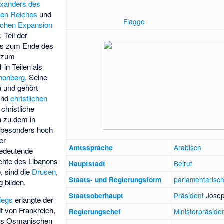
exanders des
en Reiches
und
Flagge
schen Expansion
 Teil der
bis zum Ende des
r zum
1 in Teilen als
anonberg
. Seine
h und gehört
und
christlichen
christliche
h zu dem in
 besonders hoch
er
Arabisch
Amtssprache
bedeutende
ichte des Libanons
Beirut
Hauptstadt
e, sind die
Drusen
,
parlamentarisc
Staats- und Regierungsform
 bilden.
Präsident
Josep
Staatsoberhaupt
iegs
erlangte der
t von Frankreich,
Ministerpräside
Regierungschef
des Osmanischen