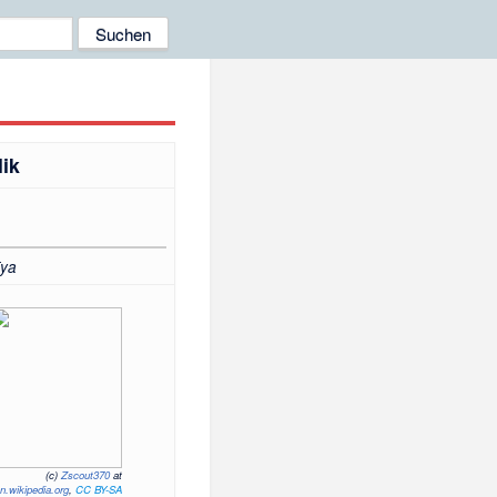
ik
īya
(c)
Zscout370
at
n.wikipedia.org
,
CC BY-SA