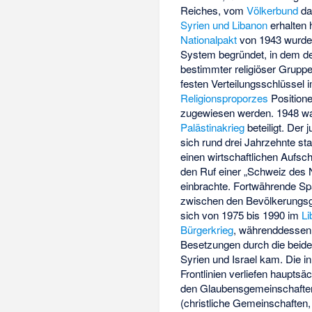
Reiches, vom
Völkerbund
d
Syrien und Libanon
erhalten 
Nationalpakt
von 1943 wurde 
System begründet, in dem de
bestimmter religiöser Grupp
festen Verteilungsschlüssel 
Religionsproporzes
Position
zugewiesen werden. 1948 w
Palästinakrieg
beteiligt. Der j
sich rund drei Jahrzehnte sta
einen wirtschaftlichen Aufsc
den Ruf einer „Schweiz des
einbrachte. Fortwährende S
zwischen den Bevölkerungsg
sich von 1975 bis 1990 im
Li
Bürgerkrieg
, währenddessen
Besetzungen durch die beid
Syrien und Israel kam. Die i
Frontlinien verliefen hauptsä
den Glaubensgemeinschafte
(christliche Gemeinschaften,