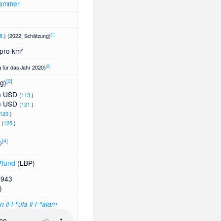
kammer
[
1
]
8.
) (2022; Schätzung)
pro km²
[
2
]
 für das Jahr 2020)
[
3
]
g)
en USD
(
113.
)
en USD
(
121.
)
120.
)
D
(
125.
)
[
4
]
)
Pfund
(LBP)
1943
)
 li-l-ʿulā li-l-ʿalam