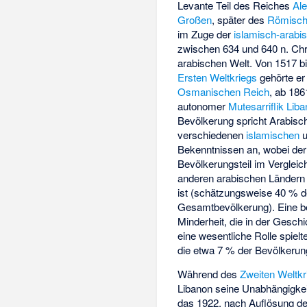
Levante Teil des Reiches
Al
Großen
, später des
Römisch
im Zuge der
islamisch-arabi
zwischen 634 und 640 n. Chr.
arabischen Welt. Von 1517 
Ersten Weltkriegs
gehörte e
Osmanischen Reich
, ab 186
autonomer
Mutesarriflik Lib
Bevölkerung spricht Arabisc
verschiedenen
islamischen
Bekenntnissen an, wobei der 
Bevölkerungsteil im Vergleic
anderen arabischen Ländern
ist (schätzungsweise 40 % d
Gesamtbevölkerung). Eine 
Minderheit, die in der Gesch
eine wesentliche Rolle spielt
die etwa 7 % der Bevölkerung
Während des
Zweiten Weltkr
Libanon seine Unabhängigkei
das 1922, nach Auflösung 