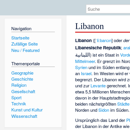
Libanon
Navigation
Startseite
Libanon
([
ˈliːbanɔn
] oder
der
Zufällige Seite
Libanesische Republik
;
ara
Neu / Featured
اللبنانية
) ist ein Staat in
Vord
Mittelmeer
. Er grenzt im No
Themenportale
Syrien
und im Süden entlang
Geographie
an
Israel
. Im Westen wird er
Geschichte
begrenzt. Der Libanon wird
Religion
und zur
Levante
gerechnet. I
Gesellschaft
etwa 5,5 Millionen Menschen,
Sport
davon in der Hauptstadtregi
Technik
beiden nächstgrößten
Städte
Kunst und Kultur
Norden und
Sidon
im Süden.
Wissenschaft
Ursprünglich das Land der
P
der Libanon in der Antike wi