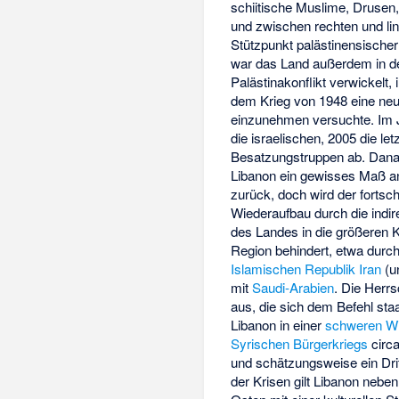
schiitische Muslime, Drusen,
und zwischen rechten und lin
Stützpunkt palästinensische
war das Land außerdem in d
Palästinakonflikt verwickelt,
dem Krieg von 1948 eine neut
einzunehmen versuchte. Im 
die israelischen, 2005 die le
Besatzungstruppen ab. Dan
Libanon ein gewisses Maß an 
zurück, doch wird der fortsc
Wiederaufbau durch die indir
des Landes in die größeren K
Region behindert, etwa durch
Islamischen Republik Iran
(u
mit
Saudi-Arabien
. Die Herr
aus, die sich dem Befehl staa
Libanon in einer
schweren Wi
Syrischen Bürgerkriegs
circa
und schätzungsweise ein Drit
der Krisen gilt Libanon neben