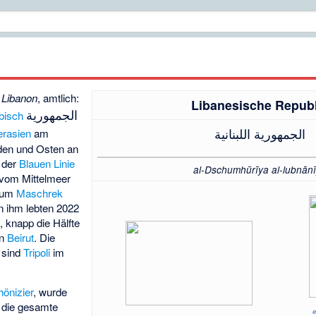
 Libanon
, amtlich:
Libanesische Republ
الجمهورية
bisch
الجمهورية اللبنانية
erasien
am
rden und Osten an
 der
Blauen Linie
al-Dschumhūrīya al-lubnān
 vom Mittelmeer
 zum
Maschrek
n ihm lebten 2022
 knapp die Hälfte
on
Beirut
. Die
sind
Tripoli
im
hönizier
, wurde
e die gesamte
e