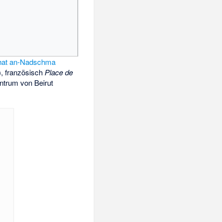
hat an-Nadschma
(ساحة النجمة), französisch
Place de
entrum von Beirut