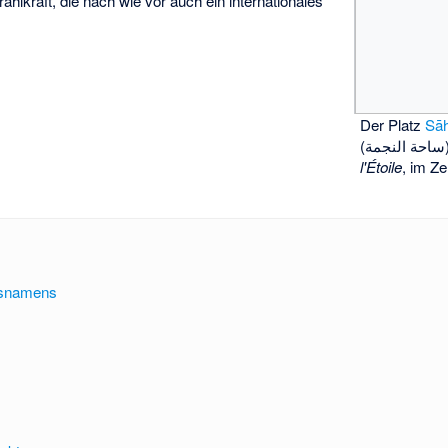
rahlkraft, die nach wie vor auch ein internationales
Der Platz
Sā
l'Étoile
, im Z
esnamens