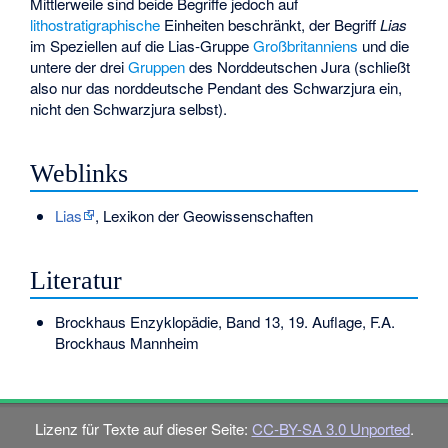
Mittlerweile sind beide Begriffe jedoch auf
lithostratigraphische
Einheiten beschränkt, der Begriff
Lias
im Speziellen auf die Lias-Gruppe
Großbritanniens
und die
untere der drei
Gruppen
des Norddeutschen Jura (schließt
also nur das norddeutsche Pendant des Schwarzjura ein,
nicht den Schwarzjura selbst).
Weblinks
Lias
, Lexikon der Geowissenschaften
Literatur
Brockhaus Enzyklopädie, Band 13, 19. Auflage, F.A.
Brockhaus Mannheim
Lizenz für Texte auf dieser Seite:
CC-BY-SA 3.0 Unported
.