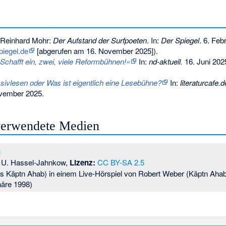
 Reinhard Mohr:
Der Aufstand der Surfpoeten
. In:
Der Spiegel
. 6. Feb
piegel.de
[abgerufen am 16. November 2025]).
Schafft ein, zwei, viele Reformbühnen!«
In:
nd-aktuell.
16. Juni 202
sivlesen oder Was ist eigentlich eine Lesebühne?
In:
literaturcafe.d
ovember 2025
.
 verwendete Medien
g
U. Hassel-Jahnkow,
Lizenz:
CC BY-SA 2.5
als Käptn Ahab) in einem Live-Hörspiel von Robert Weber (Käptn Aha
näre 1998)