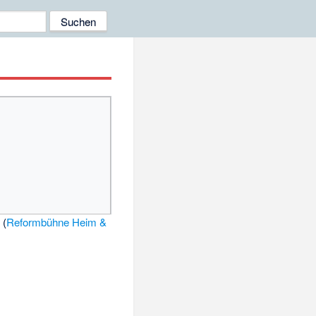
n
(
Reformbühne Heim &