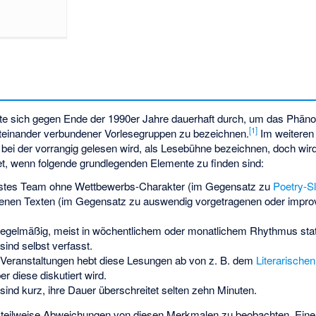
zte sich gegen Ende der 1990er Jahre dauerhaft durch, um das Phän
[
1
]
iteinander verbundener Vorlesegruppen zu bezeichnen.
Im weiteren 
ei der vorrangig gelesen wird, als Lesebühne bezeichnen, doch wird 
, wenn folgende grundlegenden Elemente zu finden sind:
festes Team ohne Wettbewerbs-Charakter (im Gegensatz zu
Poetry-S
esenen Texten (im Gegensatz zu auswendig vorgetragenen oder impro
 regelmäßig, meist in wöchentlichem oder monatlichem Rhythmus stat
ind selbst verfasst.
Veranstaltungen hebt diese Lesungen ab von z. B. dem
Literarische
r diese diskutiert wird.
sind kurz, ihre Dauer überschreitet selten zehn Minuten.
 teilweise Abweichungen von diesen Merkmalen zu beobachten. Eine 