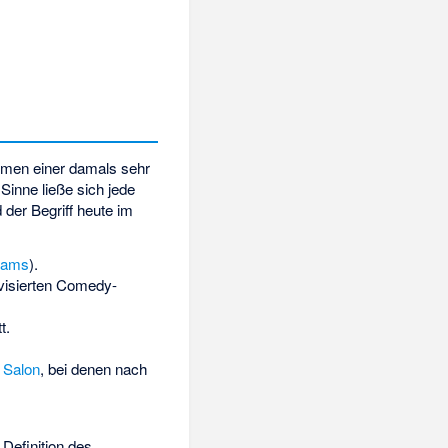
omen einer damals sehr
Sinne ließe sich jede
der Begriff heute im
lams
).
visierten Comedy-
t.
n Salon
, bei denen nach
Definition des