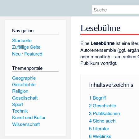
Lesebühne
Navigation
Startseite
Eine
Lesebühne
ist eine lit
Zufällige Seite
Autorenensemble (ggf. ergän
Neu / Featured
oder monatlich – am selben O
Publikum vorträgt.
Themenportale
Geographie
Inhaltsverzeichnis
Geschichte
Religion
Gesellschaft
1
Begriff
Sport
2
Geschichte
Technik
3
Publikationen
Kunst und Kultur
4
Siehe auch
Wissenschaft
5
Literatur
6
Weblinks