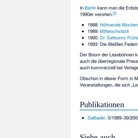
In
Berlin
kann man die Entst
[
2
]
1990er verorten.
1988:
Höhnende Wochen
1989:
Mittwochsfazit
1990:
Dr. Seltsams Früh
1993: Die Weißen Federn 
Der Boom der Lesebühnen kam
auch die überregionale Pres
auch kommerziell bei Verlage
Obschon in dieser Form in Mü
Veranstaltungen, die sich „
Publikationen
Salbader
. 0/1989–39/2009
Siehe auch