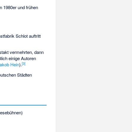
n 1980er und frühen
fabrik Schlot auftritt
stakt vermehrten, dann
ich einige Autoren
[
3
]
akob Hein
).
deutschen Städten
 Lesebühnen)