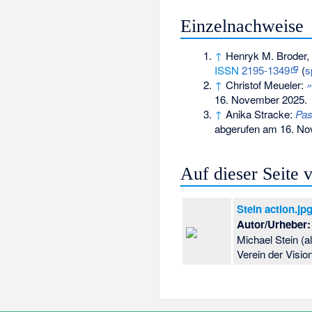
Einzelnachweise
↑
Henryk M. Broder,
ISSN
2195-1349
(
s
↑
Christof Meueler:
»
16. November 2025
.
↑
Anika Stracke:
Pas
abgerufen am 16. N
Auf dieser Seite
Stein action.jp
Autor/Urheber:
Michael Stein (
Verein der Visio