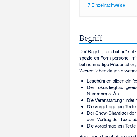
7
Einzelnachweise
Begriff
Der Begriff „Lesebühne“ set
speziellen Form personell m
bühnenmäßige Präsentation, b
Wesentlichen dann verwendet
Lesebühnen bilden ein 
Der Fokus liegt auf gel
Nummern o. Ä.).
Die Veranstaltung findet
Die vorgetragenen Texte s
Der Show-Charakter der 
dem Vortrag der Texte übe
Die vorgetragenen Texte 
Bei einigen Lesebühnen sind