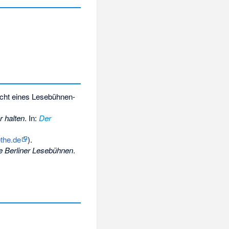
icht eines Lesebühnen-
 halten
. In:
Der
the.de
).
re Berliner Lesebühnen
.