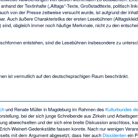
and der Textinhalte („Alltags“-Texte, Großstadttexte, politisch link
auch von der Presse zeitweise versucht wurde, ist aufgrund der inhalt
tbar. Auch äußere Charakteristika der ersten Lesebühnen (Alltagsklei
 sind, obgleich immer noch häufige Merkmale, nicht zu den entschei
chformen entstehen, sind die Lesebühnen insbesondere zu untersc
n ist vermutlich auf den deutschsprachigen Raum beschränkt.
ch
und
Renate Müller
in Magdeburg im Rahmen des
Kulturbundes d
Vorstellung, bei der sich junge Schreibende aus Zirkeln und Arbeitsge
tung abwechselten und der sich eine breite Diskussion anschloss, 
Erich-Weinert-Gedenkstätte fassen konnte. Nach nur wenigen Veran
rseits mit dem Argument abgesetzt, dass hier auch
Dissidenten
ein P