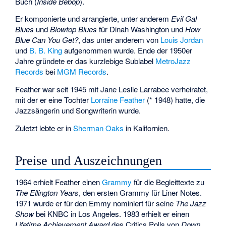
Buch (
Inside Bebop
).
Er komponierte und arrangierte, unter anderem
Evil Gal
Blues
und
Blowtop Blues
für Dinah Washington und
How
Blue Can You Get?
, das unter anderem von
Louis Jordan
und
B. B. King
aufgenommen wurde. Ende der 1950er
Jahre gründete er das kurzlebige Sublabel
MetroJazz
Records
bei
MGM Records
.
Feather war seit 1945 mit Jane Leslie Larrabee verheiratet,
mit der er eine Tochter
Lorraine Feather
(* 1948) hatte, die
Jazzsängerin und Songwriterin wurde.
Zuletzt lebte er in
Sherman Oaks
in Kalifornien.
Preise und Auszeichnungen
1964 erhielt Feather einen
Grammy
für die Begleittexte zu
The Ellington Years
, den ersten Grammy für Liner Notes.
1971 wurde er für den Emmy nominiert für seine
The Jazz
Show
bei KNBC in Los Angeles. 1983 erhielt er einen
Lifetime Achievement Award
des Critics Polls von
Down