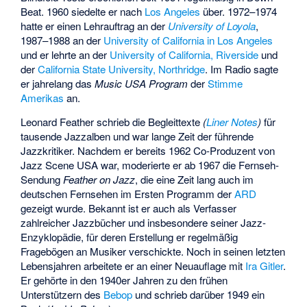
Beat. 1960 siedelte er nach
Los Angeles
über. 1972–1974
hatte er einen Lehrauftrag an der
University of Loyola
,
1987–1988 an der
University of California in Los Angeles
und er lehrte an der
University of California, Riverside
und
der
California State University, Northridge
. Im Radio sagte
er jahrelang das
Music USA Program
der
Stimme
Amerikas
an.
Leonard Feather schrieb die Begleittexte
(
Liner Notes
)
für
tausende Jazzalben und war lange Zeit der führende
Jazzkritiker. Nachdem er bereits 1962 Co-Produzent von
Jazz Scene USA
war, moderierte er ab 1967 die Fernseh-
Sendung
Feather on Jazz
, die eine Zeit lang auch im
deutschen Fernsehen im Ersten Programm der
ARD
gezeigt wurde. Bekannt ist er auch als Verfasser
zahlreicher Jazzbücher und insbesondere seiner Jazz-
Enzyklopädie, für deren Erstellung er regelmäßig
Fragebögen an Musiker verschickte. Noch in seinen letzten
Lebensjahren arbeitete er an einer Neuauflage mit
Ira Gitler
.
Er gehörte in den 1940er Jahren zu den frühen
Unterstützern des
Bebop
und schrieb darüber 1949 ein