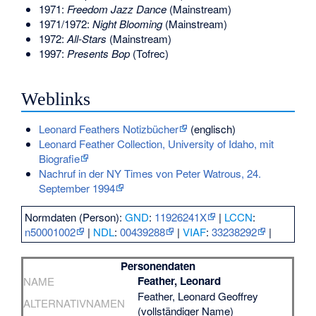
1971:
Freedom Jazz Dance
(Mainstream)
1971/1972:
Night Blooming
(Mainstream)
1972:
All-Stars
(Mainstream)
1997:
Presents Bop
(Tofrec)
Weblinks
Leonard Feathers Notizbücher
(englisch)
Leonard Feather Collection, University of Idaho, mit
Biografie
Nachruf in der NY Times von Peter Watrous, 24.
September 1994
Normdaten (Person):
GND
:
11926241X
|
LCCN
:
n50001002
|
NDL
:
00439288
|
VIAF
:
33238292
|
Personendaten
Feather, Leonard
NAME
Feather, Leonard Geoffrey
ALTERNATIVNAMEN
(vollständiger Name)