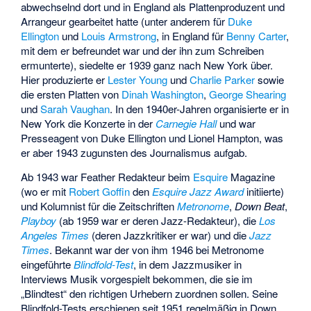
abwechselnd dort und in England als Plattenproduzent und
Arrangeur gearbeitet hatte (unter anderem für
Duke
Ellington
und
Louis Armstrong
, in England für
Benny Carter
,
mit dem er befreundet war und der ihn zum Schreiben
ermunterte), siedelte er 1939 ganz nach New York über.
Hier produzierte er
Lester Young
und
Charlie Parker
sowie
die ersten Platten von
Dinah Washington
,
George Shearing
und
Sarah Vaughan
. In den 1940er-Jahren organisierte er in
New York die Konzerte in der
Carnegie Hall
und war
Presseagent von Duke Ellington und Lionel Hampton, was
er aber 1943 zugunsten des Journalismus aufgab.
Ab 1943 war Feather Redakteur beim
Esquire
Magazine
(wo er mit
Robert Goffin
den
Esquire Jazz Award
initiierte)
und Kolumnist für die Zeitschriften
Metronome
,
Down Beat
,
Playboy
(ab 1959 war er deren Jazz-Redakteur), die
Los
Angeles Times
(deren Jazzkritiker er war) und die
Jazz
Times
. Bekannt war der von ihm 1946 bei Metronome
eingeführte
Blindfold-Test
, in dem Jazzmusiker in
Interviews Musik vorgespielt bekommen, die sie im
„Blindtest“ den richtigen Urhebern zuordnen sollen. Seine
Blindfold-Tests erschienen seit 1951 regelmäßig in Down