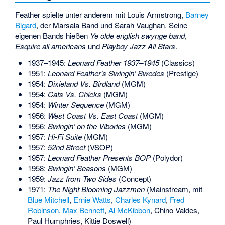
Feather spielte unter anderem mit Louis Armstrong,
Barney
Bigard
, der Marsala Band und Sarah Vaughan. Seine
eigenen Bands hießen
Ye olde english swynge band
,
Esquire all americans
und
Playboy Jazz All Stars
.
1937–1945:
Leonard Feather 1937–1945
(Classics)
1951:
Leonard Feather’s Swingin’ Swedes
(Prestige)
1954:
Dixieland Vs. Birdland
(MGM)
1954:
Cats Vs. Chicks
(MGM)
1954:
Winter Sequence
(MGM)
1956:
West Coast Vs. East Coast
(MGM)
1956:
Swingin’ on the Vibories
(MGM)
1957:
Hi-Fi Suite
(MGM)
1957:
52nd Street
(VSOP)
1957:
Leonard Feather Presents BOP
(Polydor)
1958:
Swingin’ Seasons
(MGM)
1959:
Jazz from Two Sides
(Concept)
1971:
The Night Blooming Jazzmen
(Mainstream, mit
Blue Mitchell
,
Ernie Watts
,
Charles Kynard
,
Fred
Robinson
,
Max Bennett
,
Al McKibbon
, Chino Valdes,
Paul Humphries,
Kittie Doswell
)