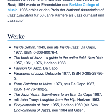
Beat
; 1984 wurde er Ehrendoktor des
Berklee College of
Music
. 1986 erhielt er den Preis der
National Association of
Jazz Educators
für 50 Jahre Karriere als Jazzjournalist und
Jazzautor.
Werke
Inside Bebop.
1949, neu als
Inside Jazz.
Da Capo,
1977,
ISBN 0-306-80076-4
.
The book of Jazz – a guide to the entire field.
New York
1957, 1961, 1976, Horizon 1988.
Passion for Jazz.
Da Capo.
Pleasures of Jazz.
Delacorte 1977,
ISBN 0-385-28786-
0
.
From Satchmo to Miles.
1973, neu Da Capo 1987,
ISBN 1-4176-1892-2
.
The Jazz Years: Earwitness to an Era.
Da Capo 1987.
mit John Tracy:
Laughter from the Hip.
Horizon 1963.
Encyclopedia of Jazz.
1955, Horizon 1960 (als
New
Encyclopedia of Jazz
). neu 1984 mit Gitler .