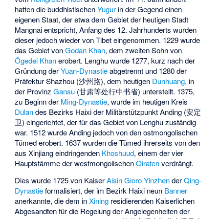
hatten die buddhistischen
Yugur
in der Gegend einen
eigenen Staat, der etwa dem Gebiet der heutigen Stadt
Mangnai entspricht, Anfang des 12. Jahrhunderts wurden
dieser jedoch wieder von Tibet eingenommen. 1229 wurde
das Gebiet von
Godan Khan
, dem zweiten Sohn von
Ögedei Khan
erobert. Lenghu wurde 1277, kurz nach der
Gründung der
Yuan-Dynastie
abgetrennt und 1280 der
Präfektur Shazhou (沙州路), dem heutigen
Dunhuang
, in
der Provinz
Gansu
(甘肃等处行中书省) unterstellt. 1375,
zu Beginn der
Ming-Dynastie
, wurde im heutigen Kreis
Dulan
des Bezirks Haixi der Militärstützpunkt Anding (安定
卫) eingerichtet, der für das Gebiet von Lenghu zuständig
war. 1512 wurde Anding jedoch von den ostmongolischen
Tümed erobert. 1637 wurden die Tümed ihrerseits von den
aus Xinjiang eindringenden
Khoshuud
, einem der vier
Hauptstämme der westmongolischen
Oiraten
verdrängt.
Dies wurde 1725 von Kaiser
Aisin Gioro Yinzhen
der
Qing-
Dynastie
formalisiert, der im Bezirk Haixi neun
Banner
anerkannte, die dem in
Xining
residierenden Kaiserlichen
Abgesandten für die Regelung der Angelegenheiten der