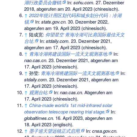
湖行政委员会撤销.
In:
sohu.com.
27. Dezember
2018,
abgerufen am 20. April 2023
(chinesisch).
↑
2022年统计用区划代码和城乡划分代码：冷湖
镇.
In:
stats.gov.cn.
30. Dezember 2022,
abgerufen am 19. April 2023
(chinesisch).
↑
陆成宽:
仰望星空 青海冷湖可比肩国际最佳天文
台址.
In:
stdaily.com.
23. Dezember 2021,
abgerufen am 17. April 2023
(chinesisch).
↑
青海冷湖将建设国际一流天文观测基地.
In:
nao.cas.cn.
23. Dezember 2021,
abgerufen am
17. April 2023
(chinesisch).
↑
孙莹:
青海冷湖将建国际一流天文观测基地.
In:
stdaily.com.
23. Dezember 2021,
abgerufen am
17. April 2023
(chinesisch).
↑
观测台站.
In:
nao.cas.cn.
Abgerufen am
17. April 2023
(chinesisch).
↑
China-made world’s 1st mid-infrared solar
observation telescope nearing trial stage.
In:
globaltimes.cn.
16. April 2023,
abgerufen am
18. April 2023
(englisch).
↑
墨子巡天望远镜正式启用.
In:
cnsa.gov.cn.