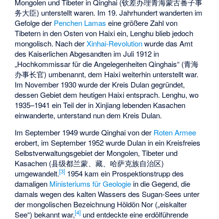
Mongolen und Tibeter in Qinghai (钦差办理青海蒙古番子事
务大臣) unterstellt waren. Im 19. Jahrhundert wanderten im
Gefolge der
Penchen Lamas
eine größere Zahl von
Tibetern in den Osten von Haixi ein, Lenghu blieb jedoch
mongolisch. Nach der
Xinhai-Revolution
wurde das Amt
des Kaiserlichen Abgesandten im Juli 1912 in
„Hochkommissar für die Angelegenheiten Qinghais“ (青海
办事长官) umbenannt, dem Haixi weiterhin unterstellt war.
Im November 1930 wurde der Kreis Dulan gegründet,
dessen Gebiet dem heutigen Haixi entsprach. Lenghu, wo
1935–1941 ein Teil der in Xinjiang lebenden Kasachen
einwanderte, unterstand nun dem Kreis Dulan.
Im September 1949 wurde Qinghai von der
Roten Armee
erobert, im September 1952 wurde Dulan in ein Kreisfreies
Selbstverwaltungsgebiet der Mongolen, Tibeter und
Kasachen (县级都兰蒙、藏、哈萨克族自治区)
[
3
]
umgewandelt.
1954 kam ein Prospektionstrupp des
damaligen
Ministeriums für Geologie
in die Gegend, die
damals wegen des kalten Wassers des
Sugan-Sees
unter
der mongolischen Bezeichnung Höldön Nor („eiskalter
[
4
]
See“) bekannt war,
und entdeckte eine erdölführende