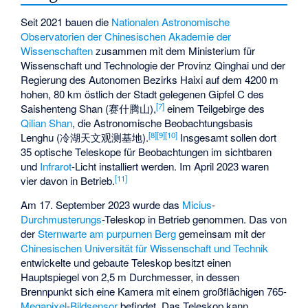
Seit 2021 bauen die
Nationalen Astronomische
Observatorien der Chinesischen Akademie der
Wissenschaften
zusammen mit dem Ministerium für
Wissenschaft und Technologie der Provinz Qinghai und der
Regierung des Autonomen Bezirks Haixi auf dem 4200 m
hohen, 80 km östlich der Stadt gelegenen Gipfel C des
[
7
]
Saishenteng Shan (赛什腾山),
einem Teilgebirge des
Qilian Shan
, die Astronomische Beobachtungsbasis
[
8
]
[
9
]
[
10
]
Lenghu (冷湖天文观测基地).
Insgesamt sollen dort
35 optische Teleskope für Beobachtungen im sichtbaren
und
Infrarot
-Licht installiert werden. Im April 2023 waren
[
11
]
vier davon in Betrieb.
Am 17. September 2023 wurde das
Micius
-
Durchmusterungs
-Teleskop in Betrieb genommen. Das von
der
Sternwarte am purpurnen Berg
gemeinsam mit der
Chinesischen Universität für Wissenschaft und Technik
entwickelte und gebaute Teleskop besitzt einen
Hauptspiegel von 2,5 m Durchmesser, in dessen
Brennpunkt sich eine Kamera mit einem großflächigen 765-
Megapixel
-
Bildsensor
befindet. Das Teleskop kann