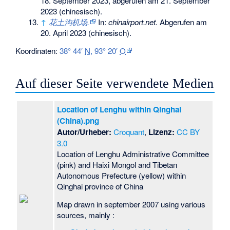
18. September 2023,
abgerufen am 21. September
2023
(chinesisch).
↑
花土沟机场.
In:
chinairport.net.
Abgerufen am
20. April 2023
(chinesisch).
Koordinaten:
38° 44′
N
,
93° 20′
O
Auf dieser Seite verwendete Medien
Location of Lenghu within Qinghai
(China).png
Autor/Urheber:
Croquant
,
Lizenz:
CC BY
3.0
Location of Lenghu Administrative Committee
(pink) and Haixi Mongol and Tibetan
Autonomous Prefecture (yellow) within
Qinghai province of China
Map drawn in september 2007 using various
sources, mainly :