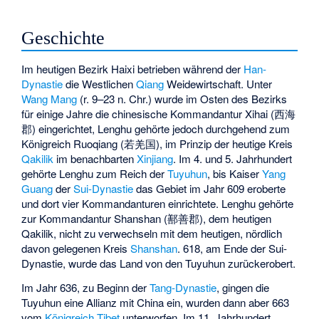
Geschichte
Im heutigen Bezirk Haixi betrieben während der
Han-
Dynastie
die Westlichen
Qiang
Weidewirtschaft. Unter
Wang Mang
(r. 9–23 n. Chr.) wurde im Osten des Bezirks
für einige Jahre die chinesische Kommandantur Xihai (西海
郡) eingerichtet, Lenghu gehörte jedoch durchgehend zum
Königreich Ruoqiang (若羌国), im Prinzip der heutige Kreis
Qakilik
im benachbarten
Xinjiang
. Im 4. und 5. Jahrhundert
gehörte Lenghu zum Reich der
Tuyuhun
, bis Kaiser
Yang
Guang
der
Sui-Dynastie
das Gebiet im Jahr 609 eroberte
und dort vier Kommandanturen einrichtete. Lenghu gehörte
zur Kommandantur Shanshan (鄯善郡), dem heutigen
Qakilik, nicht zu verwechseln mit dem heutigen, nördlich
davon gelegenen Kreis
Shanshan
. 618, am Ende der Sui-
Dynastie, wurde das Land von den Tuyuhun zurückerobert.
Im Jahr 636, zu Beginn der
Tang-Dynastie
, gingen die
Tuyuhun eine Allianz mit China ein, wurden dann aber 663
vom
Königreich Tibet
unterworfen. Im 11. Jahrhundert