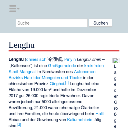
Lenghu
冷湖镇
Lenghu
(
chinesisch
,
Pinyin
Lěnghú Zhèn
–
„Kaltensee“) ist eine
Großgemeinde
der
kreisfreien
L
Stadt
Mangnai
im Nordwesten des
Autonomen
a
Bezirks Haixi der Mongolen und Tibeter
in der
g
[
1
]
chinesischen Provinz
Qinghai
.
Lenghu hat eine
e
Fläche von 19.000 km² und hatte im Dezember
d
2017 gut 26.000 registrierte Einwohner. Davon
er
waren jedoch nur 5000 alteingesessene
G
Bevölkerung, 21.000 waren ehemalige Ölarbeiter
ro
und ihre Familien, die heute überwiegend beim
Halit
-
ß
Abbau und der Gewinnung von
Kaliumchlorid
tätig
g
[
2
]
sind.
e