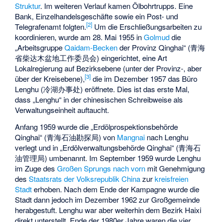
Struktur
. Im weiteren Verlauf kamen Ölbohrtrupps. Eine
Bank, Einzelhandelsgeschäfte sowie ein Post- und
[
2
]
Telegrafenamt folgten.
Um die Erschließungsarbeiten zu
koordinieren, wurde am 28. Mai 1955 in
Golmud
die
„Arbeitsgruppe
Qaidam-Becken
der Provinz Qinghai“ (青海
省柴达木盆地工作委员会) eingerichtet, eine Art
Lokalregierung auf Bezirksebene (unter der Provinz-, aber
[
3
]
über der Kreisebene),
die im Dezember 1957 das Büro
Lenghu (冷湖办事处) eröffnete. Dies ist das erste Mal,
dass „Lenghu“ in der chinesischen Schreibweise als
Verwaltungseinheit auftaucht.
Anfang 1959 wurde die „Erdölprospektionsbehörde
Qinghai“ (青海石油勘探局) von
Mangnai
nach Lenghu
verlegt und in „Erdölverwaltungsbehörde Qinghai“ (青海石
油管理局) umbenannt. Im September 1959 wurde Lenghu
im Zuge des
Großen Sprungs nach vorn
mit Genehmigung
des
Staatsrats der Volksrepublik China
zur
kreisfreien
Stadt
erhoben. Nach dem Ende der Kampagne wurde die
Stadt dann jedoch im Dezember 1962 zur Großgemeinde
herabgestuft. Lenghu war aber weiterhin dem Bezirk Haixi
direkt unterstellt. Ende der 1980er Jahre waren die vier