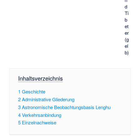
d
Ti
b
et
er
(g
el
b)
Inhaltsverzeichnis
1
Geschichte
2
Administrative Gliederung
3
Astronomische Beobachtungsbasis Lenghu
4
Verkehrsanbindung
5
Einzelnachweise