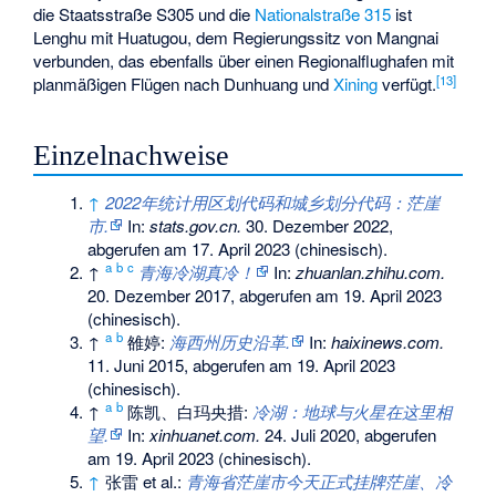
die Staatsstraße S305 und die
Nationalstraße 315
ist
Lenghu mit Huatugou, dem Regierungssitz von Mangnai
verbunden, das ebenfalls über einen Regionalflughafen mit
[
13
]
planmäßigen Flügen nach Dunhuang und
Xining
verfügt.
Einzelnachweise
↑
2022年统计用区划代码和城乡划分代码：茫崖
市.
In:
stats.gov.cn.
30. Dezember 2022,
abgerufen am 17. April 2023
(chinesisch).
a
b
c
↑
青海冷湖真冷！
In:
zhuanlan.zhihu.com.
20. Dezember 2017,
abgerufen am 19. April 2023
(chinesisch).
a
b
↑
雒婷:
海西州历史沿革.
In:
haixinews.com.
11. Juni 2015,
abgerufen am 19. April 2023
(chinesisch).
a
b
↑
陈凯、白玛央措:
冷湖：地球与火星在这里相
望.
In:
xinhuanet.com.
24. Juli 2020,
abgerufen
am 19. April 2023
(chinesisch).
↑
张雷 et al.:
青海省茫崖市今天正式挂牌茫崖、冷