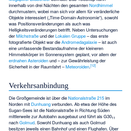
innerhalb von drei Nächten den gesamten
Nordhimmel
durchmustern, wobei man sich vor allem für veränderliche
Objekte interessiert („Time-Domain-Astronomie“), sowohl
was Positionsveränderungen als auch was
Helligkeitsveränderungen betrifft. Neben Untersuchungen
der
Milchstraße
und der
Lokalen Gruppe
– das erste
fotografierte Objekt war die
Andromedagalaxie
– ist auch
eine umfassende Bestandaufnahme der kleineren
Himmelskörper im Sonnensystem geplant, vor allem der
erdnahen Asteroiden
und – zur Gewährleistung der
[
12
]
Sicherheit in der Raumfahrt –
Meteoroiden
.
Verkehrsanbindung
Die Großgemeinde ist über die
Nationalstraße 215
im
Norden mit
Dunhuang
verbunden. Ab etwa der Höhe des
Sugan-Sees ist die Nationalstraße in Richtung Süden
mittlerweile zur Autobahn ausgebaut und führt als G30
11
nach
Golmud
. Sowohl Dunhuang als auch Golmud
besitzen jeweils einen Bahnhof und einen Flughafen. Über