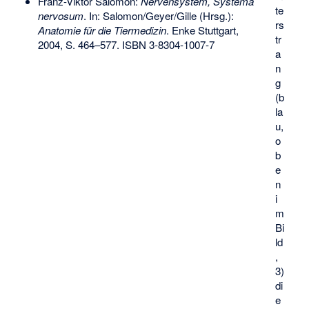
Franz-Viktor Salomon:
Nervensystem, Systema
te
nervosum
. In: Salomon/Geyer/Gille (Hrsg.):
rs
Anatomie für die Tiermedizin
. Enke Stuttgart,
tr
2004, S. 464–577.
ISBN 3-8304-1007-7
a
n
g
(b
la
u,
o
b
e
n
i
m
Bi
ld
,
3)
di
e