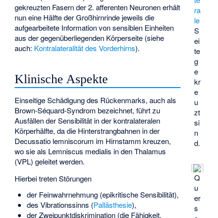
gekreuzten Fasern der 2. afferenten Neuronen erhält
ra
nun eine Hälfte der Großhirnrinde jeweils die
le
aufgearbeitete Information von sensiblen Einheiten
S
aus der gegenüberliegenden Körperseite (siehe
ei
auch:
Kontralateralität des Vorderhirns
).
te
g
e
Klinische Aspekte
kr
e
Einseitige Schädigung des Rückenmarks, auch als
u
Brown-Séquard-Syndrom bezeichnet, führt zu
zt
Ausfällen der Sensibilität in der kontralateralen
si
Körperhälfte, da die Hinterstrangbahnen in der
n
Decussatio lemniscorum im Hirnstamm kreuzen,
d.
wo sie als Lemniscus medialis in den Thalamus
(VPL) geleitet werden.
Q
Hierbei treten Störungen
u
der Feinwahrnehmung (epikritische Sensibilität),
er
des Vibrationssinns (
Pallästhesie
),
s
der Zweipunktdiskrimination (die Fähigkeit,