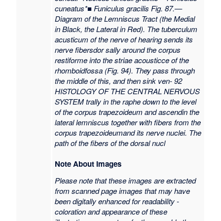
cuneatus*■ Funiculus gracilis Fig. 87.—
Diagram of the Lemniscus Tract (the Medial
in Black, the Lateral in Red). The tuberculum
acusticum of the nerve of hearing sends its
nerve fibersdor sally around the corpus
restiforme into the striae acousticce of the
rhomboidfossa (Fig. 94). They pass through
the middle of this, and then sink ven- 92
HISTOLOGY OF THE CENTRAL NERVOUS
SYSTEM trally in the raphe down to the level
of the corpus trapezoideum and ascendin the
lateral lemniscus together with fibers from the
corpus trapezoideumand its nerve nuclei. The
path of the fibers of the dorsal nucl
Note About Images
Please note that these images are extracted
from scanned page images that may have
been digitally enhanced for readability -
coloration and appearance of these