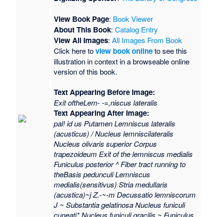
View Book Page
:
Book Viewer
About This Book
:
Catalog Entry
View All Images
:
All Images From Book
Click here to
view book online
to see this
illustration in context in a browseable online
version of this book.
Text Appearing Before Image:
Exit oftheLem- -=,niscus lateralis
Text Appearing After Image:
pal! id us Putamen Lemniscus lateralis
(acusticus) / Nucleus lemniscilateralis
Nucleus olivaris superior Corpus
trapezoideum Exit of the lemniscus medialis
Funiculus posterior ^ Fiber tract running to
theBasis pedunculi Lemniscus
medialis(sensitivus) Stria medullaris
(acustica)~j Z.-~-m Decussatio lemniscorum
J ~ Substantia gelatinosa Nucleus funiculi
cuneati* Nucleus funiculi gracilis ~ Funiculus