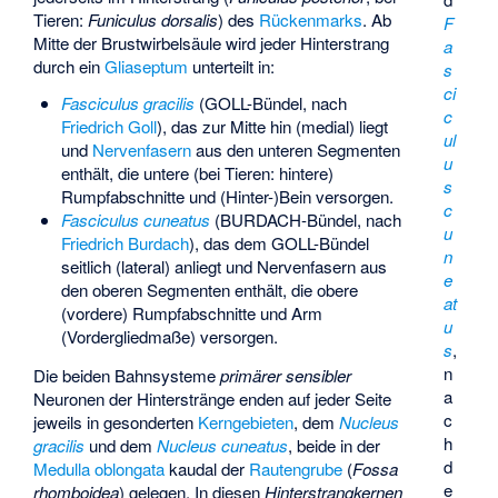
Tieren:
Funiculus dorsalis
) des
Rückenmarks
. Ab
F
Mitte der Brustwirbelsäule wird jeder Hinterstrang
a
durch ein
Gliaseptum
unterteilt in:
s
ci
Fasciculus gracilis
(GOLL-Bündel, nach
c
Friedrich Goll
), das zur Mitte hin (medial) liegt
ul
und
Nervenfasern
aus den unteren Segmenten
u
enthält, die untere (bei Tieren: hintere)
s
Rumpfabschnitte und (Hinter-)Bein versorgen.
c
Fasciculus cuneatus
(BURDACH-Bündel, nach
u
Friedrich Burdach
), das dem GOLL-Bündel
n
seitlich (lateral) anliegt und Nervenfasern aus
e
den oberen Segmenten enthält, die obere
at
(vordere) Rumpfabschnitte und Arm
u
(Vordergliedmaße) versorgen.
s
,
n
Die beiden Bahnsysteme
primärer sensibler
a
Neuronen der Hinterstränge enden auf jeder Seite
c
jeweils in gesonderten
Kerngebieten
, dem
Nucleus
h
gracilis
und dem
Nucleus cuneatus
, beide in der
d
Medulla oblongata
kaudal der
Rautengrube
(
Fossa
e
rhomboidea
) gelegen. In diesen
Hinterstrangkernen