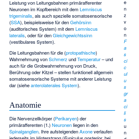
e
Leistung von Leitungsbahnen primärafferenter
n
Neuronen im Kopfbereich mit dem
Lemniscus
z
trigeminalis
, als auch spezielle somatosensorische
v
(
SSA
), beispielsweise für den
Gehörsinn
o
(auditorisches System) mit dem
Lemniscus
n
lateralis
, oder für den
Gleichgewichtssinn
F
(vestibulares System).
a
Die Leitungsbahnen für die (
protopathische
)
s
Wahrnehmung von
Schmerz
und
Temperatur
– und
ci
auch für die Grobwahrnehmung von Druck,
c
Berührung oder Kitzel – stellen funktionell allgemein
ul
somatosensorische Systeme mit anderer Leistung
u
dar (siehe
anterolaterales System
).
s
gr
a
Anatomie
ci
li
Die Nervenzellkörper (
Perikaryen
) der
s
primärafferenten (1.)
Neuronen
liegen in den
u
Spinalganglien
. Ihre aufsteigenden
Axone
verlaufen
n
jederseits im Hinterstrang (
Funiculus posterior
, bei
d