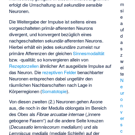
m
erfolgt die Umschaltung auf
sekundäre sensible
si
Neuronen.
e
Die Weitergabe der Impulse ist seitens eines
a
vorgeschalteten primär-afferenten Neurons
uf
divergent
, und
konvergent
bezüglich eines
d
nachgeschalteten sekundär-afferenten Neurons.
a
Hierbei erhält ein jedes sekundäre zumeist nur
s
primäre Afferenzen der gleichen
Sinnesmodalität
z
bzw. -qualität; so konvergieren allein von
w
Rezeptorzellen
ähnlicher Art ausgelöste Impulse auf
ei
das Neuron. Die
rezeptiven Felder
benachbarter
te
Neuronen entsprechen dabei ungefähr den
N
räumlichen Nachbarschaften nach Lage in
e
Körperregionen (
Somatotopie
).
ur
o
Von diesen zweiten (2.) Neuronen gehen Axone
n
aus, die noch in der Medulla oblongata im Bereich
v
des
Obex
als
Fibrae arcuatae internae
(„innere
er
gebogene Fasern“) auf die andere Seite kreuzen
s
(
Decussatio lemniscorum medialium
) und als
c
Lemniscus medialis
(mediale Schleife) auf der