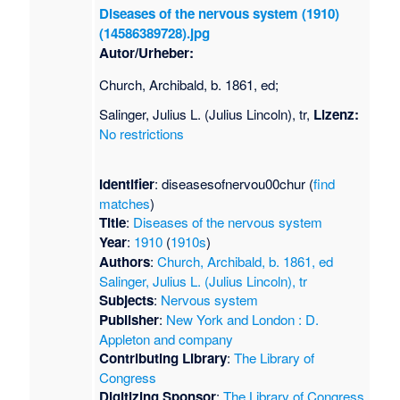
Diseases of the nervous system (1910)
(14586389728).jpg
Autor/Urheber:
Church, Archibald, b. 1861, ed;
Salinger, Julius L. (Julius Lincoln), tr,
Lizenz:
No restrictions
Identifier
: diseasesofnervou00chur (
find
matches
)
Title
:
Diseases of the nervous system
Year
:
1910
(
1910s
)
Authors
:
Church, Archibald, b. 1861, ed
Salinger, Julius L. (Julius Lincoln), tr
Subjects
:
Nervous system
Publisher
:
New York and London : D.
Appleton and company
Contributing Library
:
The Library of
Congress
Digitizing Sponsor
:
The Library of Congress