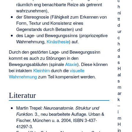
c
räumlich eng benachbarte Reize als getrennt
h
wahrzunehmen),
ni
der
Stereognosie
(Fähigkeit zum Erkennen von
tt
Form, Textur und Konsistenz eines
d
Gegenstands durch Betasten) und
ur
des Lage- und Bewegungssinns (propriozeptive
c
Wahrnehmung,
Kinästhesie
) auf.
h
d
Durch den gestörten Lage- und Bewegungssinn
a
kommt es auch zu Störungen in den
s
Bewegungsabläufen (spinale
Ataxie
). Diese können
H
bei intaktem
Kleinhirn
durch die
visuelle
al
Wahrnehmung
zum Teil kompensiert werden.
s
m
ar
Literatur
k
–
Martin Trepel:
Neuroanatomie. Struktur und
i
Funktion.
3., neu bearbeitete Auflage. Urban &
m
Fischer, München u. a. 2004,
ISBN 3-437-
H
41297-3
.
in