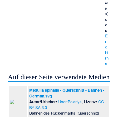
ta
li
s
)
d
e
s
E
n
d
hi
rn
s
Auf dieser Seite verwendete Medien
Medulla spinalis - Querschnitt - Bahnen -
German.svg
Autor/Urheber:
User:Polarlys
,
Lizenz:
CC
BY-SA 3.0
Bahnen des Rückenmarks (Querschnitt)