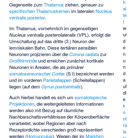
h
Gegenseite zum
Thalamus
ziehen, genauer zu
al
spezifischen Thalamuskernen
im lateralen
Nucleus
te
ventralis posterior
.
t
w
Im Thalamus, vornehmlich im gegenseitigen
ur
Nucleus ventralis posterolateralis
(VPL), erfolgt die
d
Umschaltung auf das dritte (3.) Neuron der
e
lemniskalen Bahn. Diese
tertiären sensiblen
n
Neuronen projizieren über die
Corona radiata
zur
u
Großhirnrinde
und erreichen zunächst kortikale
n
Neuronen in Arealen, die als
primärer
d
somatosensorischer Cortex
(S I) bezeichnet werden
a
und im vorderen
Parietallappen
(Scheitellappen)
uf
liegen (auf dem
Gyrus postcentralis
).
di
Auch hierbei handelt es sich um
somatotopische
e
Projektionen
, die weitergeleiteten Informationen
k
werden also mit Bezug auf räumliche
o
Nachbarschaftsverhältnisse der Körperoberfläche
nt
verarbeitet, wobei Regionen aber nach
ra
Rezeptordichte verschieden groß repräsentiert
la
werden (
Homunculus
). Wegen der im
Markhirn
te