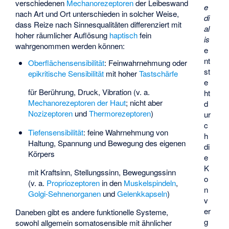
verschiedenen
Mechanorezeptoren
der Leibeswand
e
nach Art und Ort unterschieden in solcher Weise,
di
dass Reize nach Sinnesqualitäten differenziert mit
al
hoher räumlicher Auflösung
haptisch
fein
is
wahrgenommen werden können:
e
nt
Oberflächensensibilität
: Feinwahrnehmung oder
st
epikritische Sensibilität
mit hoher
Tastschärfe
e
für Berührung, Druck, Vibration (v. a.
ht
Mechanorezeptoren der Haut
; nicht aber
d
Nozizeptoren
und
Thermorezeptoren
)
ur
c
Tiefensensibilität
: feine Wahrnehmung von
h
Haltung, Spannung und Bewegung des eigenen
di
Körpers
e
K
mit Kraftsinn, Stellungssinn, Bewegungssinn
o
(v. a.
Propriozeptoren
in den
Muskelspindeln
,
n
Golgi-Sehnenorganen
und
Gelenkkapseln
)
v
er
Daneben gibt es andere funktionelle Systeme,
g
sowohl allgemein somatosensible mit ähnlicher