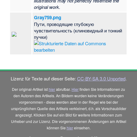
illustrations may not perfectly resemble the
original work.
Gray759.png
Пути, проводящие глубокую
чувствительность (клиновидный и тонкий
пучки)
Lizenz für Texte auf dieser Seite:
CC-BY-SA 3.0 Unported
.
Der original-Artikel ist
hier
abrufbar.
Hier
finden Sie Informationen zu
den Autoren des Artikels. An Bildern wurden keine Veränderungen
vorgenommen - diese werden aber in der Regel wie bei der
ursprünglichen Quelle des Artikels verkleinert, d.h. als Vorschaubilder
angezeigt. Klicken Sie auf ein Bild für weitere Informationen zum
Urheber und zur Lizenz. Die vorgenommenen Änderungen am Artikel
können Sie
hier
einsehen.