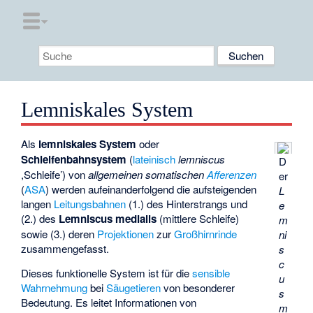
Lemniskales System
Als
lemniskales System
oder
Schleifenbahnsystem
(
lateinisch
lemniscus
D
,Schleife’) von
allgemeinen somatischen
Afferenzen
er
(
ASA
) werden aufeinanderfolgend die aufsteigenden
L
langen
Leitungsbahnen
(1.) des
Hinterstrangs
und
e
(2.) des
Lemniscus medialis
(mittlere Schleife)
m
sowie (3.) deren
Projektionen
zur
Großhirnrinde
ni
zusammengefasst.
s
c
Dieses funktionelle System ist für die
sensible
u
Wahrnehmung
bei
Säugetieren
von besonderer
s
Bedeutung. Es leitet Informationen von
m