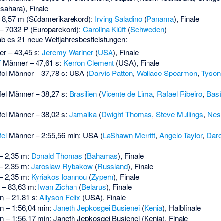
sahara), Finale
 8,57 m (Südamerikarekord):
Irving Saladino
(
Panama
), Finale
– 7032 P (Europarekord):
Carolina Klüft
(
Schweden
)
gab es 21 neue Weltjahresbestleistungen:
r – 43,45 s:
Jeremy Wariner
(
USA
), Finale
f
Männer – 47,61 s:
Kerron Clement
(USA), Finale
fel Männer – 37,78 s: USA (
Darvis Patton
,
Wallace Spearmon
,
Tyson
fel Männer – 38,27 s:
Brasilien
(
Vicente de Lima
,
Rafael Ribeiro
,
Basí
fel Männer – 38,02 s:
Jamaika
(
Dwight Thomas
,
Steve Mullings
,
Nest
fel
Männer – 2:55,56 min: USA (
LaShawn Merritt
,
Angelo Taylor
,
Daro
– 2,35 m:
Donald Thomas
(
Bahamas
), Finale
– 2,35 m:
Jaroslaw Rybakow
(
Russland
), Finale
– 2,35 m:
Kyriakos Ioannou
(
Zypern
), Finale
– 83,63 m:
Iwan Zichan
(
Belarus
), Finale
n – 21,81 s:
Allyson Felix
(USA), Finale
n – 1:56,04 min:
Janeth Jepkosgei Busienei
(
Kenia
), Halbfinale
n – 1:56,17 min: Janeth Jepkosgei Busienei (Kenia), Finale