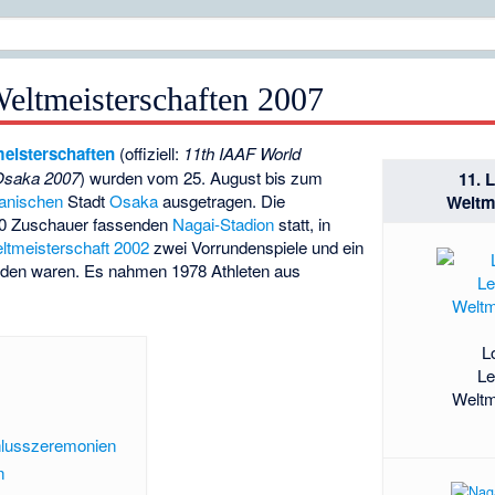
Weltmeisterschaften 2007
meisterschaften
(offiziell:
11th IAAF World
 Osaka 2007
) wurden vom 25. August bis zum
11. L
panischen
Stadt
Osaka
ausgetragen. Die
Weltm
00 Zuschauer fassenden
Nagai-Stadion
statt, in
ltmeisterschaft 2002
zwei Vorrundenspiele und ein
orden waren. Es nahmen 1978 Athleten aus
L
Le
Weltm
hlusszeremonien
n