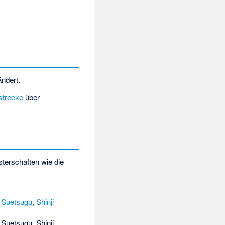
ndert.
strecke
über
sterschaften wie die
 Suetsugu
,
Shinji
Suetsugu, Shinji