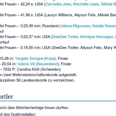
fel Frauen – 42,24 s: USA (
Carmelita Jeter
,
Mechelle Lewis
,
Mikele B
el Frauen – 41,98 s: USA (Lauryn Williams, Allyson Felix, Mikele Ba
fel Frauen – 3:23,49 min: Russland (
Jelena Migunowa
,
Natalja Nasa
auf
fel Frauen – 3:23,37 min: USA (
DeeDee Trotter
,
Monique Hennagan
,
Vorlauf
fel Frauen – 3:18,55 min: USA (DeeDee Trotter, Allyson Felix, Mary
15,28 m:
Yargelis Savigne
(
Kuba
), Finale
– 20,54 m:
Valerie Vili
(
Neuseeland
), Finale
 7032 P: Carolina Klüft (Schweden)
en zwei Weltmeisterschaftsrekorde aufgestellt.
sziplinen 56 Landesrekorde zu verzeichnen.
rtler
 sich über Mehrfacherfolge freuen durften.
t drei Goldmedaillen: