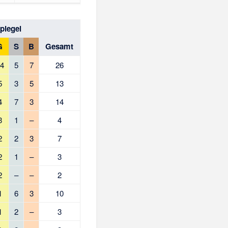
piegel
G
S
B
Gesamt
4
5
7
26
5
3
5
13
4
7
3
14
3
1
–
4
2
2
3
7
2
1
–
3
2
–
–
2
1
6
3
10
1
2
–
3