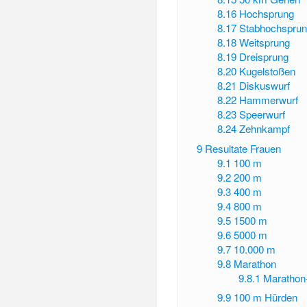
8.16
Hochsprung
8.17
Stabhochspru
8.18
Weitsprung
8.19
Dreisprung
8.20
Kugelstoßen
8.21
Diskuswurf
8.22
Hammerwurf
8.23
Speerwurf
8.24
Zehnkampf
9
Resultate Frauen
9.1
100 m
9.2
200 m
9.3
400 m
9.4
800 m
9.5
1500 m
9.6
5000 m
9.7
10.000 m
9.8
Marathon
9.8.1
Marathon
9.9
100 m Hürden