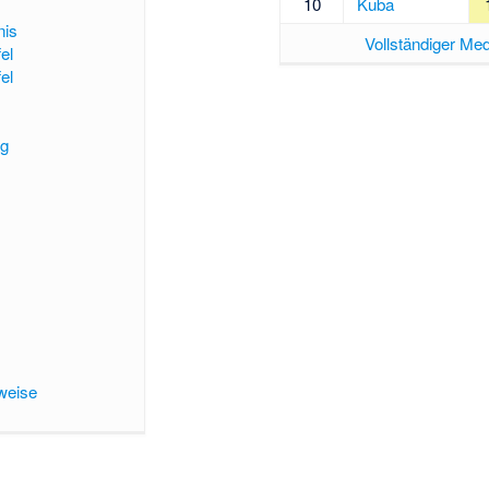
10
Kuba
nis
Vollständiger Med
el
el
ng
weise