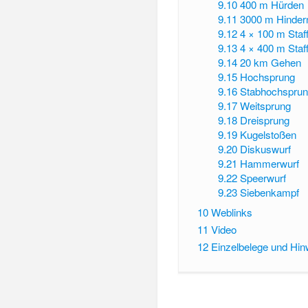
9.10
400 m Hürden
9.11
3000 m Hinder
9.12
4 × 100 m Staff
9.13
4 × 400 m Staff
9.14
20 km Gehen
9.15
Hochsprung
9.16
Stabhochspru
9.17
Weitsprung
9.18
Dreisprung
9.19
Kugelstoßen
9.20
Diskuswurf
9.21
Hammerwurf
9.22
Speerwurf
9.23
Siebenkampf
10
Weblinks
11
Video
12
Einzelbelege und Hin