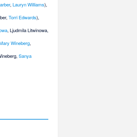
arber
,
Lauryn Williams
),
rber,
Torri Edwards
),
rowa
,
Ljudmila Litwinowa
,
Mary Wineberg
,
 Wineberg,
Sanya