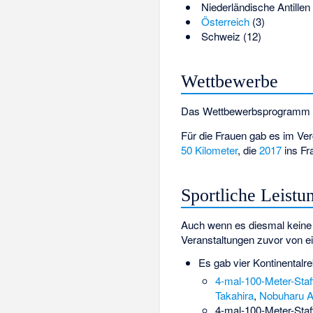
Niederländische Antillen
Österreich
(3)
Schweiz
(12)
Wettbewerbe
Das Wettbewerbsprogramm bl
Für die Frauen gab es im V
50 Kilometer
, die
2017
ins Fr
Sportliche Leistu
Auch wenn es diesmal keine W
Veranstaltungen zuvor von e
Es gab vier Kontinentalrek
4-mal-100-Meter-Staf
Takahira
,
Nobuharu A
4-mal-100-Meter-Staf