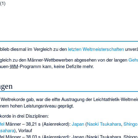
(1)
ieb diesmal im Vergleich zu den
letzten Weltmeisterschaften
unverä
ergleich zu den Männer-Wettbewerben abgesehen von der langen
Geh
auen-
WM
-Programm kam, keine Defizite mehr.
ngen
eltrekorde gab, war die elfte Austragung der Leichtathletik-Weltmei
inem hohen Leistungsniveau geprägt.
orde in drei Disziplinen:
fel
Männer – 38,21 s (Asienrekord):
Japan
(
Naoki Tsukahara
,
Shingo
sahara
), Vorlauf
fel Männer – 38,03 s (Asienrekord): Japan (Naoki Tsukahara, Shingo 