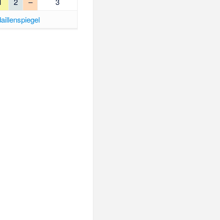
1
2
–
3
aillenspiegel