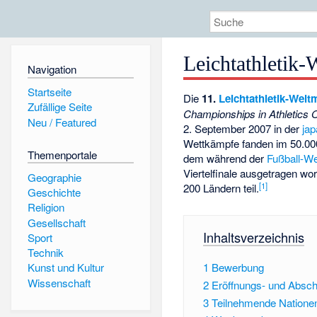
Leichtathletik-
Navigation
Startseite
Die
11.
Leichtathletik-Welt
Zufällige Seite
Championships in Athletics
Neu / Featured
2. September 2007 in der
ja
Wettkämpfe fanden im 50.0
Themenportale
dem während der
Fußball-We
Viertelfinale ausgetragen w
Geographie
[
1
]
200 Ländern teil.
Geschichte
Religion
Gesellschaft
Inhaltsverzeichnis
Sport
Technik
1
Bewerbung
Kunst und Kultur
Wissenschaft
2
Eröffnungs- und Absc
3
Teilnehmende Natione