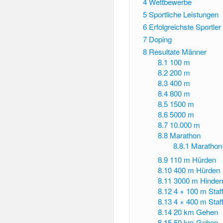
4
Wettbewerbe
5
Sportliche Leistungen
6
Erfolgreichste Sportler
7
Doping
8
Resultate Männer
8.1
100 m
8.2
200 m
8.3
400 m
8.4
800 m
8.5
1500 m
8.6
5000 m
8.7
10.000 m
8.8
Marathon
8.8.1
Marathon
8.9
110 m Hürden
8.10
400 m Hürden
8.11
3000 m Hinder
8.12
4 × 100 m Staff
8.13
4 × 400 m Staff
8.14
20 km Gehen
8.15
50 km Gehen