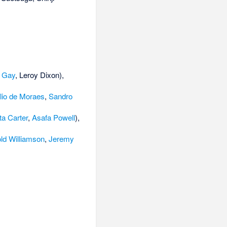
 Gay
,
Leroy Dixon
),
lio de Moraes
,
Sandro
a Carter
,
Asafa Powell
),
ld Williamson
,
Jeremy