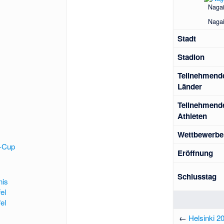
Nagai
Nagai
Stadt
Stadion
Teilnehmend
Länder
Teilnehmend
Athleten
Wettbewerbe
-Cup
Eröffnung
Schlusstag
nis
el
el
←
Helsinki 2