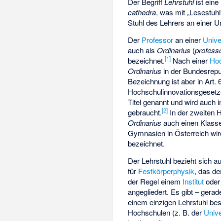
Der Begriff
Lehrstuhl
ist eine
cathedra
, was mit „Lesestu
Stuhl des Lehrers an einer U
Der
Professor
an einer
Unive
auch als
Ordinarius
(
professo
[
1
]
bezeichnet.
Nach einer
Hoc
Ordinarius
in der Bundesrepu
Bezeichnung ist aber in Art.
Hochschulinnovationsgesetzes
Titel genannt und wird auch 
[
2
]
gebraucht.
In der zweiten H
Ordinarius
auch einen Klasse
Gymnasien in Österreich wir
bezeichnet.
Der Lehrstuhl bezieht sich au
für
Festkörperphysik
, das de
der Regel einem
Institut
ode
angegliedert. Es gibt – gerad
einem einzigen Lehrstuhl b
Hochschulen (z. B. der
Unive