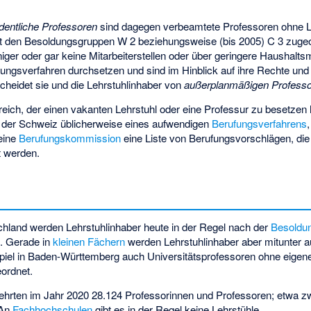
dentliche Professoren
sind dagegen verbeamtete Professoren ohne Le
st den Besoldungsgruppen W 2 beziehungsweise (bis 2005) C 3 zuge
niger oder gar keine Mitarbeiterstellen oder über geringere Haushalts
fungsverfahren durchsetzen und sind im Hinblick auf ihre Rechte und 
scheidet sie und die Lehrstuhlinhaber von
außerplanmäßigen Profess
eich, der einen vakanten Lehrstuhl oder eine Professur zu besetzen h
 der Schweiz üblicherweise eines aufwendigen
Berufungsverfahrens
 eine
Berufungskommission
eine Liste von Berufungsvorschlägen, die
t werden.
chland werden Lehrstuhlinhaber heute in der Regel nach der
Besoldu
t. Gerade in
kleinen Fächern
werden Lehrstuhlinhaber aber mitunter 
el in Baden-Württemberg auch Universitätsprofessoren ohne eigenen
ordnet.
ehrten im Jahr 2020 28.124 Professorinnen und Professoren; etwa zwe
 An
Fachhochschulen
gibt es in der Regel keine Lehrstühle.