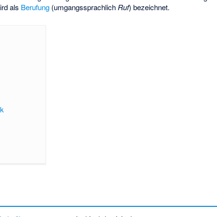
ird als
Berufung
(umgangssprachlich
Ruf
) bezeichnet.
rk