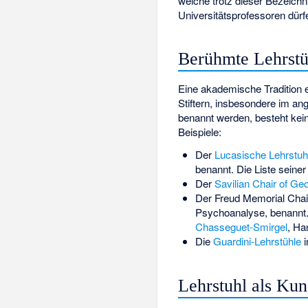
welche trotz dieser Bezeichn
Universitätsprofessoren dürf
Berühmte Lehrstü
Eine akademische Tradition 
Stiftern, insbesondere im an
benannt werden, besteht kein
Beispiele:
Der
Lucasische Lehrstuh
benannt. Die Liste seiner
Der
Savilian Chair of Ge
Der
Freud Memorial Chai
Psychoanalyse, benannt.
Chasseguet-Smirgel
,
Ha
Die
Guardini-Lehrstühle
i
Lehrstuhl als Ku