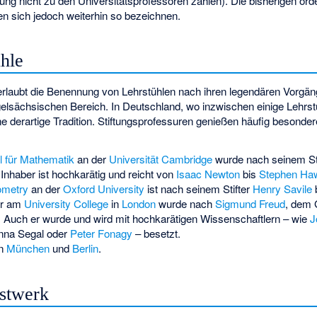
ung nicht zu den Universitätsprofessoren zählen). Die bisherigen ord
en sich jedoch weiterhin so bezeichnen.
hle
erlaubt die Benennung von Lehrstühlen nach ihren legendären Vorgäng
gelsächsischen Bereich. In Deutschland, wo inzwischen einige Lehrst
e derartige Tradition. Stiftungsprofessuren genießen häufig besonde
l für Mathematik
an der
Universität Cambridge
wurde nach seinem St
 Inhaber ist hochkarätig und reicht von
Isaac Newton
bis
Stephen Ha
ometry
an der
Oxford University
ist nach seinem Stifter
Henry Savile
r
am
University College
in
London
wurde nach
Sigmund Freud
, dem 
 Auch er wurde und wird mit hochkarätigen Wissenschaftlern – wie
J
nna Segal
oder
Peter Fonagy
– besetzt.
n
München
und
Berlin
.
nstwerk