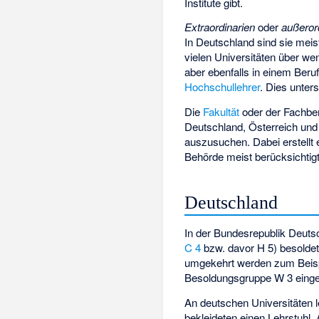
Institute gibt.
Extraordinarien
oder
außeror
In Deutschland sind sie mei
vielen Universitäten über we
aber ebenfalls in einem Beru
Hochschullehrer
. Dies unter
Die
Fakultät
oder der Fachber
Deutschland, Österreich und
auszusuchen. Dabei erstellt
Behörde meist berücksichtig
Deutschland
In der Bundesrepublik Deuts
C 4
bzw. davor
H 5
) besolde
umgekehrt werden zum Beispi
Besoldungsgruppe W 3 einge
An deutschen Universitäten l
bekleideten einen Lehrstuhl.