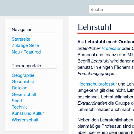
Lehrstuhl
Navigation
Startseite
Als
Lehrstuhl
(auch
Ordinar
Zufällige Seite
ordentlicher
Professor
oder
O
Neu / Featured
Personal und finanziellen M
Begriff
Lehrstuhl
wird daher 
Themenportale
benutzt. In einigen Fächern 
Forschungsgruppe
.
Geographie
Geschichte
Hochschulprofessur
und Lehr
Religion
umgekehrt gilt dies nicht.
Leh
Gesellschaft
bezeichnet. Lehrstuhlinhabe
Sport
Extraordinarien
die Gruppe 
Technik
Lehrstuhlinhaber auch nach 
Kunst und Kultur
Wissenschaft
Neben den Lehrstuhlinhabern
planmäßige Professur, sind d
aber über einen geringeren E