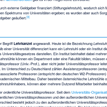
durch externe
Geldgeber
finanziert (Stiftungslehrstuhl), wodurch sich 
n Spektrums von Universitäten ergeben; es wurden aber auch Sorgen
[
3
]
dgeber geäußert.
r Begriff
Lehrkanzel
angewandt. Heute ist die Bezeichnung
Lehrstuh
b einer Universität differenziert kann ein Lehrstuhl oder ein Institut d
s Universitätsgesetzes darstellen. Ein Institut beinhaltet dabei mehre
Lehrstühle können ein Department oder eine Fakultät bilden, müssen e
ätsprofessor (Univ.-Prof.), aber nicht jeder Universitätsprofessor leite
it. Im Unterschied zu Deutschland zählen Assistenzprofessoren (ents
 assoziierte Professoren (entspricht den deutschen W2-Professoren) 
ademischen Mittelbau. Daher bestehen österreichische Lehrstühle of
ehrstuhlinhabers, können aber mehrere Dutzend Mitarbeiter beinhalte
der
ordentliche Universitätsprofessor
. Seit dem
Universitäts-Organisa
ntlichen Universitätsprofessoren und den außerordentlichen Univers
erschied besteht jedoch zu den außerordentlichen Universitätsprofes