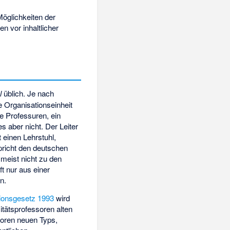
Möglichkeiten der
 vor inhaltlicher
l
üblich. Je nach
ie Organisationseinheit
re Professuren, ein
s aber nicht. Der Leiter
t einen Lehrstuhl,
pricht den deutschen
meist nicht zu den
t nur aus einer
n.
tionsgesetz 1993
wird
itätsprofessoren alten
soren neuen Typs,