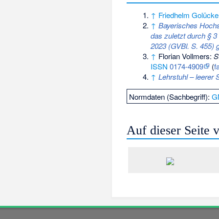
↑
Friedhelm Golücke
↑
Bayerisches Hochs
das zuletzt durch § 
2023 (GVBl. S. 455) g
↑
Florian Vollmers:
S
ISSN
0174-4909
(
f
↑
Lehrstuhl – leerer S
Normdaten (Sachbegriff):
G
Auf dieser Seite