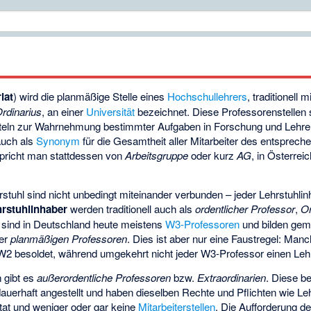
iat
) wird die planmäßige Stelle eines
Hochschullehrers
, traditionell
rdinarius
, an einer
Universität
bezeichnet. Diese Professorenstellen 
itteln zur Wahrnehmung bestimmter Aufgaben in Forschung und Lehre 
auch als
Synonym
für die Gesamtheit aller Mitarbeiter des entsprec
spricht man stattdessen von
Arbeitsgruppe
oder kurz
AG
, in Österrei
stuhl sind nicht unbedingt miteinander verbunden – jeder Lehrstuhlinh
rstuhlinhaber
werden traditionell auch als
ordentlicher Professor
,
Or
r sind in Deutschland heute meistens
W3-Professoren
und bilden gem
der
planmäßigen Professoren
. Dies ist aber nur eine Faustregel: Ma
W2 besoldet, während umgekehrt nicht jeder W3-Professor einen Lehrs
 gibt es
außerordentliche Professoren
bzw.
Extraordinarien
. Diese be
auerhaft angestellt und haben dieselben Rechte und Pflichten wie Leh
tat und weniger oder gar keine
Mitarbeiterstellen
. Die Aufforderung d