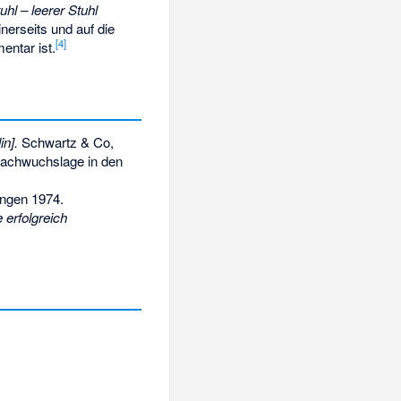
uhl – leerer Stuhl
nerseits und auf die
[
4
]
entar ist.
n].
Schwartz & Co,
Nachwuchslage in den
ngen 1974.
erfolgreich