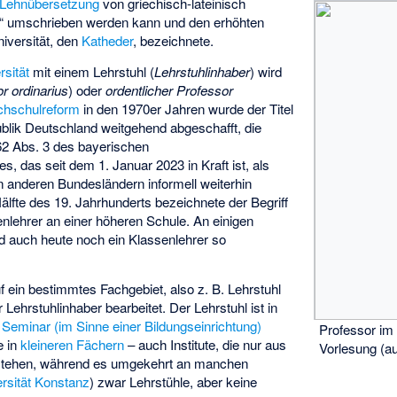
Lehnübersetzung
von griechisch-lateinisch
hl“ umschrieben werden kann und den erhöhten
niversität, den
Katheder
, bezeichnete.
rsität
mit einem Lehrstuhl (
Lehrstuhlinhaber
) wird
r ordinarius
) oder
ordentlicher Professor
hschulreform
in den 1970er Jahren wurde der Titel
blik Deutschland weitgehend abgeschafft, die
 62 Abs. 3 des bayerischen
, das seit dem 1. Januar 2023 in Kraft ist, als
in anderen Bundesländern informell weiterhin
älfte des 19. Jahrhunderts bezeichnete der Begriff
nlehrer an einer höheren Schule. An einigen
d auch heute noch ein Klassenlehrer so
f ein bestimmtes Fachgebiet, also z. B. Lehrstuhl
r Lehrstuhlinhaber bearbeitet. Der Lehrstuhl ist in
r
Seminar (im Sinne einer Bildungseinrichtung)
Professor im 
e in
kleineren Fächern
– auch Institute, die nur aus
Vorlesung (a
estehen, während es umgekehrt an manchen
rsität Konstanz
) zwar Lehrstühle, aber keine