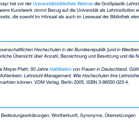
mayr
hat vor der
Universitätsbibliothek Weimar
die Großplastik
Lehrst
were Kunstwerk nimmt Bezug auf die Universität als Lehrinstitution ei
seits, die sowohl im Hörsaal als auch im Lesesaal der Bibliothek elem
ssenschaftlichen Hochschulen in der Bundesrepublik [und in Westberli
hrliche Übersicht über Anzahl, Bezeichnung und Besetzung und die 
ia Meyer-Plath:
50 Jahre
Habilitation
von Frauen in Deutschland.
Götti
Mühlenbein:
Lehrstuhl-Management. Wie Hochschulen ihre Lehrstühle 
rmarkten können.
VDM Verlag, Berlin 2005,
ISBN 3-86550-023-4
.
 Bedeutungserklärungen, Wortherkunft, Synonyme, Übersetzungen