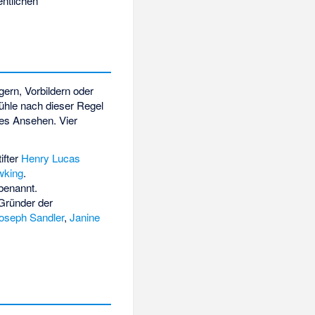
entlichen
ern, Vorbildern oder
ühle nach dieser Regel
res Ansehen. Vier
ifter
Henry Lucas
wking
.
benannt.
Gründer der
oseph Sandler
,
Janine