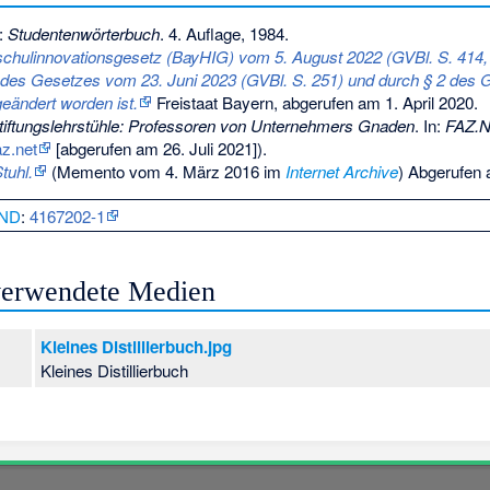
:
Studentenwörterbuch
. 4. Auflage, 1984.
chulinnovationsgesetz (BayHIG) vom 5. August 2022 (GVBl. S. 414
3 des Gesetzes vom 23. Juni 2023 (GVBl. S. 251) und durch § 2 des 
eändert worden ist.
Freistaat Bayern,
abgerufen am 1. April 2020
.
tiftungslehrstühle: Professoren von Unternehmers Gnaden
. In:
FAZ.
az.net
[abgerufen am 26. Juli 2021]).
tuhl.
(
Memento
vom 4. März 2016 im
Internet Archive
) Abgerufen
ND
:
4167202-1
 verwendete Medien
Kleines Distillierbuch.jpg
Kleines Distillierbuch