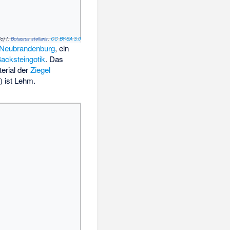
(c) I,
Botaurus stellaris
,
CC BY-SA 3.0
Neubrandenburg
, ein
acksteingotik
. Das
erial der
Ziegel
) ist Lehm.