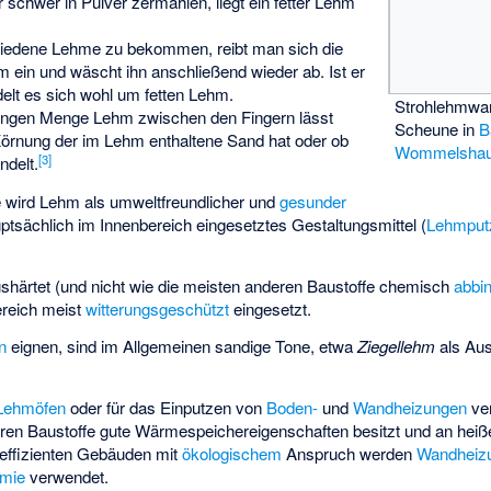
r schwer in Pulver zermahlen, liegt ein fetter Lehm
hiedene Lehme zu bekommen, reibt man sich die
ein und wäscht ihn anschließend wieder ab. Ist er
elt es sich wohl um fetten Lehm.
Strohlehmwan
ringen Menge Lehm zwischen den Fingern lässt
Scheune in
B
 Körnung der im Lehm enthaltene Sand hat oder ob
Wommelsha
[
3
]
ndelt.
e wird Lehm als umweltfreundlicher und
gesunder
uptsächlich im Innenbereich eingesetztes Gestaltungsmittel (
Lehmput
shärtet (und nicht wie die meisten anderen Baustoffe chemisch
abbi
reich meist
witterungsgeschützt
eingesetzt.
n
eignen, sind im Allgemeinen sandige Tone, etwa
Ziegellehm
als Aus
Lehmöfen
oder für das Einputzen von
Boden-
und
Wandheizungen
ve
en Baustoffe gute Wärmespeichereigenschaften besitzt und an heiße
 effizienten Gebäuden
mit
ökologischem
Anspruch werden
Wandheiz
rmie
verwendet.