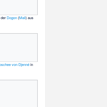
 der
Dogon
(
Mali
) aus
schee von Djenné
in