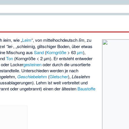
ch
leim
, wie „
Leim
“, von mittelhochdeutsch
līm
, zu
zel
*lei-
, „schleimig, glitschiger Boden, über etwas
 eine Mischung aus
Sand
(
Korngröße
> 63
µm
),
und
Ton
(Korngröße < 2 µm). Er entsteht entweder
 oder Locker
gesteinen
oder durch die unsortierte
standteile. Unterschieden werden je nach
ngelehm
,
Geschiebelehm
(
Gletscher
),
Lösslehm
ussablagerungen). Lehm ist weit verbreitet und
ebrannt oder ungebrannt) einen der ältesten
Baustoffe