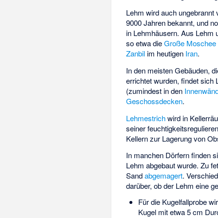
Lehm wird auch ungebrannt 
9000 Jahren bekannt, und noc
in Lehmhäusern. Aus Lehm
so etwa die
Große Moschee 
Zanbil
im heutigen
Iran
.
In den meisten Gebäuden, di
errichtet wurden, findet sic
(zumindest in den
Innenwän
Geschossdecken
.
Lehmestrich
wird in Keller
seiner feuchtigkeitsregulier
Kellern zur Lagerung von O
In manchen Dörfern finden s
Lehm abgebaut wurde. Zu fet
Sand
abgemagert
. Verschie
darüber, ob der Lehm eine ge
Für die Kugelfallprobe wi
Kugel mit etwa 5 cm Dur