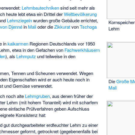
verwendet:
Lehmbautechniken
sind seit mehr als
h heute lebt etwa ein Drittel der
Weltbevölkerung
 und
Lehmziegeln
wurden große Gebäude errichtet,
Kornspeicher
von Djenné
in
Mali
oder die
Zikkurat
von
Tschoga
Lehm
e in
kalkarmen
Regionen Deutschlands vor 1950
h Lehm, etwa in den Gefachen von
Fachwerkhäusern
den
), als
Lehmputz
und teilweise in den
räumen, Tennen und Scheunen verwendet. Wegen
enden Eigenschaften wird er auch heute noch in
Die
Große Mo
bst und Gemüse verwendet.
Mali
ich noch alte
Lehmgruben
, aus denen früher der
ter Lehm (mit hohem Tonanteil) wird mit scharfem
dene einfache Prüfverfahren geben Aufschluss
eignete Konsistenz hat:
rd gut durchgearbeiteter erdfeuchter Lehm zu einer
chmesser geformt, getrocknet (gegebenenfalls bei