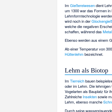
Im
Gießereiwesen
dient Leh
um 1300 war das Formen in 
Lehmformtechnologie werden 
wird noch in der
Glockengieß
welche die negativen Ersche
schaffen, während das
Metal
Ebenso werden aus einem Ge
Ab einer Temperatur von 300
Hüttenlehm
bezeichnet.
Lehm als Biotop
Im
Tierreich
bauen beispiels
oder im Lehm. Die lehmigen 
Vogelarten als Bauplatz für i
Zahlreiche
Insekten
sowie m
Lehm, ebenso manche
Schn
Durch seine wasserstauenden