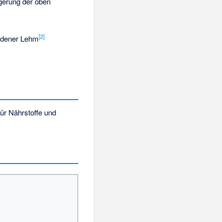
agerung der oben
[
2
]
andener Lehm
für Nährstoffe und