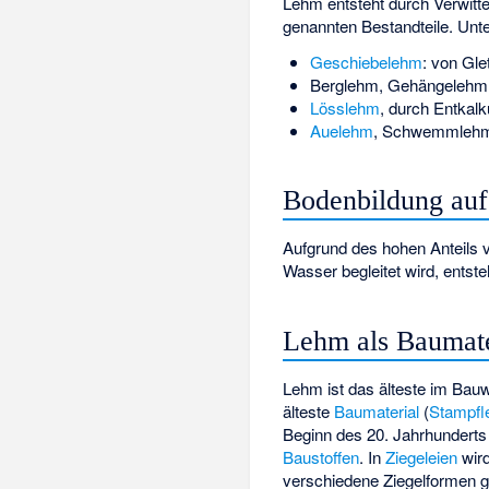
Lehm entsteht durch Verwitte
genannten Bestandteile. Unt
Geschiebelehm
: von Gl
Berglehm
,
Gehängelehm
Lösslehm
, durch Entka
Auelehm
,
Schwemmleh
Bodenbildung au
Aufgrund des hohen Anteils v
Wasser begleitet wird, ents
Lehm als Baumate
Lehm ist das älteste im Ba
älteste
Baumaterial
(
Stampf
Beginn des 20. Jahrhundert
Baustoffen
. In
Ziegeleien
wird
verschiedene Ziegelformen g