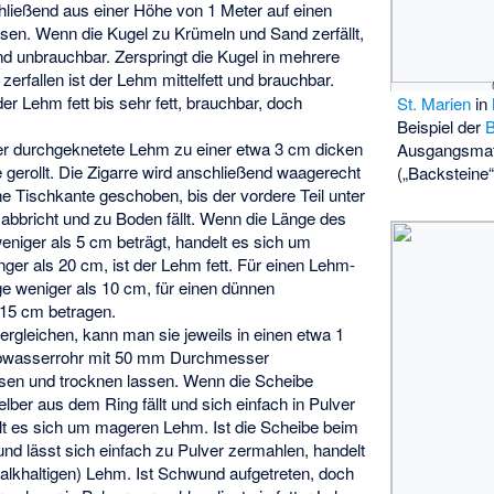
ließend aus einer Höhe von 1 Meter auf einen
ssen. Wenn die Kugel zu Krümeln und Sand zerfällt,
d unbrauchbar. Zerspringt die Kugel in mehrere
 zerfallen ist der Lehm mittelfett und brauchbar.
der Lehm fett bis sehr fett, brauchbar, doch
St. Marien
in
Beispiel der
B
der durchgeknetete Lehm zu einer etwa 3 cm dicken
Ausgangsmat
 gerollt. Die Zigarre wird anschließend waagerecht
(„Backsteine“
ne Tischkante geschoben, bis der vordere Teil unter
bbricht und zu Boden fällt. Wenn die Länge des
niger als 5 cm beträgt, handelt es sich um
ger als 20 cm, ist der Lehm fett. Für einen Lehm-
ge weniger als 10 cm, für einen dünnen
15 cm betragen.
gleichen, kann man sie jeweils in einen etwa 1
bwasserrohr mit 50 mm Durchmesser
ssen und trocknen lassen. Wenn die Scheibe
lber aus dem Ring fällt und sich einfach in Pulver
lt es sich um mageren Lehm. Ist die Scheibe beim
d lässt sich einfach zu Pulver zermahlen, handelt
kalkhaltigen) Lehm. Ist Schwund aufgetreten, doch