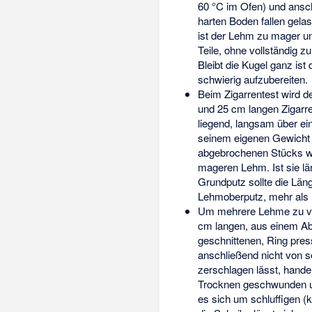
60 °C im Ofen) und ansch
harten Boden fallen gela
ist der Lehm zu mager un
Teile, ohne vollständig zu
Bleibt die Kugel ganz ist 
schwierig aufzubereiten.
Beim Zigarrentest wird 
und 25 cm langen Zigarre
liegend, langsam über ei
seinem eigenen Gewicht a
abgebrochenen Stücks we
mageren Lehm. Ist sie län
Grundputz sollte die Län
Lehmoberputz, mehr als 
Um mehrere Lehme zu ver
cm langen, aus einem A
geschnittenen, Ring pre
anschließend nicht von se
zerschlagen lässt, hande
Trocknen geschwunden un
es sich um schluffigen (