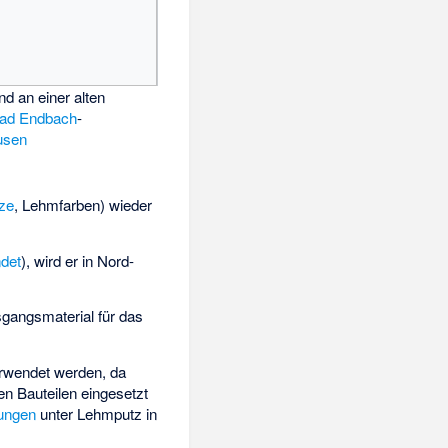
d an einer alten
ad Endbach
-
usen
ze
, Lehmfarben) wieder
ndet
), wird er in Nord-
gangsmaterial für das
rwendet werden, da
n Bauteilen eingesetzt
ungen
unter Lehmputz in