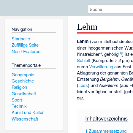
Lehm
Navigation
Startseite
Lehm
(von mittelhochdeuts
Zufällige Seite
einer indogermanischen Wur
Neu / Featured
[
1
]
hinstreichen“, gehörig
) ist
Schluff
(Korngröße > 2 µm) 
Themenportale
durch
Verwitterung
aus Fest-
Ablagerung der genannten Be
Geographie
Entstehung
Berglehm
,
Gehä
Geschichte
(
Löss
) und
Auenlehm
(aus Fl
Religion
leicht verfügbar, er stellt (g
Gesellschaft
dar.
Sport
Technik
Kunst und Kultur
Inhaltsverzeichnis
Wissenschaft
1
Zusammensetzung