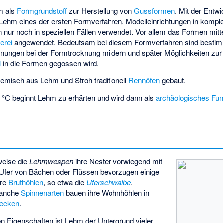
m als
Formgrundstoff
zur Herstellung von
Gussformen
. Mit der Entw
Lehm eines der ersten Formverfahren.
Modelleinrichtungen
in komple
nur noch in speziellen Fällen verwendet. Vor allem das Formen mit
erei
angewendet. Bedeutsam bei diesem Formverfahren sind bestim
inungen bei der Formtrocknung mildern und später Möglichkeiten zu
l
in die Formen gegossen wird.
misch aus Lehm und Stroh traditionell
Rennöfen
gebaut.
 °C beginnt Lehm zu erhärten und wird dann als
archäologisches Fun
weise die
Lehmwespen
ihre Nester vorwiegend mit
Ufer von Bächen oder Flüssen bevorzugen einige
hre
Bruthöhlen
, so etwa die
Uferschwalbe
.
anche
Spinnenarten
bauen ihre Wohnhöhlen in
ecken
.
 Eigenschaften ist Lehm der Untergrund vieler