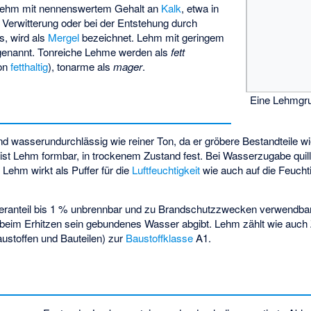
. Lehm mit nennenswertem Gehalt an
Kalk
, etwa in
r Verwitterung oder bei der Entstehung durch
s, wird als
Mergel
bezeichnet. Lehm mit geringem
enannt. Tonreiche Lehme werden als
fett
von
fetthaltig
), tonarme als
mager
.
Eine Lehmgr
d wasserundurchlässig wie reiner Ton, da er gröbere Bestandteile 
 ist Lehm formbar, in trockenem Zustand fest. Bei Wasserzugabe qui
 Lehm wirkt als Puffer für die
Luftfeuchtigkeit
wie auch auf die Feucht
eranteil bis 1 % unbrennbar und zu Brandschutzzwecken verwendbar.
r beim Erhitzen sein gebundenes Wasser abgibt. Lehm zählt wie auch
austoffen und Bauteilen) zur
Baustoffklasse
A1.