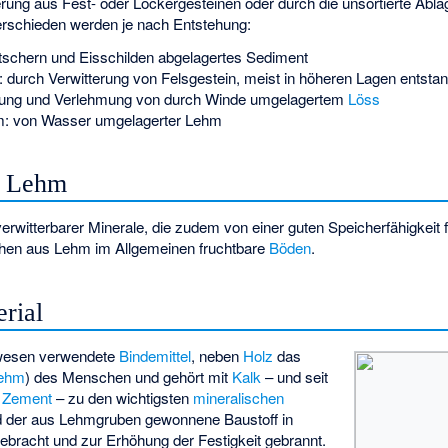
rung aus Fest- oder Lockergesteinen oder durch die unsortierte Abl
erschieden werden je nach Entstehung:
etschern und Eisschilden abgelagertes Sediment
: durch Verwitterung von Felsgestein, meist in höheren Lagen entst
lkung und Verlehmung von durch Winde umgelagertem
Löss
m
: von Wasser umgelagerter Lehm
f Lehm
erwitterbarer Minerale, die zudem von einer guten Speicherfähigkeit 
tehen aus Lehm im Allgemeinen fruchtbare
Böden
.
rial
uwesen verwendete
Bindemittel
, neben
Holz
das
lehm
) des Menschen und gehört mit
Kalk
– und seit
s
Zement
– zu den wichtigsten
mineralischen
 der aus Lehmgruben gewonnene Baustoff in
ebracht und zur Erhöhung der Festigkeit gebrannt.