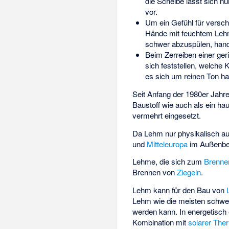
die Scheibe lässt sich nu
vor.
Um ein Gefühl für versc
Hände mit feuchtem Lehm 
schwer abzuspülen, hand
Beim Zerreiben einer ge
sich feststellen, welche
es sich um reinen Ton ha
Seit Anfang der 1980er Jahr
Baustoff wie auch als ein ha
vermehrt eingesetzt.
Da Lehm nur physikalisch au
und
Mitteleuropa
im Außenbe
Lehme, die sich zum
Brenne
Brennen von
Ziegeln
.
Lehm kann für den Bau von
Lehm wie die meisten schwer
werden kann. In
energetisch
Kombination mit
solarer The