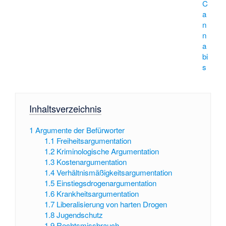
C
a
n
n
a
bi
s
Inhaltsverzeichnis
1
Argumente der Befürworter
1.1
Freiheitsargumentation
1.2
Kriminologische Argumentation
1.3
Kostenargumentation
1.4
Verhältnismäßigkeitsargumentation
1.5
Einstiegsdrogenargumentation
1.6
Krankheitsargumentation
1.7
Liberalisierung von harten Drogen
1.8
Jugendschutz
1.9
Rechtsmissbrauch