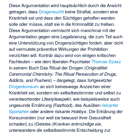
Diese Argumentation wird hauptsächlich durch die Ansicht
getragen, dass
Drogensucht
keine Straftat, sondern eine
Krankheit sei und dass den Süchtigen geholfen werden
solle oder müsse, statt sie in die Kriminalität zu treiben.
Diese Argumentation vermischt sich manchmal mit der
Argumentation gegen eine Legalisierung, die zum Teil auch
eine Unterstützung von Drogensüchtigen fordert, aber nicht
auf vermutete präventive Wirkungen der Prohibition
verzichten will. Konträr dazu wird von einigen kritischen
Fachleuten – wie dem liberalen Psychiater
Thomas Szasz
in seinem Buch
Das Ritual der Drogen
(Originaltitel
Ceremonial Chemistry: The Ritual Persecution of Drugs,
Addicts, and Pushers
) – dargelegt, dass fortgesetzter
Drogenkonsum
an sich keineswegs Anzeichen einer
Krankheit sei, sondern ein selbstbestimmter und selbst zu
verantwortender
Lifestyleaspekt
, wie beispielsweise auch
ungesunde Ernährung (Fastfood), das Ausüben
riskanter
Sportarten
oder andere riskante
Hobbys
. Die Erklärung der
Konsumenten (nur weil sie bewusst ihrer Gesundheit
schaden) zu (Geistes-)Kranken
entmündige sie
,
unterwandere die selbstbestimmte Entscheidung zur