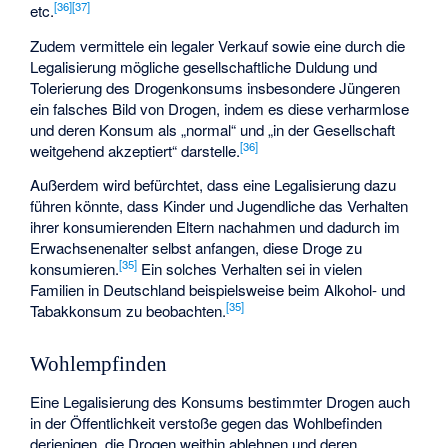
[
36
]
[
37
]
etc.
Zudem vermittele ein legaler Verkauf sowie eine durch die
Legalisierung mögliche gesellschaftliche Duldung und
Tolerierung des Drogenkonsums insbesondere Jüngeren
ein falsches Bild von Drogen, indem es diese verharmlose
und deren Konsum als „normal“ und „in der Gesellschaft
[
36
]
weitgehend akzeptiert“ darstelle.
Außerdem wird befürchtet, dass eine Legalisierung dazu
führen könnte, dass Kinder und Jugendliche das Verhalten
ihrer konsumierenden Eltern nachahmen und dadurch im
Erwachsenenalter selbst anfangen, diese Droge zu
[
35
]
konsumieren.
Ein solches Verhalten sei in vielen
Familien in Deutschland beispielsweise beim Alkohol- und
[
35
]
Tabakkonsum zu beobachten.
Wohlempfinden
Eine Legalisierung des Konsums bestimmter Drogen auch
in der Öffentlichkeit verstoße gegen das Wohlbefinden
derjenigen, die Drogen weithin ablehnen und deren