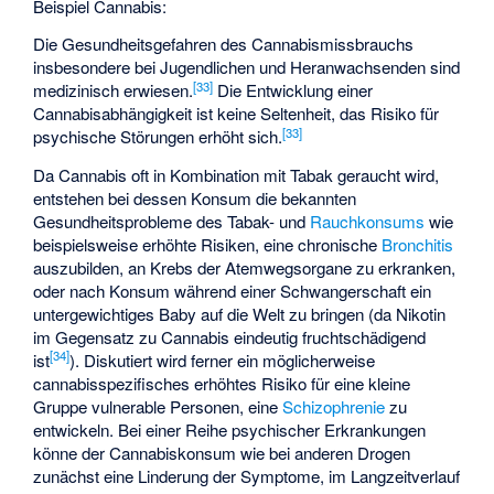
Beispiel Cannabis:
Die Gesundheitsgefahren des Cannabismissbrauchs
insbesondere bei Jugendlichen und Heranwachsenden sind
[
33
]
medizinisch erwiesen.
Die Entwicklung einer
Cannabisabhängigkeit ist keine Seltenheit, das Risiko für
[
33
]
psychische Störungen erhöht sich.
Da Cannabis oft in Kombination mit Tabak geraucht wird,
entstehen bei dessen Konsum die bekannten
Gesundheitsprobleme des Tabak- und
Rauchkonsums
wie
beispielsweise erhöhte Risiken, eine chronische
Bronchitis
auszubilden, an Krebs der Atemwegsorgane zu erkranken,
oder nach Konsum während einer Schwangerschaft ein
untergewichtiges Baby auf die Welt zu bringen (da Nikotin
im Gegensatz zu Cannabis eindeutig fruchtschädigend
[
34
]
ist
). Diskutiert wird ferner ein möglicherweise
cannabisspezifisches erhöhtes Risiko für eine kleine
Gruppe vulnerable Personen, eine
Schizophrenie
zu
entwickeln. Bei einer Reihe psychischer Erkrankungen
könne der Cannabiskonsum wie bei anderen Drogen
zunächst eine Linderung der Symptome, im Langzeitverlauf