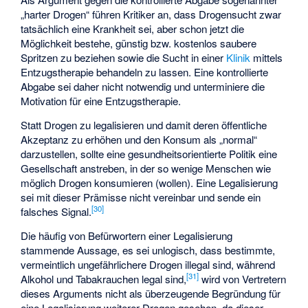
„harter Drogen“ führen Kritiker an, dass Drogensucht zwar
tatsächlich eine Krankheit sei, aber schon jetzt die
Möglichkeit bestehe, günstig bzw. kostenlos saubere
Spritzen zu beziehen sowie die Sucht in einer
Klinik
mittels
Entzugstherapie
behandeln zu lassen. Eine kontrollierte
Abgabe sei daher nicht notwendig und unterminiere die
Motivation für eine Entzugstherapie.
Statt Drogen zu legalisieren und damit deren öffentliche
Akzeptanz zu erhöhen und den Konsum als „normal“
darzustellen, sollte eine gesundheitsorientierte Politik eine
Gesellschaft anstreben, in der so wenige Menschen wie
möglich Drogen konsumieren (wollen). Eine Legalisierung
sei mit dieser Prämisse nicht vereinbar und sende ein
[
30
]
falsches Signal.
Die häufig von Befürwortern einer Legalisierung
stammende Aussage, es sei unlogisch, dass bestimmte,
vermeintlich ungefährlichere Drogen illegal sind, während
[
31
]
Alkohol und Tabakrauchen legal sind,
wird von Vertretern
dieses Arguments nicht als überzeugende Begründung für
eine Legalisierung weiterer Drogen gesehen, da dieser