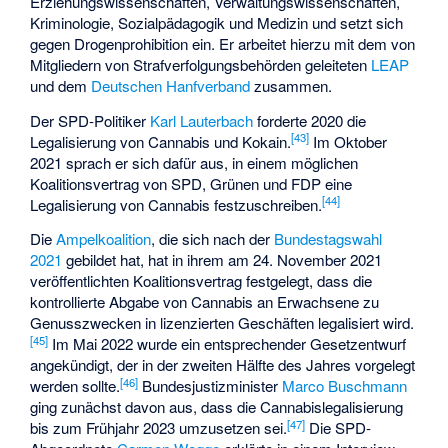
Erziehungswissenschaften, Verwaltungswissenschaften,
Kriminologie, Sozialpädagogik und Medizin und setzt sich
gegen Drogenprohibition ein. Er arbeitet hierzu mit dem von
Mitgliedern von Strafverfolgungsbehörden geleiteten
LEAP
und dem
Deutschen Hanfverband
zusammen.
Der SPD-Politiker
Karl Lauterbach
forderte 2020 die
[
43
]
Legalisierung von Cannabis und Kokain.
Im Oktober
2021 sprach er sich dafür aus, in einem möglichen
Koalitionsvertrag von SPD, Grünen und FDP eine
[
44
]
Legalisierung von Cannabis festzuschreiben.
Die
Ampelkoalition
, die sich nach der
Bundestagswahl
2021
gebildet hat, hat in ihrem am 24. November 2021
veröffentlichten Koalitionsvertrag festgelegt, dass die
kontrollierte Abgabe von Cannabis an Erwachsene zu
Genusszwecken in lizenzierten Geschäften legalisiert wird.
[
45
]
Im Mai 2022 wurde ein entsprechender Gesetzentwurf
angekündigt, der in der zweiten Hälfte des Jahres vorgelegt
[
46
]
werden sollte.
Bundesjustizminister
Marco Buschmann
ging zunächst davon aus, dass die Cannabislegalisierung
[
47
]
bis zum Frühjahr 2023 umzusetzen sei.
Die SPD-