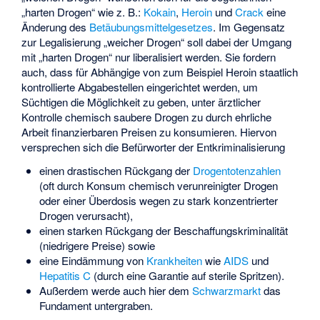
„harten Drogen“ wie z. B.:
Kokain
,
Heroin
und
Crack
eine
Änderung des
Betäubungsmittelgesetzes
. Im Gegensatz
zur Legalisierung „weicher Drogen“ soll dabei der Umgang
mit „harten Drogen“ nur liberalisiert werden. Sie fordern
auch, dass für Abhängige von zum Beispiel Heroin staatlich
kontrollierte Abgabestellen eingerichtet werden, um
Süchtigen die Möglichkeit zu geben, unter ärztlicher
Kontrolle chemisch saubere Drogen zu durch ehrliche
Arbeit finanzierbaren Preisen zu konsumieren. Hiervon
versprechen sich die Befürworter der Entkriminalisierung
einen drastischen Rückgang der
Drogentotenzahlen
(oft durch Konsum chemisch verunreinigter Drogen
oder einer Überdosis wegen zu stark konzentrierter
Drogen verursacht),
einen starken Rückgang der Beschaffungskriminalität
(niedrigere Preise) sowie
eine Eindämmung von
Krankheiten
wie
AIDS
und
Hepatitis C
(durch eine Garantie auf sterile Spritzen).
Außerdem werde auch hier dem
Schwarzmarkt
das
Fundament untergraben.