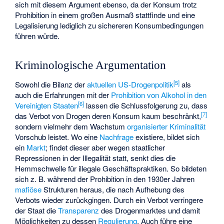
sich mit diesem Argument ebenso, da der Konsum trotz
Prohibition in einem großen Ausmaß stattfinde und eine
Legalisierung lediglich zu sichereren Konsumbedingungen
führen würde.
Kriminologische Argumentation
[
5
]
Sowohl die Bilanz der
aktuellen US-Drogenpolitik
als
auch die Erfahrungen mit der
Prohibition von Alkohol in den
[
6
]
Vereinigten Staaten
lassen die Schlussfolgerung zu, dass
[
7
]
das Verbot von Drogen deren Konsum kaum beschränkt,
sondern vielmehr dem Wachstum
organisierter Kriminalität
Vorschub leistet. Wo eine
Nachfrage
existiere, bildet sich
ein
Markt
; findet dieser aber wegen staatlicher
Repressionen in der Illegalität statt, senkt dies die
Hemmschwelle für illegale Geschäftspraktiken. So bildeten
sich z. B. während der Prohibition in den 1930er Jahren
mafiöse
Strukturen heraus, die nach Aufhebung des
Verbots wieder zurückgingen. Durch ein Verbot verringere
der Staat die
Transparenz
des Drogenmarktes und damit
Möglichkeiten zu dessen
Regulierung
. Auch führe eine