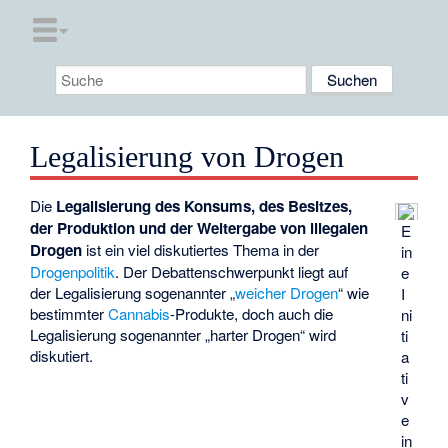
Legalisierung von Drogen
Die
Legalisierung des Konsums, des Besitzes,
der Produktion und der Weitergabe von illegalen
E
Drogen
ist ein viel diskutiertes Thema in der
in
Drogenpolitik
. Der Debattenschwerpunkt liegt auf
e
der Legalisierung sogenannter „
weicher Drogen
“ wie
I
bestimmter
Cannabis
-Produkte, doch auch die
ni
Legalisierung sogenannter „harter Drogen“ wird
ti
diskutiert.
a
ti
v
e
in