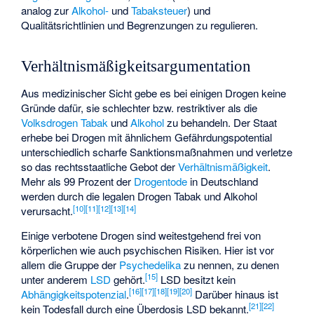
analog zur
Alkohol-
und
Tabaksteuer
) und
Qualitätsrichtlinien und Begrenzungen zu regulieren.
Verhältnismäßigkeitsargumentation
Aus medizinischer Sicht gebe es bei einigen Drogen keine
Gründe dafür, sie schlechter bzw. restriktiver als die
Volksdrogen
Tabak
und
Alkohol
zu behandeln. Der Staat
erhebe bei Drogen mit ähnlichem Gefährdungspotential
unterschiedlich scharfe Sanktionsmaßnahmen und verletze
so das rechtsstaatliche Gebot der
Verhältnismäßigkeit
.
Mehr als 99 Prozent der
Drogentode
in Deutschland
werden durch die legalen Drogen Tabak und Alkohol
[
10
]
[
11
]
[
12
]
[
13
]
[
14
]
verursacht.
Einige verbotene Drogen sind weitestgehend frei von
körperlichen wie auch psychischen Risiken. Hier ist vor
allem die Gruppe der
Psychedelika
zu nennen, zu denen
[
15
]
unter anderem
LSD
gehört.
LSD besitzt kein
[
16
]
[
17
]
[
18
]
[
19
]
[
20
]
Abhängigkeitspotenzial
.
Darüber hinaus ist
[
21
]
[
22
]
kein Todesfall durch eine Überdosis LSD bekannt.