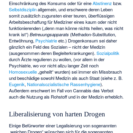
Einschränkung des Konsums oder für eine
Abstinenz
bzw.
Selbstdisziplin
allgemein, und erschwere deren Leben
somit zusätzlich zugunsten einer teuren, überflüssigen
Arbeitsbeschaffung für Mediziner eines kaum oder nicht
funktionierenden („denn man könne nichts heilen, was nicht
krank ist“)
Betreuungsapparats
(
Methadon-Substitution
,
Entwöhnung,
Psychiatrie
etc.) Drogenkonsum sei daher
gänzlich ein Feld des Sozialen – nicht der Medizin
(ausgenommen deren Begleiterkrankungen).
Sozialpolitik
durch Ärzte regulieren zu wollen, (vor allem in der
Psychiatrie, wo vor nicht allzu langer Zeit noch
Homosexuelle
„geheilt“ wurden) sei immer ein Missbrauch
und beschädige sowohl Medizin als auch Staat (siehe z. B.
Eugenik
,
Nationalsozialistische Rassenhygiene
).
Außerdem erschwert im Fall von Cannabis das Verbot
auch die Nutzung als Rohstoff und in der Medizin erheblich.
Liberalisierung von harten Drogen
Einige Befürworter einer Legalisierung von sogenannten
„weichen Drogen“ wünschen sich für die sogenannten