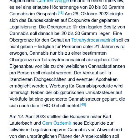
Abgeordnete
Carmen Wegge
erklärte in einem Interview,
es sei eine erlaubte Höchstmenge von 20 bis 30 Gramm
[
48
]
Cannabis im Gespräch.
Am 26. Oktober 2022 einigte
sich das Bundeskabinett auf Eckpunkte der geplanten
Legalisierung. Die Obergrenze für den legalen Besitz von
Cannabis soll danach bei 20 bis 30 Gramm liegen. Eine
Obergrenze für den Gehalt an
Tetrahydrocannabinol
soll es
nicht geben – lediglich für Personen unter 21 Jahren wird
erwogen, Cannabis nur bis zu einer bestimmten
Obergrenze an Tetrahydrocannabinol abzugeben. Der
Eigenanbau von bis zu drei weiblichen Cannabispflanzen
pro Person soll erlaubt werden. Der Verkauf soll in
lizenzierten Fachgeschäften und eventuell Apotheken
ermöglicht werden. Werbung für Cannabisprodukte wird
untersagt. Neben der obligatorischen Umsatzsteuer auf
Verkäufe ist eine gesonderte Cannabissteuer geplant, die
[
49
]
sich nach dem THC-Gehalt richtet.
Am 12. April 2023 stellten die Bundesminister Karl
Lauterbach und
Cem Özdemir
neue Eckpunkte zur
teilweisen Legalisierung von Cannabis vor. Abweichend
von den ursprünglichen Plänen der Ampelkoalition soll