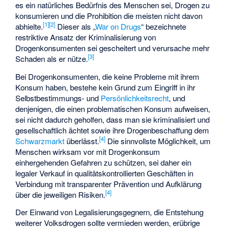
es ein natürliches Bedürfnis des Menschen sei, Drogen zu
konsumieren und die Prohibition die meisten nicht davon
[
1
]
[
2
]
abhielte.
Dieser als „
War on Drugs
“ bezeichnete
restriktive Ansatz der Kriminalisierung von
Drogenkonsumenten sei gescheitert und verursache mehr
[
3
]
Schaden als er nütze.
Bei Drogenkonsumenten, die keine Probleme mit ihrem
Konsum haben, bestehe kein Grund zum Eingriff in ihr
Selbstbestimmungs- und
Persönlichkeitsrecht
, und
denjenigen, die einen problematischen Konsum aufweisen,
sei nicht dadurch geholfen, dass man sie kriminalisiert und
gesellschaftlich ächtet sowie ihre Drogenbeschaffung dem
[
4
]
Schwarzmarkt
überlässt.
Die sinnvollste Möglichkeit, um
Menschen wirksam vor mit Drogenkonsum
einhergehenden Gefahren zu schützen, sei daher ein
legaler Verkauf in qualitätskontrollierten Geschäften in
Verbindung mit transparenter Prävention und Aufklärung
[
4
]
über die jeweiligen Risiken.
Der Einwand von Legalisierungsgegnern, die Entstehung
weiterer Volksdrogen sollte vermieden werden, erübrige