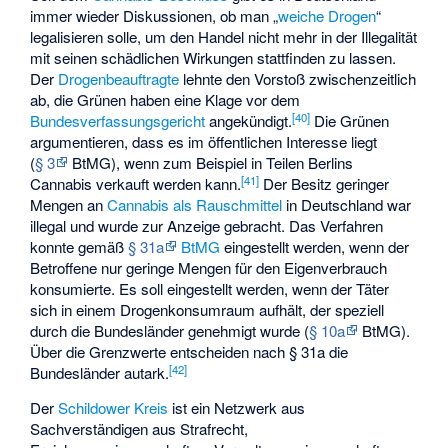
immer wieder Diskussionen, ob man „
weiche Drogen
“
legalisieren solle, um den Handel nicht mehr in der Illegalität
mit seinen schädlichen Wirkungen stattfinden zu lassen.
Der
Drogenbeauftragte
lehnte den Vorstoß zwischenzeitlich
ab, die Grünen haben eine Klage vor dem
[
40
]
Bundesverfassungsgericht
angekündigt.
Die Grünen
argumentieren, dass es im öffentlichen Interesse liegt
(
§ 3
BtMG), wenn zum Beispiel in Teilen Berlins
[
41
]
Cannabis verkauft werden kann.
Der Besitz geringer
Mengen an
Cannabis als Rauschmittel
in Deutschland war
illegal und wurde zur Anzeige gebracht. Das Verfahren
konnte gemäß
§ 31a
BtMG
eingestellt werden, wenn der
Betroffene nur geringe Mengen für den Eigenverbrauch
konsumierte. Es soll eingestellt werden, wenn der Täter
sich in einem Drogenkonsumraum aufhält, der speziell
durch die Bundesländer genehmigt wurde (
§ 10a
BtMG).
Über die Grenzwerte entscheiden nach § 31a die
[
42
]
Bundesländer autark.
Der
Schildower Kreis
ist ein Netzwerk aus
Sachverständigen aus Strafrecht,