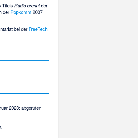
 Titels
Radio brennt
der
ch der
Popkomm
2007
ntariat bei der
FreeTech
nuar 2023
;
abgerufen
2.