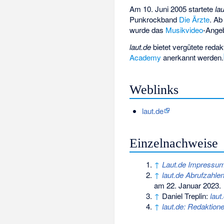
Am 10. Juni 2005 startete
la
Punkrockband
Die Ärzte
. Ab
wurde das
Musikvideo
-Ange
laut.de
bietet vergütete redak
Academy
anerkannt werden.
Weblinks
laut.de
Einzelnachweise
↑
Laut.de Impressu
↑
laut.de Abrufzahlen
am 22. Januar 2023
.
↑
Daniel Treplin:
laut
↑
laut.de: Redaktion