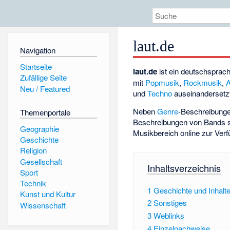
laut.de
Navigation
Startseite
laut.de
ist ein deutschsprac
Zufällige Seite
mit
Popmusik
,
Rockmusik
,
A
Neu / Featured
und
Techno
auseinandersetz
Neben
Genre
-Beschreibunge
Themenportale
Beschreibungen von Bands s
Geographie
Musikbereich online zur Verfü
Geschichte
Religion
Gesellschaft
Inhaltsverzeichnis
Sport
Technik
1
Geschichte und Inhalt
Kunst und Kultur
2
Sonstiges
Wissenschaft
3
Weblinks
4
Einzelnachweise