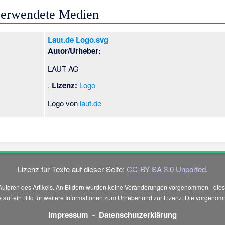
 verwendete Medien
Laut.de Logo.svg
Autor/Urheber:
LAUT AG
,
Lizenz:
Logo
Logo von
laut.de
Lizenz für Texte auf dieser Seite:
CC-BY-SA 3.0 Unported
.
Autoren des Artikels. An Bildern wurden keine Veränderungen vorgenommen - diese
 Sie auf ein Bild für weitere Informationen zum Urheber und zur Lizenz. Die vorg
Impressum
-
Datenschutzerklärung