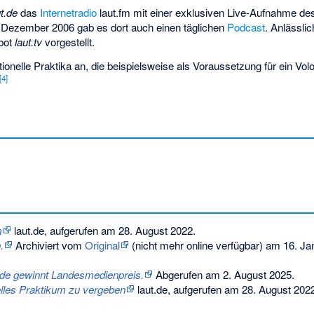
ut.de
das
Internetradio
laut.fm
mit einer exklusiven Live-Aufnahme des
 Dezember 2006 gab es dort auch einen täglichen
Podcast
. Anlässli
bot
laut.tv
vorgestellt.
tionelle Praktika an, die beispielsweise als Voraussetzung für ein Volo
[
4
]
m
laut.de, aufgerufen am 28. August 2022.
.
Archiviert vom
Original
(nicht mehr online verfügbar) am
16. Ja
.de gewinnt Landesmedienpreis.
Abgerufen am 2. August 2025
.
elles Praktikum zu vergeben
laut.de, aufgerufen am 28. August 202