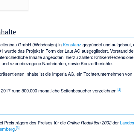
halte
Seitenbau GmbH (Webdesign) in
Konstanz
gegründet und aufgebaut, 
01 wurde das Projekt in Form der Laut AG ausgegliedert. Vorstand de
terschiedliche Inhalte angeboten, hierzu zählen: Kritiken/Rezensionen
- und szenebezogene Nachrichten, sowie Konzertberichte.
 präsentierten Inhalte ist die Imperia AG, ein Tochterunternehmen von
[
2
]
 2017 rund 800.000 monatliche Seitenbesucher verzeichnen.
i Preisträgern des Preises für die
Online Redaktion 2002
der
Landesa
[
3
]
temberg
.