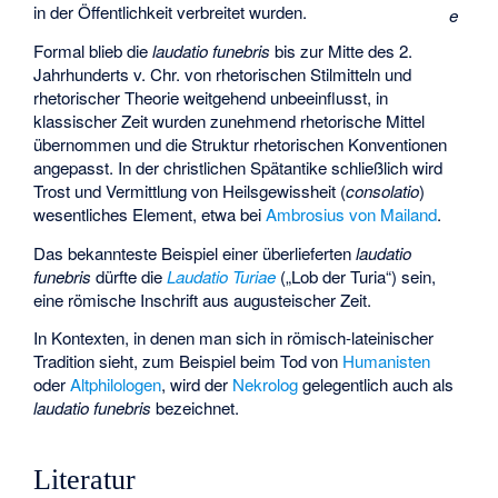
in der Öffentlichkeit verbreitet wurden.
e
Formal blieb die
laudatio funebris
bis zur Mitte des 2.
Jahrhunderts v. Chr. von rhetorischen Stilmitteln und
rhetorischer Theorie weitgehend unbeeinflusst, in
klassischer Zeit wurden zunehmend rhetorische Mittel
übernommen und die Struktur rhetorischen Konventionen
angepasst. In der christlichen Spätantike schließlich wird
Trost und Vermittlung von Heilsgewissheit (
consolatio
)
wesentliches Element, etwa bei
Ambrosius von Mailand
.
Das bekannteste Beispiel einer überlieferten
laudatio
funebris
dürfte die
Laudatio Turiae
(„Lob der Turia“) sein,
eine römische Inschrift aus
augusteischer
Zeit.
In Kontexten, in denen man sich in römisch-lateinischer
Tradition sieht, zum Beispiel beim Tod von
Humanisten
oder
Altphilologen
, wird der
Nekrolog
gelegentlich auch als
laudatio funebris
bezeichnet.
Literatur