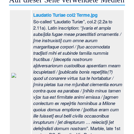
Laudatio Turiae col2 Terme.jpg
So-called “Laudatio Turiæ”, col.2 (2.2a to
2.11a). Latin inscription: “
[varia et ampla
subsi]dia fugae meae praestitisti ornamentis /
[me instruxisti] cum omne aurum
margaritaque corpori / [tuo accomodata
trad]isti mihi et subinde familia nummis
fructibus / [deceptis nostrorum
a]dversariorum custodibus apsentiam meam
locupletasti / [publicatis bonis repet]itis(?)
quod ut conarere virtus tua te hortabatur /
[mira pietas tua me m]unibat clementia eorum
contra quos ea parabas / [nihilo minus tamen
v]ox tua est firmitate animi emissa / [agmen
conlectum ex repe]rtis hominibus a Milone
quoius domus emptione / [potitus eram cum
ille fuisset] exul belli civilis occasonibus
inrupturum / [et direpturum … reiecist]i [et
defe]ndisti domum nostram
”. Marble, late 1st