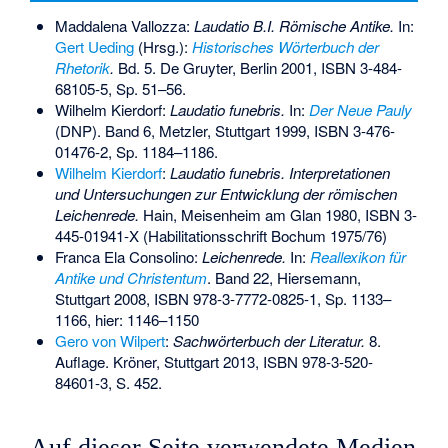
Maddalena Vallozza:
Laudatio B.I. Römische Antike.
In:
Gert Ueding
(Hrsg.):
Historisches Wörterbuch der
Rhetorik
.
Bd. 5. De Gruyter, Berlin 2001,
ISBN 3-484-
68105-5
, Sp. 51–56.
Wilhelm Kierdorf:
Laudatio funebris.
In:
Der Neue Pauly
(DNP). Band 6, Metzler, Stuttgart 1999,
ISBN 3-476-
01476-2
, Sp. 1184–1186.
Wilhelm Kierdorf
:
Laudatio funebris. Interpretationen
und Untersuchungen zur Entwicklung der römischen
Leichenrede.
Hain, Meisenheim am Glan 1980,
ISBN 3-
445-01941-X
(Habilitationsschrift Bochum 1975/76)
Franca Ela Consolino:
Leichenrede.
In:
Reallexikon für
Antike und Christentum
. Band 22, Hiersemann,
Stuttgart 2008,
ISBN 978-3-7772-0825-1
, Sp. 1133–
1166, hier: 1146–1150
Gero von Wilpert
:
Sachwörterbuch der Literatur.
8.
Auflage. Kröner, Stuttgart 2013,
ISBN 978-3-520-
84601-3
, S. 452.
Auf dieser Seite verwendete Medien