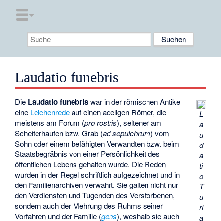
Laudatio funebris
Die
Laudatio funebris
war in der römischen Antike
eine
Leichenrede
auf einen adeligen Römer, die
L
meistens am Forum (
pro rostris
), seltener am
a
Scheiterhaufen bzw. Grab (
ad sepulchrum
) vom
u
Sohn oder einem befähigten Verwandten bzw. beim
d
Staatsbegräbnis von einer Persönlichkeit des
a
öffentlichen Lebens gehalten wurde. Die Reden
ti
wurden in der Regel schriftlich aufgezeichnet und in
o
den Familienarchiven verwahrt. Sie galten nicht nur
T
den Verdiensten und Tugenden des Verstorbenen,
u
sondern auch der Mehrung des Ruhms seiner
ri
Vorfahren und der Familie (
gens
), weshalb sie auch
a