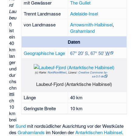
mit Gewässer
The Gullet
rd
Lau
Trennt Landmasse
Adelaide-Insel
beu
f
)
von Landmasse
Arrowsmith-Halbinsel
,
ist
Grahamland
ein
Daten
40
km
Geographische Lage
67° 20′
S
,
67° 50′
W
lan
ger
und
(c)
Karte:
NordNordWest
, Lizenz:
Creative Commons by-
dur
sa-3.0 de
chs
Laubeuf-Fjord (Antarktische Halbinsel)
chn
ittli
Länge
40 km
ch
10
Geringste Breite
10 km
km
brei
ter
Sund
mit nordsüdlicher Ausrichtung vor der Westküste
des
Grahamlands
im Norden der
Antarktischen Halbinsel
.