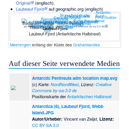
Original
(englisch).
Laubeauf Fjord
auf geographic.org (englisch)
Antarctic-
Bransfieldstraße
Sund
Orléans-Straße
Prinz-Gustav-
Gerlache-Straße
Bismarck-Straße
Kanal
Butler-Passage
Lemaire-Kanal
Crystal Sound
Grandidier-Kanal
Isacke-Passage
Buchanan-Passage
Penola Strait
Hanusse-Bucht
Gunnel Channel
Marguerite
(c)
Karte:
NordNordWest
, Lizenz:
Creative Commons by-sa-3.0 de
Tickle Channel
The Gullet
Laubeuf-Fjord
Bay
Laubeuf-Fjord (Antarktische Halbinsel)
Meerengen
entlang der Küste des
Grahamlandes
Auf dieser Seite verwendete Medien
Antarctic Peninsula adm location map.svg
(c)
Karte:
NordNordWest
, Lizenz:
Creative
Commons by-sa-3.0 de
Positionskarte der
Antarktischen Halbinsel
Antarctica (6), Laubeuf Fjord, Webb
Island.JPG
Autor/Urheber:
Vincent van Zeijst,
Lizenz:
CC BY-SA 3.0