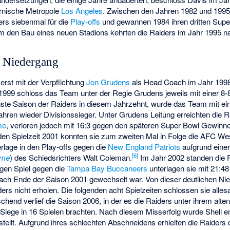
fornische Metropole
Los Angeles
. Zwischen den Jahren 1982 und 1995 q
rs siebenmal für die
Play-offs
und gewannen 1984 ihren dritten Supe
um den Bau eines neuen Stadions kehrten die Raiders im Jahr 1995 
d Niedergang
 erst mit der Verpflichtung
Jon Grudens
als Head Coach im Jahr 1998 
1999 schloss das Team unter der Regie Grudens jeweils mit einer 8-8 
ichste Saison der Raiders in diesem Jahrzehnt, wurde das Team mit e
ren wieder Divisionssieger. Unter Grudens Leitung erreichten die Ra
me
, verloren jedoch mit 16:3 gegen den späteren Super Bowl Gewinne
enden Spielzeit 2001 konnten sie zum zweiten Mal in Folge die AFC We
rlage in den Play-offs gegen die
New England Patriots
aufgrund einer
[
6
]
ame
) des Schiedsrichters Walt Coleman.
Im Jahr 2002 standen die R
igen Spiel gegen die
Tampa Bay Buccaneers
unterlagen sie mit 21:4
ch Ende der Saison 2001 gewechselt war. Von dieser deutlichen Ni
ers nicht erholen. Die folgenden acht Spielzeiten schlossen sie alles
chend verlief die Saison 2006, in der es die Raiders unter ihrem alt
 Siege in 16 Spielen brachten. Nach diesem Misserfolg wurde Shell 
ellt. Aufgrund ihres schlechten Abschneidens erhielten die Raiders