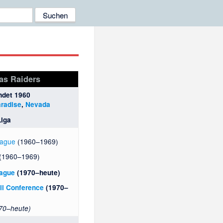
as Raiders
ndet 1960
radise
,
Nevada
Liga
eague
(1960–1969)
 (1960–1969)
eague
(1970–heute)
ll Conference
(1970–
70–heute)