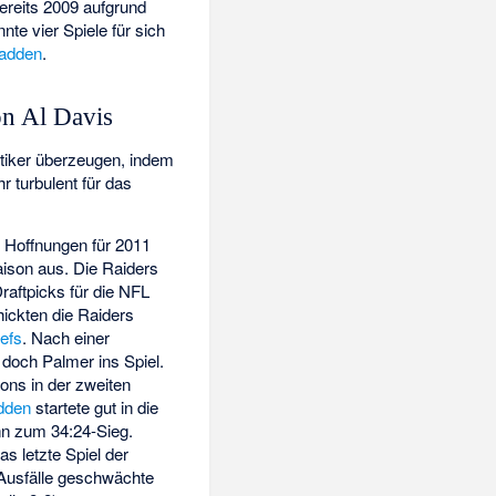
ereits 2009 aufgrund
te vier Spiele für sich
adden
.
on Al Davis
itiker überzeugen, indem
r turbulent für das
 Hoffnungen für 2011
Saison aus. Die Raiders
aftpicks für die NFL
hickten die Raiders
efs
. Nach einer
 doch Palmer ins Spiel.
ions in der zweiten
dden
startete gut in die
n zum 34:24-Sieg.
as letzte Spiel der
 Ausfälle geschwächte