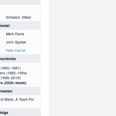
Schwarz, Silber
rsonal
Mark Davis
John Spytek
Pete Carroll
eschichte
 (1960–1981)
ers (1982–1994)
 (1995–2019)
rs (2020–heute)
tznamen
and Black, A Team For
folge