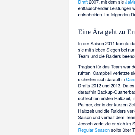
Draft
2007, mit dem sie
JaMa
enttäuschender Leistungen wi
entscheiden. Im folgenden Dr
Eine Ära geht zu En
In der Saison 2011 konnte d
sie mit sieben Siegen bei nur
Team und die Raiders beende
Tragisch für das Team war d
ruhten. Campbell verletzte s
sicherten sich daraufhin
Car
Drafts 2012 und 2013. Da es 
daraufhin Backup-Quarterb
schlechten ersten Halbzeit, 
Palmer, der in der kurzen Zei
Halbzeit und die Raiders ver
Saison und verhalf dem Team
Jedoch verletzte er sich im Sp
Regular Season
sollte über 