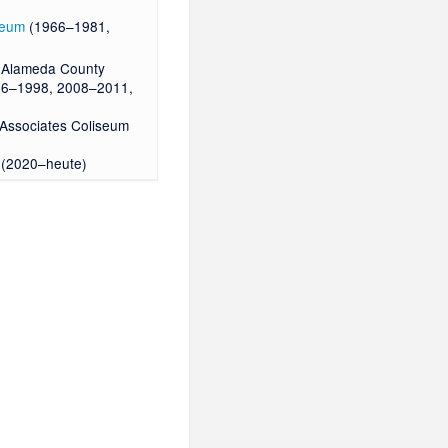
seum
(1966–1981,
d-Alameda County
66–1998, 2008–2011,
 Associates Coliseum
(2020–heute)