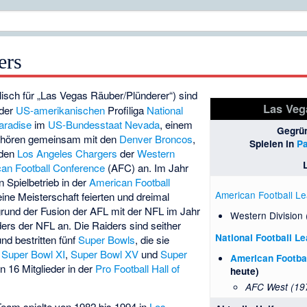
ers
isch für „Las Vegas Räuber/Plünderer“) sind
Las Veg
der
US-amerikanischen
Profiliga
National
aradise
im
US-Bundesstaat
Nevada
, einem
Gegrü
gehören gemeinsam mit den
Denver Broncos
,
Spielen in
Pa
den
Los Angeles Chargers
der
Western
an Football Conference
(AFC) an. Im Jahr
 Spielbetrieb in der
American Football
American Football L
eine Meisterschaft feierten und dreimal
grund der Fusion der AFL mit der NFL im Jahr
Western Division
ers der NFL an. Die Raiders sind seither
National Football L
nd bestritten fünf
Super Bowls
, die sie
:
Super Bowl XI
,
Super Bowl XV
und
Super
American Footba
n 16 Mitglieder in der
Pro Football Hall of
heute)
AFC West (19
eam spielte von 1982 bis 1994 in
Los