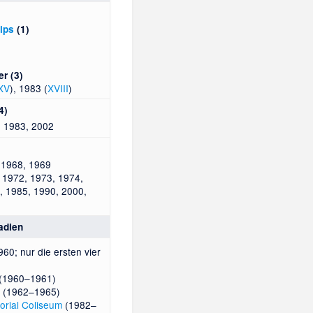
ips
(1)
er (3)
XV
), 1983 (
XVIII
)
4)
 1983, 2002
 1968, 1969
 1972, 1973, 1974,
, 1985, 1990, 2000,
adien
60; nur die ersten vier
(1960–1961)
(1962–1965)
rial Coliseum
(1982–