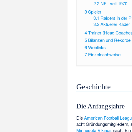
2.2
NFL seit 1970
3
Spieler
3.1
Raiders in der P
3.2
Aktueller Kader
4
Trainer (Head Coache
5
Bilanzen und Rekorde
6
Weblinks
7
Einzelnachweise
Geschichte
Die Anfangsjahre
Die
American Football Leag
acht Gründungsmitgliedern, s
Minnesota Vikings
nach. Ein 