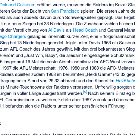
Oakland Coliseum
eröffnet wurde, mussten die Raiders im
Kezar St
nderen Seite der Bucht von
San Francisco
spielen. Die ersten Jahre d
ld als auch abseits davon durch Schwierigkeiten geprägt. Das Ergebn
mit nur neun Siegen bei 33 Niederlagen. Die Zuschauerzahlen blieben 
mit der Verpflichtung von
Al Davis
als
Head Coach
und General Mana
ego Chargers
gelang es innerhalb kurzer Zeit, eine Erfolgsmannschaf
ieg bei 13 Niederlagen geendet, folgte unter Davis 1963 ein Saison
t zum AFL
Coach des Jahres
gewählt. Mit den drei bekanntesten Slog
llence“ und „Just Win, Baby“, die allesamt eingetragene Schutzmark
85 insgesamt 19 Mal die beste Abschlussbilanz der AFC West vorwe
l, 1967 die AFL-Meisterschaft, 1976, 1980 und 1983 die AFC-Meisters
 Raiders spielten zudem 1968 im berühmten „Heidi Game“ (43:32 geg
rtragung beim Stand von 29:32 abbrach und den Kinderfilm
Heidi keh
st-Minute-Touchdowns der Raiders verpassten. Unfreiwillig sorgten d
[
5
]
gungen in voller Länge ausgestrahlt werden.
Nach seinem Einstieg be
FL Commissioner zu werden, kehrte aber 1967 zurück und überna
1 befanden sich die Raiders unter seiner persönlichen Führung.
s
nandersetzungen, die einige Jahre andauerten, beschloss Davis im 