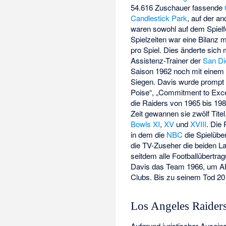
54.616 Zuschauer fassende
Candlestick Park
, auf der a
waren sowohl auf dem Spielfe
Spielzeiten war eine Bilanz 
pro Spiel. Dies änderte sich 
Assistenz-Trainer der
San Di
Saison 1962 noch mit einem S
Siegen. Davis wurde promp
Poise“, „Commitment to Exce
die Raiders von 1965 bis 19
Zeit gewannen sie zwölf Tite
Bowls
XI
,
XV
und
XVIII
. Die
in dem die
NBC
die Spielübe
die TV-Zuseher die beiden La
seitdem alle Footballübertra
Davis das Team 1966, um A
Clubs. Bis zu seinem Tod 201
Los Angeles Raider
Aufgrund juristischer Ausei