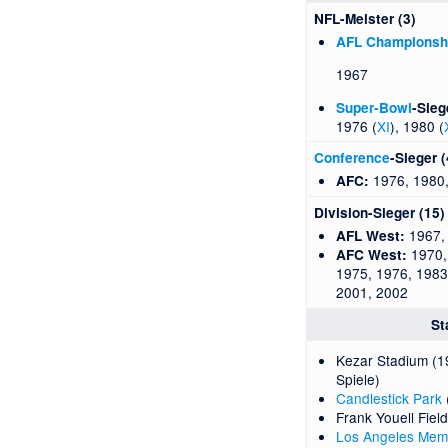
NFL-Meister (3)
AFL Championsh
1967
Super-Bowl
-Sieg
1976 (
XI
), 1980 (
Conference
-Sieger (
1976, 1980,
AFC:
Division-Sieger (15)
1967,
AFL West:
1970,
AFC West:
1975, 1976, 1983
2001, 2002
St
Kezar Stadium
(19
Spiele)
Candlestick Park
Frank Youell Field
Los Angeles Memo