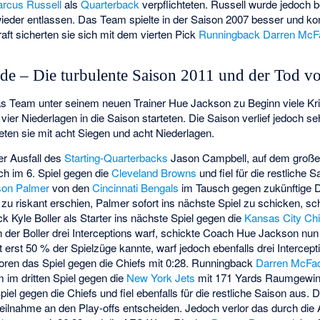
rcus Russell
als
Quarterback
verpflichteten. Russell wurde jedoch b
eder entlassen. Das Team spielte in der Saison 2007 besser und konn
aft sicherten sie sich mit dem vierten Pick
Runningback
Darren McF
de – Die turbulente Saison 2011 und der Tod v
as Team unter seinem neuen Trainer
Hue Jackson
zu Beginn viele Kr
 vier Niederlagen in die Saison starteten. Die Saison verlief jedoch seh
ten sie mit acht Siegen und acht Niederlagen.
er Ausfall des
Starting-Quarterbacks
Jason Campbell
, auf dem große
ich im 6. Spiel gegen die
Cleveland Browns
und fiel für die restliche 
son Palmer
von den
Cincinnati Bengals
im Tausch gegen zukünftige Dr
zu riskant erschien, Palmer sofort ins nächste Spiel zu schicken, sc
ack
Kyle Boller
als Starter ins nächste Spiel gegen die
Kansas City Chi
in der Boller drei Interceptions warf, schickte Coach Hue Jackson nun
t erst 50 % der Spielzüge kannte, warf jedoch ebenfalls drei Intercept
loren das Spiel gegen die Chiefs mit 0:28. Runningback
Darren McFa
 im dritten Spiel gegen die
New York Jets
mit 171 Yards Raumgewin
iel gegen die Chiefs und fiel ebenfalls für die restliche Saison aus. D
Teilnahme an den Play-offs entscheiden. Jedoch verlor das durch die