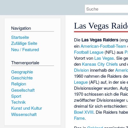
Las Vegas Raid
Navigation
Startseite
Die
Las Vegas Raiders
(engl
Zufällige Seite
ein
American-Football-Team
Neu / Featured
Football League
(NFL) aus
P
Vorort von
Las Vegas
. Sie 
Themenportale
den
Kansas City Chiefs
und 
Division
innerhalb der
Americ
Geographie
1960 nahmen die Raiders den
Geschichte
League
(AFL) auf, in der sie 
Religion
Divisionssieger wurden. Auf
Gesellschaft
1970 schlossen sich die Raid
Sport
zwölffacher Divisionssieger u
Technik
dreimal für sich entschieden
Kunst und Kultur
Bowl XVIII
. Die Raiders habe
Wissenschaft
Fame
.
Das in
Oakland
gegründete T