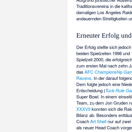
Traditionsvereins in die kali
damaligen Los Angeles Raide
andauernden Streitigkeiten 
Erneuter Erfolg un
Der Erfolg stellte sich jedoch
beiden Spielzeiten 1998 und 
Spielzeit 2000, die erfolgre
zum ersten Mal nach zehn Jah
das
AFC Championship Ga
Ravens
. In der darauf folg
Dem folgte jedoch eine Niede
Entscheidung (
Tuck-Rule G
Super Bowl. In einem einseit
Team, zu dem Jon Gruden na
XXXVII
konnten sich die Raid
Bilanz ab. Besonders enttäus
Coach
Art Shell
nur auf zwei
als neuer Head Coach vorgest