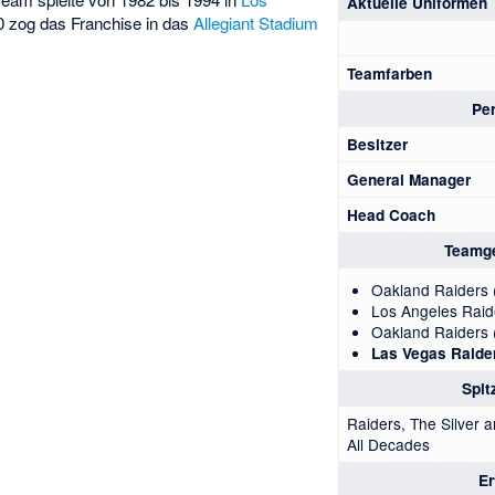
Aktuelle Uniformen
0 zog das Franchise in das
Allegiant Stadium
Teamfarben
Pe
Besitzer
General Manager
Head Coach
Teamg
Oakland Raiders
Los Angeles Raid
Oakland Raiders
Las Vegas Raide
Spi
Raiders, The Silver 
All Decades
Er