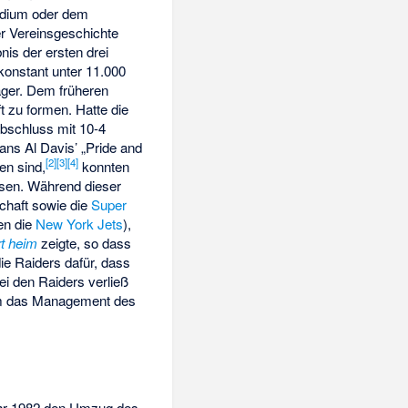
adium
oder dem
er Vereinsgeschichte
is der ersten drei
konstant unter 11.000
ger. Dem früheren
t zu formen. Hatte die
abschluss mit 10-4
ans Al Davis’ „Pride and
[
2
]
[
3
]
[
4
]
en sind,
konnten
isen. Während dieser
chaft sowie die
Super
en die
New York Jets
),
rt heim
zeigte, so dass
ie Raiders dafür, dass
i den Raiders verließ
hm das Management des
Jahr 1982 den Umzug des