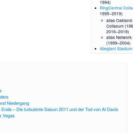
1994)
RingCentral Coli
1995–2019)
alias Oaklan
Coliseum (19
2016–2019)
alias Network
(1999–2004)
Allegiant Stadium
e
iders
 und Niedergang
u Ende – Die turbulente Saison 2011 und der Tod von Al Davis
s Vegas