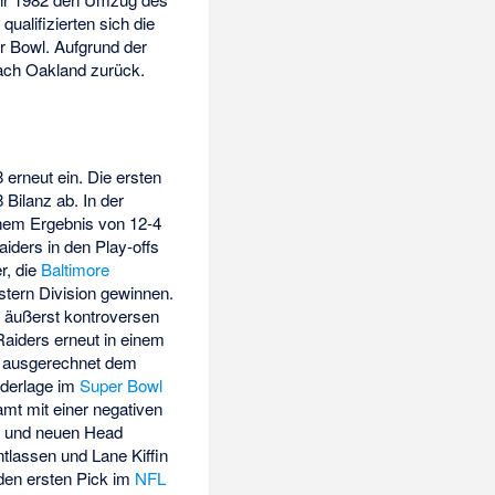
ualifizierten sich die
r Bowl. Aufgrund der
nach Oakland zurück.
erneut ein. Die ersten
Bilanz ab. In der
inem Ergebnis von 12-4
iders in den Play-offs
r, die
Baltimore
stern Division gewinnen.
 äußerst kontroversen
aiders erneut in einem
8 ausgerechnet dem
ederlage im
Super Bowl
amt mit einer negativen
en und neuen Head
entlassen und
Lane Kiffin
 den ersten Pick im
NFL