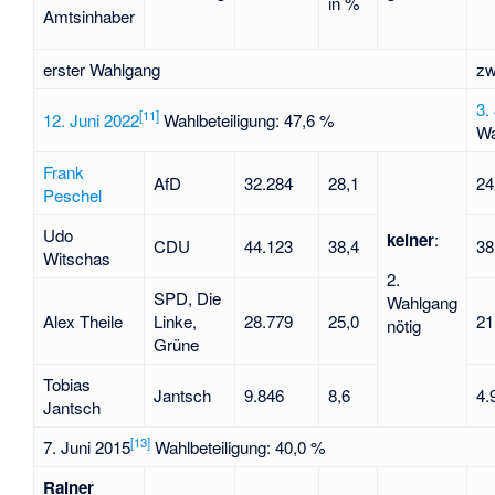
in %
Amtsinhaber
erster Wahlgang
zw
3.
[
11
]
12. Juni 2022
Wahlbeteiligung: 47,6 %
Wa
Frank
AfD
32.284
28,1
24
Peschel
Udo
keiner
:
CDU
44.123
38,4
38
Witschas
2.
SPD, Die
Wahlgang
Alex Theile
Linke,
28.779
25,0
21
nötig
Grüne
Tobias
Jantsch
9.846
8,6
4.
Jantsch
[
13
]
7. Juni 2015
Wahlbeteiligung: 40,0 %
Rainer