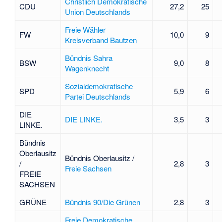
Christlich Demokratische
CDU
27,2
25
Union Deutschlands
Freie Wähler
FW
10,0
9
Kreisverband Bautzen
Bündnis Sahra
BSW
9,0
8
Wagenknecht
Sozialdemokratische
SPD
5,9
6
Partei Deutschlands
DIE
DIE LINKE.
3,5
3
LINKE.
Bündnis
Oberlausitz
Bündnis Oberlausitz /
/
2,8
3
Freie Sachsen
FREIE
SACHSEN
GRÜNE
Bündnis 90/Die Grünen
2,8
3
Freie Demokratische