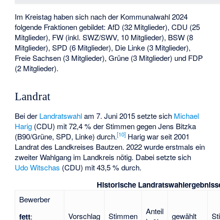
Im Kreistag haben sich nach der Kommunalwahl 2024
folgende Fraktionen gebildet: AfD (32 Mitglieder), CDU (25
Mitglieder), FW (inkl. SWZ/SWV, 10 Mitglieder), BSW (8
Mitglieder), SPD (6 Mitglieder), Die Linke (3 Mitglieder),
Freie Sachsen (3 Mitglieder), Grüne (3 Mitglieder) und FDP
(2 Mitglieder).
Landrat
Bei der
Landratswahl
am 7. Juni 2015 setzte sich
Michael
Harig
(CDU) mit 72,4 % der Stimmen gegen Jens Bitzka
[
10
]
(B90/Grüne, SPD, Linke) durch.
Harig war seit 2001
Landrat des Landkreises Bautzen. 2022 wurde erstmals ein
zweiter Wahlgang im Landkreis nötig. Dabei setzte sich
Udo Witschas
(CDU) mit 43,5 % durch.
Historische Landratswahlergebniss
Bewerber
Anteil
Vorschlag
Stimmen
gewählt
St
fett
: