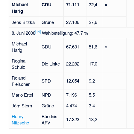
Michael
CDU
71.111
72,4
×
Harig
Jens Bitzka
Grüne
27.106
27,6
[
14
]
8. Juni 2008
Wahlbeteiligung: 47,7 %
Michael
CDU
67.631
51,6
×
Harig
Regina
Die Linke
22.282
17,0
Schulz
Roland
SPD
12.054
9,2
Fleischer
Mario Ertel
NPD
7.196
5,5
Jörg Stern
Grüne
4.474
3,4
Henry
Bündnis
17.323
13,2
Nitzsche
AFV