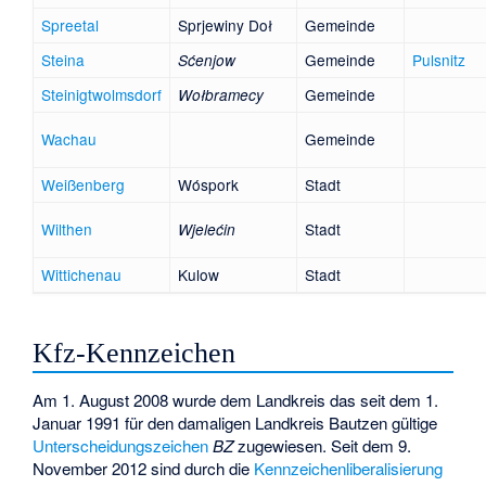
Spreetal
Sprjewiny Doł
Gemeinde
Steina
Gemeinde
Pulsnitz
Sćenjow
Steinigtwolmsdorf
Gemeinde
Wołbramecy
Wachau
Gemeinde
Weißenberg
Wóspork
Stadt
Wilthen
Stadt
Wjelećin
Wittichenau
Kulow
Stadt
Kfz-Kennzeichen
Am 1. August 2008 wurde dem Landkreis das seit dem 1.
Januar 1991 für den damaligen Landkreis Bautzen gültige
Unterscheidungszeichen
BZ
zugewiesen. Seit dem 9.
November 2012 sind durch die
Kennzeichenliberalisierung