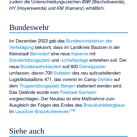
zudem die Unterscheidungszeichen
BIW
(Bischofswerda),
HY
(Hoyerswerda) und
KM
(Kamenz) erhältlich.
Bundeswehr
Im Dezember 2023 gab das
Bundesministerium der
Verteidigung
bekannt, dass im Landkreis Bautzen in der
Kleinstadt
Bernsdorf
eine neue
Kaserne
mit
Standortübungsplatz
und
-schießanlage
entstehen soll. Der
neue
Bundeswehrstandort
soll 800
Dienstposten
umfassen, davon 700
Soldaten
des neu aufzustellenden
Logistikbataillons 471, das vorerst im Camp
Oerbke
auf
dem
Truppenübungsplatz Bergen
stationiert werden wird.
Das Gelände wurde vom
Freistaat Sachsen
vorgeschlagen. Der Neubau ist eine Maßnahme zum
Ausgleich der Folgen des Endes des
Braunkohlebergbaus
[
19
]
im
Lausitzer Braunkohlerevier
.
Siehe auch