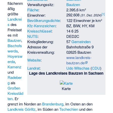
flächenm
Verwaltungssitz:
Bautzen
äßig
Fläche
:
2.395,6 km²
größte
[
1
]
292.608
Einwohner:
(31. Dez. 2024)
Landkrei
Bevölkerungsdichte
:
122 Einwohner je km²
s
des
Kfz-Kennzeichen
:
BZ, BIW, HY, KM
Freistaat
Kreisschlüssel
:
14 6 25
es mit
NUTS
:
DED2C
Bautzen
,
Kreisgliederung:
57
Gemeinden
Bischofs
Adresse der
Bahnhofstraße 9
werda
,
Kreisverwaltung:
02625 Bautzen
Hoyersw
www.landkreis-
Website
:
erda
,
bautzen.de
Kamenz
Landrat
:
Udo Witschas
(
CDU
)
und
Lage des Landkreises Bautzen in Sachsen
Radeber
g
als
Großen
Karte
Kreisstäd
ten
. Er
grenzt im Norden an
Brandenburg
, im Osten an den
Landkreis Görlitz
, im Süden an
Tschechien
und den