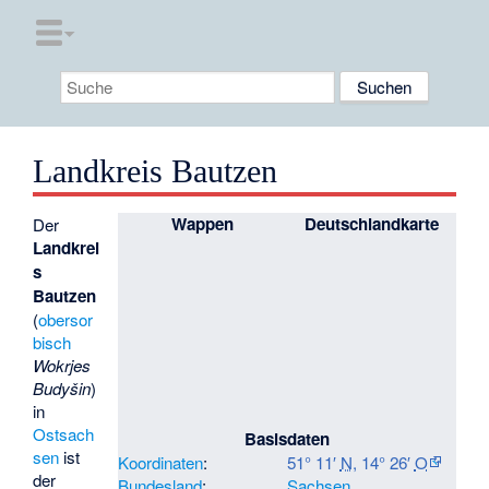
Landkreis Bautzen
Wappen
Deutschlandkarte
Der
Landkrei
s
Bautzen
(
obersor
bisch
Wokrjes
Budyšin
)
in
Ostsach
Basisdaten
sen
ist
Koordinaten
:
51° 11′
N
,
14° 26′
O
der
Bundesland
:
Sachsen