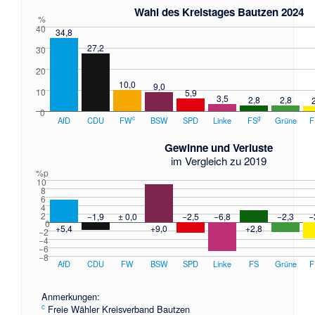
Wahl des Kreistages Bautzen 2024
%
40
34,8
27,2
30
20
10,0
9,0
10
5,9
3,5
2,8
2,8
0
c
g
AfD
CDU
FW
BSW
SPD
Linke
FS
Grüne
F
Gewinne und Verluste
im Vergleich zu 2019
%p
10
8
6
4
2
−1,9
± 0,0
−2,5
−6,8
−2,3
−
0
+5,4
+9,0
+2,8
−2
−4
−6
−8
AfD
CDU
FW
BSW
SPD
Linke
FS
Grüne
F
Anmerkungen:
c
Freie Wähler Kreisverband Bautzen