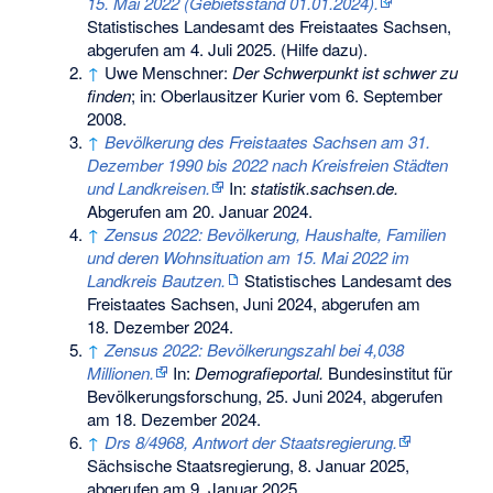
15. Mai 2022 (Gebietsstand 01.01.2024).
Statistisches Landesamt des Freistaates Sachsen,
abgerufen am 4. Juli 2025
.
(
Hilfe dazu
).
↑
Uwe Menschner:
Der Schwerpunkt ist schwer zu
finden
; in: Oberlausitzer Kurier vom 6. September
2008.
↑
Bevölkerung des Freistaates Sachsen am 31.
Dezember 1990 bis 2022 nach Kreisfreien Städten
und Landkreisen.
In:
statistik.sachsen.de.
Abgerufen am 20. Januar 2024
.
↑
Zensus 2022: Bevölkerung, Haushalte, Familien
und deren Wohnsituation am 15. Mai 2022 im
Landkreis Bautzen.
Statistisches Landesamt des
Freistaates Sachsen, Juni 2024,
abgerufen am
18. Dezember 2024
.
↑
Zensus 2022: Bevölkerungszahl bei 4,038
Millionen.
In:
Demografieportal.
Bundesinstitut für
Bevölkerungsforschung, 25. Juni 2024,
abgerufen
am 18. Dezember 2024
.
↑
Drs 8/4968, Antwort der Staatsregierung.
Sächsische Staatsregierung, 8. Januar 2025,
abgerufen am 9. Januar 2025
.