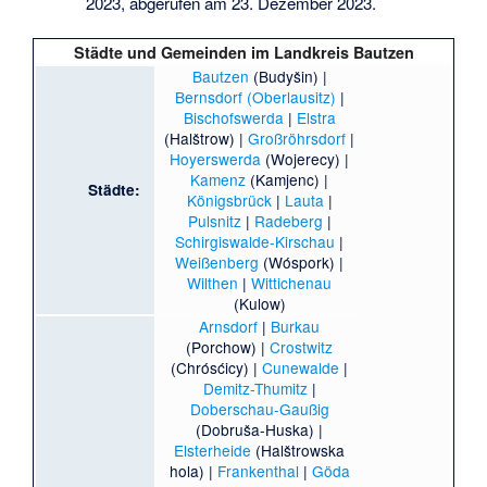
2023,
abgerufen am 23. Dezember 2023
.
Städte und Gemeinden im
Landkreis Bautzen
Bautzen
(Budyšin) |
Bernsdorf (Oberlausitz)
|
Bischofswerda
|
Elstra
(Halštrow) |
Großröhrsdorf
|
Hoyerswerda
(Wojerecy) |
Kamenz
(Kamjenc) |
Städte:
Königsbrück
|
Lauta
|
Pulsnitz
|
Radeberg
|
Schirgiswalde-Kirschau
|
Weißenberg
(Wóspork) |
Wilthen
|
Wittichenau
(Kulow)
Arnsdorf
|
Burkau
(Porchow) |
Crostwitz
(Chrósćicy) |
Cunewalde
|
Demitz-Thumitz
|
Doberschau-Gaußig
(Dobruša-Huska) |
Elsterheide
(Halštrowska
hola) |
Frankenthal
|
Göda