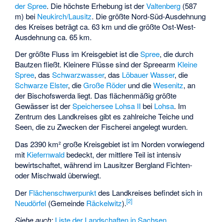
der Spree
. Die höchste Erhebung ist der
Valtenberg
(587
m) bei
Neukirch/Lausitz
. Die größte Nord-Süd-Ausdehnung
des Kreises beträgt ca. 63 km und die größte Ost-West-
Ausdehnung ca. 65 km.
Der größte Fluss im Kreisgebiet ist die
Spree
, die durch
Bautzen fließt. Kleinere Flüsse sind der Spreearm
Kleine
Spree
, das
Schwarzwasser
, das
Löbauer Wasser
, die
Schwarze Elster
, die
Große Röder
und die
Wesenitz
, an
der Bischofswerda liegt. Das flächenmäßig größte
Gewässer ist der
Speichersee Lohsa II
bei
Lohsa
. Im
Zentrum des Landkreises gibt es zahlreiche Teiche und
Seen, die zu Zwecken der Fischerei angelegt wurden.
Das 2390 km² große Kreisgebiet ist im Norden vorwiegend
mit
Kiefernwald
bedeckt, der mittlere Teil ist intensiv
bewirtschaftet, während im Lausitzer Bergland Fichten-
oder Mischwald überwiegt.
Der
Flächenschwerpunkt
des Landkreises befindet sich in
[
2
]
Neudörfel
(Gemeinde
Räckelwitz
).
Siehe auch:
Liste der Landschaften in Sachsen
,