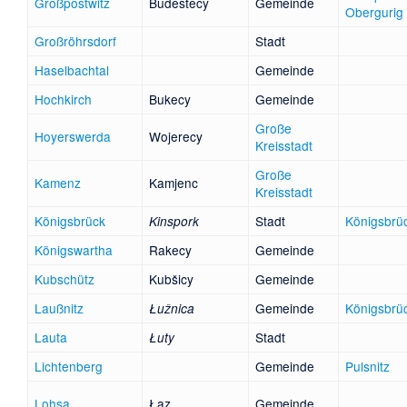
Großpostwitz
Budestecy
Gemeinde
Obergurig
Großröhrsdorf
Stadt
Haselbachtal
Gemeinde
Hochkirch
Bukecy
Gemeinde
Große
Hoyerswerda
Wojerecy
Kreisstadt
Große
Kamenz
Kamjenc
Kreisstadt
Königsbrück
Stadt
Königsbrü
Kinspork
Königswartha
Rakecy
Gemeinde
Kubschütz
Kubšicy
Gemeinde
Laußnitz
Gemeinde
Königsbrü
Łužnica
Lauta
Stadt
Łuty
Lichtenberg
Gemeinde
Pulsnitz
Lohsa
Łaz
Gemeinde