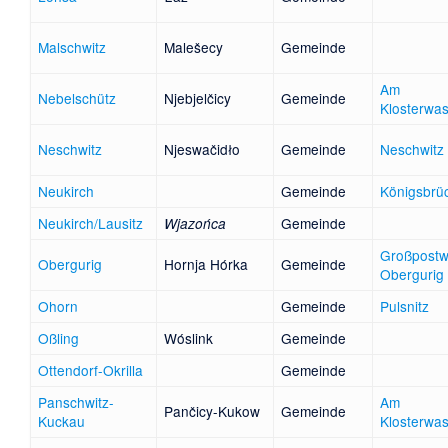
Malschwitz
Malešecy
Gemeinde
Am
Nebelschütz
Njebjelčicy
Gemeinde
Klosterwa
Neschwitz
Njeswačidło
Gemeinde
Neschwitz
Neukirch
Gemeinde
Königsbrü
Neukirch/Lausitz
Gemeinde
Wjazońca
Großpostwi
Obergurig
Hornja Hórka
Gemeinde
Obergurig
Ohorn
Gemeinde
Pulsnitz
Oßling
Wóslink
Gemeinde
Ottendorf-Okrilla
Gemeinde
Panschwitz-
Am
Pančicy-Kukow
Gemeinde
Kuckau
Klosterwa