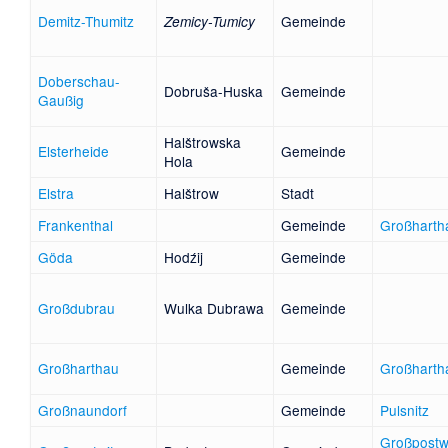
Demitz-Thumitz
Gemeinde
Zemicy-Tumicy
Doberschau-
Dobruša-Huska
Gemeinde
Gaußig
Halštrowska
Elsterheide
Gemeinde
Hola
Elstra
Halštrow
Stadt
Frankenthal
Gemeinde
Großharth
Göda
Hodźij
Gemeinde
Großdubrau
Wulka Dubrawa
Gemeinde
Großharthau
Gemeinde
Großharth
Großnaundorf
Gemeinde
Pulsnitz
Großpostwi