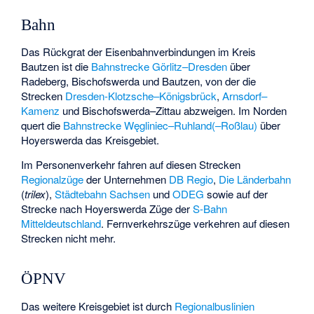
Bahn
Das Rückgrat der Eisenbahnverbindungen im Kreis
Bautzen ist die
Bahnstrecke Görlitz–Dresden
über
Radeberg, Bischofswerda und Bautzen, von der die
Strecken
Dresden-Klotzsche–Königsbrück
,
Arnsdorf–
Kamenz
und
Bischofswerda–Zittau
abzweigen. Im Norden
quert die
Bahnstrecke Węgliniec–Ruhland(–Roßlau)
über
Hoyerswerda das Kreisgebiet.
Im Personenverkehr fahren auf diesen Strecken
Regionalzüge
der Unternehmen
DB Regio
,
Die Länderbahn
(
trilex
),
Städtebahn Sachsen
und
ODEG
sowie auf der
Strecke nach Hoyerswerda Züge der
S-Bahn
Mitteldeutschland
. Fernverkehrszüge verkehren auf diesen
Strecken nicht mehr.
ÖPNV
Das weitere Kreisgebiet ist durch
Regionalbuslinien