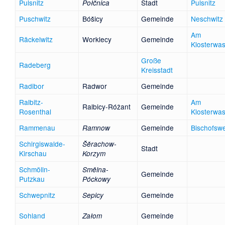
Pulsnitz
Stadt
Pulsnitz
Połčnica
Puschwitz
Bóšicy
Gemeinde
Neschwitz
Am
Räckelwitz
Worklecy
Gemeinde
Klosterwa
Große
Radeberg
Kreisstadt
Radibor
Radwor
Gemeinde
Ralbitz-
Am
Ralbicy-Róžant
Gemeinde
Rosenthal
Klosterwa
Rammenau
Gemeinde
Bischofsw
Ramnow
Schirgiswalde-
Šěrachow-
Stadt
Kirschau
Korzym
Schmölln-
Smělna-
Gemeinde
Putzkau
Póckowy
Schwepnitz
Gemeinde
Sepicy
Sohland
Gemeinde
Załom