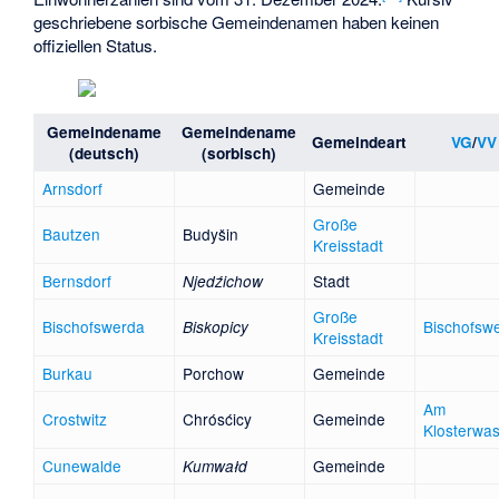
geschriebene sorbische Gemeindenamen haben keinen
offiziellen Status.
Gemeindename
Gemeindename
Gemeindeart
VG
/
VV
(deutsch)
(sorbisch)
Arnsdorf
Gemeinde
Große
Bautzen
Budyšin
Kreisstadt
Bernsdorf
Stadt
Njedźichow
Große
Bischofswerda
Bischofsw
Biskopicy
Kreisstadt
Burkau
Porchow
Gemeinde
Am
Crostwitz
Chrósćicy
Gemeinde
Klosterwa
Cunewalde
Gemeinde
Kumwałd