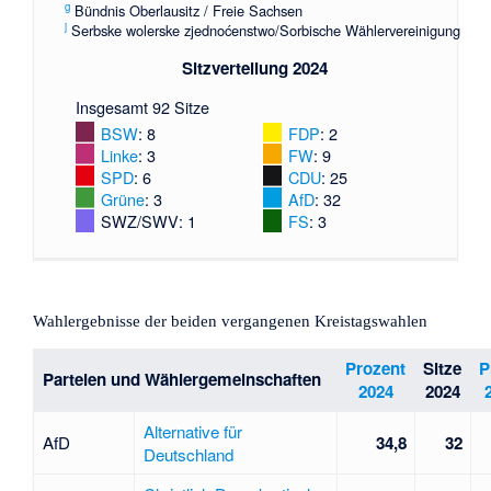
g
Bündnis Oberlausitz / Freie Sachsen
j
Serbske wolerske zjednoćenstwo/Sorbische Wählervereinigung
Sitzverteilung 2024
Insgesamt 92 Sitze
BSW
: 8
FDP
: 2
Linke
: 3
FW
: 9
SPD
: 6
CDU
: 25
Grüne
: 3
AfD
: 32
SWZ/SWV
: 1
FS
: 3
Wahlergebnisse der beiden vergangenen Kreistagswahlen
Prozent
Sitze
P
Parteien und Wählergemeinschaften
2024
2024
Alternative für
AfD
34,8
32
Deutschland