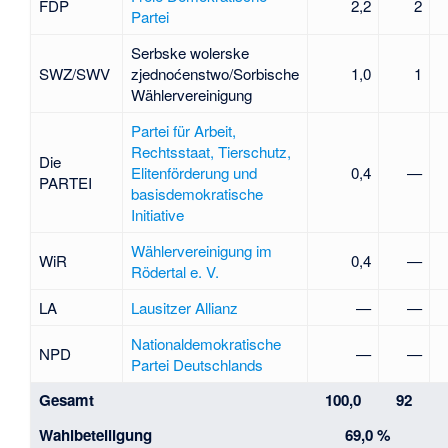
FDP
2,2
2
Partei
Serbske wolerske
SWZ/SWV
zjednoćenstwo/Sorbische
1,0
1
Wählervereinigung
Partei für Arbeit,
Rechtsstaat, Tierschutz,
Die
Elitenförderung und
0,4
—
PARTEI
basisdemokratische
Initiative
Wählervereinigung im
WiR
0,4
—
Rödertal e. V.
LA
Lausitzer Allianz
—
—
Nationaldemokratische
NPD
—
—
Partei Deutschlands
Gesamt
100,0
92
Wahlbeteiligung
69,0 %