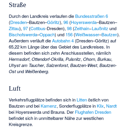
Straße
Durch den Landkreis verlaufen die
Bundesstraßen 6
(
Dresden
–Bautzen–
Görlitz
),
96
(
Hoyerswerda
–Bautzen–
Zittau
),
97
(
Cottbus
-Dresden),
98
(
Zeithain
−
Laußnitz
und
Bischofswerda
–
Oppach
) und
156
(
Weißwasser
–
Bautzen
).
Außerdem verläuft die
Autobahn 4
(Dresden–Görlitz) auf
65,22 km Länge über das Gebiet des Landkreises. In
diesem befinden sich zehn Anschlussstellen, nämlich
Hermsdorf
,
Ottendorf-Okrilla
,
Pulsnitz
,
Ohorn
,
Burkau
,
Uhyst am Taucher
,
Salzenforst
,
Bautzen-West
,
Bautzen-
Ost
und
Weißenberg
.
Luft
Verkehrsflugplätze befinden sich in
Litten
östlich von
Bautzen und bei
Kamenz
, Sonderflugplätze in
Klix
,
Nardt
bei Hoyerswerda und
Brauna
. Der
Flughafen Dresden
befindet sich in unmittelbarer Nähe zur westlichen
Kreisgrenze.