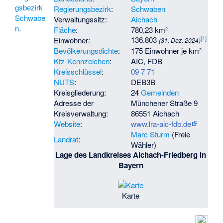
gsbezirk
Regierungsbezirk
:
Schwaben
Schwabe
Verwaltungssitz:
Aichach
n
.
Fläche
:
780,23 km²
[
1
]
136.803
Einwohner:
(31. Dez. 2024)
Bevölkerungsdichte
:
175 Einwohner je km²
Kfz-Kennzeichen
:
AIC, FDB
Kreisschlüssel
:
09 7 71
NUTS
:
DEB3B
Kreisgliederung:
24
Gemeinden
Adresse der
Münchener Straße 9
Kreisverwaltung:
86551 Aichach
Website
:
www.lra-aic-fdb.de
Marc Sturm
(Freie
Landrat
:
Wähler)
Lage des Landkreises Aichach-Friedberg in
Bayern
Karte