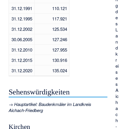
g
31.12.1991
110.121
d
e
31.12.1995
117.921
s
31.12.2002
125.534
L
a
30.06.2005
127.246
n
d
31.12.2010
127.955
k
r
31.12.2015
130.916
ei
31.12.2020
135.024
s
e
s
A
Sehenswürdigkeiten
ic
h
→
Hauptartikel
:
Baudenkmäler im Landkreis
a
Aichach-Friedberg
c
h
-
Kirchen