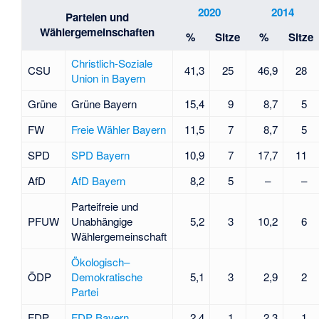
2020
2014
Parteien und
Wählergemeinschaften
%
Sitze
%
Sitze
Christlich-Soziale
CSU
41,3
25
46,9
28
Union in Bayern
Grüne
Grüne Bayern
15,4
9
8,7
5
FW
Freie Wähler Bayern
11,5
7
8,7
5
SPD
SPD Bayern
10,9
7
17,7
11
AfD
AfD Bayern
8,2
5
–
–
Parteifreie und
PFUW
Unabhängige
5,2
3
10,2
6
Wählergemeinschaft
Ökologisch–
ÖDP
Demokratische
5,1
3
2,9
2
Partei
FDP
FDP Bayern
2,4
1
2,3
1