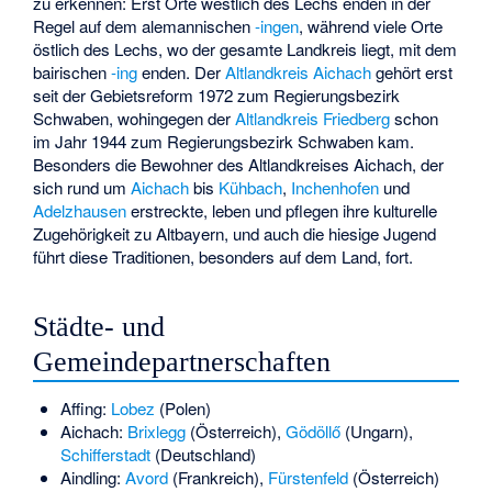
zu erkennen: Erst Orte westlich des Lechs enden in der
Regel auf dem alemannischen
-ingen
, während viele Orte
östlich des Lechs, wo der gesamte Landkreis liegt, mit dem
bairischen
-ing
enden. Der
Altlandkreis Aichach
gehört erst
seit der Gebietsreform 1972 zum Regierungsbezirk
Schwaben, wohingegen der
Altlandkreis Friedberg
schon
im Jahr 1944 zum Regierungsbezirk Schwaben kam.
Besonders die Bewohner des Altlandkreises Aichach, der
sich rund um
Aichach
bis
Kühbach
,
Inchenhofen
und
Adelzhausen
erstreckte, leben und pflegen ihre kulturelle
Zugehörigkeit zu Altbayern, und auch die hiesige Jugend
führt diese Traditionen, besonders auf dem Land, fort.
Städte- und
Gemeindepartnerschaften
Affing:
Lobez
(Polen)
Aichach:
Brixlegg
(Österreich),
Gödöllő
(Ungarn),
Schifferstadt
(Deutschland)
Aindling:
Avord
(Frankreich),
Fürstenfeld
(Österreich)