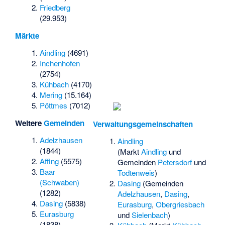
Friedberg
(29.953)
Märkte
Aindling
(4691)
Inchenhofen
(2754)
Kühbach
(4170)
Mering
(15.164)
Pöttmes
(7012)
Weitere
Gemeinden
Verwaltungsgemeinschaften
Adelzhausen
Aindling
(1844)
(Markt
Aindling
und
Affing
(5575)
Gemeinden
Petersdorf
und
Baar
Todtenweis
)
(Schwaben)
Dasing
(Gemeinden
(1282)
Adelzhausen
,
Dasing
,
Dasing
(5838)
Eurasburg
,
Obergriesbach
Eurasburg
und
Sielenbach
)
(1838)