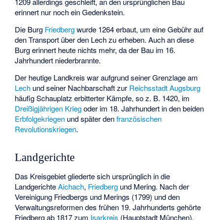
1209 allerdings geschleift, an den ursprünglichen Bau
erinnert nur noch ein Gedenkstein.
Die Burg
Friedberg
wurde 1264 erbaut, um eine Gebühr auf
den Transport über den Lech zu erheben. Auch an diese
Burg erinnert heute nichts mehr, da der Bau im 16.
Jahrhundert niederbrannte.
Der heutige Landkreis war aufgrund seiner Grenzlage am
Lech
und seiner Nachbarschaft zur
Reichsstadt
Augsburg
häufig Schauplatz erbitterter Kämpfe, so z. B. 1420, im
Dreißigjährigen Krieg
oder im 18. Jahrhundert in den beiden
Erbfolgekriegen
und später den
französischen
Revolutionskriegen
.
Landgerichte
Das Kreisgebiet gliederte sich ursprünglich in die
Landgerichte
Aichach
,
Friedberg
und Mering. Nach der
Vereinigung Friedbergs und Merings (1799) und den
Verwaltungsreformen des frühen 19. Jahrhunderts gehörte
Friedberg ab 1817 zum
Isarkreis
(Hauptstadt München),