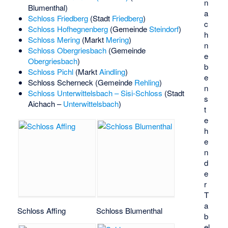
n
Blumenthal)
a
Schloss Friedberg
(Stadt
Friedberg
)
c
Schloss Hofhegnenberg
(Gemeinde
Steindorf
)
h
Schloss Mering
(Markt
Mering
)
n
Schloss Obergriesbach
(Gemeinde
e
Obergriesbach
)
b
Schloss Pichl
(Markt
Aindling
)
e
Schloss Scherneck
(Gemeinde
Rehling
)
n
Schloss Unterwittelsbach – Sisi-Schloss
(Stadt
s
Aichach –
Unterwittelsbach
)
t
e
h
e
n
d
e
r
T
a
Schloss Affing
Schloss Blumenthal
b
el