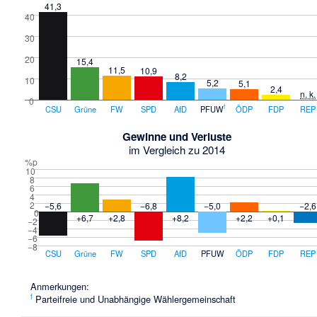
41,3
40
30
20
15,4
11,5
10,9
8,2
10
5,2
5,1
2,4
n. k.
0
f
CSU
Grüne
FW
SPD
AfD
PFUW
ÖDP
FDP
REP
Gewinne und Verluste
im Vergleich zu 2014
%p
10
8
6
4
2
−5,6
−6,8
−5,0
−2,6
0
+6,7
+2,8
+8,2
+2,2
+0,1
−2
−4
−6
−8
CSU
Grüne
FW
SPD
AfD
PFUW
ÖDP
FDP
REP
Anmerkungen:
f
Parteifreie und Unabhängige Wählergemeinschaft