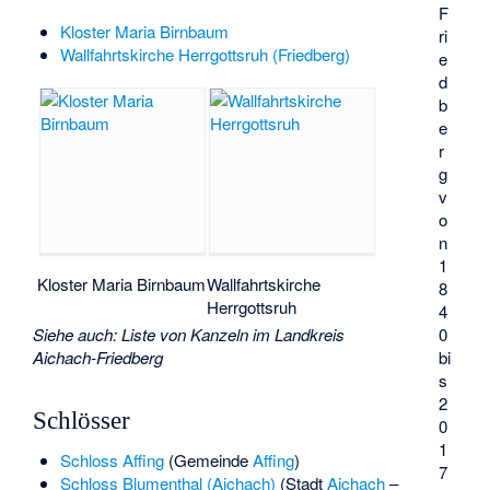
F
Kloster Maria Birnbaum
ri
Wallfahrtskirche Herrgottsruh (Friedberg)
e
d
b
e
r
g
v
o
n
1
Kloster Maria Birnbaum
Wallfahrtskirche
8
Herrgottsruh
4
0
Siehe auch
:
Liste von Kanzeln im Landkreis
bi
Aichach-Friedberg
s
2
Schlösser
0
1
Schloss Affing
(Gemeinde
Affing
)
7
Schloss Blumenthal (Aichach)
(Stadt
Aichach
–