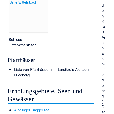
d
e
n
K
re
is
Ai
Schloss
c
Unterwittelsbach
h
a
c
Pfarrhäuser
h-
Fr
Liste von Pfarrhäusern im Landkreis Aichach-
ie
Friedberg
d
b
Erholungsgebiete, Seen und
er
g
Gewässer
(
D
Aindlinger Baggersee
at