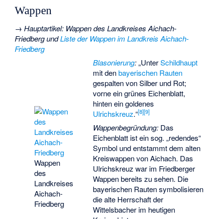
Wappen
→
Hauptartikel
:
Wappen des Landkreises Aichach-
Friedberg
und
Liste der Wappen im Landkreis Aichach-
Friedberg
Blasonierung
:
„Unter
Schildhaupt
mit den
bayerischen Rauten
gespalten von Silber und Rot;
vorne
ein grünes Eichenblatt,
hinten ein goldenes
[
8
]
[
9
]
Ulrichskreuz
.“
Wappenbegründung:
Das
Eichenblatt ist ein sog. „redendes“
Symbol und entstammt dem alten
Kreiswappen von Aichach. Das
Wappen
Ulrichskreuz war im Friedberger
des
Wappen bereits zu sehen. Die
Landkreises
bayerischen Rauten symbolisieren
Aichach-
die alte Herrschaft der
Friedberg
Wittelsbacher im heutigen