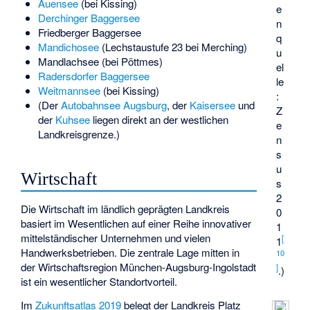
Auensee
(bei Kissing)
e
Derchinger Baggersee
n
Friedberger Baggersee
q
Mandichosee
(Lechstaustufe 23 bei Merching)
u
Mandlachsee
(bei Pöttmes)
el
Radersdorfer Baggersee
le
Weitmannsee
(bei Kissing)
:
(Der
Autobahnsee Augsburg
, der
Kaisersee
und
Z
der
Kuhsee
liegen direkt an der westlichen
e
Landkreisgrenze.)
n
s
u
Wirtschaft
s
2
Die Wirtschaft im ländlich geprägten Landkreis
0
basiert im Wesentlichen auf einer Reihe innovativer
1
mittelständischer Unternehmen und vielen
[
1
Handwerksbetrieben. Die zentrale Lage mitten in
10
der Wirtschaftsregion München-Augsburg-Ingolstadt
]
.)
ist ein wesentlicher Standortvorteil.
Im
Zukunftsatlas 2019
belegt der Landkreis Platz