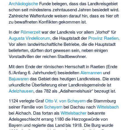
Archäologische
Funde belegen, dass das Landkreisgebiet
schon seit mindestens zehntausend Jahren besiedelt wird.
Zahlreiche Waffenfunde weisen darauf hin, dass es hier oft
zu bewaffneten Konflikten gekommen ist.
In der
Römerzeit
war der Landkreis vor allem „Vorhof“ für
Augusta Vindelicorum
, die Hauptstadt der
Provinz
Raetien
.
Vor allem landwirtschaftliche Betriebe, die die Hauptstadt
belieferten, dürften dort gewesen sein, neben einigen
Vorstadtvillen der reichen Stadtbewohner.
Mit dem Ende der römischen Herrschaft in Raetien (Ende
5./Anfang 6. Jahrhundert) besiedelten
Alemannen
und
Bajuwaren
das Gebiet des heutigen Landkreises. Die erste
urkundliche Überlieferung einer Landkreisgemeinde ist
Adelzhausen
, das 782 als „Adalhemelshusir“ bezeugt ist.
1124 verlegte Graf
Otto V. von Scheyern
die Stammburg
seiner Familie von
Scheyern
bei Dachau nach
Wittelsbach
bei Aichach. Das fortan als
Wittelsbacher
bekannte
Adelsgeschlecht errang 1180 die Herzogswürde von
Bayern und regierte das Land bis 1918. Die Burg wurde