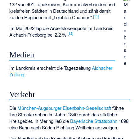
132 von 401 Landkreisen, Kommunalverbänden und
M
kreisfreien Städten in Deutschland und zählt damit
a
[
11
]
zu den Regionen mit „Leichten Chancen“.
n
di
Im Mai 2022 lag die Arbeitslosenquote im Landkreis
c
[
12
]
Aichach-Friedberg bei 2,2 %.
h
o
s
Medien
e
e
Im Landkreis erscheint die Tageszeitung
Aichacher
Zeitung
.
Verkehr
Die
München-Augsburger Eisenbahn-Gesellschaft
führte
ihre Strecke schon im Jahre 1840 durch das südliche
Kreisgebiet. In Mering ließ die
Bayerische Staatsbahn
1898
eine Bahn nach Süden Richtung Weilheim abzweigen.
Der Nordteil mit den Kreisstädten Aichach und Friedberg