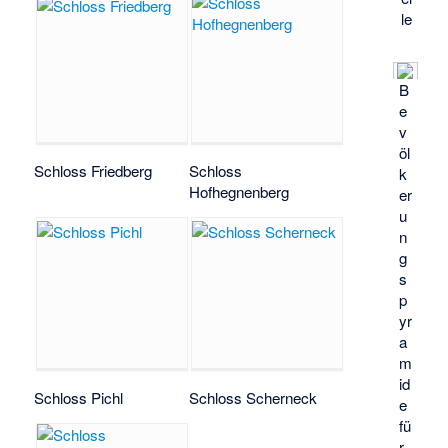
le
B
e
v
öl
Schloss Friedberg
Schloss
k
Hofhegnenberg
er
u
n
g
s
p
yr
a
m
id
Schloss Pichl
Schloss Scherneck
e
fü
r