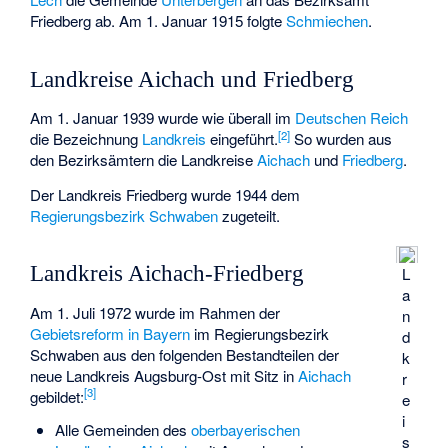
Friedberg ab. Am 1. Januar 1915 folgte
Schmiechen
.
Landkreise Aichach und Friedberg
Am 1. Januar 1939 wurde wie überall im
Deutschen Reich
[
2
]
die Bezeichnung
Landkreis
eingeführt.
So wurden aus
den Bezirksämtern die Landkreise
Aichach
und
Friedberg
.
Der Landkreis Friedberg wurde 1944 dem
Regierungsbezirk Schwaben
zugeteilt.
Landkreis Aichach-Friedberg
L
a
Am 1. Juli 1972 wurde im Rahmen der
n
Gebietsreform in Bayern
im Regierungsbezirk
d
Schwaben aus den folgenden Bestandteilen der
k
neue Landkreis Augsburg-Ost mit Sitz in
Aichach
r
[
3
]
gebildet:
e
i
Alle Gemeinden des
oberbayerischen
s