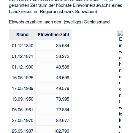
genannten Zeitraum der höchste Einwohnerzuwachs eines
Landkreises im Regierungsbezirk Schwaben).
Einwohnerzahlen nach dem jeweiligen Gebietsstand.
Stand
Einwohnerzahl
E
in
01.12.1840
35.584
w
01.12.1871
38.272
o
h
01.12.1900
40.588
n
e
16.06.1925
46.599
r
17.05.1939
49.579
e
n
13.09.1950
73.995
t
w
06.06.1961
72.884
ic
kl
27.05.1970
82.677
u
25.05.1987
102.793
n