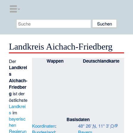
Landkreis Aichach-Friedberg
Wappen
Deutschlandkarte
Der
Landkrei
s
Aichach-
Friedber
g
ist der
östlichste
Landkrei
s
im
bayerisc
Basisdaten
hen
Koordinaten
:
48° 26′
N
,
11° 3′
O
Regierun
Bundesland
:
Bayern