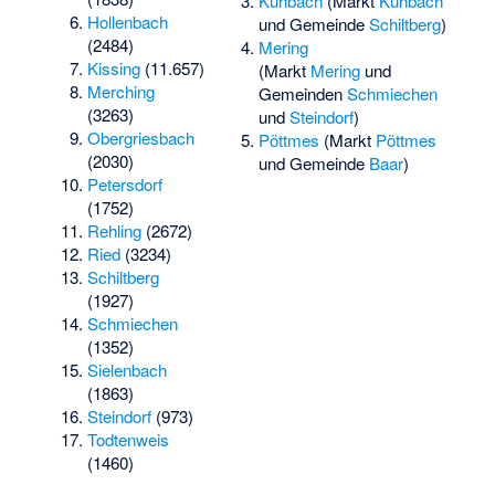
Kühbach
(Markt
Kühbach
Hollenbach
und Gemeinde
Schiltberg
)
(2484)
Mering
Kissing
(11.657)
(Markt
Mering
und
Merching
Gemeinden
Schmiechen
(3263)
und
Steindorf
)
Obergriesbach
Pöttmes
(Markt
Pöttmes
(2030)
und Gemeinde
Baar
)
Petersdorf
(1752)
Rehling
(2672)
Ried
(3234)
Schiltberg
(1927)
Schmiechen
(1352)
Sielenbach
(1863)
Steindorf
(973)
Todtenweis
(1460)