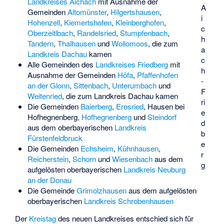
Landkreises Aichach
mit Ausnahme der
A
Gemeinden
Altomünster
,
Hilgertshausen
,
i
Hohenzell
,
Kiemertshofen
,
Kleinberghofen
,
c
Oberzeitlbach
,
Randelsried
,
Stumpfenbach
,
h
Tandern
,
Thalhausen
und
Wollomoos
, die zum
a
Landkreis Dachau
kamen
c
Alle Gemeinden des
Landkreises Friedberg
mit
h
Ausnahme der Gemeinden
Höfa
,
Pfaffenhofen
-
an der Glonn
,
Sittenbach
,
Unterumbach
und
F
Weitenried
, die zum Landkreis Dachau kamen
ri
Die Gemeinden
Baierberg
,
Eresried
,
Hausen bei
e
Hofhegnenberg
,
Hofhegnenberg
und
Steindorf
d
aus dem oberbayerischen
Landkreis
b
Fürstenfeldbruck
e
Die Gemeinden
Echsheim
,
Kühnhausen
,
r
Reicherstein
,
Schorn
und
Wiesenbach
aus dem
g
aufgelösten oberbayerischen
Landkreis Neuburg
an der Donau
Die Gemeinde
Grimolzhausen
aus dem aufgelösten
oberbayerischen
Landkreis Schrobenhausen
Der
Kreistag
des neuen Landkreises entschied sich für