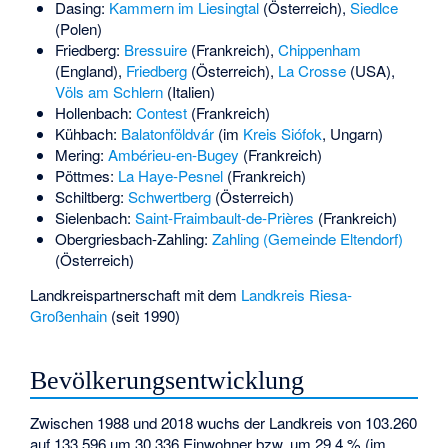
Dasing:
Kammern im Liesingtal
(Österreich),
Siedlce
(Polen)
Friedberg:
Bressuire
(Frankreich),
Chippenham
(England),
Friedberg
(Österreich),
La Crosse
(USA),
Völs am Schlern
(Italien)
Hollenbach:
Contest
(Frankreich)
Kühbach:
Balatonföldvár
(im
Kreis Siófok
, Ungarn)
Mering:
Ambérieu-en-Bugey
(Frankreich)
Pöttmes:
La Haye-Pesnel
(Frankreich)
Schiltberg:
Schwertberg
(Österreich)
Sielenbach:
Saint-Fraimbault-de-Prières
(Frankreich)
Obergriesbach-Zahling:
Zahling (Gemeinde Eltendorf)
(Österreich)
Landkreispartnerschaft mit dem
Landkreis Riesa-
Großenhain
(seit 1990)
Bevölkerungsentwicklung
Zwischen 1988 und 2018 wuchs der Landkreis von 103.260
auf 133.596 um 30.336 Einwohner bzw. um 29,4 % (im